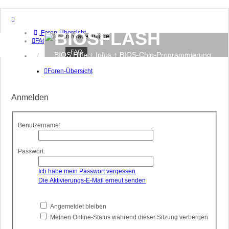
BIOSFLASH
Foren-Übersicht
FAQ
FAQ
BIOS Hilfe + Infos + BIOS-Chip-Programmierung
Anmelden
Registrieren
Foren-Übersicht
Anmelden
Benutzername:
Passwort:
Ich habe mein Passwort vergessen
Die Aktivierungs-E-Mail erneut senden
Angemeldet bleiben
Meinen Online-Status während dieser Sitzung verbergen