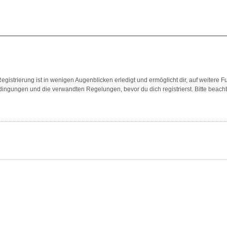
gistrierung ist in wenigen Augenblicken erledigt und ermöglicht dir, auf weitere F
ngungen und die verwandten Regelungen, bevor du dich registrierst. Bitte beach