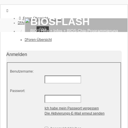
BIOSFLASH
Foren-Übersicht
FAQ
FAQ
BIOS Hilfe + Infos + BIOS-Chip-Programmierung
Anmelden
Registrieren
Foren-Übersicht
Anmelden
Benutzername:
Passwort:
Ich habe mein Passwort vergessen
Die Aktivierungs-E-Mail erneut senden