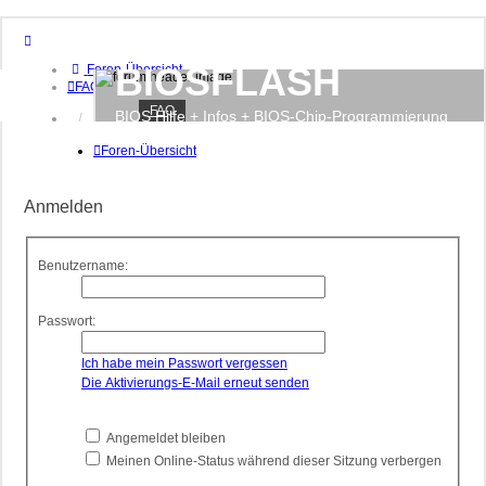
BIOSFLASH
Foren-Übersicht
FAQ
FAQ
BIOS Hilfe + Infos + BIOS-Chip-Programmierung
Anmelden
Registrieren
Foren-Übersicht
Anmelden
Benutzername:
Passwort:
Ich habe mein Passwort vergessen
Die Aktivierungs-E-Mail erneut senden
Angemeldet bleiben
Meinen Online-Status während dieser Sitzung verbergen