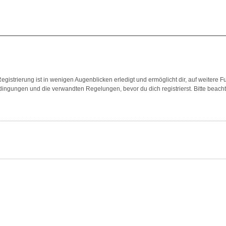
gistrierung ist in wenigen Augenblicken erledigt und ermöglicht dir, auf weitere F
ngungen und die verwandten Regelungen, bevor du dich registrierst. Bitte beach