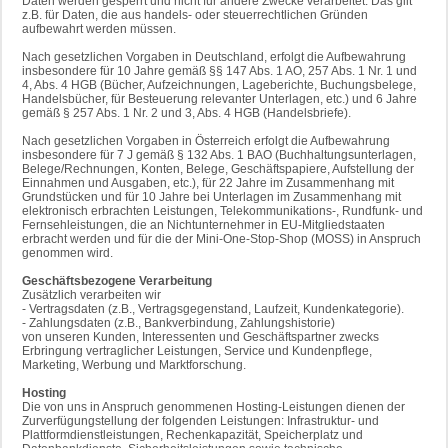
Daten werden gesperrt und nicht für andere Zwecke verarbeitet. Das gilt
z.B. für Daten, die aus handels- oder steuerrechtlichen Gründen
aufbewahrt werden müssen.
Nach gesetzlichen Vorgaben in Deutschland, erfolgt die Aufbewahrung
insbesondere für 10 Jahre gemäß §§ 147 Abs. 1 AO, 257 Abs. 1 Nr. 1 und
4, Abs. 4 HGB (Bücher, Aufzeichnungen, Lageberichte, Buchungsbelege,
Handelsbücher, für Besteuerung relevanter Unterlagen, etc.) und 6 Jahre
gemäß § 257 Abs. 1 Nr. 2 und 3, Abs. 4 HGB (Handelsbriefe).
Nach gesetzlichen Vorgaben in Österreich erfolgt die Aufbewahrung
insbesondere für 7 J gemäß § 132 Abs. 1 BAO (Buchhaltungsunterlagen,
Belege/Rechnungen, Konten, Belege, Geschäftspapiere, Aufstellung der
Einnahmen und Ausgaben, etc.), für 22 Jahre im Zusammenhang mit
Grundstücken und für 10 Jahre bei Unterlagen im Zusammenhang mit
elektronisch erbrachten Leistungen, Telekommunikations-, Rundfunk- und
Fernsehleistungen, die an Nichtunternehmer in EU-Mitgliedstaaten
erbracht werden und für die der Mini-One-Stop-Shop (MOSS) in Anspruch
genommen wird.
Geschäftsbezogene Verarbeitung
Zusätzlich verarbeiten wir
- Vertragsdaten (z.B., Vertragsgegenstand, Laufzeit, Kundenkategorie).
- Zahlungsdaten (z.B., Bankverbindung, Zahlungshistorie)
von unseren Kunden, Interessenten und Geschäftspartner zwecks
Erbringung vertraglicher Leistungen, Service und Kundenpflege,
Marketing, Werbung und Marktforschung.
Hosting
Die von uns in Anspruch genommenen Hosting-Leistungen dienen der
Zurverfügungstellung der folgenden Leistungen: Infrastruktur- und
Plattformdienstleistungen, Rechenkapazität, Speicherplatz und