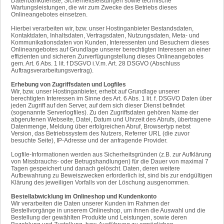
Datenbankdienste, Sicherheitsleistungen sowie technische
Wartungsleistungen, die wir zum Zwecke des Betriebs dieses
Onlineangebotes einsetzen.
Hierbei verarbeiten wir, bzw. unser Hostinganbieter Bestandsdaten,
Kontaktdaten, Inhaltsdaten, Vertragsdaten, Nutzungsdaten, Meta- und
Kommunikationsdaten von Kunden, Interessenten und Besuchern dieses
Onlineangebotes auf Grundlage unserer berechtigten Interessen an einer
effizienten und sicheren Zurverfügungstellung dieses Onlineangebotes
gem. Art. 6 Abs. 1 lit. f DSGVO i.V.m. Art. 28 DSGVO (Abschluss
Auftragsverarbeitungsvertrag).
Erhebung von Zugriffsdaten und Logfiles
Wir, bzw. unser Hostinganbieter, erhebt auf Grundlage unserer
berechtigten Interessen im Sinne des Art. 6 Abs. 1 lit. f. DSGVO Daten über
jeden Zugriff auf den Server, auf dem sich dieser Dienst befindet
(sogenannte Serverlogfiles). Zu den Zugriffsdaten gehören Name der
abgerufenen Webseite, Datei, Datum und Uhrzeit des Abrufs, übertragene
Datenmenge, Meldung über erfolgreichen Abruf, Browsertyp nebst
Version, das Betriebssystem des Nutzers, Referrer URL (die zuvor
besuchte Seite), IP-Adresse und der anfragende Provider.
Logfile-Informationen werden aus Sicherheitsgründen (z.B. zur Aufklärung
von Missbrauchs- oder Betrugshandlungen) für die Dauer von maximal 7
Tagen gespeichert und danach gelöscht. Daten, deren weitere
Aufbewahrung zu Beweiszwecken erforderlich ist, sind bis zur endgültigen
Klärung des jeweiligen Vorfalls von der Löschung ausgenommen.
Bestellabwicklung im Onlineshop und Kundenkonto
Wir verarbeiten die Daten unserer Kunden im Rahmen der
Bestellvorgänge in unserem Onlineshop, um ihnen die Auswahl und die
Bestellung der gewählten Produkte und Leistungen, sowie deren