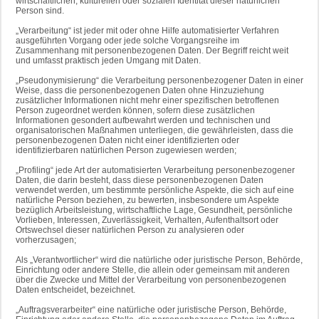
wirtschaftlichen, kulturellen oder sozialen Identität dieser natürlichen
Person sind.
„Verarbeitung“ ist jeder mit oder ohne Hilfe automatisierter Verfahren
ausgeführten Vorgang oder jede solche Vorgangsreihe im
Zusammenhang mit personenbezogenen Daten. Der Begriff reicht weit
und umfasst praktisch jeden Umgang mit Daten.
„Pseudonymisierung“ die Verarbeitung personenbezogener Daten in einer
Weise, dass die personenbezogenen Daten ohne Hinzuziehung
zusätzlicher Informationen nicht mehr einer spezifischen betroffenen
Person zugeordnet werden können, sofern diese zusätzlichen
Informationen gesondert aufbewahrt werden und technischen und
organisatorischen Maßnahmen unterliegen, die gewährleisten, dass die
personenbezogenen Daten nicht einer identifizierten oder
identifizierbaren natürlichen Person zugewiesen werden;
„Profiling“ jede Art der automatisierten Verarbeitung personenbezogener
Daten, die darin besteht, dass diese personenbezogenen Daten
verwendet werden, um bestimmte persönliche Aspekte, die sich auf eine
natürliche Person beziehen, zu bewerten, insbesondere um Aspekte
bezüglich Arbeitsleistung, wirtschaftliche Lage, Gesundheit, persönliche
Vorlieben, Interessen, Zuverlässigkeit, Verhalten, Aufenthaltsort oder
Ortswechsel dieser natürlichen Person zu analysieren oder
vorherzusagen;
Als „Verantwortlicher“ wird die natürliche oder juristische Person, Behörde,
Einrichtung oder andere Stelle, die allein oder gemeinsam mit anderen
über die Zwecke und Mittel der Verarbeitung von personenbezogenen
Daten entscheidet, bezeichnet.
„Auftragsverarbeiter“ eine natürliche oder juristische Person, Behörde,