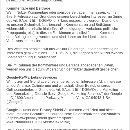
gesetzlichen Archivierungspflichten.
Kommentare und Beiträge
Wenn Nutzer Kommentare oder sonstige Beiträge hinterlassen, können
ihre IP-Adressen auf Grundlage unserer berechtigten Interessen im Sinne
des Art. 6 Abs. 1 lit. f. DSGVO für 7 Tage gespeichert werden. Das erfolgt
zu unserer Sicherheit, falls jemand in Kommentaren und Beiträgen
widerrechtliche Inhalte hinterlässt (Beleidigungen, verbotene politische
Propaganda, etc.). In diesem Fall können wir selbst für den Kommentar
oder Beitrag belangt werden und sind daher an der Identität des
Verfassers interessiert.
Des Weiteren behalten wir uns vor, auf Grundlage unserer berechtigten
Interessen gem. Art. 6 Abs. 1 lit. f. DSGVO, die Angaben der Nutzer zwecks
Spamerkennung zu verarbeiten.
Die im Rahmen der Kommentare und Beiträge angegebenen Daten,
werden von uns bis zum Widerspruch der Nutzer dauerhaft gespeichert.
Google-Re/Marketing-Services
Wir nutzen auf Grundlage unserer berechtigten Interessen (d.h. Interesse
an der Analyse, Optimierung und wirtschaftlichem Betrieb unseres
Onlineangebotes im Sinne des Art. 6 Abs. 1 lit. f. DSGVO) die Marketing-
und Remarketing-Dienste (kurz „Google-Marketing-Services”) der Google
LLC, 1600 Amphitheatre Parkway, Mountain View, CA 94043, USA,
(„Google“).
Google ist unter dem Privacy-Shield-Abkommen zertifiziert und bietet
hierdurch eine Garantie, das europäische Datenschutzrecht einzuhalten
(https://www.privacyshield.gov/participant?
id=a2zt000000001L5AAI&status=Active).