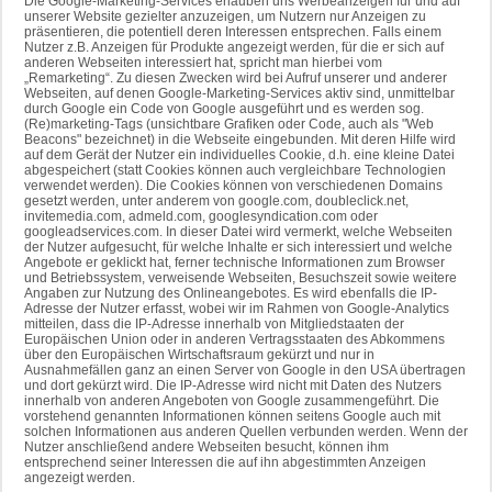
Die Google-Marketing-Services erlauben uns Werbeanzeigen für und auf
unserer Website gezielter anzuzeigen, um Nutzern nur Anzeigen zu
präsentieren, die potentiell deren Interessen entsprechen. Falls einem
Nutzer z.B. Anzeigen für Produkte angezeigt werden, für die er sich auf
anderen Webseiten interessiert hat, spricht man hierbei vom
„Remarketing“. Zu diesen Zwecken wird bei Aufruf unserer und anderer
Webseiten, auf denen Google-Marketing-Services aktiv sind, unmittelbar
durch Google ein Code von Google ausgeführt und es werden sog.
(Re)marketing-Tags (unsichtbare Grafiken oder Code, auch als "Web
Beacons" bezeichnet) in die Webseite eingebunden. Mit deren Hilfe wird
auf dem Gerät der Nutzer ein individuelles Cookie, d.h. eine kleine Datei
abgespeichert (statt Cookies können auch vergleichbare Technologien
verwendet werden). Die Cookies können von verschiedenen Domains
gesetzt werden, unter anderem von google.com, doubleclick.net,
invitemedia.com, admeld.com, googlesyndication.com oder
googleadservices.com. In dieser Datei wird vermerkt, welche Webseiten
der Nutzer aufgesucht, für welche Inhalte er sich interessiert und welche
Angebote er geklickt hat, ferner technische Informationen zum Browser
und Betriebssystem, verweisende Webseiten, Besuchszeit sowie weitere
Angaben zur Nutzung des Onlineangebotes. Es wird ebenfalls die IP-
Adresse der Nutzer erfasst, wobei wir im Rahmen von Google-Analytics
mitteilen, dass die IP-Adresse innerhalb von Mitgliedstaaten der
Europäischen Union oder in anderen Vertragsstaaten des Abkommens
über den Europäischen Wirtschaftsraum gekürzt und nur in
Ausnahmefällen ganz an einen Server von Google in den USA übertragen
und dort gekürzt wird. Die IP-Adresse wird nicht mit Daten des Nutzers
innerhalb von anderen Angeboten von Google zusammengeführt. Die
vorstehend genannten Informationen können seitens Google auch mit
solchen Informationen aus anderen Quellen verbunden werden. Wenn der
Nutzer anschließend andere Webseiten besucht, können ihm
entsprechend seiner Interessen die auf ihn abgestimmten Anzeigen
angezeigt werden.