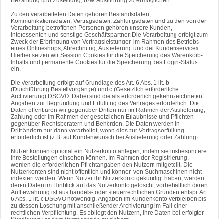
Bezahlung und Zustellung, bzw. Ausführung zu ermöglichen.
Zu den verarbeiteten Daten gehören Bestandsdaten,
Kommunikationsdaten, Vertragsdaten, Zahlungsdaten und zu den von der
Verarbeitung betroffenen Personen gehören unsere Kunden,
Interessenten und sonstige Geschäftspartner. Die Verarbeitung erfolgt zum
Zweck der Erbringung von Vertragsleistungen im Rahmen des Betriebs
eines Onlineshops, Abrechnung, Auslieferung und der Kundenservices.
Hierbei setzen wir Session Cookies für die Speicherung des Warenkorb-
Inhalts und permanente Cookies für die Speicherung des Login-Status
ein.
Die Verarbeitung erfolgt auf Grundlage des Art. 6 Abs. 1 lit. b
(Durchführung Bestellvorgänge) und c (Gesetzlich erforderliche
Archivierung) DSGVO. Dabei sind die als erforderlich gekennzeichneten
Angaben zur Begründung und Erfüllung des Vertrages erforderlich. Die
Daten offenbaren wir gegenüber Dritten nur im Rahmen der Auslieferung,
Zahlung oder im Rahmen der gesetzlichen Erlaubnisse und Pflichten
gegenüber Rechtsberatern und Behörden. Die Daten werden in
Drittländern nur dann verarbeitet, wenn dies zur Vertragserfüllung
erforderlich ist (z.B. auf Kundenwunsch bei Auslieferung oder Zahlung).
Nutzer können optional ein Nutzerkonto anlegen, indem sie insbesondere
ihre Bestellungen einsehen können. Im Rahmen der Registrierung,
werden die erforderlichen Pflichtangaben den Nutzern mitgeteilt. Die
Nutzerkonten sind nicht öffentlich und können von Suchmaschinen nicht
indexiert werden. Wenn Nutzer ihr Nutzerkonto gekündigt haben, werden
deren Daten im Hinblick auf das Nutzerkonto gelöscht, vorbehaltlich deren
Aufbewahrung ist aus handels- oder steuerrechtlichen Gründen entspr. Art.
6 Abs. 1 lit. c DSGVO notwendig. Angaben im Kundenkonto verbleiben bis
zu dessen Löschung mit anschließender Archivierung im Fall einer
rechtlichen Verpflichtung. Es obliegt den Nutzern, ihre Daten bei erfolgter