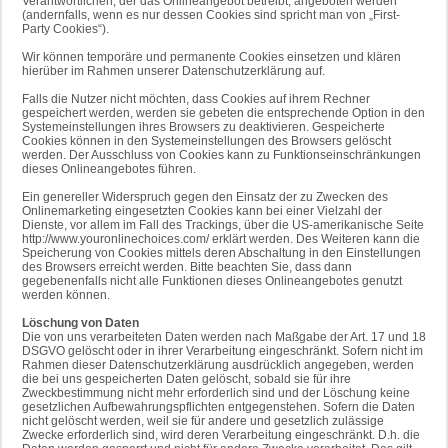
Verantwortlichen, der das Onlineangebot betreibt, angeboten werden
(andernfalls, wenn es nur dessen Cookies sind spricht man von „First-
Party Cookies“).
Wir können temporäre und permanente Cookies einsetzen und klären
hierüber im Rahmen unserer Datenschutzerklärung auf.
Falls die Nutzer nicht möchten, dass Cookies auf ihrem Rechner
gespeichert werden, werden sie gebeten die entsprechende Option in den
Systemeinstellungen ihres Browsers zu deaktivieren. Gespeicherte
Cookies können in den Systemeinstellungen des Browsers gelöscht
werden. Der Ausschluss von Cookies kann zu Funktionseinschränkungen
dieses Onlineangebotes führen.
Ein genereller Widerspruch gegen den Einsatz der zu Zwecken des
Onlinemarketing eingesetzten Cookies kann bei einer Vielzahl der
Dienste, vor allem im Fall des Trackings, über die US-amerikanische Seite
http://www.youronlinechoices.com/ erklärt werden. Des Weiteren kann die
Speicherung von Cookies mittels deren Abschaltung in den Einstellungen
des Browsers erreicht werden. Bitte beachten Sie, dass dann
gegebenenfalls nicht alle Funktionen dieses Onlineangebotes genutzt
werden können.
Löschung von Daten
Die von uns verarbeiteten Daten werden nach Maßgabe der Art. 17 und 18
DSGVO gelöscht oder in ihrer Verarbeitung eingeschränkt. Sofern nicht im
Rahmen dieser Datenschutzerklärung ausdrücklich angegeben, werden
die bei uns gespeicherten Daten gelöscht, sobald sie für ihre
Zweckbestimmung nicht mehr erforderlich sind und der Löschung keine
gesetzlichen Aufbewahrungspflichten entgegenstehen. Sofern die Daten
nicht gelöscht werden, weil sie für andere und gesetzlich zulässige
Zwecke erforderlich sind, wird deren Verarbeitung eingeschränkt. D.h. die