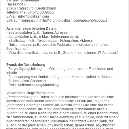
Michael Rosenbaum
Hasselholt 4
23909 Ratzeburg / Deutschland
Telefon: +49 (0)4541 6039615
E-Mail: info@biosflash.com
Link zum Impressum: http://forum.biosflash.com/app.php/aboutus
Arten der verarbeiteten Daten:
- Bestandsdaten (z.B., Namen, Adressen).
- Kontaktdaten (z.B., E-Mail, Telefonnummern).
- Inhaltsdaten (z.B., Texteingaben, Fotografien, Videos).
- Nutzungsdaten (z.B., besuchte Webseiten, Interesse an Inhalten,
Zugriffszeiten).
- Meta-/Kommunikationsdaten (z.B., Geräte-Informationen, IP-Adressen).
Zweck der Verarbeitung
- Zurverfügungstellung des Onlineangebotes, seiner Funktionen und
Inhalte.
- Beantwortung von Kontaktanfragen und Kommunikation mit Nutzern.
- Sicherheitsmaßnahmen.
- Reichweitenmessung/Marketing
Verwendete Begrifflichkeiten
„Personenbezogene Daten“ sind alle Informationen, die sich auf eine
identifizierte oder identifizierbare natürliche Person (im Folgenden
„betroffene Person“) beziehen; als identifizierbar wird eine natürliche
Person angesehen, die direkt oder indirekt, insbesondere mittels
Zuordnung zu einer Kennung wie einem Namen, zu einer Kennnummer,
zu Standortdaten, zu einer Online-Kennung (z.B. Cookie) oder zu einem
oder mehreren besonderen Merkmalen identifiziert werden kann, die
Ausdruck der physischen, physiologischen, genetischen, psychischen,