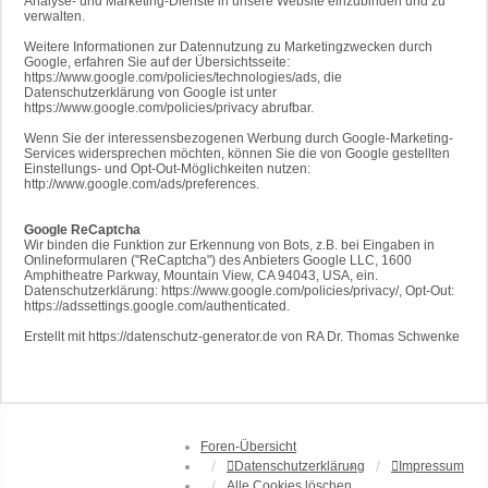
Analyse- und Marketing-Dienste in unsere Website einzubinden und zu
verwalten.
Weitere Informationen zur Datennutzung zu Marketingzwecken durch
Google, erfahren Sie auf der Übersichtsseite:
https://www.google.com/policies/technologies/ads, die
Datenschutzerklärung von Google ist unter
https://www.google.com/policies/privacy abrufbar.
Wenn Sie der interessensbezogenen Werbung durch Google-Marketing-
Services widersprechen möchten, können Sie die von Google gestellten
Einstellungs- und Opt-Out-Möglichkeiten nutzen:
http://www.google.com/ads/preferences.
Google ReCaptcha
Wir binden die Funktion zur Erkennung von Bots, z.B. bei Eingaben in
Onlineformularen ("ReCaptcha") des Anbieters Google LLC, 1600
Amphitheatre Parkway, Mountain View, CA 94043, USA, ein.
Datenschutzerklärung: https://www.google.com/policies/privacy/, Opt-Out:
https://adssettings.google.com/authenticated.
Erstellt mit https://datenschutz-generator.de von RA Dr. Thomas Schwenke
Foren-Übersicht
Datenschutzerklärung
Impressum
Alle Cookies löschen