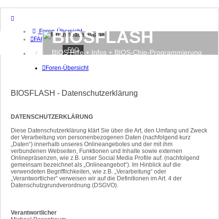
BIOSFLASH
Foren-Übersicht
FAQ
FAQ
BIOS Hilfe + Infos + BIOS-Chip-Programmierung
Anmelden
Registrieren
Foren-Übersicht
BIOSFLASH - Datenschutzerklärung
DATENSCHUTZERKLÄRUNG
Diese Datenschutzerklärung klärt Sie über die Art, den Umfang und Zweck
der Verarbeitung von personenbezogenen Daten (nachfolgend kurz
„Daten“) innerhalb unseres Onlineangebotes und der mit ihm
verbundenen Webseiten, Funktionen und Inhalte sowie externen
Onlinepräsenzen, wie z.B. unser Social Media Profile auf. (nachfolgend
gemeinsam bezeichnet als „Onlineangebot“). Im Hinblick auf die
verwendeten Begrifflichkeiten, wie z.B. „Verarbeitung“ oder
„Verantwortlicher“ verweisen wir auf die Definitionen im Art. 4 der
Datenschutzgrundverordnung (DSGVO).
Verantwortlicher