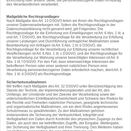
Einrichtung oder andere Stelle, die personenbezogene Daten im Auftrag
des Verantwortlichen verarbeitet;
Maßgebliche Rechtsgrundlagen
Nach Maßgabe des Art. 13 DSGVO teilen wir Ihnen die Rechtsgrundlagen
unserer Datenverarbeitungen mit. Sofern die Rechtsgrundlage in der
Datenschutzerklärung nicht genannt wird, gilt Folgendes: Die
Rechtsgrundlage für die Einholung von Einwilligungen ist Art. 6 Abs. 1 lit. a
und Art. 7 DSGVO, die Rechtsgrundlage für die Verarbeitung zur Erfüllung
unserer Leistungen und Durchführung vertraglicher Maßnahmen sowie
Beantwortung von Anfragen ist Art. 6 Abs. 1 lit. b DSGVO, die
Rechtsgrundlage für die Verarbeitung zur Erfüllung unserer rechtlichen
Verpflichtungen ist Art. 6 Abs. 1 lit. c DSGVO, und die Rechtsgrundlage für
die Verarbeitung zur Wahrung unserer berechtigten Interessen ist Art. 6
Abs. 1 lit. f DSGVO. Für den Fall, dass lebenswichtige Interessen der
betroffenen Person oder einer anderen natürlichen Person eine
Verarbeitung personenbezogener Daten erforderlich machen, dient Art. 6
Abs. 1 lit. d DSGVO als Rechtsgrundlage.
Sicherheitsmaßnahmen
Wir treffen nach Maßgabe des Art. 32 DSGVO unter Berücksichtigung des
Stands der Technik, der Implementierungskosten und der Art, des
Umfangs, der Umstände und der Zwecke der Verarbeitung sowie der
unterschiedlichen Eintrittswahrscheinlichkeit und Schwere des Risikos für
die Rechte und Freiheiten natürlicher Personen, geeignete technische
und organisatorische Maßnahmen, um ein dem Risiko angemessenes
Schutzniveau zu gewährleisten; Zu den Maßnahmen gehören
insbesondere die Sicherung der Vertraulichkeit, Integrität und
Verfügbarkeit von Daten durch Kontrolle des physischen Zugangs zu den
Daten, als auch des sie betreffenden Zugriffs, der Eingabe, Weitergabe,
der Sicherung der Verfügbarkeit und ihrer Trennung. Des Weiteren haben