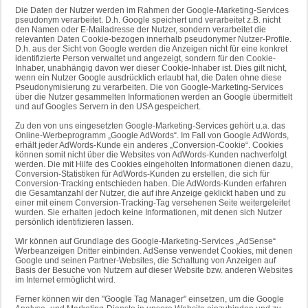
Die Daten der Nutzer werden im Rahmen der Google-Marketing-Services
pseudonym verarbeitet. D.h. Google speichert und verarbeitet z.B. nicht
den Namen oder E-Mailadresse der Nutzer, sondern verarbeitet die
relevanten Daten Cookie-bezogen innerhalb pseudonymer Nutzer-Profile.
D.h. aus der Sicht von Google werden die Anzeigen nicht für eine konkret
identifizierte Person verwaltet und angezeigt, sondern für den Cookie-
Inhaber, unabhängig davon wer dieser Cookie-Inhaber ist. Dies gilt nicht,
wenn ein Nutzer Google ausdrücklich erlaubt hat, die Daten ohne diese
Pseudonymisierung zu verarbeiten. Die von Google-Marketing-Services
über die Nutzer gesammelten Informationen werden an Google übermittelt
und auf Googles Servern in den USA gespeichert.
Zu den von uns eingesetzten Google-Marketing-Services gehört u.a. das
Online-Werbeprogramm „Google AdWords“. Im Fall von Google AdWords,
erhält jeder AdWords-Kunde ein anderes „Conversion-Cookie“. Cookies
können somit nicht über die Websites von AdWords-Kunden nachverfolgt
werden. Die mit Hilfe des Cookies eingeholten Informationen dienen dazu,
Conversion-Statistiken für AdWords-Kunden zu erstellen, die sich für
Conversion-Tracking entschieden haben. Die AdWords-Kunden erfahren
die Gesamtanzahl der Nutzer, die auf ihre Anzeige geklickt haben und zu
einer mit einem Conversion-Tracking-Tag versehenen Seite weitergeleitet
wurden. Sie erhalten jedoch keine Informationen, mit denen sich Nutzer
persönlich identifizieren lassen.
Wir können auf Grundlage des Google-Marketing-Services „AdSense“
Werbeanzeigen Dritter einbinden. AdSense verwendet Cookies, mit denen
Google und seinen Partner-Websites, die Schaltung von Anzeigen auf
Basis der Besuche von Nutzern auf dieser Website bzw. anderen Websites
im Internet ermöglicht wird.
Ferner können wir den "Google Tag Manager" einsetzen, um die Google