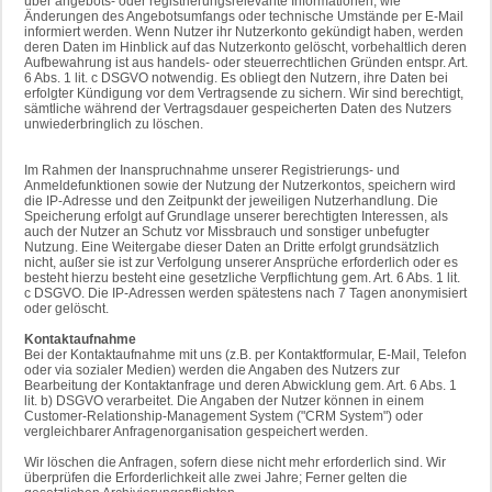
über angebots- oder registrierungsrelevante Informationen, wie
Änderungen des Angebotsumfangs oder technische Umstände per E-Mail
informiert werden. Wenn Nutzer ihr Nutzerkonto gekündigt haben, werden
deren Daten im Hinblick auf das Nutzerkonto gelöscht, vorbehaltlich deren
Aufbewahrung ist aus handels- oder steuerrechtlichen Gründen entspr. Art.
6 Abs. 1 lit. c DSGVO notwendig. Es obliegt den Nutzern, ihre Daten bei
erfolgter Kündigung vor dem Vertragsende zu sichern. Wir sind berechtigt,
sämtliche während der Vertragsdauer gespeicherten Daten des Nutzers
unwiederbringlich zu löschen.
Im Rahmen der Inanspruchnahme unserer Registrierungs- und
Anmeldefunktionen sowie der Nutzung der Nutzerkontos, speichern wird
die IP-Adresse und den Zeitpunkt der jeweiligen Nutzerhandlung. Die
Speicherung erfolgt auf Grundlage unserer berechtigten Interessen, als
auch der Nutzer an Schutz vor Missbrauch und sonstiger unbefugter
Nutzung. Eine Weitergabe dieser Daten an Dritte erfolgt grundsätzlich
nicht, außer sie ist zur Verfolgung unserer Ansprüche erforderlich oder es
besteht hierzu besteht eine gesetzliche Verpflichtung gem. Art. 6 Abs. 1 lit.
c DSGVO. Die IP-Adressen werden spätestens nach 7 Tagen anonymisiert
oder gelöscht.
Kontaktaufnahme
Bei der Kontaktaufnahme mit uns (z.B. per Kontaktformular, E-Mail, Telefon
oder via sozialer Medien) werden die Angaben des Nutzers zur
Bearbeitung der Kontaktanfrage und deren Abwicklung gem. Art. 6 Abs. 1
lit. b) DSGVO verarbeitet. Die Angaben der Nutzer können in einem
Customer-Relationship-Management System ("CRM System") oder
vergleichbarer Anfragenorganisation gespeichert werden.
Wir löschen die Anfragen, sofern diese nicht mehr erforderlich sind. Wir
überprüfen die Erforderlichkeit alle zwei Jahre; Ferner gelten die