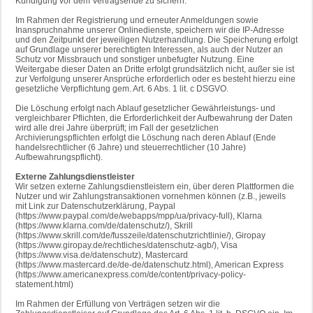
Kündigung vor dem Vertragsende zu sichern.
Im Rahmen der Registrierung und erneuter Anmeldungen sowie
Inanspruchnahme unserer Onlinedienste, speichern wir die IP-Adresse
und den Zeitpunkt der jeweiligen Nutzerhandlung. Die Speicherung erfolgt
auf Grundlage unserer berechtigten Interessen, als auch der Nutzer an
Schutz vor Missbrauch und sonstiger unbefugter Nutzung. Eine
Weitergabe dieser Daten an Dritte erfolgt grundsätzlich nicht, außer sie ist
zur Verfolgung unserer Ansprüche erforderlich oder es besteht hierzu eine
gesetzliche Verpflichtung gem. Art. 6 Abs. 1 lit. c DSGVO.
Die Löschung erfolgt nach Ablauf gesetzlicher Gewährleistungs- und
vergleichbarer Pflichten, die Erforderlichkeit der Aufbewahrung der Daten
wird alle drei Jahre überprüft; im Fall der gesetzlichen
Archivierungspflichten erfolgt die Löschung nach deren Ablauf (Ende
handelsrechtlicher (6 Jahre) und steuerrechtlicher (10 Jahre)
Aufbewahrungspflicht).
Externe Zahlungsdienstleister
Wir setzen externe Zahlungsdienstleistern ein, über deren Plattformen die
Nutzer und wir Zahlungstransaktionen vornehmen können (z.B., jeweils
mit Link zur Datenschutzerklärung, Paypal
(https://www.paypal.com/de/webapps/mpp/ua/privacy-full), Klarna
(https://www.klarna.com/de/datenschutz/), Skrill
(https://www.skrill.com/de/fusszeile/datenschutzrichtlinie/), Giropay
(https://www.giropay.de/rechtliches/datenschutz-agb/), Visa
(https://www.visa.de/datenschutz), Mastercard
(https://www.mastercard.de/de-de/datenschutz.html), American Express
(https://www.americanexpress.com/de/content/privacy-policy-
statement.html)
Im Rahmen der Erfüllung von Verträgen setzen wir die