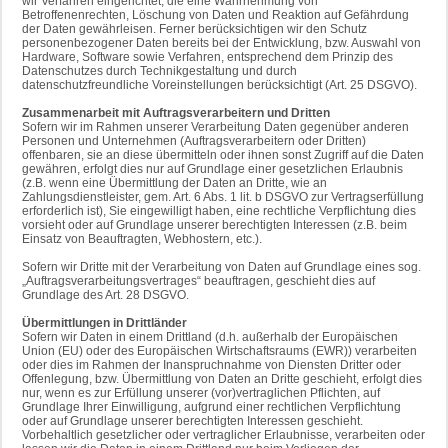
wir Verfahren eingerichtet, die eine Wahrnehmung von
Betroffenenrechten, Löschung von Daten und Reaktion auf Gefährdung
der Daten gewährleisen. Ferner berücksichtigen wir den Schutz
personenbezogener Daten bereits bei der Entwicklung, bzw. Auswahl von
Hardware, Software sowie Verfahren, entsprechend dem Prinzip des
Datenschutzes durch Technikgestaltung und durch
datenschutzfreundliche Voreinstellungen berücksichtigt (Art. 25 DSGVO).
Zusammenarbeit mit Auftragsverarbeitern und Dritten
Sofern wir im Rahmen unserer Verarbeitung Daten gegenüber anderen
Personen und Unternehmen (Auftragsverarbeitern oder Dritten)
offenbaren, sie an diese übermitteln oder ihnen sonst Zugriff auf die Daten
gewähren, erfolgt dies nur auf Grundlage einer gesetzlichen Erlaubnis
(z.B. wenn eine Übermittlung der Daten an Dritte, wie an
Zahlungsdienstleister, gem. Art. 6 Abs. 1 lit. b DSGVO zur Vertragserfüllung
erforderlich ist), Sie eingewilligt haben, eine rechtliche Verpflichtung dies
vorsieht oder auf Grundlage unserer berechtigten Interessen (z.B. beim
Einsatz von Beauftragten, Webhostern, etc.).
Sofern wir Dritte mit der Verarbeitung von Daten auf Grundlage eines sog.
„Auftragsverarbeitungsvertrages“ beauftragen, geschieht dies auf
Grundlage des Art. 28 DSGVO.
Übermittlungen in Drittländer
Sofern wir Daten in einem Drittland (d.h. außerhalb der Europäischen
Union (EU) oder des Europäischen Wirtschaftsraums (EWR)) verarbeiten
oder dies im Rahmen der Inanspruchnahme von Diensten Dritter oder
Offenlegung, bzw. Übermittlung von Daten an Dritte geschieht, erfolgt dies
nur, wenn es zur Erfüllung unserer (vor)vertraglichen Pflichten, auf
Grundlage Ihrer Einwilligung, aufgrund einer rechtlichen Verpflichtung
oder auf Grundlage unserer berechtigten Interessen geschieht.
Vorbehaltlich gesetzlicher oder vertraglicher Erlaubnisse, verarbeiten oder