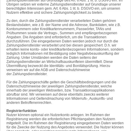
Zahlungsdienstleiser auf Grundlage des Art. 6 Abs. 1 lit. b. DSGVO ein. Im
Übrigen setzen wir externe Zahlungsdienstleister auf Grundlage unserer
berechtigten Interessen gem. Art. 6 Abs. 1 lit. b. DSGVO ein, um unseren
Nutzern effektive und sichere Zahlungsmöglichkeit zu bieten.
Zu den, durch die Zahlungsdienstleister verarbeiteten Daten gehören
Bestandsdaten, wie z.B. der Name und die Adresse, Bankdaten, wie z.B.
Kontonummern oder Kreditkartennummern, Passwörter, TANs und
Prüfsummen sowie die Vertrags-, Summen und empfängerbezogenen
Angaben. Die Angaben sind erforderlich, um die Transaktionen
durchzuführen. Die eingegebenen Daten werden jedoch nur durch die
Zahlungsdienstleister verarbeitet und bei diesen gespeichert. D.h. wir
erhalten keine konto- oder kreditkartenbezogenen Informationen, sondern
lediglich Informationen mit Bestätigung oder Negativbeauskunftung der
Zahlung. Unter Umständen werden die Daten seitens der
Zahlungsdienstleister an Wirtschaftsauskunfteien übermittelt. Diese
Übermittlung bezweckt die Identitäts- und Bonitätsprüfung. Hierzu
verweisen wir auf die AGB und Datenschutzhinweise
der Zahlungsdienstleister.
Für die Zahlungsgeschäfte gelten die Geschäftsbedingungen und die
Datenschutzhinweise der jeweiligen Zahlungsdienstleister, welche
innerhalb der jeweiligen Webseiten, bzw. Transaktionsapplikationen
abrufbar sind. Wir verweisen auf diese ebenfalls zwecks weiterer
Informationen und Geltendmachung von Widerrufs-, Auskunfts- und
anderen Betroffenenrechten.
Registrierfunktion
Nutzer können optional ein Nutzerkonto anlegen. Im Rahmen der
Registrierung werden die erforderlichen Pflichtangaben den Nutzern
mitgeteilt. Die im Rahmen der Registrierung eingegebenen Daten werden
für die Zwecke der Nutzung des Angebotes verwendet. Die Nutzer können