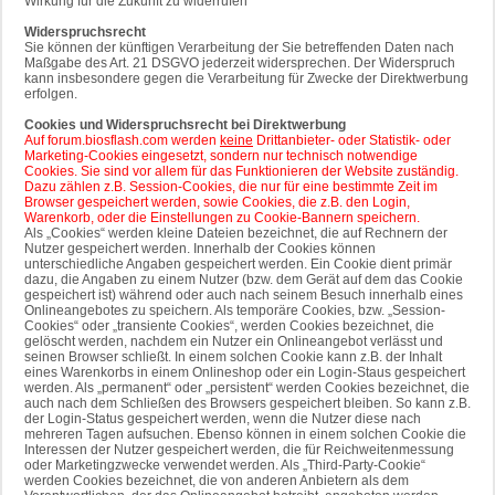
Wirkung für die Zukunft zu widerrufen
Widerspruchsrecht
Sie können der künftigen Verarbeitung der Sie betreffenden Daten nach
Maßgabe des Art. 21 DSGVO jederzeit widersprechen. Der Widerspruch
kann insbesondere gegen die Verarbeitung für Zwecke der Direktwerbung
erfolgen.
Cookies und Widerspruchsrecht bei Direktwerbung
Auf forum.biosflash.com werden
keine
Drittanbieter- oder Statistik- oder
Marketing-Cookies eingesetzt, sondern nur technisch notwendige
Cookies. Sie sind vor allem für das Funktionieren der Website zuständig.
Dazu zählen z.B. Session-Cookies, die nur für eine bestimmte Zeit im
Browser gespeichert werden, sowie Cookies, die z.B. den Login,
Warenkorb, oder die Einstellungen zu Cookie-Bannern speichern.
Als „Cookies“ werden kleine Dateien bezeichnet, die auf Rechnern der
Nutzer gespeichert werden. Innerhalb der Cookies können
unterschiedliche Angaben gespeichert werden. Ein Cookie dient primär
dazu, die Angaben zu einem Nutzer (bzw. dem Gerät auf dem das Cookie
gespeichert ist) während oder auch nach seinem Besuch innerhalb eines
Onlineangebotes zu speichern. Als temporäre Cookies, bzw. „Session-
Cookies“ oder „transiente Cookies“, werden Cookies bezeichnet, die
gelöscht werden, nachdem ein Nutzer ein Onlineangebot verlässt und
seinen Browser schließt. In einem solchen Cookie kann z.B. der Inhalt
eines Warenkorbs in einem Onlineshop oder ein Login-Staus gespeichert
werden. Als „permanent“ oder „persistent“ werden Cookies bezeichnet, die
auch nach dem Schließen des Browsers gespeichert bleiben. So kann z.B.
der Login-Status gespeichert werden, wenn die Nutzer diese nach
mehreren Tagen aufsuchen. Ebenso können in einem solchen Cookie die
Interessen der Nutzer gespeichert werden, die für Reichweitenmessung
oder Marketingzwecke verwendet werden. Als „Third-Party-Cookie“
werden Cookies bezeichnet, die von anderen Anbietern als dem