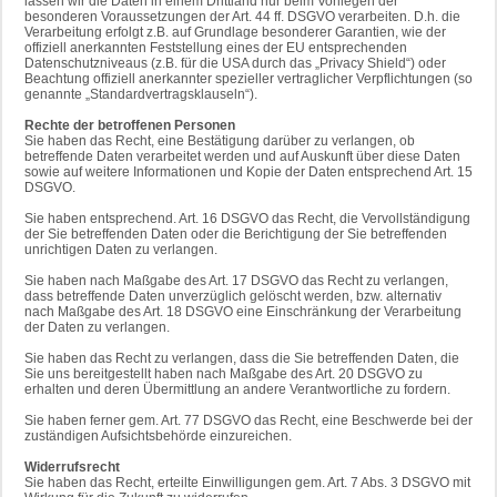
lassen wir die Daten in einem Drittland nur beim Vorliegen der
besonderen Voraussetzungen der Art. 44 ff. DSGVO verarbeiten. D.h. die
Verarbeitung erfolgt z.B. auf Grundlage besonderer Garantien, wie der
offiziell anerkannten Feststellung eines der EU entsprechenden
Datenschutzniveaus (z.B. für die USA durch das „Privacy Shield“) oder
Beachtung offiziell anerkannter spezieller vertraglicher Verpflichtungen (so
genannte „Standardvertragsklauseln“).
Rechte der betroffenen Personen
Sie haben das Recht, eine Bestätigung darüber zu verlangen, ob
betreffende Daten verarbeitet werden und auf Auskunft über diese Daten
sowie auf weitere Informationen und Kopie der Daten entsprechend Art. 15
DSGVO.
Sie haben entsprechend. Art. 16 DSGVO das Recht, die Vervollständigung
der Sie betreffenden Daten oder die Berichtigung der Sie betreffenden
unrichtigen Daten zu verlangen.
Sie haben nach Maßgabe des Art. 17 DSGVO das Recht zu verlangen,
dass betreffende Daten unverzüglich gelöscht werden, bzw. alternativ
nach Maßgabe des Art. 18 DSGVO eine Einschränkung der Verarbeitung
der Daten zu verlangen.
Sie haben das Recht zu verlangen, dass die Sie betreffenden Daten, die
Sie uns bereitgestellt haben nach Maßgabe des Art. 20 DSGVO zu
erhalten und deren Übermittlung an andere Verantwortliche zu fordern.
Sie haben ferner gem. Art. 77 DSGVO das Recht, eine Beschwerde bei der
zuständigen Aufsichtsbehörde einzureichen.
Widerrufsrecht
Sie haben das Recht, erteilte Einwilligungen gem. Art. 7 Abs. 3 DSGVO mit