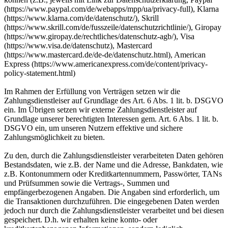
(https://www.paypal.com/de/webapps/mpp/ua/privacy-full), Klarna
(https://www.klarna.com/de/datenschutz/), Skrill
(https://www.skrill.com/de/fusszeile/datenschutzrichtlinie/), Giropay
(https://www.giropay.de/rechtliches/datenschutz-agb/), Visa
(https://www.visa.de/datenschutz), Mastercard
(https://www.mastercard.de/de-de/datenschutz.html), American
Express (https://www.americanexpress.com/de/content/privacy-
policy-statement.html)
Im Rahmen der Erfüllung von Verträgen setzen wir die
Zahlungsdienstleiser auf Grundlage des Art. 6 Abs. 1 lit. b. DSGVO
ein. Im Übrigen setzen wir externe Zahlungsdienstleister auf
Grundlage unserer berechtigten Interessen gem. Art. 6 Abs. 1 lit. b.
DSGVO ein, um unseren Nutzern effektive und sichere
Zahlungsmöglichkeit zu bieten.
Zu den, durch die Zahlungsdienstleister verarbeiteten Daten gehören
Bestandsdaten, wie z.B. der Name und die Adresse, Bankdaten, wie
z.B. Kontonummern oder Kreditkartennummern, Passwörter, TANs
und Prüfsummen sowie die Vertrags-, Summen und
empfängerbezogenen Angaben. Die Angaben sind erforderlich, um
die Transaktionen durchzuführen. Die eingegebenen Daten werden
jedoch nur durch die Zahlungsdienstleister verarbeitet und bei diesen
gespeichert. D.h. wir erhalten keine konto- oder