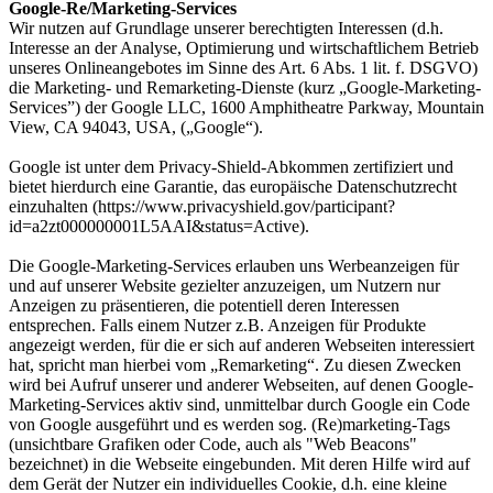
Google-Re/Marketing-Services
Wir nutzen auf Grundlage unserer berechtigten Interessen (d.h.
Interesse an der Analyse, Optimierung und wirtschaftlichem Betrieb
unseres Onlineangebotes im Sinne des Art. 6 Abs. 1 lit. f. DSGVO)
die Marketing- und Remarketing-Dienste (kurz „Google-Marketing-
Services”) der Google LLC, 1600 Amphitheatre Parkway, Mountain
View, CA 94043, USA, („Google“).
Google ist unter dem Privacy-Shield-Abkommen zertifiziert und
bietet hierdurch eine Garantie, das europäische Datenschutzrecht
einzuhalten (https://www.privacyshield.gov/participant?
id=a2zt000000001L5AAI&status=Active).
Die Google-Marketing-Services erlauben uns Werbeanzeigen für
und auf unserer Website gezielter anzuzeigen, um Nutzern nur
Anzeigen zu präsentieren, die potentiell deren Interessen
entsprechen. Falls einem Nutzer z.B. Anzeigen für Produkte
angezeigt werden, für die er sich auf anderen Webseiten interessiert
hat, spricht man hierbei vom „Remarketing“. Zu diesen Zwecken
wird bei Aufruf unserer und anderer Webseiten, auf denen Google-
Marketing-Services aktiv sind, unmittelbar durch Google ein Code
von Google ausgeführt und es werden sog. (Re)marketing-Tags
(unsichtbare Grafiken oder Code, auch als "Web Beacons"
bezeichnet) in die Webseite eingebunden. Mit deren Hilfe wird auf
dem Gerät der Nutzer ein individuelles Cookie, d.h. eine kleine