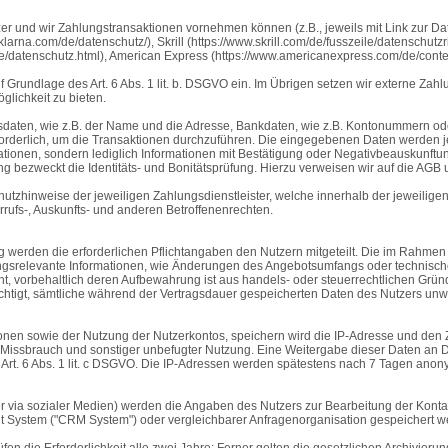
tzer und wir Zahlungstransaktionen vornehmen können (z.B., jeweils mit Link zur D
arna.com/de/datenschutz/), Skrill (https://www.skrill.com/de/fusszeile/datenschutzri
de/datenschutz.html), American Express (https://www.americanexpress.com/de/conten
 Grundlage des Art. 6 Abs. 1 lit. b. DSGVO ein. Im Übrigen setzen wir externe Zahl
glichkeit zu bieten.
ndsdaten, wie z.B. der Name und die Adresse, Bankdaten, wie z.B. Kontonummern 
erlich, um die Transaktionen durchzuführen. Die eingegebenen Daten werden jedo
rmationen, sondern lediglich Informationen mit Bestätigung oder Negativbeauskunf
ung bezweckt die Identitäts- und Bonitätsprüfung. Hierzu verweisen wir auf die AGB
tzhinweise der jeweiligen Zahlungsdienstleister, welche innerhalb der jeweiligen
rufs-, Auskunfts- und anderen Betroffenenrechten.
g werden die erforderlichen Pflichtangaben den Nutzern mitgeteilt. Die im Rahme
ngsrelevante Informationen, wie Änderungen des Angebotsumfangs oder technische
 vorbehaltlich deren Aufbewahrung ist aus handels- oder steuerrechtlichen Gründen
chtigt, sämtliche während der Vertragsdauer gespeicherten Daten des Nutzers unwi
n sowie der Nutzung der Nutzerkontos, speichern wird die IP-Adresse und den Ze
Missbrauch und sonstiger unbefugter Nutzung. Eine Weitergabe dieser Daten an Drit
. Art. 6 Abs. 1 lit. c DSGVO. Die IP-Adressen werden spätestens nach 7 Tagen anony
er via sozialer Medien) werden die Angaben des Nutzers zur Bearbeitung der Kontak
System ("CRM System") oder vergleichbarer Anfragenorganisation gespeichert w
fen die Erforderlichkeit alle zwei Jahre; Ferner gelten die gesetzlichen Archivierun