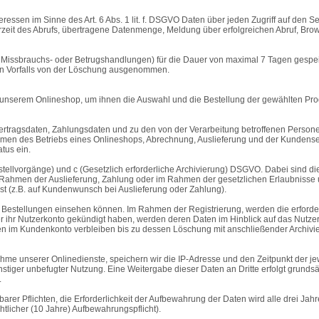
eressen im Sinne des Art. 6 Abs. 1 lit. f. DSGVO Daten über jeden Zugriff auf den S
eit des Abrufs, übertragene Datenmenge, Meldung über erfolgreichen Abruf, Brows
on Missbrauchs- oder Betrugshandlungen) für die Dauer von maximal 7 Tagen gespe
igen Vorfalls von der Löschung ausgenommen.
 unserem Onlineshop, um ihnen die Auswahl und die Bestellung der gewählten Pro
rtragsdaten, Zahlungsdaten und zu den von der Verarbeitung betroffenen Persone
hmen des Betriebs eines Onlineshops, Abrechnung, Auslieferung und der Kundenser
tus ein.
 Bestellvorgänge) und c (Gesetzlich erforderliche Archivierung) DSGVO. Dabei sind
 im Rahmen der Auslieferung, Zahlung oder im Rahmen der gesetzlichen Erlaubniss
 ist (z.B. auf Kundenwunsch bei Auslieferung oder Zahlung).
 Bestellungen einsehen können. Im Rahmen der Registrierung, werden die erforderl
 ihr Nutzerkonto gekündigt haben, werden deren Daten im Hinblick auf das Nutzer
en im Kundenkonto verbleiben bis zu dessen Löschung mit anschließender Archivieru
 unserer Onlinedienste, speichern wir die IP-Adresse und den Zeitpunkt der jew
tiger unbefugter Nutzung. Eine Weitergabe dieser Daten an Dritte erfolgt grundsätz
.
er Pflichten, die Erforderlichkeit der Aufbewahrung der Daten wird alle drei Jahre 
tlicher (10 Jahre) Aufbewahrungspflicht).