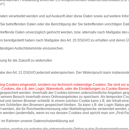
n“).
Daten verarbeitet werden und auf Auskunft über diese Daten sowie auf weitere In
ie betreffenden Daten oder die Berichtigung der Sie betreffenden unrichtigen Dat
reffende Daten unverzüglich gelöscht werden, bzw. alternativ nach Maßgabe des 
uns bereitgestellt haben nach Maßgabe des Art. 20 DSGVO zu erhalten und deren Üb
tändigen Aufsichtsbehörde einzureichen.
kung für die Zukunft zu widerrufen
abe des Art. 21 DSGVO jederzeit widersprechen. Der Widerspruch kann insbesonde
keting-Cookies eingesetzt, sondern nur technisch notwendige Cookies. Sie sind vor 
e Cookies, die z.B. den Login, Warenkorb, oder die Einstellungen zu Cookie-Banne
r gespeichert werden. Innerhalb der Cookies können unterschiedliche Angaben ges
 seinem Besuch innerhalb eines Onlineangebotes zu speichern. Als temporäre Coo
sst und seinen Browser schließt. In einem solchen Cookie kann z.B. der Inhalt ei
 dem Schließen des Browsers gespeichert bleiben. So kann z.B. der Login-Status 
rt werden, die für Reichweitenmessung oder Marketingzwecke verwendet werden. A
n werden (andernfalls, wenn es nur dessen Cookies sind spricht man von „First-Par
r im Rahmen unserer Datenschutzerklärung auf.
werden, werden sie gebeten die entsprechende Option in den Systemeinstellungen