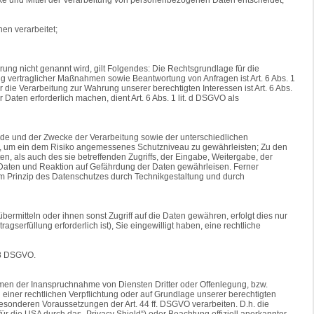
hen verarbeitet;
ng nicht genannt wird, gilt Folgendes: Die Rechtsgrundlage für die
ung vertraglicher Maßnahmen sowie Beantwortung von Anfragen ist Art. 6 Abs. 1
r die Verarbeitung zur Wahrung unserer berechtigten Interessen ist Art. 6 Abs.
Daten erforderlich machen, dient Art. 6 Abs. 1 lit. d DSGVO als
de und der Zwecke der Verarbeitung sowie der unterschiedlichen
en, um ein dem Risiko angemessenes Schutzniveau zu gewährleisten; Zu den
, als auch des sie betreffenden Zugriffs, der Eingabe, Weitergabe, der
 Daten und Reaktion auf Gefährdung der Daten gewährleisen. Ferner
m Prinzip des Datenschutzes durch Technikgestaltung und durch
rmitteln oder ihnen sonst Zugriff auf die Daten gewähren, erfolgt dies nur
agserfüllung erforderlich ist), Sie eingewilligt haben, eine rechtliche
 28 DSGVO.
hmen der Inanspruchnahme von Diensten Dritter oder Offenlegung, bzw.
nd einer rechtlichen Verpflichtung oder auf Grundlage unserer berechtigten
 besonderen Voraussetzungen der Art. 44 ff. DSGVO verarbeiten. D.h. die
ür die USA durch das „Privacy Shield“) oder Beachtung offiziell anerkannter