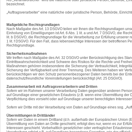
bezeichnet.
„Auftragsverarbeiter“ eine natürliche oder juristische Person, Behörde, Einri
Maßgebliche Rechtsgrundlagen
Nach Maßgabe des Art. 13 DSGVO teilen wir Ihnen die Rechtsgrundlagen unsere
Einholung von Einwilligungen ist Art. 6 Abs. 1 lit. a und Art. 7 DSGVO, die R
lit. b DSGVO, die Rechtsgrundlage für die Verarbeitung zur Erfüllung unserer re
1 lit. f DSGVO. Für den Fall, dass lebenswichtige Interessen der betroffenen 
Rechtsgrundlage.
Sicherheitsmaßnahmen
Wir treffen nach Maßgabe des Art. 32 DSGVO unter Berücksichtigung des Stan
Eintrittswahrscheinlichkeit und Schwere des Risikos für die Rechte und Fre
Maßnahmen gehören insbesondere die Sicherung der Vertraulichkeit, Integrität
Sicherung der Verfügbarkeit und ihrer Trennung. Des Weiteren haben wir Ver
berücksichtigen wir den Schutz personenbezogener Daten bereits bei der Ent
datenschutzfreundliche Voreinstellungen berücksichtigt (Art. 25 DSGVO).
Zusammenarbeit mit Auftragsverarbeitern und Dritten
Sofern wir im Rahmen unserer Verarbeitung Daten gegenüber anderen Personen 
auf Grundlage einer gesetzlichen Erlaubnis (z.B. wenn eine Übermittlung der Date
Verpflichtung dies vorsieht oder auf Grundlage unserer berechtigten Interessen
Sofern wir Dritte mit der Verarbeitung von Daten auf Grundlage eines sog. „A
Übermittlungen in Drittländer
Sofern wir Daten in einem Drittland (d.h. außerhalb der Europäischen Union
Übermittlung von Daten an Dritte geschieht, erfolgt dies nur, wenn es zur Erfül
Interessen geschieht. Vorbehaltlich gesetzlicher oder vertraglicher Erlaubniss
Verarbeitung erfolgt z.B. auf Grundlage besonderer Garantien, wie der offizie