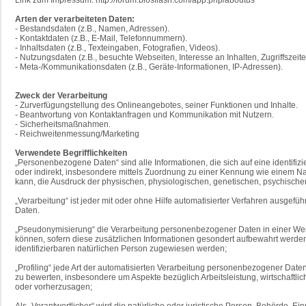
Arten der verarbeiteten Daten:
- Bestandsdaten (z.B., Namen, Adressen).
- Kontaktdaten (z.B., E-Mail, Telefonnummern).
- Inhaltsdaten (z.B., Texteingaben, Fotografien, Videos).
- Nutzungsdaten (z.B., besuchte Webseiten, Interesse an Inhalten, Zugriffszeite
- Meta-/Kommunikationsdaten (z.B., Geräte-Informationen, IP-Adressen).
Zweck der Verarbeitung
- Zurverfügungstellung des Onlineangebotes, seiner Funktionen und Inhalte.
- Beantwortung von Kontaktanfragen und Kommunikation mit Nutzern.
- Sicherheitsmaßnahmen.
- Reichweitenmessung/Marketing
Verwendete Begrifflichkeiten
„Personenbezogene Daten“ sind alle Informationen, die sich auf eine identifizie
oder indirekt, insbesondere mittels Zuordnung zu einer Kennung wie einem N
kann, die Ausdruck der physischen, physiologischen, genetischen, psychischen, 
„Verarbeitung“ ist jeder mit oder ohne Hilfe automatisierter Verfahren ausg
Daten.
„Pseudonymisierung“ die Verarbeitung personenbezogener Daten in einer Wei
können, sofern diese zusätzlichen Informationen gesondert aufbewahrt werde
identifizierbaren natürlichen Person zugewiesen werden;
„Profiling“ jede Art der automatisierten Verarbeitung personenbezogener Dat
zu bewerten, insbesondere um Aspekte bezüglich Arbeitsleistung, wirtschaftlic
oder vorherzusagen;
Als „Verantwortlicher“ wird die natürliche oder juristische Person, Behörde,