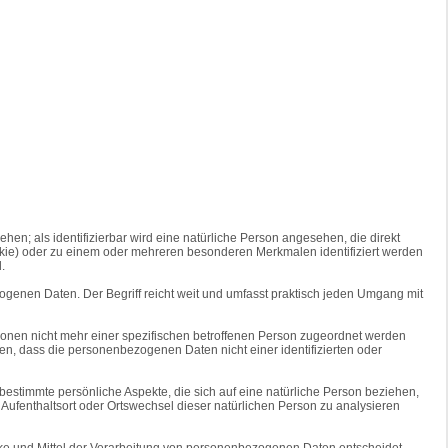
ehen; als identifizierbar wird eine natürliche Person angesehen, die direkt
kie) oder zu einem oder mehreren besonderen Merkmalen identifiziert werden
.
ogenen Daten. Der Begriff reicht weit und umfasst praktisch jeden Umgang mit
onen nicht mehr einer spezifischen betroffenen Person zugeordnet werden
n, dass die personenbezogenen Daten nicht einer identifizierten oder
estimmte persönliche Aspekte, die sich auf eine natürliche Person beziehen,
, Aufenthaltsort oder Ortswechsel dieser natürlichen Person zu analysieren
wecke und Mittel der Verarbeitung von personenbezogenen Daten entscheidet,