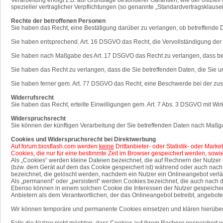
spezieller vertraglicher Verpflichtungen (so genannte „Standardvertragsklausel
Rechte der betroffenen Personen
Sie haben das Recht, eine Bestätigung darüber zu verlangen, ob betreffende 
Sie haben entsprechend. Art. 16 DSGVO das Recht, die Vervollständigung der S
Sie haben nach Maßgabe des Art. 17 DSGVO das Recht zu verlangen, dass bet
Sie haben das Recht zu verlangen, dass die Sie betreffenden Daten, die Sie 
Sie haben ferner gem. Art. 77 DSGVO das Recht, eine Beschwerde bei der zus
Widerrufsrecht
Sie haben das Recht, erteilte Einwilligungen gem. Art. 7 Abs. 3 DSGVO mit Wir
Widerspruchsrecht
Sie können der künftigen Verarbeitung der Sie betreffenden Daten nach Maßg
Cookies und Widerspruchsrecht bei Direktwerbung
Auf forum.biosflash.com werden
keine
Drittanbieter- oder Statistik- oder Mar
Cookies, die nur für eine bestimmte Zeit im Browser gespeichert werden, sowi
Als „Cookies“ werden kleine Dateien bezeichnet, die auf Rechnern der Nutze
(bzw. dem Gerät auf dem das Cookie gespeichert ist) während oder auch nach
bezeichnet, die gelöscht werden, nachdem ein Nutzer ein Onlineangebot verlä
Als „permanent“ oder „persistent“ werden Cookies bezeichnet, die auch nach
Ebenso können in einem solchen Cookie die Interessen der Nutzer gespeiche
Anbietern als dem Verantwortlichen, der das Onlineangebot betreibt, angebote
Wir können temporäre und permanente Cookies einsetzen und klären hierübe
Falls die Nutzer nicht möchten, dass Cookies auf ihrem Rechner gespeichert 