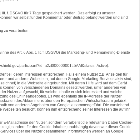
lit. f. DSGVO für 7 Tage gespeichert werden. Das erfolgt zu unserer
ll können wir selbst für den Kommentar oder Beitrag belangt werden und sind
g zu verarbeiten.
inne des Art. 6 Abs. 1 lit. f. DSGVO) die Marketing- und Remarketing-Dienste
acyshield.gov/participant?id=a2zt000000001L5AAI&status=Active).
ntiell deren Interessen entsprechen. Falls einem Nutzer z.B. Anzeigen für
nserer und anderer Webseiten, auf denen Google-Marketing-Services aktiv sind,
eichnet) in die Webseite eingebunden. Mit deren Hilfe wird auf dem Gerät
okies können von verschiedenen Domains gesetzt werden, unter anderem von
r Nutzer aufgesucht, für welche Inhalte er sich interessiert und welche
zung des Onlineangebotes. Es wird ebenfalls die IP-Adresse der Nutzer
tragsstaaten des Abkommens über den Europäischen Wirtschaftsraum gekürzt
nnerhalb von anderen Angeboten von Google zusammengeführt. Die vorstehend
 Webseiten besucht, können ihm entsprechend seiner Interessen die auf ihn
 E-Mailadresse der Nutzer, sondern verarbeitet die relevanten Daten Cookie-
ngezeigt, sondern für den Cookie-Inhaber, unabhängig davon wer dieser Cookie-
ing-Services über die Nutzer gesammelten Informationen werden an Google