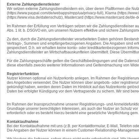
Externe Zahlungsdienstleister
Wir setzen externe Zahlungsdienstleistern ein, über deren Plattformen die Nu
(https://www.paypal.com/de/webapps/mpp/ua/privacy-full), Klarna (https://www.kl
(https://www.visa.de/datenschutz), Mastercard (https://www.mastercard.de/de-
Im Rahmen der Erfüllung von Verträgen setzen wir die Zahlungsdienstleiser auf
Abs. 1 lit. b. DSGVO ein, um unseren Nutzern effektive und sichere Zahlungsmö
Zu den, durch die Zahlungsdienstleister verarbeiteten Daten gehören Besta
Vertrags-, Summen und empfängerbezogenen Angaben. Die Angaben sind erford
gespeichert. D.h. wir erhalten keine konto- oder kreditkartenbezogenen Info
Zahlungsdienstleister an Wirtschaftsauskunfteien übermittelt. Diese Übermittl
Für die Zahlungsgeschäfte gelten die Geschäftsbedingungen und die Datenschu
diese ebenfalls zwecks weiterer Informationen und Geltendmachung von Wider
Registrierfunktion
Nutzer können optional ein Nutzerkonto anlegen. Im Rahmen der Registrierun
des Angebotes verwendet. Die Nutzer können über angebots- oder registrieru
gekündigt haben, werden deren Daten im Hinblick auf das Nutzerkonto gelöscht,
Daten bei erfolgter Kündigung vor dem Vertragsende zu sichern. Wir sind bere
Im Rahmen der Inanspruchnahme unserer Registrierungs- und Anmeldefunktione
Grundlage unserer berechtigten Interessen, als auch der Nutzer an Schutz vor 
erforderlich oder es besteht hierzu besteht eine gesetzliche Verpflichtung gem
Kontaktaufnahme
Bei der Kontaktaufnahme mit uns (z.B. per Kontaktformular, E-Mail, Telefon od
Die Angaben der Nutzer können in einem Customer-Relationship-Management 
Wir löschen die Anfragen, sofern diese nicht mehr erforderlich sind. Wir überprü