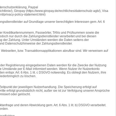
atenschutzerklärung, Paypal
chtlinie/), Giropay (https://www.giropay.de/rechtliches/datenschutz-agb/), Visa
t/privacy-policy-statement.html)
ungsdienstleister auf Grundlage unserer berechtigten Interessen gem. Art. 6
oder Kreditkartennummern, Passwörter, TANs und Prüfsummen sowie die
ch nur durch die Zahlungsdienstleister verarbeitet und bei diesen
tung der Zahlung. Unter Umständen werden die Daten seitens der
 und Datenschutzhinweise der Zahlungsdienstleister.
 Webseiten, bzw. Transaktionsapplikationen abrufbar sind. Wir verweisen auf
n der Registrierung eingegebenen Daten werden für die Zwecke der Nutzung
 Umstände per E-Mail informiert werden. Wenn Nutzer ihr Nutzerkonto
 entspr. Art. 6 Abs. 1 lit. c DSGVO notwendig. Es obliegt den Nutzern, ihre
ederbringlich zu löschen.
itpunkt der jeweiligen Nutzerhandlung. Die Speicherung erfolgt auf
te erfolgt grundsätzlich nicht, außer sie ist zur Verfolgung unserer Ansprüche
misiert oder gelöscht.
tanfrage und deren Abwicklung gem. Art. 6 Abs. 1 lit. b) DSGVO verarbeitet.
erden.
gspflichten.