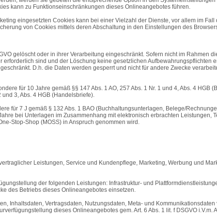
kies kann zu Funktionseinschränkungen dieses Onlineangebotes führen.
ting eingesetzten Cookies kann bei einer Vielzahl der Dienste, vor allem im Fall
cherung von Cookies mittels deren Abschaltung in den Einstellungen des Browsers 
VO gelöscht oder in ihrer Verarbeitung eingeschränkt. Sofern nicht im Rahmen d
 erforderlich sind und der Löschung keine gesetzlichen Aufbewahrungspflichten en
geschränkt. D.h. die Daten werden gesperrt und nicht für andere Zwecke verarbeitet
ondere für 10 Jahre gemäß §§ 147 Abs. 1 AO, 257 Abs. 1 Nr. 1 und 4, Abs. 4 HGB 
2 und 3, Abs. 4 HGB (Handelsbriefe).
ndere für 7 J gemäß § 132 Abs. 1 BAO (Buchhaltungsunterlagen, Belege/Rechnunge
Jahre bei Unterlagen im Zusammenhang mit elektronisch erbrachten Leistungen, 
ni-One-Stop-Shop (MOSS) in Anspruch genommen wird.
ertraglicher Leistungen, Service und Kundenpflege, Marketing, Werbung und Mark
ungstellung der folgenden Leistungen: Infrastruktur- und Plattformdienstleistun
cke des Betriebs dieses Onlineangebotes einsetzen.
daten, Inhaltsdaten, Vertragsdaten, Nutzungsdaten, Meta- und Kommunikationsdate
urverfügungstellung dieses Onlineangebotes gem. Art. 6 Abs. 1 lit. f DSGVO i.V.m.