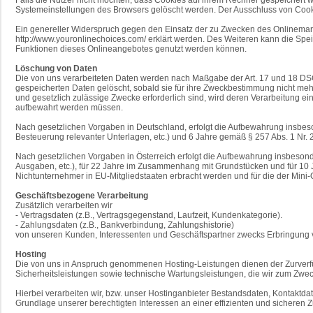
Systemeinstellungen des Browsers gelöscht werden. Der Ausschluss von Coo
Ein genereller Widerspruch gegen den Einsatz der zu Zwecken des Onlinemarke
http://www.youronlinechoices.com/ erklärt werden. Des Weiteren kann die Spei
Funktionen dieses Onlineangebotes genutzt werden können.
Löschung von Daten
Die von uns verarbeiteten Daten werden nach Maßgabe der Art. 17 und 18 DSG
gespeicherten Daten gelöscht, sobald sie für ihre Zweckbestimmung nicht mehr
und gesetzlich zulässige Zwecke erforderlich sind, wird deren Verarbeitung ein
aufbewahrt werden müssen.
Nach gesetzlichen Vorgaben in Deutschland, erfolgt die Aufbewahrung insbes
Besteuerung relevanter Unterlagen, etc.) und 6 Jahre gemäß § 257 Abs. 1 Nr. 
Nach gesetzlichen Vorgaben in Österreich erfolgt die Aufbewahrung insbeso
Ausgaben, etc.), für 22 Jahre im Zusammenhang mit Grundstücken und für 10 
Nichtunternehmer in EU-Mitgliedstaaten erbracht werden und für die der Mi
Geschäftsbezogene Verarbeitung
Zusätzlich verarbeiten wir
- Vertragsdaten (z.B., Vertragsgegenstand, Laufzeit, Kundenkategorie).
- Zahlungsdaten (z.B., Bankverbindung, Zahlungshistorie)
von unseren Kunden, Interessenten und Geschäftspartner zwecks Erbringung v
Hosting
Die von uns in Anspruch genommenen Hosting-Leistungen dienen der Zurverfüg
Sicherheitsleistungen sowie technische Wartungsleistungen, die wir zum Zwe
Hierbei verarbeiten wir, bzw. unser Hostinganbieter Bestandsdaten, Kontakt
Grundlage unserer berechtigten Interessen an einer effizienten und sicheren Z