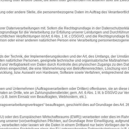
chtung oder andere Stelle, die personenbezogene Daten im Auftrag des Verantwortlic
r Datenverarbeitungen mit. Sofern die Rechtsgrundlage in der Datenschutzerkläru
echtsgrundlage für die Verarbeitung zur Erfüllung unserer Leistungen und Durchführ
chtlichen Verpflichtungen ist Art. 6 Abs. 1 lit. c DSGVO, und die Rechtsgrundlage fü
Person oder einer anderen natürlichen Person eine Verarbeitung personenbezogener 
ds der Technik, der Implementierungskosten und der Art, des Umfangs, der Umstän
iheiten natürlicher Personen, geeignete technische und organisatorische Maßnahm
 und Verfügbarkeit von Daten durch Kontrolle des physischen Zugangs zu den Daten
fahren eingerichtet, die eine Wahrnehmung von Betroffenenrechten, Löschung von
wicklung, bzw. Auswahl von Hardware, Software sowie Verfahren, entsprechend de
und Unternehmen (Auftragsverarbeitern oder Dritten) offenbaren, sie an diese übe
n an Dritte, wie an Zahlungsdienstleister, gem. Art. 6 Abs. 1 lit. b DSGVO zur Vertr
 (z.B. beim Einsatz von Beauftragten, Webhostern, etc.).
uftragsverarbeitungsvertrages“ beauftragen, geschieht dies auf Grundlage des Art.
 (EU) oder des Europäischen Wirtschaftsraums (EWR)) verarbeiten oder dies im Ra
lung unserer (vor)vertraglichen Pflichten, auf Grundlage Ihrer Einwilligung, aufgru
e, verarbeiten oder lassen wir die Daten in einem Drittland nur beim Vorliegen der
ll anerkannten Feststellung eines der EU entsprechenden Datenschutzniveaus (z.B. f