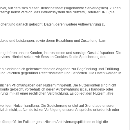
erver, auf dem sich dieser Dienst befindet (sogenannte Serverlogfiles). Zu den
ertyp nebst Version, das Betriebssystem des Nutzers, Referrer URL (die
ichert und danach gelöscht. Daten, deren weitere Aufbewahrung zu
dukte und Leistungen, sowie deren Bezahlung und Zustellung, bzw.
n gehören unsere Kunden, Interessenten und sonstige Geschäftspartner. Die
vices. Hierbei setzen wir Session Cookies für die Speicherung des
 die als erforderlich gekennzeichneten Angaben zur Begründung und Erfüllung
e und Pflichten gegenüber Rechtsberatern und Behörden. Die Daten werden in
ichen Pflichtangaben den Nutzern mitgeteilt. Die Nutzerkonten sind nicht
konto gelöscht, vorbehaltlich deren Aufbewahrung ist aus handels- oder
ng im Fall einer rechtlichen Verpflichtung. Es obliegt den Nutzern, ihre
eiligen Nutzerhandlung. Die Speicherung erfolgt auf Grundlage unserer
lich nicht, außer sie ist zur Verfolgung unserer Ansprüche erforderlich oder
überprüft; im Fall der gesetzlichen Archivierungspflichten erfolgt die