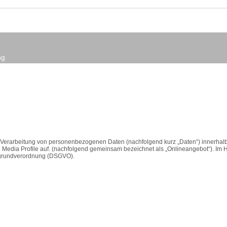
ng
er Verarbeitung von personenbezogenen Daten (nachfolgend kurz „Daten“) innerha
Media Profile auf. (nachfolgend gemeinsam bezeichnet als „Onlineangebot“). Im Hin
utzgrundverordnung (DSGVO).