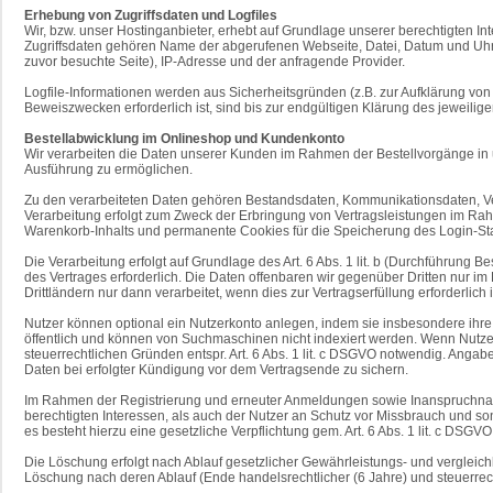
Erhebung von Zugriffsdaten und Logfiles
Wir, bzw. unser Hostinganbieter, erhebt auf Grundlage unserer berechtigten Int
Zugriffsdaten gehören Name der abgerufenen Webseite, Datei, Datum und Uhrz
zuvor besuchte Seite), IP-Adresse und der anfragende Provider.
Logfile-Informationen werden aus Sicherheitsgründen (z.B. zur Aufklärung v
Beweiszwecken erforderlich ist, sind bis zur endgültigen Klärung des jeweil
Bestellabwicklung im Onlineshop und Kundenkonto
Wir verarbeiten die Daten unserer Kunden im Rahmen der Bestellvorgänge in
Ausführung zu ermöglichen.
Zu den verarbeiteten Daten gehören Bestandsdaten, Kommunikationsdaten, Ve
Verarbeitung erfolgt zum Zweck der Erbringung von Vertragsleistungen im Ra
Warenkorb-Inhalts und permanente Cookies für die Speicherung des Login-Sta
Die Verarbeitung erfolgt auf Grundlage des Art. 6 Abs. 1 lit. b (Durchführung
des Vertrages erforderlich. Die Daten offenbaren wir gegenüber Dritten nur
Drittländern nur dann verarbeitet, wenn dies zur Vertragserfüllung erforderlich
Nutzer können optional ein Nutzerkonto anlegen, indem sie insbesondere ihre
öffentlich und können von Suchmaschinen nicht indexiert werden. Wenn Nutzer
steuerrechtlichen Gründen entspr. Art. 6 Abs. 1 lit. c DSGVO notwendig. Angab
Daten bei erfolgter Kündigung vor dem Vertragsende zu sichern.
Im Rahmen der Registrierung und erneuter Anmeldungen sowie Inanspruchnahme
berechtigten Interessen, als auch der Nutzer an Schutz vor Missbrauch und sons
es besteht hierzu eine gesetzliche Verpflichtung gem. Art. 6 Abs. 1 lit. c DSGVO
Die Löschung erfolgt nach Ablauf gesetzlicher Gewährleistungs- und vergleichbar
Löschung nach deren Ablauf (Ende handelsrechtlicher (6 Jahre) und steuerrech