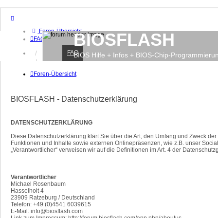
Foren-Übersicht
BIOSFLASH
FAQ
FAQ
Anmelden
BIOS Hilfe + Infos + BIOS-Chip-Programmieru
Registrieren
Foren-Übersicht
BIOSFLASH - Datenschutzerklärung
DATENSCHUTZERKLÄRUNG
Diese Datenschutzerklärung klärt Sie über die Art, den Umfang und Zweck d
Funktionen und Inhalte sowie externen Onlinepräsenzen, wie z.B. unser Social 
„Verantwortlicher“ verweisen wir auf die Definitionen im Art. 4 der Datensch
Verantwortlicher
Michael Rosenbaum
Hasselholt 4
23909 Ratzeburg / Deutschland
Telefon: +49 (0)4541 6039615
E-Mail: info@biosflash.com
Link zum Impressum: http://forum.biosflash.com/app.php/aboutus