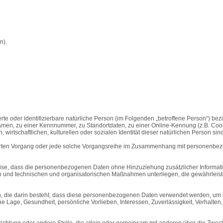
n).
rte oder identifizierbare natürliche Person (im Folgenden „betroffene Person“) bezi
amen, zu einer Kennnummer, zu Standortdaten, zu einer Online-Kennung (z.B. Coo
wirtschaftlichen, kulturellen oder sozialen Identität dieser natürlichen Person sind
eführten Vorgang oder jede solche Vorgangsreihe im Zusammenhang mit personenbez
se, dass die personenbezogenen Daten ohne Hinzuziehung zusätzlicher Informati
n und technischen und organisatorischen Maßnahmen unterliegen, die gewährleiste
en, die darin besteht, dass diese personenbezogenen Daten verwendet werden, um b
he Lage, Gesundheit, persönliche Vorlieben, Interessen, Zuverlässigkeit, Verhalten
 Einrichtung oder andere Stelle, die allein oder gemeinsam mit anderen über die Z