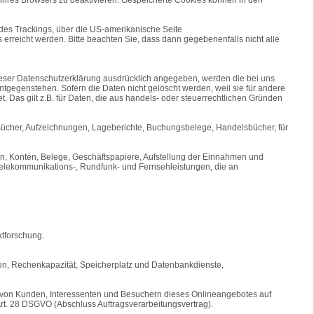
 des Trackings, über die US-amerikanische Seite
erreicht werden. Bitte beachten Sie, dass dann gegebenenfalls nicht alle
ieser Datenschutzerklärung ausdrücklich angegeben, werden die bei uns
tgegenstehen. Sofern die Daten nicht gelöscht werden, weil sie für andere
. Das gilt z.B. für Daten, die aus handels- oder steuerrechtlichen Gründen
(Bücher, Aufzeichnungen, Lageberichte, Buchungsbelege, Handelsbücher, für
n, Konten, Belege, Geschäftspapiere, Aufstellung der Einnahmen und
Telekommunikations-, Rundfunk- und Fernsehleistungen, die an
tforschung.
gen, Rechenkapazität, Speicherplatz und Datenbankdienste,
n von Kunden, Interessenten und Besuchern dieses Onlineangebotes auf
 Art. 28 DSGVO (Abschluss Auftragsverarbeitungsvertrag).