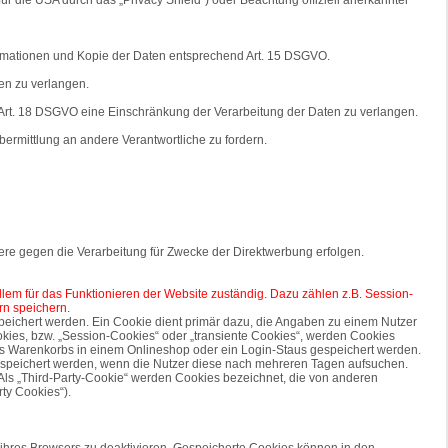
formationen und Kopie der Daten entsprechend Art. 15 DSGVO.
en zu verlangen.
Art. 18 DSGVO eine Einschränkung der Verarbeitung der Daten zu verlangen.
ermittlung an andere Verantwortliche zu fordern.
re gegen die Verarbeitung für Zwecke der Direktwerbung erfolgen.
allem für das Funktionieren der Website zuständig. Dazu zählen z.B. Session-
rn speichern.
peichert werden. Ein Cookie dient primär dazu, die Angaben zu einem Nutzer
kies, bzw. „Session-Cookies“ oder „transiente Cookies“, werden Cookies
nes Warenkorbs in einem Onlineshop oder ein Login-Staus gespeichert werden.
gespeichert werden, wenn die Nutzer diese nach mehreren Tagen aufsuchen.
ls „Third-Party-Cookie“ werden Cookies bezeichnet, die von anderen
ty Cookies“).
 ihres Browsers zu deaktivieren. Gespeicherte Cookies können in den