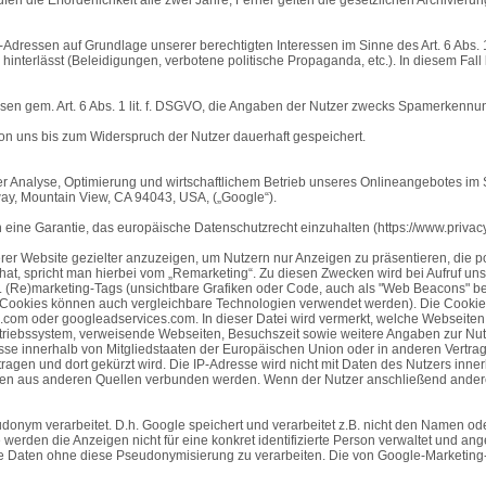
dressen auf Grundlage unserer berechtigten Interessen im Sinne des Art. 6 Abs. 1 
 hinterlässt (Beleidigungen, verbotene politische Propaganda, etc.). In diesem Fa
ssen gem. Art. 6 Abs. 1 lit. f. DSGVO, die Angaben der Nutzer zwecks Spamerkennun
uns bis zum Widerspruch der Nutzer dauerhaft gespeichert.
er Analyse, Optimierung und wirtschaftlichem Betrieb unseres Onlineangebotes im S
ay, Mountain View, CA 94043, USA, („Google“).
ch eine Garantie, das europäische Datenschutzrecht einzuhalten (https://www.priv
 Website gezielter anzuzeigen, um Nutzern nur Anzeigen zu präsentieren, die pote
t hat, spricht man hierbei vom „Remarketing“. Zu diesen Zwecken wird bei Aufruf u
 (Re)marketing-Tags (unsichtbare Grafiken oder Code, auch als "Web Beacons" bez
statt Cookies können auch vergleichbare Technologien verwendet werden). Die Co
com oder googleadservices.com. In dieser Datei wird vermerkt, welche Webseiten de
etriebssystem, verweisende Webseiten, Besuchszeit sowie weitere Angaben zur Nut
resse innerhalb von Mitgliedstaaten der Europäischen Union oder in anderen Ver
ragen und dort gekürzt wird. Die IP-Adresse wird nicht mit Daten des Nutzers i
nen aus anderen Quellen verbunden werden. Wenn der Nutzer anschließend andere
ym verarbeitet. D.h. Google speichert und verarbeitet z.B. nicht den Namen oder
werden die Anzeigen nicht für eine konkret identifizierte Person verwaltet und a
at, die Daten ohne diese Pseudonymisierung zu verarbeiten. Die von Google-Market