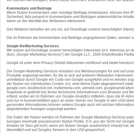
Kommentare und Beiträge
Wenn Nutzer Kommentare oder sonstige Beiträge hinterlassen, können ihre IP-A
Sicherheit, falls jemand in Kommentaren und Beiträgen widerrechtliche Inhalte
daher an der Identität des Verfassers interessiert.
Des Weiteren behalten wir uns vor, auf Grundlage unserer berechtigten Intere
Die im Rahmen der Kommentare und Beiträge angegebenen Daten, werden von 
Google-Re/Marketing-Services
Wir nutzen auf Grundlage unserer berechtigten Interessen (d.h. Interesse an d
(kurz „Google-Marketing-Services”) der Google LLC, 1600 Amphitheatre Parkw
Google ist unter dem Privacy-Shield-Abkommen zertifiziert und bietet hierdur
Die Google-Marketing-Services erlauben uns Werbeanzeigen für und auf unserer
Produkte angezeigt werden, für die er sich auf anderen Webseiten interessier
unmittelbar durch Google ein Code von Google ausgeführt und es werden sog.
der Nutzer ein individuelles Cookie, d.h. eine kleine Datei abgespeichert (
google.com, doubleclick.net, invitemedia.com, admeld.com, googlesyndication.
Angebote er geklickt hat, ferner technische Informationen zum Browser und B
erfasst, wobei wir im Rahmen von Google-Analytics mitteilen, dass die IP-Ad
und nur in Ausnahmefällen ganz an einen Server von Google in den USA übert
genannten Informationen können seitens Google auch mit solchen Informatio
abgestimmten Anzeigen angezeigt werden.
Die Daten der Nutzer werden im Rahmen der Google-Marketing-Services pseudon
bezogen innerhalb pseudonymer Nutzer-Profile. D.h. aus der Sicht von Google 
Inhaber ist. Dies gilt nicht, wenn ein Nutzer Google ausdrücklich erlaubt h
übermittelt und auf Googles Servern in den USA gespeichert.