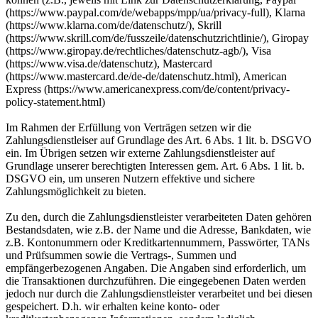
(https://www.paypal.com/de/webapps/mpp/ua/privacy-full), Klarna
(https://www.klarna.com/de/datenschutz/), Skrill
(https://www.skrill.com/de/fusszeile/datenschutzrichtlinie/), Giropay
(https://www.giropay.de/rechtliches/datenschutz-agb/), Visa
(https://www.visa.de/datenschutz), Mastercard
(https://www.mastercard.de/de-de/datenschutz.html), American
Express (https://www.americanexpress.com/de/content/privacy-
policy-statement.html)
Im Rahmen der Erfüllung von Verträgen setzen wir die
Zahlungsdienstleiser auf Grundlage des Art. 6 Abs. 1 lit. b. DSGVO
ein. Im Übrigen setzen wir externe Zahlungsdienstleister auf
Grundlage unserer berechtigten Interessen gem. Art. 6 Abs. 1 lit. b.
DSGVO ein, um unseren Nutzern effektive und sichere
Zahlungsmöglichkeit zu bieten.
Zu den, durch die Zahlungsdienstleister verarbeiteten Daten gehören
Bestandsdaten, wie z.B. der Name und die Adresse, Bankdaten, wie
z.B. Kontonummern oder Kreditkartennummern, Passwörter, TANs
und Prüfsummen sowie die Vertrags-, Summen und
empfängerbezogenen Angaben. Die Angaben sind erforderlich, um
die Transaktionen durchzuführen. Die eingegebenen Daten werden
jedoch nur durch die Zahlungsdienstleister verarbeitet und bei diesen
gespeichert. D.h. wir erhalten keine konto- oder