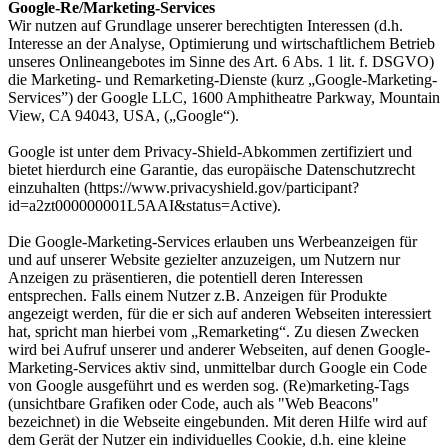
Google-Re/Marketing-Services
Wir nutzen auf Grundlage unserer berechtigten Interessen (d.h.
Interesse an der Analyse, Optimierung und wirtschaftlichem Betrieb
unseres Onlineangebotes im Sinne des Art. 6 Abs. 1 lit. f. DSGVO)
die Marketing- und Remarketing-Dienste (kurz „Google-Marketing-
Services”) der Google LLC, 1600 Amphitheatre Parkway, Mountain
View, CA 94043, USA, („Google“).
Google ist unter dem Privacy-Shield-Abkommen zertifiziert und
bietet hierdurch eine Garantie, das europäische Datenschutzrecht
einzuhalten (https://www.privacyshield.gov/participant?
id=a2zt000000001L5AAI&status=Active).
Die Google-Marketing-Services erlauben uns Werbeanzeigen für
und auf unserer Website gezielter anzuzeigen, um Nutzern nur
Anzeigen zu präsentieren, die potentiell deren Interessen
entsprechen. Falls einem Nutzer z.B. Anzeigen für Produkte
angezeigt werden, für die er sich auf anderen Webseiten interessiert
hat, spricht man hierbei vom „Remarketing“. Zu diesen Zwecken
wird bei Aufruf unserer und anderer Webseiten, auf denen Google-
Marketing-Services aktiv sind, unmittelbar durch Google ein Code
von Google ausgeführt und es werden sog. (Re)marketing-Tags
(unsichtbare Grafiken oder Code, auch als "Web Beacons"
bezeichnet) in die Webseite eingebunden. Mit deren Hilfe wird auf
dem Gerät der Nutzer ein individuelles Cookie, d.h. eine kleine