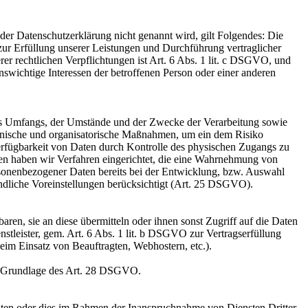
er Datenschutzerklärung nicht genannt wird, gilt Folgendes: Die
 zur Erfüllung unserer Leistungen und Durchführung vertraglicher
r rechtlichen Verpflichtungen ist Art. 6 Abs. 1 lit. c DSGVO, und
enswichtige Interessen der betroffenen Person oder einer anderen
es Umfangs, der Umstände und der Zwecke der Verarbeitung sowie
technische und organisatorische Maßnahmen, um ein dem Risiko
erfügbarkeit von Daten durch Kontrolle des physischen Zugangs zu
eren haben wir Verfahren eingerichtet, die eine Wahrnehmung von
sonenbezogener Daten bereits bei der Entwicklung, bzw. Auswahl
ndliche Voreinstellungen berücksichtigt (Art. 25 DSGVO).
en, sie an diese übermitteln oder ihnen sonst Zugriff auf die Daten
nstleister, gem. Art. 6 Abs. 1 lit. b DSGVO zur Vertragserfüllung
 beim Einsatz von Beauftragten, Webhostern, etc.).
auf Grundlage des Art. 28 DSGVO.
iten oder dies im Rahmen der Inanspruchnahme von Diensten Dritter