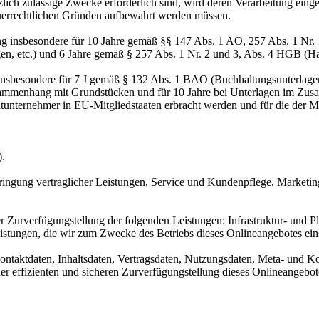
zlich zulässige Zwecke erforderlich sind, wird deren Verarbeitung eing
steuerrechtlichen Gründen aufbewahrt werden müssen.
ng insbesondere für 10 Jahre gemäß §§ 147 Abs. 1 AO, 257 Abs. 1 Nr.
en, etc.) und 6 Jahre gemäß § 257 Abs. 1 Nr. 2 und 3, Abs. 4 HGB (Ha
 insbesondere für 7 J gemäß § 132 Abs. 1 BAO (Buchhaltungsunterlage
sammenhang mit Grundstücken und für 10 Jahre bei Unterlagen im Zusa
htunternehmer in EU-Mitgliedstaaten erbracht werden und für die d
).
ringung vertraglicher Leistungen, Service und Kundenpflege, Market
urverfügungstellung der folgenden Leistungen: Infrastruktur- und Pla
istungen, die wir zum Zwecke des Betriebs dieses Onlineangebotes ein
 Kontaktdaten, Inhaltsdaten, Vertragsdaten, Nutzungsdaten, Meta- und
iner effizienten und sicheren Zurverfügungstellung dieses Onlineangeb