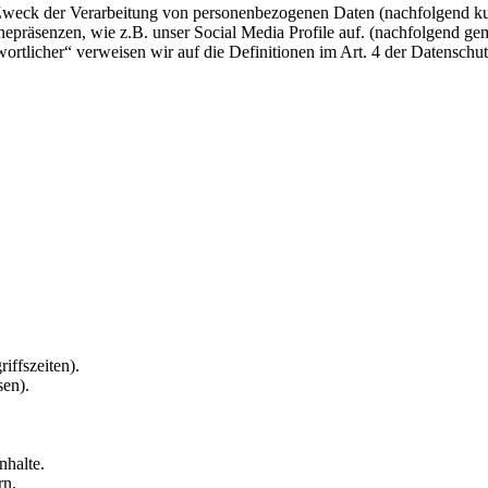
 Zweck der Verarbeitung von personenbezogenen Daten (nachfolgend ku
epräsenzen, wie z.B. unser Social Media Profile auf. (nachfolgend gem
twortlicher“ verweisen wir auf die Definitionen im Art. 4 der Datens
iffszeiten).
sen).
nhalte.
rn.