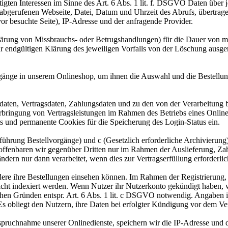
igten Interessen im Sinne des Art. 6 Abs. 1 lit. f. DSGVO Daten über j
r abgerufenen Webseite, Datei, Datum und Uhrzeit des Abrufs, übertra
or besuchte Seite), IP-Adresse und der anfragende Provider.
lärung von Missbrauchs- oder Betrugshandlungen) für die Dauer von m
ur endgültigen Klärung des jeweiligen Vorfalls von der Löschung aus
gänge in unserem Onlineshop, um ihnen die Auswahl und die Bestellu
aten, Vertragsdaten, Zahlungsdaten und zu den von der Verarbeitung 
Erbringung von Vertragsleistungen im Rahmen des Betriebs eines Onlin
s und permanente Cookies für die Speicherung des Login-Status ein.
rchführung Bestellvorgänge) und c (Gesetzlich erforderliche Archivier
 offenbaren wir gegenüber Dritten nur im Rahmen der Auslieferung, Za
dern nur dann verarbeitet, wenn dies zur Vertragserfüllung erforderli
ere ihre Bestellungen einsehen können. Im Rahmen der Registrierung, w
cht indexiert werden. Wenn Nutzer ihr Nutzerkonto gekündigt haben, 
lichen Gründen entspr. Art. 6 Abs. 1 lit. c DSGVO notwendig. Angaben
 Es obliegt den Nutzern, ihre Daten bei erfolgter Kündigung vor dem Ve
ruchnahme unserer Onlinedienste, speichern wir die IP-Adresse und d