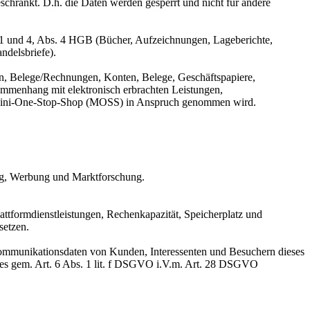
eschränkt. D.h. die Daten werden gesperrt und nicht für andere
 1 und 4, Abs. 4 HGB (Bücher, Aufzeichnungen, Lageberichte,
ndelsbriefe).
n, Belege/Rechnungen, Konten, Belege, Geschäftspapiere,
mmenhang mit elektronisch erbrachten Leistungen,
er Mini-One-Stop-Shop (MOSS) in Anspruch genommen wird.
ing, Werbung und Marktforschung.
ttformdienstleistungen, Rechenkapazität, Speicherplatz und
setzen.
 Kommunikationsdaten von Kunden, Interessenten und Besuchern dieses
otes gem. Art. 6 Abs. 1 lit. f DSGVO i.V.m. Art. 28 DSGVO