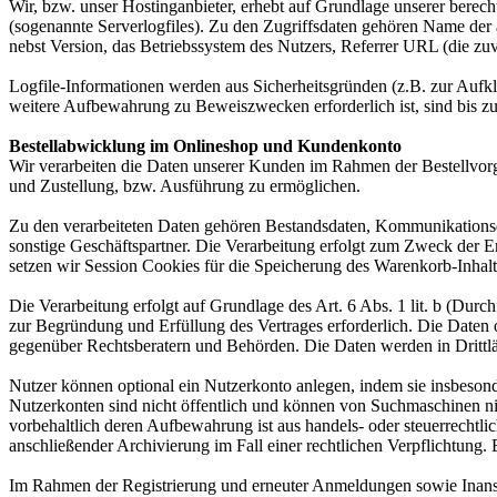
Wir, bzw. unser Hostinganbieter, erhebt auf Grundlage unserer berecht
(sogenannte Serverlogfiles). Zu den Zugriffsdaten gehören Name de
nebst Version, das Betriebssystem des Nutzers, Referrer URL (die zuv
Logfile-Informationen werden aus Sicherheitsgründen (z.B. zur Aufk
weitere Aufbewahrung zu Beweiszwecken erforderlich ist, sind bis z
Bestellabwicklung im Onlineshop und Kundenkonto
Wir verarbeiten die Daten unserer Kunden im Rahmen der Bestellvor
und Zustellung, bzw. Ausführung zu ermöglichen.
Zu den verarbeiteten Daten gehören Bestandsdaten, Kommunikationsd
sonstige Geschäftspartner. Die Verarbeitung erfolgt zum Zweck der 
setzen wir Session Cookies für die Speicherung des Warenkorb-Inhalt
Die Verarbeitung erfolgt auf Grundlage des Art. 6 Abs. 1 lit. b (Du
zur Begründung und Erfüllung des Vertrages erforderlich. Die Daten
gegenüber Rechtsberatern und Behörden. Die Daten werden in Drittlän
Nutzer können optional ein Nutzerkonto anlegen, indem sie insbesond
Nutzerkonten sind nicht öffentlich und können von Suchmaschinen ni
vorbehaltlich deren Aufbewahrung ist aus handels- oder steuerrecht
anschließender Archivierung im Fall einer rechtlichen Verpflichtung.
Im Rahmen der Registrierung und erneuter Anmeldungen sowie Inansp