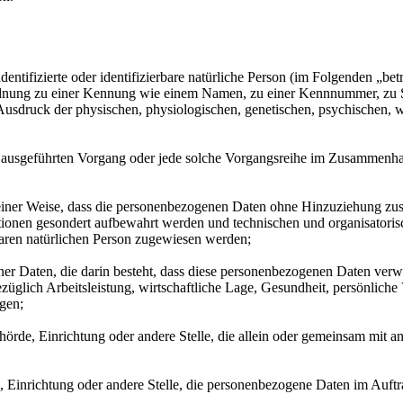
entifizierte oder identifizierbare natürliche Person (im Folgenden „betr
uordnung zu einer Kennung wie einem Namen, zu einer Kennnummer, zu 
druck der physischen, physiologischen, genetischen, psychischen, wirts
ren ausgeführten Vorgang oder jede solche Vorgangsreihe im Zusammenh
ner Weise, dass die personenbezogenen Daten ohne Hinzuziehung zusätz
tionen gesondert aufbewahrt werden und technischen und organisatoris
rbaren natürlichen Person zugewiesen werden;
ener Daten, die darin besteht, dass diese personenbezogenen Daten ver
glich Arbeitsleistung, wirtschaftliche Lage, Gesundheit, persönliche Vo
agen;
Behörde, Einrichtung oder andere Stelle, die allein oder gemeinsam mit
e, Einrichtung oder andere Stelle, die personenbezogene Daten im Auftr