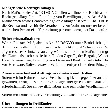
Maßgebliche Rechtsgrundlagen
Nach Maßgabe des Art. 13 DSGVO teilen wir Ihnen die Rechtsgrundlag
Rechtsgrundlage für die Einholung von Einwilligungen ist Art. 6 Abs
Maßnahmen sowie Beantwortung von Anfragen ist Art. 6 Abs. 1 lit. b 
die Rechtsgrundlage für die Verarbeitung zur Wahrung unserer berechti
natürlichen Person eine Verarbeitung personenbezogener Daten erford
Sicherheitsmaßnahmen
Wir treffen nach Maßgabe des Art. 32 DSGVO unter Berücksichtigung
der unterschiedlichen Eintrittswahrscheinlichkeit und Schwere des R
angemessenes Schutzniveau zu gewährleisten; Zu den Maßnahmen gehör
den Daten, als auch des sie betreffenden Zugriffs, der Eingabe, Wei
Betroffenenrechten, Löschung von Daten und Reaktion auf Gefährdun
von Hardware, Software sowie Verfahren, entsprechend dem Prinzip 
Zusammenarbeit mit Auftragsverarbeitern und Dritten
Sofern wir im Rahmen unserer Verarbeitung Daten gegenüber anderen P
gewähren, erfolgt dies nur auf Grundlage einer gesetzlichen Erlaubni
erforderlich ist), Sie eingewilligt haben, eine rechtliche Verpflichtun
Sofern wir Dritte mit der Verarbeitung von Daten auf Grundlage eine
Übermittlungen in Drittländer
Sofern wir Daten in einem Drittland (d.h. außerhalb der Europäisch