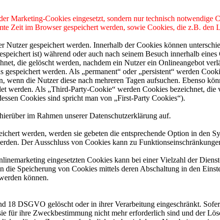
 oder Marketing-Cookies eingesetzt, sondern nur technisch notwendige C
mmte Zeit im Browser gespeichert werden, sowie Cookies, die z.B. den
er Nutzer gespeichert werden. Innerhalb der Cookies können unterschi
peichert ist) während oder auch nach seinem Besuch innerhalb eines 
net, die gelöscht werden, nachdem ein Nutzer ein Onlineangebot verlä
us gespeichert werden. Als „permanent“ oder „persistent“ werden Cook
en, wenn die Nutzer diese nach mehreren Tagen aufsuchen. Ebenso könn
 werden. Als „Third-Party-Cookie“ werden Cookies bezeichnet, die v
dessen Cookies sind spricht man von „First-Party Cookies“).
hierüber im Rahmen unserer Datenschutzerklärung auf.
eichert werden, werden sie gebeten die entsprechende Option in den Sy
erden. Der Ausschluss von Cookies kann zu Funktionseinschränkungen
inemarketing eingesetzten Cookies kann bei einer Vielzahl der Dienste
 die Speicherung von Cookies mittels deren Abschaltung in den Einste
t werden können.
nd 18 DSGVO gelöscht oder in ihrer Verarbeitung eingeschränkt. Sofer
 sie für ihre Zweckbestimmung nicht mehr erforderlich sind und der L