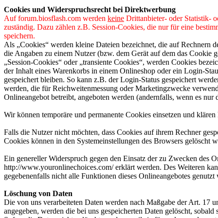
Cookies und Widerspruchsrecht bei Direktwerbung
Auf forum.biosflash.com werden
keine
Drittanbieter- oder Statistik-
zuständig. Dazu zählen z.B. Session-Cookies, die nur für eine besti
speichern.
Als „Cookies“ werden kleine Dateien bezeichnet, die auf Rechnern d
die Angaben zu einem Nutzer (bzw. dem Gerät auf dem das Cookie ges
„Session-Cookies“ oder „transiente Cookies“, werden Cookies bezeich
der Inhalt eines Warenkorbs in einem Onlineshop oder ein Login-Sta
gespeichert bleiben. So kann z.B. der Login-Status gespeichert werd
werden, die für Reichweitenmessung oder Marketingzwecke verwendet
Onlineangebot betreibt, angeboten werden (andernfalls, wenn es nur 
Wir können temporäre und permanente Cookies einsetzen und klären 
Falls die Nutzer nicht möchten, dass Cookies auf ihrem Rechner gesp
Cookies können in den Systemeinstellungen des Browsers gelöscht w
Ein genereller Widerspruch gegen den Einsatz der zu Zwecken des Onl
http://www.youronlinechoices.com/ erklärt werden. Des Weiteren kann
gegebenenfalls nicht alle Funktionen dieses Onlineangebotes genutz
Löschung von Daten
Die von uns verarbeiteten Daten werden nach Maßgabe der Art. 17 u
angegeben, werden die bei uns gespeicherten Daten gelöscht, sobald