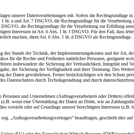
en unserer Datenverarbeitungen mit. Sofern die Rechtsgrundlage in d
. 1 lit. a und Art. 7 DSGVO, die Rechtsgrundlage für die Verarbeitung
DSGVO, die Rechtsgrundlage für die Verarbeitung zur Erfüllung unsere
gten Interessen ist Art. 6 Abs. 1 lit. f DSGVO. Für den Fall, dass leb
erlich machen, dient Art. 6 Abs. 1 lit. d DSGVO als Rechtsgrundlage.
 des Stands der Technik, der Implementierungskosten und der Art, d
isikos für die Rechte und Freiheiten natürlicher Personen, geeignete 
en insbesondere die Sicherung der Vertraulichkeit, Integrität und V
tergabe, der Sicherung der Verfügbarkeit und ihrer Trennung. Des Weit
g der Daten gewährleisen. Ferner berücksichtigen wir den Schutz per
des Datenschutzes durch Technikgestaltung und durch datenschutzfreu
ersonen und Unternehmen (Auftragsverarbeitern oder Dritten) offenbar
s (z.B. wenn eine Übermittlung der Daten an Dritte, wie an Zahlungsdie
g dies vorsieht oder auf Grundlage unserer berechtigten Interessen (z.B.
s sog. „Auftragsverarbeitungsvertrages“ beauftragen, geschieht dies 
en Union (EU) oder des Europäischen Wirtschaftsraums (EWR)) verarbe