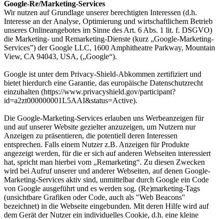
Google-Re/Marketing-Services
Wir nutzen auf Grundlage unserer berechtigten Interessen (d.h.
Interesse an der Analyse, Optimierung und wirtschaftlichem Betrieb
unseres Onlineangebotes im Sinne des Art. 6 Abs. 1 lit. f. DSGVO)
die Marketing- und Remarketing-Dienste (kurz „Google-Marketing-
Services”) der Google LLC, 1600 Amphitheatre Parkway, Mountain
View, CA 94043, USA, („Google“).
Google ist unter dem Privacy-Shield-Abkommen zertifiziert und
bietet hierdurch eine Garantie, das europäische Datenschutzrecht
einzuhalten (https://www.privacyshield.gov/participant?
id=a2zt000000001L5AAI&status=Active).
Die Google-Marketing-Services erlauben uns Werbeanzeigen für
und auf unserer Website gezielter anzuzeigen, um Nutzern nur
Anzeigen zu präsentieren, die potentiell deren Interessen
entsprechen. Falls einem Nutzer z.B. Anzeigen für Produkte
angezeigt werden, für die er sich auf anderen Webseiten interessiert
hat, spricht man hierbei vom „Remarketing“. Zu diesen Zwecken
wird bei Aufruf unserer und anderer Webseiten, auf denen Google-
Marketing-Services aktiv sind, unmittelbar durch Google ein Code
von Google ausgeführt und es werden sog. (Re)marketing-Tags
(unsichtbare Grafiken oder Code, auch als "Web Beacons"
bezeichnet) in die Webseite eingebunden. Mit deren Hilfe wird auf
dem Gerät der Nutzer ein individuelles Cookie, d.h. eine kleine