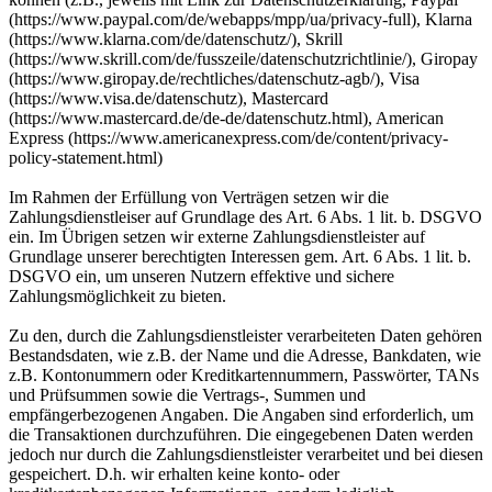
(https://www.paypal.com/de/webapps/mpp/ua/privacy-full), Klarna
(https://www.klarna.com/de/datenschutz/), Skrill
(https://www.skrill.com/de/fusszeile/datenschutzrichtlinie/), Giropay
(https://www.giropay.de/rechtliches/datenschutz-agb/), Visa
(https://www.visa.de/datenschutz), Mastercard
(https://www.mastercard.de/de-de/datenschutz.html), American
Express (https://www.americanexpress.com/de/content/privacy-
policy-statement.html)
Im Rahmen der Erfüllung von Verträgen setzen wir die
Zahlungsdienstleiser auf Grundlage des Art. 6 Abs. 1 lit. b. DSGVO
ein. Im Übrigen setzen wir externe Zahlungsdienstleister auf
Grundlage unserer berechtigten Interessen gem. Art. 6 Abs. 1 lit. b.
DSGVO ein, um unseren Nutzern effektive und sichere
Zahlungsmöglichkeit zu bieten.
Zu den, durch die Zahlungsdienstleister verarbeiteten Daten gehören
Bestandsdaten, wie z.B. der Name und die Adresse, Bankdaten, wie
z.B. Kontonummern oder Kreditkartennummern, Passwörter, TANs
und Prüfsummen sowie die Vertrags-, Summen und
empfängerbezogenen Angaben. Die Angaben sind erforderlich, um
die Transaktionen durchzuführen. Die eingegebenen Daten werden
jedoch nur durch die Zahlungsdienstleister verarbeitet und bei diesen
gespeichert. D.h. wir erhalten keine konto- oder