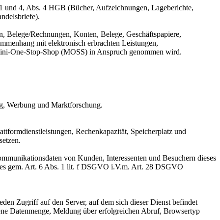
 1 und 4, Abs. 4 HGB (Bücher, Aufzeichnungen, Lageberichte,
ndelsbriefe).
n, Belege/Rechnungen, Konten, Belege, Geschäftspapiere,
mmenhang mit elektronisch erbrachten Leistungen,
er Mini-One-Stop-Shop (MOSS) in Anspruch genommen wird.
ing, Werbung und Marktforschung.
ttformdienstleistungen, Rechenkapazität, Speicherplatz und
setzen.
 Kommunikationsdaten von Kunden, Interessenten und Besuchern dieses
otes gem. Art. 6 Abs. 1 lit. f DSGVO i.V.m. Art. 28 DSGVO
eden Zugriff auf den Server, auf dem sich dieser Dienst befindet
gene Datenmenge, Meldung über erfolgreichen Abruf, Browsertyp