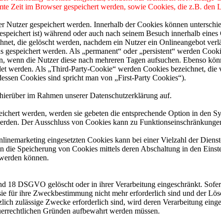
mmte Zeit im Browser gespeichert werden, sowie Cookies, die z.B. den
er Nutzer gespeichert werden. Innerhalb der Cookies können unterschi
peichert ist) während oder auch nach seinem Besuch innerhalb eines 
net, die gelöscht werden, nachdem ein Nutzer ein Onlineangebot verlä
us gespeichert werden. Als „permanent“ oder „persistent“ werden Cook
en, wenn die Nutzer diese nach mehreren Tagen aufsuchen. Ebenso könn
 werden. Als „Third-Party-Cookie“ werden Cookies bezeichnet, die v
dessen Cookies sind spricht man von „First-Party Cookies“).
hierüber im Rahmen unserer Datenschutzerklärung auf.
eichert werden, werden sie gebeten die entsprechende Option in den Sy
erden. Der Ausschluss von Cookies kann zu Funktionseinschränkungen
inemarketing eingesetzten Cookies kann bei einer Vielzahl der Dienste
 die Speicherung von Cookies mittels deren Abschaltung in den Einste
t werden können.
nd 18 DSGVO gelöscht oder in ihrer Verarbeitung eingeschränkt. Sofer
 sie für ihre Zweckbestimmung nicht mehr erforderlich sind und der L
zlich zulässige Zwecke erforderlich sind, wird deren Verarbeitung eing
steuerrechtlichen Gründen aufbewahrt werden müssen.