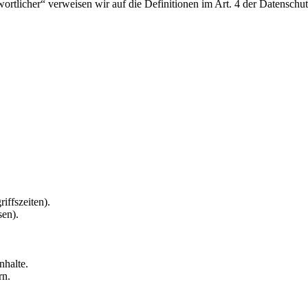
twortlicher“ verweisen wir auf die Definitionen im Art. 4 der Datens
iffszeiten).
sen).
nhalte.
rn.