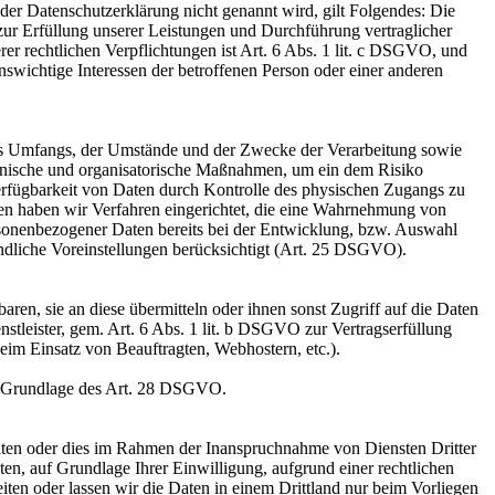
er Datenschutzerklärung nicht genannt wird, gilt Folgendes: Die
 zur Erfüllung unserer Leistungen und Durchführung vertraglicher
r rechtlichen Verpflichtungen ist Art. 6 Abs. 1 lit. c DSGVO, und
enswichtige Interessen der betroffenen Person oder einer anderen
es Umfangs, der Umstände und der Zwecke der Verarbeitung sowie
technische und organisatorische Maßnahmen, um ein dem Risiko
erfügbarkeit von Daten durch Kontrolle des physischen Zugangs zu
eren haben wir Verfahren eingerichtet, die eine Wahrnehmung von
sonenbezogener Daten bereits bei der Entwicklung, bzw. Auswahl
ndliche Voreinstellungen berücksichtigt (Art. 25 DSGVO).
en, sie an diese übermitteln oder ihnen sonst Zugriff auf die Daten
nstleister, gem. Art. 6 Abs. 1 lit. b DSGVO zur Vertragserfüllung
 beim Einsatz von Beauftragten, Webhostern, etc.).
auf Grundlage des Art. 28 DSGVO.
iten oder dies im Rahmen der Inanspruchnahme von Diensten Dritter
ten, auf Grundlage Ihrer Einwilligung, aufgrund einer rechtlichen
eiten oder lassen wir die Daten in einem Drittland nur beim Vorliegen