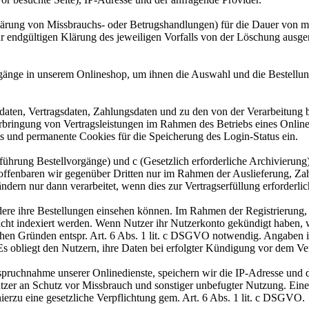
lärung von Missbrauchs- oder Betrugshandlungen) für die Dauer von m
ur endgültigen Klärung des jeweiligen Vorfalls von der Löschung aus
gänge in unserem Onlineshop, um ihnen die Auswahl und die Bestellu
aten, Vertragsdaten, Zahlungsdaten und zu den von der Verarbeitung 
Erbringung von Vertragsleistungen im Rahmen des Betriebs eines Onlin
s und permanente Cookies für die Speicherung des Login-Status ein.
rchführung Bestellvorgänge) und c (Gesetzlich erforderliche Archivier
 offenbaren wir gegenüber Dritten nur im Rahmen der Auslieferung, Za
dern nur dann verarbeitet, wenn dies zur Vertragserfüllung erforderli
ere ihre Bestellungen einsehen können. Im Rahmen der Registrierung, w
cht indexiert werden. Wenn Nutzer ihr Nutzerkonto gekündigt haben, 
lichen Gründen entspr. Art. 6 Abs. 1 lit. c DSGVO notwendig. Angaben
 Es obliegt den Nutzern, ihre Daten bei erfolgter Kündigung vor dem Ve
ruchnahme unserer Onlinedienste, speichern wir die IP-Adresse und d
utzer an Schutz vor Missbrauch und sonstiger unbefugter Nutzung. Eine 
 hierzu eine gesetzliche Verpflichtung gem. Art. 6 Abs. 1 lit. c DSGVO.