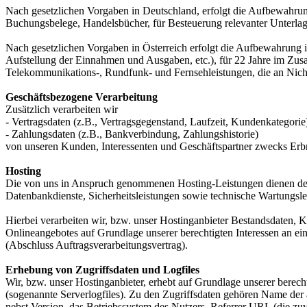
Nach gesetzlichen Vorgaben in Deutschland, erfolgt die Aufbewahru
Buchungsbelege, Handelsbücher, für Besteuerung relevanter Unterlag
Nach gesetzlichen Vorgaben in Österreich erfolgt die Aufbewahrung
Aufstellung der Einnahmen und Ausgaben, etc.), für 22 Jahre im Zu
Telekommunikations-, Rundfunk- und Fernsehleistungen, die an Nic
Geschäftsbezogene Verarbeitung
Zusätzlich verarbeiten wir
- Vertragsdaten (z.B., Vertragsgegenstand, Laufzeit, Kundenkategorie
- Zahlungsdaten (z.B., Bankverbindung, Zahlungshistorie)
von unseren Kunden, Interessenten und Geschäftspartner zwecks Erb
Hosting
Die von uns in Anspruch genommenen Hosting-Leistungen dienen der Z
Datenbankdienste, Sicherheitsleistungen sowie technische Wartungsle
Hierbei verarbeiten wir, bzw. unser Hostinganbieter Bestandsdaten,
Onlineangebotes auf Grundlage unserer berechtigten Interessen an e
(Abschluss Auftragsverarbeitungsvertrag).
Erhebung von Zugriffsdaten und Logfiles
Wir, bzw. unser Hostinganbieter, erhebt auf Grundlage unserer berecht
(sogenannte Serverlogfiles). Zu den Zugriffsdaten gehören Name de
nebst Version, das Betriebssystem des Nutzers, Referrer URL (die zuv