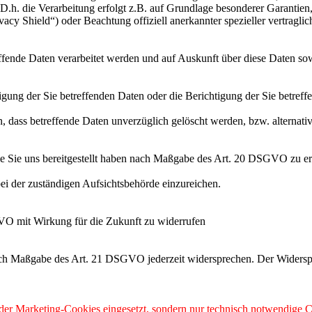
h. die Verarbeitung erfolgt z.B. auf Grundlage besonderer Garantien, 
cy Shield“) oder Beachtung offiziell anerkannter spezieller vertraglic
effende Daten verarbeitet werden und auf Auskunft über diese Daten so
ung der Sie betreffenden Daten oder die Berichtigung der Sie betreff
 dass betreffende Daten unverzüglich gelöscht werden, bzw. alterna
die Sie uns bereitgestellt haben nach Maßgabe des Art. 20 DSGVO zu er
i der zuständigen Aufsichtsbehörde einzureichen.
GVO mit Wirkung für die Zukunft zu widerrufen
nach Maßgabe des Art. 21 DSGVO jederzeit widersprechen. Der Widersp
 oder Marketing-Cookies eingesetzt, sondern nur technisch notwendige C