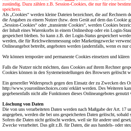
zuständig. Dazu zählen z.B. Session-Cookies, die nur für eine besti
speichern.
Als „Cookies“ werden kleine Dateien bezeichnet, die auf Rechnern d
die Angaben zu einem Nutzer (bzw. dem Gerät auf dem das Cookie ges
„Session-Cookies“ oder „transiente Cookies“, werden Cookies bezeich
der Inhalt eines Warenkorbs in einem Onlineshop oder ein Login-Sta
gespeichert bleiben. So kann z.B. der Login-Status gespeichert werd
werden, die für Reichweitenmessung oder Marketingzwecke verwendet
Onlineangebot betreibt, angeboten werden (andernfalls, wenn es nur 
Wir können temporäre und permanente Cookies einsetzen und klären 
Falls die Nutzer nicht möchten, dass Cookies auf ihrem Rechner gesp
Cookies können in den Systemeinstellungen des Browsers gelöscht w
Ein genereller Widerspruch gegen den Einsatz der zu Zwecken des Onl
http://www.youronlinechoices.com/ erklärt werden. Des Weiteren kann
gegebenenfalls nicht alle Funktionen dieses Onlineangebotes genutz
Löschung von Daten
Die von uns verarbeiteten Daten werden nach Maßgabe der Art. 17 u
angegeben, werden die bei uns gespeicherten Daten gelöscht, sobald
Sofern die Daten nicht gelöscht werden, weil sie für andere und geset
Zwecke verarbeitet. Das gilt z.B. für Daten, die aus handels- oder 