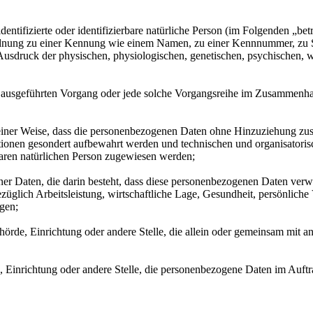
entifizierte oder identifizierbare natürliche Person (im Folgenden „betr
uordnung zu einer Kennung wie einem Namen, zu einer Kennnummer, zu 
druck der physischen, physiologischen, genetischen, psychischen, wirts
ren ausgeführten Vorgang oder jede solche Vorgangsreihe im Zusammenh
ner Weise, dass die personenbezogenen Daten ohne Hinzuziehung zusätz
tionen gesondert aufbewahrt werden und technischen und organisatoris
rbaren natürlichen Person zugewiesen werden;
ener Daten, die darin besteht, dass diese personenbezogenen Daten ver
glich Arbeitsleistung, wirtschaftliche Lage, Gesundheit, persönliche Vo
agen;
Behörde, Einrichtung oder andere Stelle, die allein oder gemeinsam mit
e, Einrichtung oder andere Stelle, die personenbezogene Daten im Auftr