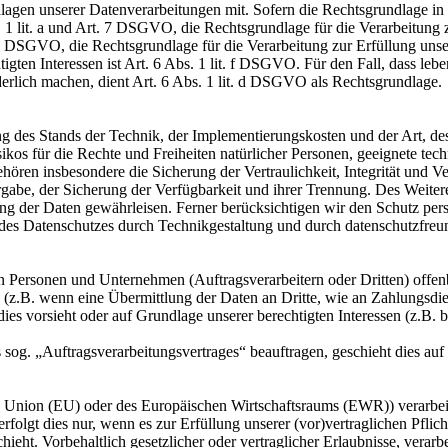
en unserer Datenverarbeitungen mit. Sofern die Rechtsgrundlage in d
. 1 lit. a und Art. 7 DSGVO, die Rechtsgrundlage für die Verarbeitung
DSGVO, die Rechtsgrundlage für die Verarbeitung zur Erfüllung unsere
gten Interessen ist Art. 6 Abs. 1 lit. f DSGVO. Für den Fall, dass leb
erlich machen, dient Art. 6 Abs. 1 lit. d DSGVO als Rechtsgrundlage.
 des Stands der Technik, der Implementierungskosten und der Art, d
isikos für die Rechte und Freiheiten natürlicher Personen, geeignete 
en insbesondere die Sicherung der Vertraulichkeit, Integrität und V
tergabe, der Sicherung der Verfügbarkeit und ihrer Trennung. Des Weit
g der Daten gewährleisen. Ferner berücksichtigen wir den Schutz per
des Datenschutzes durch Technikgestaltung und durch datenschutzfreu
ersonen und Unternehmen (Auftragsverarbeitern oder Dritten) offenbar
s (z.B. wenn eine Übermittlung der Daten an Dritte, wie an Zahlungsdie
g dies vorsieht oder auf Grundlage unserer berechtigten Interessen (z.B.
s sog. „Auftragsverarbeitungsvertrages“ beauftragen, geschieht dies 
en Union (EU) oder des Europäischen Wirtschaftsraums (EWR)) verarbe
folgt dies nur, wenn es zur Erfüllung unserer (vor)vertraglichen Pflich
hieht. Vorbehaltlich gesetzlicher oder vertraglicher Erlaubnisse, verarb