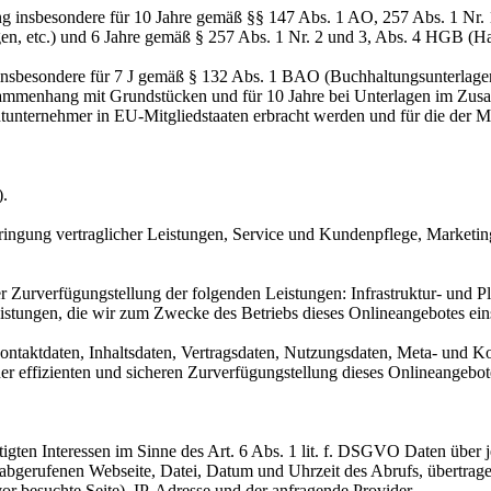
ng insbesondere für 10 Jahre gemäß §§ 147 Abs. 1 AO, 257 Abs. 1 Nr.
en, etc.) und 6 Jahre gemäß § 257 Abs. 1 Nr. 2 und 3, Abs. 4 HGB (Ha
 insbesondere für 7 J gemäß § 132 Abs. 1 BAO (Buchhaltungsunterlage
sammenhang mit Grundstücken und für 10 Jahre bei Unterlagen im Zusa
htunternehmer in EU-Mitgliedstaaten erbracht werden und für die d
).
ringung vertraglicher Leistungen, Service und Kundenpflege, Market
urverfügungstellung der folgenden Leistungen: Infrastruktur- und Pla
istungen, die wir zum Zwecke des Betriebs dieses Onlineangebotes ein
 Kontaktdaten, Inhaltsdaten, Vertragsdaten, Nutzungsdaten, Meta- und
iner effizienten und sicheren Zurverfügungstellung dieses Onlineangeb
igten Interessen im Sinne des Art. 6 Abs. 1 lit. f. DSGVO Daten über j
r abgerufenen Webseite, Datei, Datum und Uhrzeit des Abrufs, übertra
or besuchte Seite), IP-Adresse und der anfragende Provider.