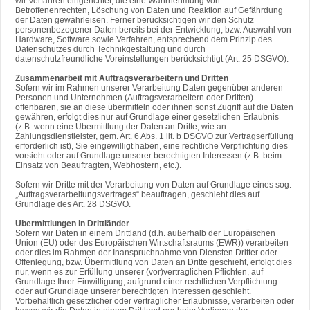
wir Verfahren eingerichtet, die eine Wahrnehmung von
Betroffenenrechten, Löschung von Daten und Reaktion auf Gefährdung
der Daten gewährleisen. Ferner berücksichtigen wir den Schutz
personenbezogener Daten bereits bei der Entwicklung, bzw. Auswahl von
Hardware, Software sowie Verfahren, entsprechend dem Prinzip des
Datenschutzes durch Technikgestaltung und durch
datenschutzfreundliche Voreinstellungen berücksichtigt (Art. 25 DSGVO).
Zusammenarbeit mit Auftragsverarbeitern und Dritten
Sofern wir im Rahmen unserer Verarbeitung Daten gegenüber anderen
Personen und Unternehmen (Auftragsverarbeitern oder Dritten)
offenbaren, sie an diese übermitteln oder ihnen sonst Zugriff auf die Daten
gewähren, erfolgt dies nur auf Grundlage einer gesetzlichen Erlaubnis
(z.B. wenn eine Übermittlung der Daten an Dritte, wie an
Zahlungsdienstleister, gem. Art. 6 Abs. 1 lit. b DSGVO zur Vertragserfüllung
erforderlich ist), Sie eingewilligt haben, eine rechtliche Verpflichtung dies
vorsieht oder auf Grundlage unserer berechtigten Interessen (z.B. beim
Einsatz von Beauftragten, Webhostern, etc.).
Sofern wir Dritte mit der Verarbeitung von Daten auf Grundlage eines sog.
„Auftragsverarbeitungsvertrages“ beauftragen, geschieht dies auf
Grundlage des Art. 28 DSGVO.
Übermittlungen in Drittländer
Sofern wir Daten in einem Drittland (d.h. außerhalb der Europäischen
Union (EU) oder des Europäischen Wirtschaftsraums (EWR)) verarbeiten
oder dies im Rahmen der Inanspruchnahme von Diensten Dritter oder
Offenlegung, bzw. Übermittlung von Daten an Dritte geschieht, erfolgt dies
nur, wenn es zur Erfüllung unserer (vor)vertraglichen Pflichten, auf
Grundlage Ihrer Einwilligung, aufgrund einer rechtlichen Verpflichtung
oder auf Grundlage unserer berechtigten Interessen geschieht.
Vorbehaltlich gesetzlicher oder vertraglicher Erlaubnisse, verarbeiten oder