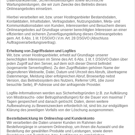
Datenbankdienste, Sicherheitsleistungen sowie technische
Wartungsleistungen, die wir zum Zwecke des Betriebs dieses
Onlineangebotes einsetzen.
Hierbei verarbeiten wir, bzw. unser Hostinganbieter Bestandsdaten,
Kontaktdaten, Inhaltsdaten, Vertragsdaten, Nutzungsdaten, Meta- und
Kommunikationsdaten von Kunden, Interessenten und Besuchern dieses
Onlineangebotes auf Grundlage unserer berechtigten Interessen an einer
effizienten und sicheren Zurverfügungstellung dieses Onlineangebotes
gem. Art. 6 Abs. 1 lit. f DSGVO i.V.m. Art. 28 DSGVO (Abschluss
Auftragsverarbeitungsvertrag).
Erhebung von Zugriffsdaten und Logfiles
Wir, bzw. unser Hostinganbieter, erhebt auf Grundlage unserer
berechtigten Interessen im Sinne des Art. 6 Abs. 1 lit. f. DSGVO Daten über
jeden Zugriff auf den Server, auf dem sich dieser Dienst befindet
(sogenannte Serverlogfiles). Zu den Zugriffsdaten gehören Name der
abgerufenen Webseite, Datei, Datum und Uhrzeit des Abrufs, übertragene
Datenmenge, Meldung über erfolgreichen Abruf, Browsertyp nebst
Version, das Betriebssystem des Nutzers, Referrer URL (die zuvor
besuchte Seite), IP-Adresse und der anfragende Provider.
Logfile-Informationen werden aus Sicherheitsgründen (z.B. zur Aufklärung
von Missbrauchs- oder Betrugshandlungen) für die Dauer von maximal 7
Tagen gespeichert und danach gelöscht. Daten, deren weitere
Aufbewahrung zu Beweiszwecken erforderlich ist, sind bis zur endgültigen
Klärung des jeweiligen Vorfalls von der Löschung ausgenommen.
Bestellabwicklung im Onlineshop und Kundenkonto
Wir verarbeiten die Daten unserer Kunden im Rahmen der
Bestellvorgänge in unserem Onlineshop, um ihnen die Auswahl und die
Bestellung der gewählten Produkte und Leistungen, sowie deren