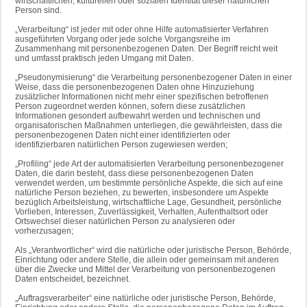
wirtschaftlichen, kulturellen oder sozialen Identität dieser natürlichen
Person sind.
„Verarbeitung“ ist jeder mit oder ohne Hilfe automatisierter Verfahren
ausgeführten Vorgang oder jede solche Vorgangsreihe im
Zusammenhang mit personenbezogenen Daten. Der Begriff reicht weit
und umfasst praktisch jeden Umgang mit Daten.
„Pseudonymisierung“ die Verarbeitung personenbezogener Daten in einer
Weise, dass die personenbezogenen Daten ohne Hinzuziehung
zusätzlicher Informationen nicht mehr einer spezifischen betroffenen
Person zugeordnet werden können, sofern diese zusätzlichen
Informationen gesondert aufbewahrt werden und technischen und
organisatorischen Maßnahmen unterliegen, die gewährleisten, dass die
personenbezogenen Daten nicht einer identifizierten oder
identifizierbaren natürlichen Person zugewiesen werden;
„Profiling“ jede Art der automatisierten Verarbeitung personenbezogener
Daten, die darin besteht, dass diese personenbezogenen Daten
verwendet werden, um bestimmte persönliche Aspekte, die sich auf eine
natürliche Person beziehen, zu bewerten, insbesondere um Aspekte
bezüglich Arbeitsleistung, wirtschaftliche Lage, Gesundheit, persönliche
Vorlieben, Interessen, Zuverlässigkeit, Verhalten, Aufenthaltsort oder
Ortswechsel dieser natürlichen Person zu analysieren oder
vorherzusagen;
Als „Verantwortlicher“ wird die natürliche oder juristische Person, Behörde,
Einrichtung oder andere Stelle, die allein oder gemeinsam mit anderen
über die Zwecke und Mittel der Verarbeitung von personenbezogenen
Daten entscheidet, bezeichnet.
„Auftragsverarbeiter“ eine natürliche oder juristische Person, Behörde,