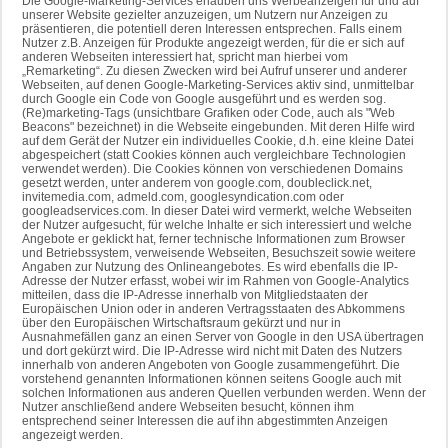
Die Google-Marketing-Services erlauben uns Werbeanzeigen für und auf
unserer Website gezielter anzuzeigen, um Nutzern nur Anzeigen zu
präsentieren, die potentiell deren Interessen entsprechen. Falls einem
Nutzer z.B. Anzeigen für Produkte angezeigt werden, für die er sich auf
anderen Webseiten interessiert hat, spricht man hierbei vom
„Remarketing“. Zu diesen Zwecken wird bei Aufruf unserer und anderer
Webseiten, auf denen Google-Marketing-Services aktiv sind, unmittelbar
durch Google ein Code von Google ausgeführt und es werden sog.
(Re)marketing-Tags (unsichtbare Grafiken oder Code, auch als "Web
Beacons" bezeichnet) in die Webseite eingebunden. Mit deren Hilfe wird
auf dem Gerät der Nutzer ein individuelles Cookie, d.h. eine kleine Datei
abgespeichert (statt Cookies können auch vergleichbare Technologien
verwendet werden). Die Cookies können von verschiedenen Domains
gesetzt werden, unter anderem von google.com, doubleclick.net,
invitemedia.com, admeld.com, googlesyndication.com oder
googleadservices.com. In dieser Datei wird vermerkt, welche Webseiten
der Nutzer aufgesucht, für welche Inhalte er sich interessiert und welche
Angebote er geklickt hat, ferner technische Informationen zum Browser
und Betriebssystem, verweisende Webseiten, Besuchszeit sowie weitere
Angaben zur Nutzung des Onlineangebotes. Es wird ebenfalls die IP-
Adresse der Nutzer erfasst, wobei wir im Rahmen von Google-Analytics
mitteilen, dass die IP-Adresse innerhalb von Mitgliedstaaten der
Europäischen Union oder in anderen Vertragsstaaten des Abkommens
über den Europäischen Wirtschaftsraum gekürzt und nur in
Ausnahmefällen ganz an einen Server von Google in den USA übertragen
und dort gekürzt wird. Die IP-Adresse wird nicht mit Daten des Nutzers
innerhalb von anderen Angeboten von Google zusammengeführt. Die
vorstehend genannten Informationen können seitens Google auch mit
solchen Informationen aus anderen Quellen verbunden werden. Wenn der
Nutzer anschließend andere Webseiten besucht, können ihm
entsprechend seiner Interessen die auf ihn abgestimmten Anzeigen
angezeigt werden.