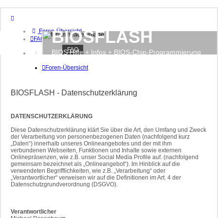
BIOSFLASH
Foren-Übersicht
FAQ
FAQ
BIOS Hilfe + Infos + BIOS-Chip-Programmierung
Anmelden
Registrieren
Foren-Übersicht
BIOSFLASH - Datenschutzerklärung
DATENSCHUTZERKLÄRUNG
Diese Datenschutzerklärung klärt Sie über die Art, den Umfang und Zweck
der Verarbeitung von personenbezogenen Daten (nachfolgend kurz
„Daten“) innerhalb unseres Onlineangebotes und der mit ihm
verbundenen Webseiten, Funktionen und Inhalte sowie externen
Onlinepräsenzen, wie z.B. unser Social Media Profile auf. (nachfolgend
gemeinsam bezeichnet als „Onlineangebot“). Im Hinblick auf die
verwendeten Begrifflichkeiten, wie z.B. „Verarbeitung“ oder
„Verantwortlicher“ verweisen wir auf die Definitionen im Art. 4 der
Datenschutzgrundverordnung (DSGVO).
Verantwortlicher