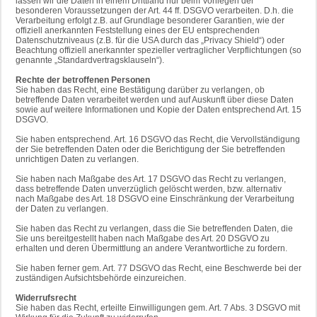
lassen wir die Daten in einem Drittland nur beim Vorliegen der
besonderen Voraussetzungen der Art. 44 ff. DSGVO verarbeiten. D.h. die
Verarbeitung erfolgt z.B. auf Grundlage besonderer Garantien, wie der
offiziell anerkannten Feststellung eines der EU entsprechenden
Datenschutzniveaus (z.B. für die USA durch das „Privacy Shield“) oder
Beachtung offiziell anerkannter spezieller vertraglicher Verpflichtungen (so
genannte „Standardvertragsklauseln“).
Rechte der betroffenen Personen
Sie haben das Recht, eine Bestätigung darüber zu verlangen, ob
betreffende Daten verarbeitet werden und auf Auskunft über diese Daten
sowie auf weitere Informationen und Kopie der Daten entsprechend Art. 15
DSGVO.
Sie haben entsprechend. Art. 16 DSGVO das Recht, die Vervollständigung
der Sie betreffenden Daten oder die Berichtigung der Sie betreffenden
unrichtigen Daten zu verlangen.
Sie haben nach Maßgabe des Art. 17 DSGVO das Recht zu verlangen,
dass betreffende Daten unverzüglich gelöscht werden, bzw. alternativ
nach Maßgabe des Art. 18 DSGVO eine Einschränkung der Verarbeitung
der Daten zu verlangen.
Sie haben das Recht zu verlangen, dass die Sie betreffenden Daten, die
Sie uns bereitgestellt haben nach Maßgabe des Art. 20 DSGVO zu
erhalten und deren Übermittlung an andere Verantwortliche zu fordern.
Sie haben ferner gem. Art. 77 DSGVO das Recht, eine Beschwerde bei der
zuständigen Aufsichtsbehörde einzureichen.
Widerrufsrecht
Sie haben das Recht, erteilte Einwilligungen gem. Art. 7 Abs. 3 DSGVO mit