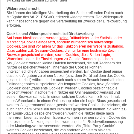
Wirkung für die Zukunft zu widerrufen
Widerspruchsrecht
Sie können der künftigen Verarbeitung der Sie betreffenden Daten nach
Maßgabe des Art. 21 DSGVO jederzeit widersprechen. Der Widerspruch
kann insbesondere gegen die Verarbeitung für Zwecke der Direktwerbung
erfolgen.
Cookies und Widerspruchsrecht bei Direktwerbung
Auf forum.biosflash.com werden
keine
Drittanbieter- oder Statistik- oder
Marketing-Cookies eingesetzt, sondern nur technisch notwendige
Cookies. Sie sind vor allem für das Funktionieren der Website zuständig.
Dazu zählen z.B. Session-Cookies, die nur für eine bestimmte Zeit im
Browser gespeichert werden, sowie Cookies, die z.B. den Login,
Warenkorb, oder die Einstellungen zu Cookie-Bannern speichern.
Als „Cookies“ werden kleine Dateien bezeichnet, die auf Rechnern der
Nutzer gespeichert werden. Innerhalb der Cookies können
unterschiedliche Angaben gespeichert werden. Ein Cookie dient primär
dazu, die Angaben zu einem Nutzer (bzw. dem Gerät auf dem das Cookie
gespeichert ist) während oder auch nach seinem Besuch innerhalb eines
Onlineangebotes zu speichern. Als temporäre Cookies, bzw. „Session-
Cookies“ oder „transiente Cookies“, werden Cookies bezeichnet, die
gelöscht werden, nachdem ein Nutzer ein Onlineangebot verlässt und
seinen Browser schließt. In einem solchen Cookie kann z.B. der Inhalt
eines Warenkorbs in einem Onlineshop oder ein Login-Staus gespeichert
werden. Als „permanent“ oder „persistent“ werden Cookies bezeichnet, die
auch nach dem Schließen des Browsers gespeichert bleiben. So kann z.B.
der Login-Status gespeichert werden, wenn die Nutzer diese nach
mehreren Tagen aufsuchen. Ebenso können in einem solchen Cookie die
Interessen der Nutzer gespeichert werden, die für Reichweitenmessung
oder Marketingzwecke verwendet werden. Als „Third-Party-Cookie“
werden Cookies bezeichnet, die von anderen Anbietern als dem