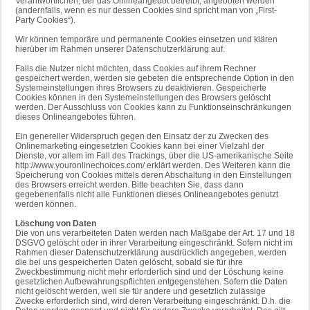
Verantwortlichen, der das Onlineangebot betreibt, angeboten werden
(andernfalls, wenn es nur dessen Cookies sind spricht man von „First-
Party Cookies“).
Wir können temporäre und permanente Cookies einsetzen und klären
hierüber im Rahmen unserer Datenschutzerklärung auf.
Falls die Nutzer nicht möchten, dass Cookies auf ihrem Rechner
gespeichert werden, werden sie gebeten die entsprechende Option in den
Systemeinstellungen ihres Browsers zu deaktivieren. Gespeicherte
Cookies können in den Systemeinstellungen des Browsers gelöscht
werden. Der Ausschluss von Cookies kann zu Funktionseinschränkungen
dieses Onlineangebotes führen.
Ein genereller Widerspruch gegen den Einsatz der zu Zwecken des
Onlinemarketing eingesetzten Cookies kann bei einer Vielzahl der
Dienste, vor allem im Fall des Trackings, über die US-amerikanische Seite
http://www.youronlinechoices.com/ erklärt werden. Des Weiteren kann die
Speicherung von Cookies mittels deren Abschaltung in den Einstellungen
des Browsers erreicht werden. Bitte beachten Sie, dass dann
gegebenenfalls nicht alle Funktionen dieses Onlineangebotes genutzt
werden können.
Löschung von Daten
Die von uns verarbeiteten Daten werden nach Maßgabe der Art. 17 und 18
DSGVO gelöscht oder in ihrer Verarbeitung eingeschränkt. Sofern nicht im
Rahmen dieser Datenschutzerklärung ausdrücklich angegeben, werden
die bei uns gespeicherten Daten gelöscht, sobald sie für ihre
Zweckbestimmung nicht mehr erforderlich sind und der Löschung keine
gesetzlichen Aufbewahrungspflichten entgegenstehen. Sofern die Daten
nicht gelöscht werden, weil sie für andere und gesetzlich zulässige
Zwecke erforderlich sind, wird deren Verarbeitung eingeschränkt. D.h. die