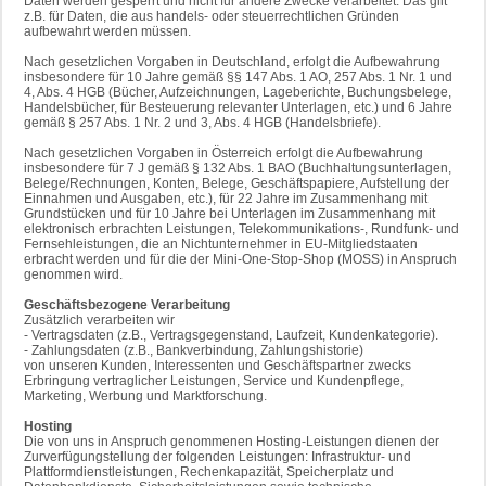
Daten werden gesperrt und nicht für andere Zwecke verarbeitet. Das gilt
z.B. für Daten, die aus handels- oder steuerrechtlichen Gründen
aufbewahrt werden müssen.
Nach gesetzlichen Vorgaben in Deutschland, erfolgt die Aufbewahrung
insbesondere für 10 Jahre gemäß §§ 147 Abs. 1 AO, 257 Abs. 1 Nr. 1 und
4, Abs. 4 HGB (Bücher, Aufzeichnungen, Lageberichte, Buchungsbelege,
Handelsbücher, für Besteuerung relevanter Unterlagen, etc.) und 6 Jahre
gemäß § 257 Abs. 1 Nr. 2 und 3, Abs. 4 HGB (Handelsbriefe).
Nach gesetzlichen Vorgaben in Österreich erfolgt die Aufbewahrung
insbesondere für 7 J gemäß § 132 Abs. 1 BAO (Buchhaltungsunterlagen,
Belege/Rechnungen, Konten, Belege, Geschäftspapiere, Aufstellung der
Einnahmen und Ausgaben, etc.), für 22 Jahre im Zusammenhang mit
Grundstücken und für 10 Jahre bei Unterlagen im Zusammenhang mit
elektronisch erbrachten Leistungen, Telekommunikations-, Rundfunk- und
Fernsehleistungen, die an Nichtunternehmer in EU-Mitgliedstaaten
erbracht werden und für die der Mini-One-Stop-Shop (MOSS) in Anspruch
genommen wird.
Geschäftsbezogene Verarbeitung
Zusätzlich verarbeiten wir
- Vertragsdaten (z.B., Vertragsgegenstand, Laufzeit, Kundenkategorie).
- Zahlungsdaten (z.B., Bankverbindung, Zahlungshistorie)
von unseren Kunden, Interessenten und Geschäftspartner zwecks
Erbringung vertraglicher Leistungen, Service und Kundenpflege,
Marketing, Werbung und Marktforschung.
Hosting
Die von uns in Anspruch genommenen Hosting-Leistungen dienen der
Zurverfügungstellung der folgenden Leistungen: Infrastruktur- und
Plattformdienstleistungen, Rechenkapazität, Speicherplatz und