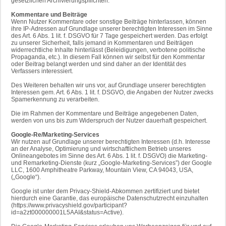
gesetzlichen Archivierungspflichten.
Kommentare und Beiträge
Wenn Nutzer Kommentare oder sonstige Beiträge hinterlassen, können
ihre IP-Adressen auf Grundlage unserer berechtigten Interessen im Sinne
des Art. 6 Abs. 1 lit. f. DSGVO für 7 Tage gespeichert werden. Das erfolgt
zu unserer Sicherheit, falls jemand in Kommentaren und Beiträgen
widerrechtliche Inhalte hinterlässt (Beleidigungen, verbotene politische
Propaganda, etc.). In diesem Fall können wir selbst für den Kommentar
oder Beitrag belangt werden und sind daher an der Identität des
Verfassers interessiert.
Des Weiteren behalten wir uns vor, auf Grundlage unserer berechtigten
Interessen gem. Art. 6 Abs. 1 lit. f. DSGVO, die Angaben der Nutzer zwecks
Spamerkennung zu verarbeiten.
Die im Rahmen der Kommentare und Beiträge angegebenen Daten,
werden von uns bis zum Widerspruch der Nutzer dauerhaft gespeichert.
Google-Re/Marketing-Services
Wir nutzen auf Grundlage unserer berechtigten Interessen (d.h. Interesse
an der Analyse, Optimierung und wirtschaftlichem Betrieb unseres
Onlineangebotes im Sinne des Art. 6 Abs. 1 lit. f. DSGVO) die Marketing-
und Remarketing-Dienste (kurz „Google-Marketing-Services”) der Google
LLC, 1600 Amphitheatre Parkway, Mountain View, CA 94043, USA,
(„Google“).
Google ist unter dem Privacy-Shield-Abkommen zertifiziert und bietet
hierdurch eine Garantie, das europäische Datenschutzrecht einzuhalten
(https://www.privacyshield.gov/participant?
id=a2zt000000001L5AAI&status=Active).