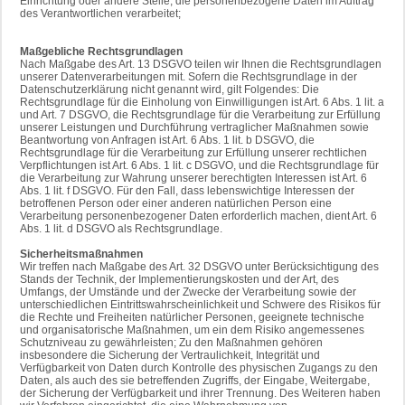
Einrichtung oder andere Stelle, die personenbezogene Daten im Auftrag
des Verantwortlichen verarbeitet;
Maßgebliche Rechtsgrundlagen
Nach Maßgabe des Art. 13 DSGVO teilen wir Ihnen die Rechtsgrundlagen
unserer Datenverarbeitungen mit. Sofern die Rechtsgrundlage in der
Datenschutzerklärung nicht genannt wird, gilt Folgendes: Die
Rechtsgrundlage für die Einholung von Einwilligungen ist Art. 6 Abs. 1 lit. a
und Art. 7 DSGVO, die Rechtsgrundlage für die Verarbeitung zur Erfüllung
unserer Leistungen und Durchführung vertraglicher Maßnahmen sowie
Beantwortung von Anfragen ist Art. 6 Abs. 1 lit. b DSGVO, die
Rechtsgrundlage für die Verarbeitung zur Erfüllung unserer rechtlichen
Verpflichtungen ist Art. 6 Abs. 1 lit. c DSGVO, und die Rechtsgrundlage für
die Verarbeitung zur Wahrung unserer berechtigten Interessen ist Art. 6
Abs. 1 lit. f DSGVO. Für den Fall, dass lebenswichtige Interessen der
betroffenen Person oder einer anderen natürlichen Person eine
Verarbeitung personenbezogener Daten erforderlich machen, dient Art. 6
Abs. 1 lit. d DSGVO als Rechtsgrundlage.
Sicherheitsmaßnahmen
Wir treffen nach Maßgabe des Art. 32 DSGVO unter Berücksichtigung des
Stands der Technik, der Implementierungskosten und der Art, des
Umfangs, der Umstände und der Zwecke der Verarbeitung sowie der
unterschiedlichen Eintrittswahrscheinlichkeit und Schwere des Risikos für
die Rechte und Freiheiten natürlicher Personen, geeignete technische
und organisatorische Maßnahmen, um ein dem Risiko angemessenes
Schutzniveau zu gewährleisten; Zu den Maßnahmen gehören
insbesondere die Sicherung der Vertraulichkeit, Integrität und
Verfügbarkeit von Daten durch Kontrolle des physischen Zugangs zu den
Daten, als auch des sie betreffenden Zugriffs, der Eingabe, Weitergabe,
der Sicherung der Verfügbarkeit und ihrer Trennung. Des Weiteren haben