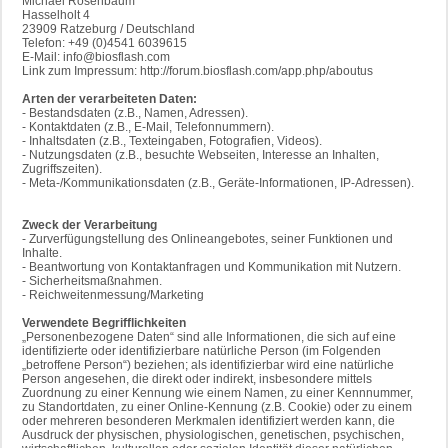
Michael Rosenbaum
Hasselholt 4
23909 Ratzeburg / Deutschland
Telefon: +49 (0)4541 6039615
E-Mail: info@biosflash.com
Link zum Impressum: http://forum.biosflash.com/app.php/aboutus
Arten der verarbeiteten Daten:
- Bestandsdaten (z.B., Namen, Adressen).
- Kontaktdaten (z.B., E-Mail, Telefonnummern).
- Inhaltsdaten (z.B., Texteingaben, Fotografien, Videos).
- Nutzungsdaten (z.B., besuchte Webseiten, Interesse an Inhalten,
Zugriffszeiten).
- Meta-/Kommunikationsdaten (z.B., Geräte-Informationen, IP-Adressen).
Zweck der Verarbeitung
- Zurverfügungstellung des Onlineangebotes, seiner Funktionen und
Inhalte.
- Beantwortung von Kontaktanfragen und Kommunikation mit Nutzern.
- Sicherheitsmaßnahmen.
- Reichweitenmessung/Marketing
Verwendete Begrifflichkeiten
„Personenbezogene Daten“ sind alle Informationen, die sich auf eine
identifizierte oder identifizierbare natürliche Person (im Folgenden
„betroffene Person“) beziehen; als identifizierbar wird eine natürliche
Person angesehen, die direkt oder indirekt, insbesondere mittels
Zuordnung zu einer Kennung wie einem Namen, zu einer Kennnummer,
zu Standortdaten, zu einer Online-Kennung (z.B. Cookie) oder zu einem
oder mehreren besonderen Merkmalen identifiziert werden kann, die
Ausdruck der physischen, physiologischen, genetischen, psychischen,