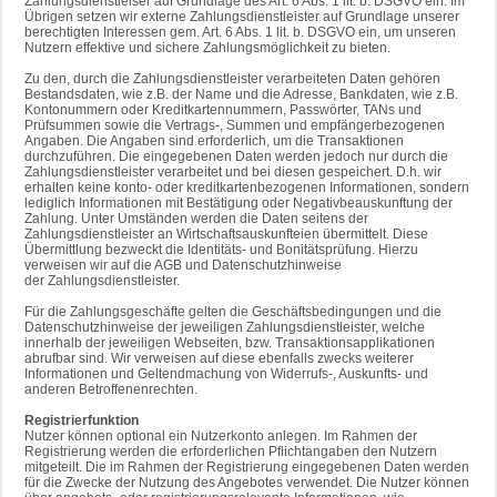
Zahlungsdienstleiser auf Grundlage des Art. 6 Abs. 1 lit. b. DSGVO ein. Im
Übrigen setzen wir externe Zahlungsdienstleister auf Grundlage unserer
berechtigten Interessen gem. Art. 6 Abs. 1 lit. b. DSGVO ein, um unseren
Nutzern effektive und sichere Zahlungsmöglichkeit zu bieten.
Zu den, durch die Zahlungsdienstleister verarbeiteten Daten gehören
Bestandsdaten, wie z.B. der Name und die Adresse, Bankdaten, wie z.B.
Kontonummern oder Kreditkartennummern, Passwörter, TANs und
Prüfsummen sowie die Vertrags-, Summen und empfängerbezogenen
Angaben. Die Angaben sind erforderlich, um die Transaktionen
durchzuführen. Die eingegebenen Daten werden jedoch nur durch die
Zahlungsdienstleister verarbeitet und bei diesen gespeichert. D.h. wir
erhalten keine konto- oder kreditkartenbezogenen Informationen, sondern
lediglich Informationen mit Bestätigung oder Negativbeauskunftung der
Zahlung. Unter Umständen werden die Daten seitens der
Zahlungsdienstleister an Wirtschaftsauskunfteien übermittelt. Diese
Übermittlung bezweckt die Identitäts- und Bonitätsprüfung. Hierzu
verweisen wir auf die AGB und Datenschutzhinweise
der Zahlungsdienstleister.
Für die Zahlungsgeschäfte gelten die Geschäftsbedingungen und die
Datenschutzhinweise der jeweiligen Zahlungsdienstleister, welche
innerhalb der jeweiligen Webseiten, bzw. Transaktionsapplikationen
abrufbar sind. Wir verweisen auf diese ebenfalls zwecks weiterer
Informationen und Geltendmachung von Widerrufs-, Auskunfts- und
anderen Betroffenenrechten.
Registrierfunktion
Nutzer können optional ein Nutzerkonto anlegen. Im Rahmen der
Registrierung werden die erforderlichen Pflichtangaben den Nutzern
mitgeteilt. Die im Rahmen der Registrierung eingegebenen Daten werden
für die Zwecke der Nutzung des Angebotes verwendet. Die Nutzer können