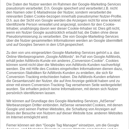
Die Daten der Nutzer werden im Rahmen der Google-Marketing-Services
pseudonym verarbeitet. D.h. Google speichert und verarbeitet z.B. nicht
den Namen oder E-Mailadresse der Nutzer, sondern verarbeitet die
relevanten Daten Cookie-bezogen innerhalb pseudonymer Nutzer-Profile.
D.h. aus der Sicht von Google werden die Anzeigen nicht für eine konkret
identifizierte Person verwaltet und angezeigt, sondern für den Cookie-
Inhaber, unabhängig davon wer dieser Cookie-Inhaber ist. Dies gilt nicht,
wenn ein Nutzer Google ausdrücklich erlaubt hat, die Daten ohne diese
Pseudonymisierung zu verarbeiten. Die von Google-Marketing-Services
über die Nutzer gesammelten Informationen werden an Google übermittelt
und auf Googles Servern in den USA gespeichert.
Zu den von uns eingesetzten Google-Marketing-Services gehört u.a. das
Online-Werbeprogramm „Google AdWords“. Im Fall von Google AdWords,
erhält jeder AdWords-Kunde ein anderes „Conversion-Cookie“. Cookies
können somit nicht über die Websites von AdWords-Kunden nachverfolgt
werden. Die mit Hilfe des Cookies eingeholten Informationen dienen dazu,
Conversion-Statistiken für AdWords-Kunden zu erstellen, die sich für
Conversion-Tracking entschieden haben. Die AdWords-Kunden erfahren
die Gesamtanzahl der Nutzer, die auf ihre Anzeige geklickt haben und zu
einer mit einem Conversion-Tracking-Tag versehenen Seite weitergeleitet
wurden. Sie erhalten jedoch keine Informationen, mit denen sich Nutzer
persönlich identifizieren lassen.
Wir können auf Grundlage des Google-Marketing-Services „AdSense“
Werbeanzeigen Dritter einbinden. AdSense verwendet Cookies, mit denen
Google und seinen Partner-Websites, die Schaltung von Anzeigen auf
Basis der Besuche von Nutzern auf dieser Website bzw. anderen Websites
im Internet ermöglicht wird.
Ferner können wir den "Google Tag Manager" einsetzen, um die Google