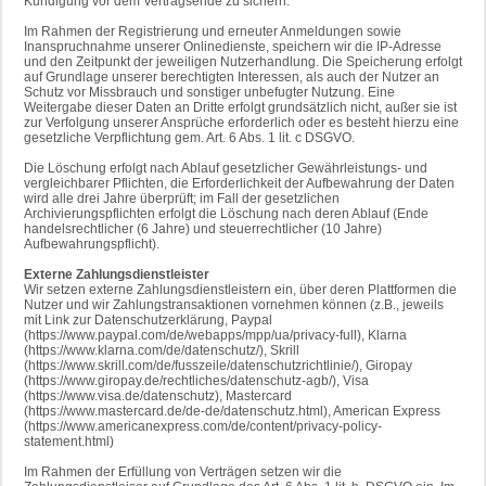
Kündigung vor dem Vertragsende zu sichern.
Im Rahmen der Registrierung und erneuter Anmeldungen sowie
Inanspruchnahme unserer Onlinedienste, speichern wir die IP-Adresse
und den Zeitpunkt der jeweiligen Nutzerhandlung. Die Speicherung erfolgt
auf Grundlage unserer berechtigten Interessen, als auch der Nutzer an
Schutz vor Missbrauch und sonstiger unbefugter Nutzung. Eine
Weitergabe dieser Daten an Dritte erfolgt grundsätzlich nicht, außer sie ist
zur Verfolgung unserer Ansprüche erforderlich oder es besteht hierzu eine
gesetzliche Verpflichtung gem. Art. 6 Abs. 1 lit. c DSGVO.
Die Löschung erfolgt nach Ablauf gesetzlicher Gewährleistungs- und
vergleichbarer Pflichten, die Erforderlichkeit der Aufbewahrung der Daten
wird alle drei Jahre überprüft; im Fall der gesetzlichen
Archivierungspflichten erfolgt die Löschung nach deren Ablauf (Ende
handelsrechtlicher (6 Jahre) und steuerrechtlicher (10 Jahre)
Aufbewahrungspflicht).
Externe Zahlungsdienstleister
Wir setzen externe Zahlungsdienstleistern ein, über deren Plattformen die
Nutzer und wir Zahlungstransaktionen vornehmen können (z.B., jeweils
mit Link zur Datenschutzerklärung, Paypal
(https://www.paypal.com/de/webapps/mpp/ua/privacy-full), Klarna
(https://www.klarna.com/de/datenschutz/), Skrill
(https://www.skrill.com/de/fusszeile/datenschutzrichtlinie/), Giropay
(https://www.giropay.de/rechtliches/datenschutz-agb/), Visa
(https://www.visa.de/datenschutz), Mastercard
(https://www.mastercard.de/de-de/datenschutz.html), American Express
(https://www.americanexpress.com/de/content/privacy-policy-
statement.html)
Im Rahmen der Erfüllung von Verträgen setzen wir die