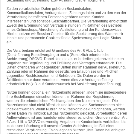
Bezahlung und Zustellung, bzw. Ausführung zu ermöglichen.
Zu den verarbeiteten Daten gehören Bestandsdaten,
Kommunikationsdaten, Vertragsdaten, Zahlungsdaten und zu den von der
Verarbeitung betroffenen Personen gehören unsere Kunden,
Interessenten und sonstige Geschäftspartner. Die Verarbeitung erfolgt zum
Zweck der Erbringung von Vertragsleistungen im Rahmen des Betriebs
eines Onlineshops, Abrechnung, Auslieferung und der Kundenservices.
Hierbei setzen wir Session Cookies für die Speicherung des Warenkorb-
Inhalts und permanente Cookies für die Speicherung des Login-Status
ein.
Die Verarbeitung erfolgt auf Grundlage des Art. 6 Abs. 1 lit. b
(Durchführung Bestellvorgänge) und c (Gesetzlich erforderliche
Archivierung) DSGVO. Dabei sind die als erforderlich gekennzeichneten
Angaben zur Begründung und Erfüllung des Vertrages erforderlich. Die
Daten offenbaren wir gegenüber Dritten nur im Rahmen der Auslieferung,
Zahlung oder im Rahmen der gesetzlichen Erlaubnisse und Pflichten
gegenüber Rechtsberatern und Behörden. Die Daten werden in
Drittländern nur dann verarbeitet, wenn dies zur Vertragserfüllung
erforderlich ist (z.B. auf Kundenwunsch bei Auslieferung oder Zahlung).
Nutzer können optional ein Nutzerkonto anlegen, indem sie insbesondere
ihre Bestellungen einsehen können. Im Rahmen der Registrierung,
werden die erforderlichen Pflichtangaben den Nutzern mitgeteilt. Die
Nutzerkonten sind nicht öffentlich und können von Suchmaschinen nicht
indexiert werden. Wenn Nutzer ihr Nutzerkonto gekündigt haben, werden
deren Daten im Hinblick auf das Nutzerkonto gelöscht, vorbehaltlich deren
Aufbewahrung ist aus handels- oder steuerrechtlichen Gründen entspr. Art.
6 Abs. 1 lit. c DSGVO notwendig. Angaben im Kundenkonto verbleiben bis
zu dessen Löschung mit anschließender Archivierung im Fall einer
rechtlichen Verpflichtung. Es obliegt den Nutzern, ihre Daten bei erfolgter