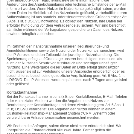
über angebots- oder registrierungsrelevante Informationen, wie
Änderungen des Angebotsumfangs oder technische Umstände per E-Mail
informiert werden. Wenn Nutzer ihr Nutzerkonto gekündigt haben, werden
deren Daten im Hinblick auf das Nutzerkonto gelöscht, vorbehaltlich deren
Aufbewahrung ist aus handels- oder steuerrechtlichen Gründen entspr. Art.
6 Abs. 1 lit. c DSGVO notwendig. Es obliegt den Nutzern, ihre Daten bei
erfolgter Kündigung vor dem Vertragsende zu sichern. Wir sind berechtigt,
sämtliche während der Vertragsdauer gespeicherten Daten des Nutzers
unwiederbringlich zu löschen.
Im Rahmen der Inanspruchnahme unserer Registrierungs- und
Anmeldefunktionen sowie der Nutzung der Nutzerkontos, speichern wird
die IP-Adresse und den Zeitpunkt der jeweiligen Nutzerhandlung. Die
Speicherung erfolgt auf Grundlage unserer berechtigten Interessen, als
auch der Nutzer an Schutz vor Missbrauch und sonstiger unbefugter
Nutzung. Eine Weitergabe dieser Daten an Dritte erfolgt grundsätzlich
nicht, außer sie ist zur Verfolgung unserer Ansprüche erforderlich oder es
besteht hierzu besteht eine gesetzliche Verpflichtung gem. Art. 6 Abs. 1 lit.
c DSGVO. Die IP-Adressen werden spätestens nach 7 Tagen anonymisiert
oder gelöscht.
Kontaktaufnahme
Bei der Kontaktaufnahme mit uns (z.B. per Kontaktformular, E-Mail, Telefon
oder via sozialer Medien) werden die Angaben des Nutzers zur
Bearbeitung der Kontaktanfrage und deren Abwicklung gem. Art. 6 Abs. 1
lit. b) DSGVO verarbeitet. Die Angaben der Nutzer können in einem
Customer-Relationship-Management System ("CRM System") oder
vergleichbarer Anfragenorganisation gespeichert werden.
Wir löschen die Anfragen, sofern diese nicht mehr erforderlich sind. Wir
überprüfen die Erforderlichkeit alle zwei Jahre; Ferner gelten die