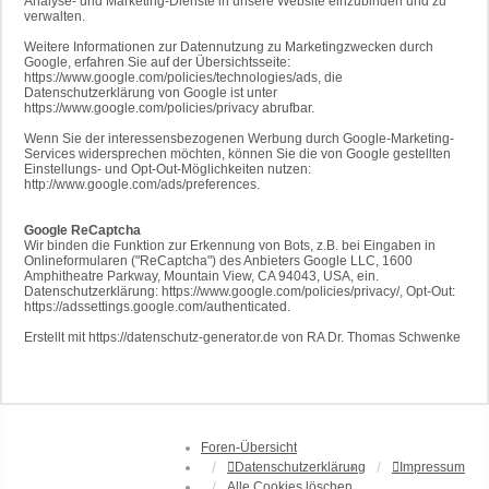
Analyse- und Marketing-Dienste in unsere Website einzubinden und zu
verwalten.
Weitere Informationen zur Datennutzung zu Marketingzwecken durch
Google, erfahren Sie auf der Übersichtsseite:
https://www.google.com/policies/technologies/ads, die
Datenschutzerklärung von Google ist unter
https://www.google.com/policies/privacy abrufbar.
Wenn Sie der interessensbezogenen Werbung durch Google-Marketing-
Services widersprechen möchten, können Sie die von Google gestellten
Einstellungs- und Opt-Out-Möglichkeiten nutzen:
http://www.google.com/ads/preferences.
Google ReCaptcha
Wir binden die Funktion zur Erkennung von Bots, z.B. bei Eingaben in
Onlineformularen ("ReCaptcha") des Anbieters Google LLC, 1600
Amphitheatre Parkway, Mountain View, CA 94043, USA, ein.
Datenschutzerklärung: https://www.google.com/policies/privacy/, Opt-Out:
https://adssettings.google.com/authenticated.
Erstellt mit https://datenschutz-generator.de von RA Dr. Thomas Schwenke
Foren-Übersicht
Datenschutzerklärung
Impressum
Alle Cookies löschen