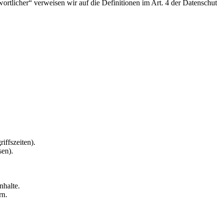
twortlicher“ verweisen wir auf die Definitionen im Art. 4 der Datens
iffszeiten).
sen).
nhalte.
rn.