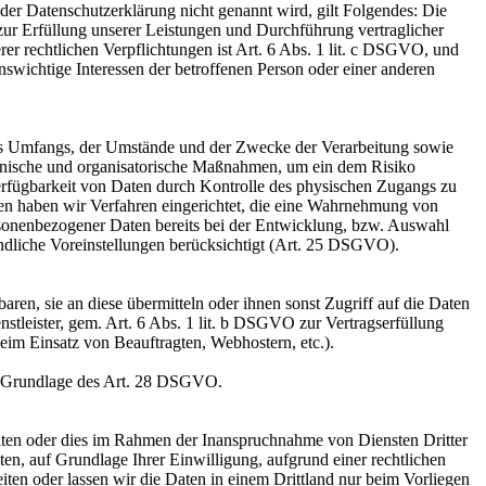
er Datenschutzerklärung nicht genannt wird, gilt Folgendes: Die
 zur Erfüllung unserer Leistungen und Durchführung vertraglicher
r rechtlichen Verpflichtungen ist Art. 6 Abs. 1 lit. c DSGVO, und
enswichtige Interessen der betroffenen Person oder einer anderen
es Umfangs, der Umstände und der Zwecke der Verarbeitung sowie
technische und organisatorische Maßnahmen, um ein dem Risiko
erfügbarkeit von Daten durch Kontrolle des physischen Zugangs zu
eren haben wir Verfahren eingerichtet, die eine Wahrnehmung von
sonenbezogener Daten bereits bei der Entwicklung, bzw. Auswahl
ndliche Voreinstellungen berücksichtigt (Art. 25 DSGVO).
en, sie an diese übermitteln oder ihnen sonst Zugriff auf die Daten
nstleister, gem. Art. 6 Abs. 1 lit. b DSGVO zur Vertragserfüllung
 beim Einsatz von Beauftragten, Webhostern, etc.).
auf Grundlage des Art. 28 DSGVO.
iten oder dies im Rahmen der Inanspruchnahme von Diensten Dritter
ten, auf Grundlage Ihrer Einwilligung, aufgrund einer rechtlichen
eiten oder lassen wir die Daten in einem Drittland nur beim Vorliegen