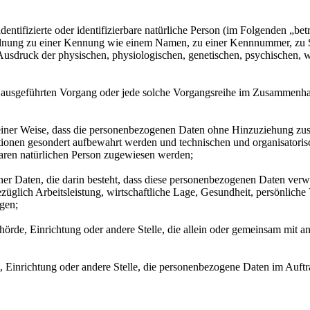
entifizierte oder identifizierbare natürliche Person (im Folgenden „betr
uordnung zu einer Kennung wie einem Namen, zu einer Kennnummer, zu 
druck der physischen, physiologischen, genetischen, psychischen, wirts
ren ausgeführten Vorgang oder jede solche Vorgangsreihe im Zusammenh
ner Weise, dass die personenbezogenen Daten ohne Hinzuziehung zusätz
tionen gesondert aufbewahrt werden und technischen und organisatoris
rbaren natürlichen Person zugewiesen werden;
ener Daten, die darin besteht, dass diese personenbezogenen Daten ver
glich Arbeitsleistung, wirtschaftliche Lage, Gesundheit, persönliche Vo
agen;
Behörde, Einrichtung oder andere Stelle, die allein oder gemeinsam mit
e, Einrichtung oder andere Stelle, die personenbezogene Daten im Auftr