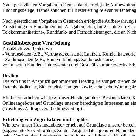
Nach gesetzlichen Vorgaben in Deutschland, erfolgt die Aufbewahru
Buchungsbelege, Handelsbücher, für Besteuerung relevanter Unterlag
Nach gesetzlichen Vorgaben in Österreich erfolgt die Aufbewahrung
Aufstellung der Einnahmen und Ausgaben, etc.), für 22 Jahre im Zu
Telekommunikations-, Rundfunk- und Fernsehleistungen, die an Nic
Geschäftsbezogene Verarbeitung
Zusätzlich verarbeiten wir
- Vertragsdaten (z.B., Vertragsgegenstand, Laufzeit, Kundenkategorie
- Zahlungsdaten (z.B., Bankverbindung, Zahlungshistorie)
von unseren Kunden, Interessenten und Geschäftspartner zwecks Erb
Hosting
Die von uns in Anspruch genommenen Hosting-Leistungen dienen der Z
Datenbankdienste, Sicherheitsleistungen sowie technische Wartungsle
Hierbei verarbeiten wir, bzw. unser Hostinganbieter Bestandsdaten,
Onlineangebotes auf Grundlage unserer berechtigten Interessen an e
(Abschluss Auftragsverarbeitungsvertrag).
Erhebung von Zugriffsdaten und Logfiles
Wir, bzw. unser Hostinganbieter, erhebt auf Grundlage unserer berecht
(sogenannte Serverlogfiles). Zu den Zugriffsdaten gehören Name de
nebst Version, das Betriebssystem des Nutzers, Referrer URL (die zuv