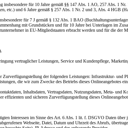
ng insbesondere für 10 Jahre gemäß §§ 147 Abs. 1 AO, 257 Abs. 1 Nr.
en, etc.) und 6 Jahre gemäß § 257 Abs. 1 Nr. 2 und 3, Abs. 4 HGB (Ha
 insbesondere für 7 J gemäß § 132 Abs. 1 BAO (Buchhaltungsunterlage
sammenhang mit Grundstücken und für 10 Jahre bei Unterlagen im Zusa
htunternehmer in EU-Mitgliedstaaten erbracht werden und für die d
).
ringung vertraglicher Leistungen, Service und Kundenpflege, Market
urverfügungstellung der folgenden Leistungen: Infrastruktur- und Pla
istungen, die wir zum Zwecke des Betriebs dieses Onlineangebotes ein
 Kontaktdaten, Inhaltsdaten, Vertragsdaten, Nutzungsdaten, Meta- und
iner effizienten und sicheren Zurverfügungstellung dieses Onlineangeb
igten Interessen im Sinne des Art. 6 Abs. 1 lit. f. DSGVO Daten über j
r abgerufenen Webseite, Datei, Datum und Uhrzeit des Abrufs, übertra
or besuchte Seite), IP-Adresse und der anfragende Provider.