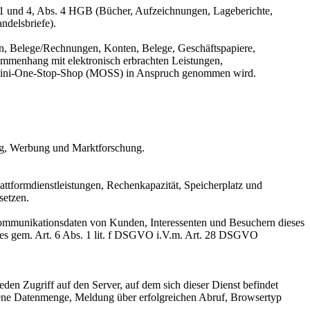
 1 und 4, Abs. 4 HGB (Bücher, Aufzeichnungen, Lageberichte,
ndelsbriefe).
n, Belege/Rechnungen, Konten, Belege, Geschäftspapiere,
mmenhang mit elektronisch erbrachten Leistungen,
er Mini-One-Stop-Shop (MOSS) in Anspruch genommen wird.
ing, Werbung und Marktforschung.
ttformdienstleistungen, Rechenkapazität, Speicherplatz und
setzen.
 Kommunikationsdaten von Kunden, Interessenten und Besuchern dieses
otes gem. Art. 6 Abs. 1 lit. f DSGVO i.V.m. Art. 28 DSGVO
eden Zugriff auf den Server, auf dem sich dieser Dienst befindet
gene Datenmenge, Meldung über erfolgreichen Abruf, Browsertyp