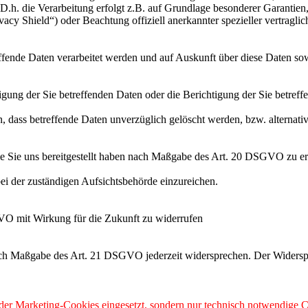
h. die Verarbeitung erfolgt z.B. auf Grundlage besonderer Garantien, 
cy Shield“) oder Beachtung offiziell anerkannter spezieller vertraglic
effende Daten verarbeitet werden und auf Auskunft über diese Daten so
ung der Sie betreffenden Daten oder die Berichtigung der Sie betreff
 dass betreffende Daten unverzüglich gelöscht werden, bzw. alterna
die Sie uns bereitgestellt haben nach Maßgabe des Art. 20 DSGVO zu er
i der zuständigen Aufsichtsbehörde einzureichen.
GVO mit Wirkung für die Zukunft zu widerrufen
nach Maßgabe des Art. 21 DSGVO jederzeit widersprechen. Der Widersp
 oder Marketing-Cookies eingesetzt, sondern nur technisch notwendige C