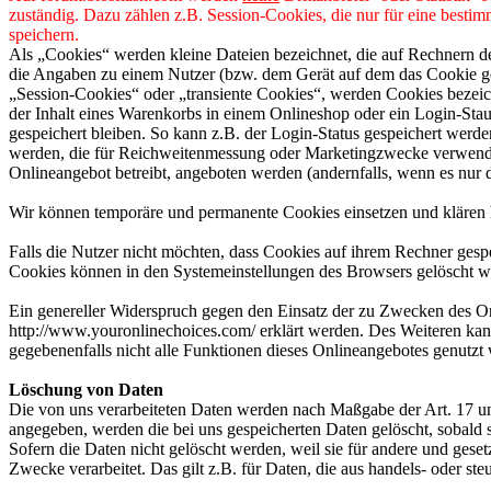
zuständig. Dazu zählen z.B. Session-Cookies, die nur für eine besti
speichern.
Als „Cookies“ werden kleine Dateien bezeichnet, die auf Rechnern d
die Angaben zu einem Nutzer (bzw. dem Gerät auf dem das Cookie ges
„Session-Cookies“ oder „transiente Cookies“, werden Cookies bezeich
der Inhalt eines Warenkorbs in einem Onlineshop oder ein Login-Sta
gespeichert bleiben. So kann z.B. der Login-Status gespeichert werd
werden, die für Reichweitenmessung oder Marketingzwecke verwendet
Onlineangebot betreibt, angeboten werden (andernfalls, wenn es nur 
Wir können temporäre und permanente Cookies einsetzen und klären 
Falls die Nutzer nicht möchten, dass Cookies auf ihrem Rechner gesp
Cookies können in den Systemeinstellungen des Browsers gelöscht w
Ein genereller Widerspruch gegen den Einsatz der zu Zwecken des Onl
http://www.youronlinechoices.com/ erklärt werden. Des Weiteren kann
gegebenenfalls nicht alle Funktionen dieses Onlineangebotes genutz
Löschung von Daten
Die von uns verarbeiteten Daten werden nach Maßgabe der Art. 17 u
angegeben, werden die bei uns gespeicherten Daten gelöscht, sobald
Sofern die Daten nicht gelöscht werden, weil sie für andere und geset
Zwecke verarbeitet. Das gilt z.B. für Daten, die aus handels- oder 