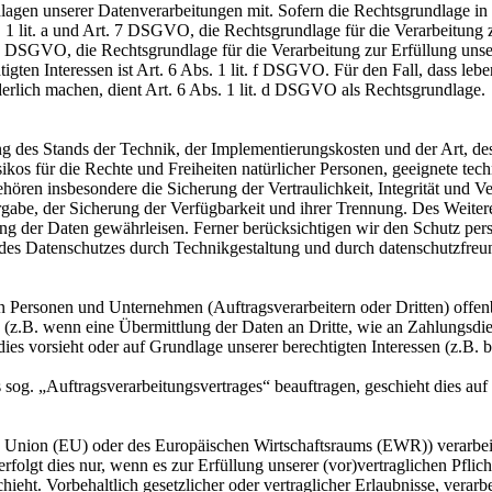
en unserer Datenverarbeitungen mit. Sofern die Rechtsgrundlage in d
. 1 lit. a und Art. 7 DSGVO, die Rechtsgrundlage für die Verarbeitung
DSGVO, die Rechtsgrundlage für die Verarbeitung zur Erfüllung unsere
gten Interessen ist Art. 6 Abs. 1 lit. f DSGVO. Für den Fall, dass leb
erlich machen, dient Art. 6 Abs. 1 lit. d DSGVO als Rechtsgrundlage.
 des Stands der Technik, der Implementierungskosten und der Art, d
isikos für die Rechte und Freiheiten natürlicher Personen, geeignete 
en insbesondere die Sicherung der Vertraulichkeit, Integrität und V
tergabe, der Sicherung der Verfügbarkeit und ihrer Trennung. Des Weit
g der Daten gewährleisen. Ferner berücksichtigen wir den Schutz per
des Datenschutzes durch Technikgestaltung und durch datenschutzfreu
ersonen und Unternehmen (Auftragsverarbeitern oder Dritten) offenbar
s (z.B. wenn eine Übermittlung der Daten an Dritte, wie an Zahlungsdie
g dies vorsieht oder auf Grundlage unserer berechtigten Interessen (z.B.
s sog. „Auftragsverarbeitungsvertrages“ beauftragen, geschieht dies 
en Union (EU) oder des Europäischen Wirtschaftsraums (EWR)) verarbe
folgt dies nur, wenn es zur Erfüllung unserer (vor)vertraglichen Pflich
hieht. Vorbehaltlich gesetzlicher oder vertraglicher Erlaubnisse, verarb