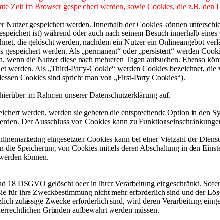
mmte Zeit im Browser gespeichert werden, sowie Cookies, die z.B. den
er Nutzer gespeichert werden. Innerhalb der Cookies können unterschi
peichert ist) während oder auch nach seinem Besuch innerhalb eines 
net, die gelöscht werden, nachdem ein Nutzer ein Onlineangebot verlä
us gespeichert werden. Als „permanent“ oder „persistent“ werden Cook
en, wenn die Nutzer diese nach mehreren Tagen aufsuchen. Ebenso könn
 werden. Als „Third-Party-Cookie“ werden Cookies bezeichnet, die v
dessen Cookies sind spricht man von „First-Party Cookies“).
hierüber im Rahmen unserer Datenschutzerklärung auf.
eichert werden, werden sie gebeten die entsprechende Option in den Sy
erden. Der Ausschluss von Cookies kann zu Funktionseinschränkungen
inemarketing eingesetzten Cookies kann bei einer Vielzahl der Dienste
 die Speicherung von Cookies mittels deren Abschaltung in den Einste
t werden können.
nd 18 DSGVO gelöscht oder in ihrer Verarbeitung eingeschränkt. Sofer
 sie für ihre Zweckbestimmung nicht mehr erforderlich sind und der L
zlich zulässige Zwecke erforderlich sind, wird deren Verarbeitung eing
steuerrechtlichen Gründen aufbewahrt werden müssen.