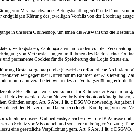
lärung von Missbrauchs- oder Betrugshandlungen) für die Dauer von m
ur endgültigen Klärung des jeweiligen Vorfalls von der Löschung aus
gänge in unserem Onlineshop, um ihnen die Auswahl und die Bestellu
aten, Vertragsdaten, Zahlungsdaten und zu den von der Verarbeitung 
Erbringung von Vertragsleistungen im Rahmen des Betriebs eines Onlin
s und permanente Cookies für die Speicherung des Login-Status ein.
rchführung Bestellvorgänge) und c (Gesetzlich erforderliche Archivier
 offenbaren wir gegenüber Dritten nur im Rahmen der Auslieferung, Za
dern nur dann verarbeitet, wenn dies zur Vertragserfüllung erforderli
ere ihre Bestellungen einsehen können. Im Rahmen der Registrierung, w
cht indexiert werden. Wenn Nutzer ihr Nutzerkonto gekündigt haben, 
lichen Gründen entspr. Art. 6 Abs. 1 lit. c DSGVO notwendig. Angaben
 Es obliegt den Nutzern, ihre Daten bei erfolgter Kündigung vor dem Ve
ruchnahme unserer Onlinedienste, speichern wir die IP-Adresse und d
utzer an Schutz vor Missbrauch und sonstiger unbefugter Nutzung. Eine 
 hierzu eine gesetzliche Verpflichtung gem. Art. 6 Abs. 1 lit. c DSGVO.