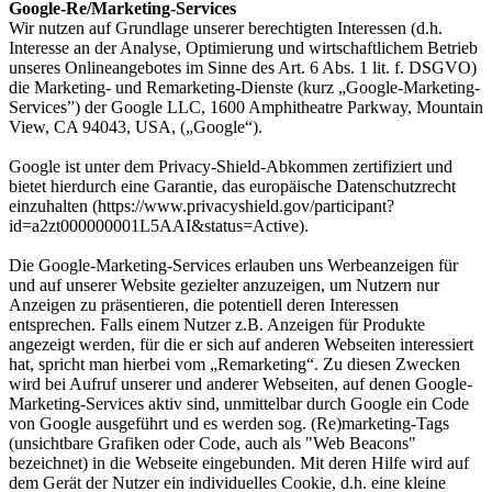
Google-Re/Marketing-Services
Wir nutzen auf Grundlage unserer berechtigten Interessen (d.h.
Interesse an der Analyse, Optimierung und wirtschaftlichem Betrieb
unseres Onlineangebotes im Sinne des Art. 6 Abs. 1 lit. f. DSGVO)
die Marketing- und Remarketing-Dienste (kurz „Google-Marketing-
Services”) der Google LLC, 1600 Amphitheatre Parkway, Mountain
View, CA 94043, USA, („Google“).
Google ist unter dem Privacy-Shield-Abkommen zertifiziert und
bietet hierdurch eine Garantie, das europäische Datenschutzrecht
einzuhalten (https://www.privacyshield.gov/participant?
id=a2zt000000001L5AAI&status=Active).
Die Google-Marketing-Services erlauben uns Werbeanzeigen für
und auf unserer Website gezielter anzuzeigen, um Nutzern nur
Anzeigen zu präsentieren, die potentiell deren Interessen
entsprechen. Falls einem Nutzer z.B. Anzeigen für Produkte
angezeigt werden, für die er sich auf anderen Webseiten interessiert
hat, spricht man hierbei vom „Remarketing“. Zu diesen Zwecken
wird bei Aufruf unserer und anderer Webseiten, auf denen Google-
Marketing-Services aktiv sind, unmittelbar durch Google ein Code
von Google ausgeführt und es werden sog. (Re)marketing-Tags
(unsichtbare Grafiken oder Code, auch als "Web Beacons"
bezeichnet) in die Webseite eingebunden. Mit deren Hilfe wird auf
dem Gerät der Nutzer ein individuelles Cookie, d.h. eine kleine