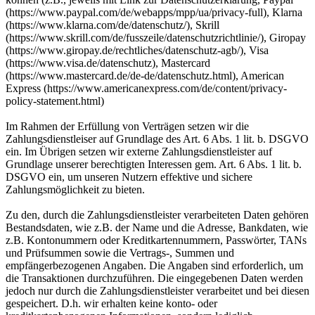
(https://www.paypal.com/de/webapps/mpp/ua/privacy-full), Klarna
(https://www.klarna.com/de/datenschutz/), Skrill
(https://www.skrill.com/de/fusszeile/datenschutzrichtlinie/), Giropay
(https://www.giropay.de/rechtliches/datenschutz-agb/), Visa
(https://www.visa.de/datenschutz), Mastercard
(https://www.mastercard.de/de-de/datenschutz.html), American
Express (https://www.americanexpress.com/de/content/privacy-
policy-statement.html)
Im Rahmen der Erfüllung von Verträgen setzen wir die
Zahlungsdienstleiser auf Grundlage des Art. 6 Abs. 1 lit. b. DSGVO
ein. Im Übrigen setzen wir externe Zahlungsdienstleister auf
Grundlage unserer berechtigten Interessen gem. Art. 6 Abs. 1 lit. b.
DSGVO ein, um unseren Nutzern effektive und sichere
Zahlungsmöglichkeit zu bieten.
Zu den, durch die Zahlungsdienstleister verarbeiteten Daten gehören
Bestandsdaten, wie z.B. der Name und die Adresse, Bankdaten, wie
z.B. Kontonummern oder Kreditkartennummern, Passwörter, TANs
und Prüfsummen sowie die Vertrags-, Summen und
empfängerbezogenen Angaben. Die Angaben sind erforderlich, um
die Transaktionen durchzuführen. Die eingegebenen Daten werden
jedoch nur durch die Zahlungsdienstleister verarbeitet und bei diesen
gespeichert. D.h. wir erhalten keine konto- oder