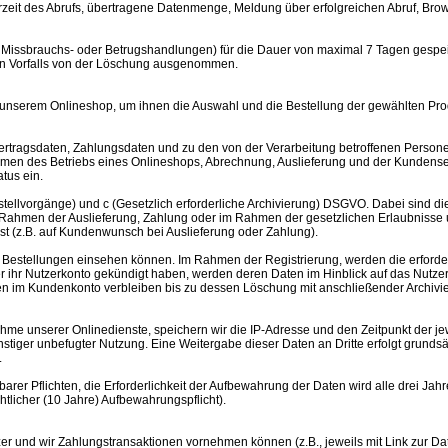
eit des Abrufs, übertragene Datenmenge, Meldung über erfolgreichen Abruf, Brows
on Missbrauchs- oder Betrugshandlungen) für die Dauer von maximal 7 Tagen gespe
igen Vorfalls von der Löschung ausgenommen.
 unserem Onlineshop, um ihnen die Auswahl und die Bestellung der gewählten Pro
rtragsdaten, Zahlungsdaten und zu den von der Verarbeitung betroffenen Persone
hmen des Betriebs eines Onlineshops, Abrechnung, Auslieferung und der Kundenser
tus ein.
 Bestellvorgänge) und c (Gesetzlich erforderliche Archivierung) DSGVO. Dabei sind
 im Rahmen der Auslieferung, Zahlung oder im Rahmen der gesetzlichen Erlaubniss
 ist (z.B. auf Kundenwunsch bei Auslieferung oder Zahlung).
 Bestellungen einsehen können. Im Rahmen der Registrierung, werden die erforderl
 ihr Nutzerkonto gekündigt haben, werden deren Daten im Hinblick auf das Nutzer
en im Kundenkonto verbleiben bis zu dessen Löschung mit anschließender Archivieru
 unserer Onlinedienste, speichern wir die IP-Adresse und den Zeitpunkt der jew
tiger unbefugter Nutzung. Eine Weitergabe dieser Daten an Dritte erfolgt grundsätz
.
er Pflichten, die Erforderlichkeit der Aufbewahrung der Daten wird alle drei Jahre 
tlicher (10 Jahre) Aufbewahrungspflicht).
tzer und wir Zahlungstransaktionen vornehmen können (z.B., jeweils mit Link zur D