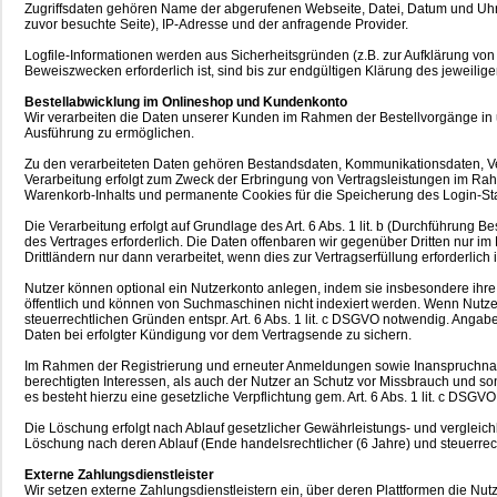
Zugriffsdaten gehören Name der abgerufenen Webseite, Datei, Datum und Uhrz
zuvor besuchte Seite), IP-Adresse und der anfragende Provider.
Logfile-Informationen werden aus Sicherheitsgründen (z.B. zur Aufklärung v
Beweiszwecken erforderlich ist, sind bis zur endgültigen Klärung des jeweil
Bestellabwicklung im Onlineshop und Kundenkonto
Wir verarbeiten die Daten unserer Kunden im Rahmen der Bestellvorgänge in
Ausführung zu ermöglichen.
Zu den verarbeiteten Daten gehören Bestandsdaten, Kommunikationsdaten, Ve
Verarbeitung erfolgt zum Zweck der Erbringung von Vertragsleistungen im Ra
Warenkorb-Inhalts und permanente Cookies für die Speicherung des Login-Sta
Die Verarbeitung erfolgt auf Grundlage des Art. 6 Abs. 1 lit. b (Durchführung
des Vertrages erforderlich. Die Daten offenbaren wir gegenüber Dritten nur
Drittländern nur dann verarbeitet, wenn dies zur Vertragserfüllung erforderlich
Nutzer können optional ein Nutzerkonto anlegen, indem sie insbesondere ihre
öffentlich und können von Suchmaschinen nicht indexiert werden. Wenn Nutzer
steuerrechtlichen Gründen entspr. Art. 6 Abs. 1 lit. c DSGVO notwendig. Angab
Daten bei erfolgter Kündigung vor dem Vertragsende zu sichern.
Im Rahmen der Registrierung und erneuter Anmeldungen sowie Inanspruchnahme
berechtigten Interessen, als auch der Nutzer an Schutz vor Missbrauch und sons
es besteht hierzu eine gesetzliche Verpflichtung gem. Art. 6 Abs. 1 lit. c DSGVO
Die Löschung erfolgt nach Ablauf gesetzlicher Gewährleistungs- und vergleichbar
Löschung nach deren Ablauf (Ende handelsrechtlicher (6 Jahre) und steuerrech
Externe Zahlungsdienstleister
Wir setzen externe Zahlungsdienstleistern ein, über deren Plattformen die Nu