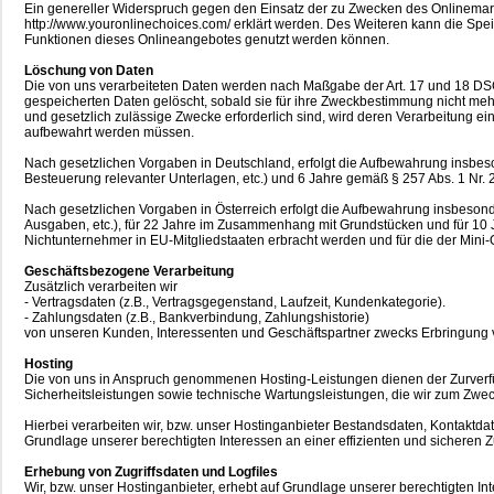
Ein genereller Widerspruch gegen den Einsatz der zu Zwecken des Onlinemarke
http://www.youronlinechoices.com/ erklärt werden. Des Weiteren kann die Spei
Funktionen dieses Onlineangebotes genutzt werden können.
Löschung von Daten
Die von uns verarbeiteten Daten werden nach Maßgabe der Art. 17 und 18 DSG
gespeicherten Daten gelöscht, sobald sie für ihre Zweckbestimmung nicht mehr
und gesetzlich zulässige Zwecke erforderlich sind, wird deren Verarbeitung ein
aufbewahrt werden müssen.
Nach gesetzlichen Vorgaben in Deutschland, erfolgt die Aufbewahrung insbes
Besteuerung relevanter Unterlagen, etc.) und 6 Jahre gemäß § 257 Abs. 1 Nr. 
Nach gesetzlichen Vorgaben in Österreich erfolgt die Aufbewahrung insbeso
Ausgaben, etc.), für 22 Jahre im Zusammenhang mit Grundstücken und für 10 
Nichtunternehmer in EU-Mitgliedstaaten erbracht werden und für die der Mi
Geschäftsbezogene Verarbeitung
Zusätzlich verarbeiten wir
- Vertragsdaten (z.B., Vertragsgegenstand, Laufzeit, Kundenkategorie).
- Zahlungsdaten (z.B., Bankverbindung, Zahlungshistorie)
von unseren Kunden, Interessenten und Geschäftspartner zwecks Erbringung v
Hosting
Die von uns in Anspruch genommenen Hosting-Leistungen dienen der Zurverfüg
Sicherheitsleistungen sowie technische Wartungsleistungen, die wir zum Zwe
Hierbei verarbeiten wir, bzw. unser Hostinganbieter Bestandsdaten, Kontakt
Grundlage unserer berechtigten Interessen an einer effizienten und sicheren Z
Erhebung von Zugriffsdaten und Logfiles
Wir, bzw. unser Hostinganbieter, erhebt auf Grundlage unserer berechtigten Int