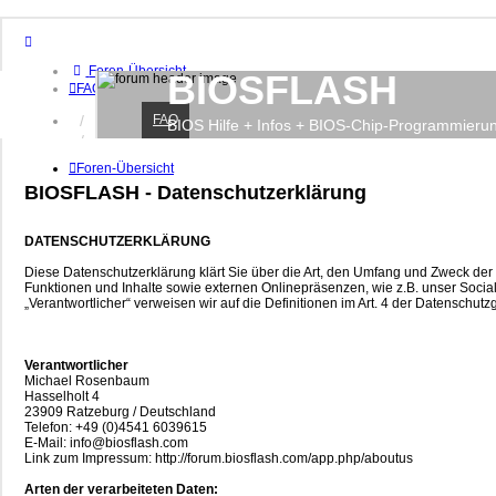
Foren-Übersicht
BIOSFLASH
FAQ
FAQ
Anmelden
BIOS Hilfe + Infos + BIOS-Chip-Programmieru
Registrieren
Foren-Übersicht
BIOSFLASH - Datenschutzerklärung
DATENSCHUTZERKLÄRUNG
Diese Datenschutzerklärung klärt Sie über die Art, den Umfang und Zweck d
Funktionen und Inhalte sowie externen Onlinepräsenzen, wie z.B. unser Social 
„Verantwortlicher“ verweisen wir auf die Definitionen im Art. 4 der Datensch
Verantwortlicher
Michael Rosenbaum
Hasselholt 4
23909 Ratzeburg / Deutschland
Telefon: +49 (0)4541 6039615
E-Mail: info@biosflash.com
Link zum Impressum: http://forum.biosflash.com/app.php/aboutus
Arten der verarbeiteten Daten: