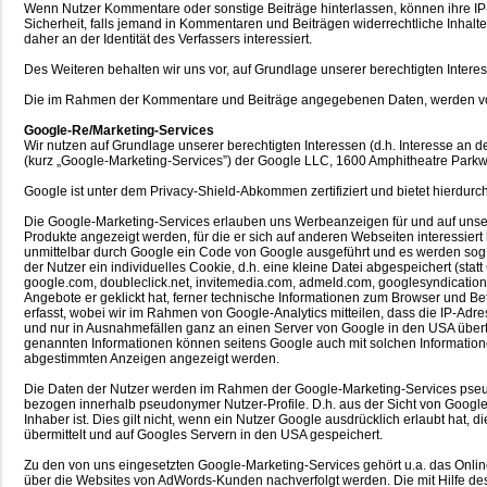
Wenn Nutzer Kommentare oder sonstige Beiträge hinterlassen, können ihre IP-A
Sicherheit, falls jemand in Kommentaren und Beiträgen widerrechtliche Inhalte
daher an der Identität des Verfassers interessiert.
Des Weiteren behalten wir uns vor, auf Grundlage unserer berechtigten Intere
Die im Rahmen der Kommentare und Beiträge angegebenen Daten, werden von 
Google-Re/Marketing-Services
Wir nutzen auf Grundlage unserer berechtigten Interessen (d.h. Interesse an d
(kurz „Google-Marketing-Services”) der Google LLC, 1600 Amphitheatre Parkw
Google ist unter dem Privacy-Shield-Abkommen zertifiziert und bietet hierdur
Die Google-Marketing-Services erlauben uns Werbeanzeigen für und auf unserer
Produkte angezeigt werden, für die er sich auf anderen Webseiten interessier
unmittelbar durch Google ein Code von Google ausgeführt und es werden sog.
der Nutzer ein individuelles Cookie, d.h. eine kleine Datei abgespeichert (
google.com, doubleclick.net, invitemedia.com, admeld.com, googlesyndication.
Angebote er geklickt hat, ferner technische Informationen zum Browser und B
erfasst, wobei wir im Rahmen von Google-Analytics mitteilen, dass die IP-Ad
und nur in Ausnahmefällen ganz an einen Server von Google in den USA übert
genannten Informationen können seitens Google auch mit solchen Informatio
abgestimmten Anzeigen angezeigt werden.
Die Daten der Nutzer werden im Rahmen der Google-Marketing-Services pseudon
bezogen innerhalb pseudonymer Nutzer-Profile. D.h. aus der Sicht von Google 
Inhaber ist. Dies gilt nicht, wenn ein Nutzer Google ausdrücklich erlaubt h
übermittelt und auf Googles Servern in den USA gespeichert.
Zu den von uns eingesetzten Google-Marketing-Services gehört u.a. das Onl
über die Websites von AdWords-Kunden nachverfolgt werden. Die mit Hilfe des