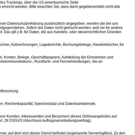
 des Trackings, über die US-amerikanische Seite
erreicht werden. Bitte beachten Sie, dass dann gegebenenfalls nicht alle
ieser Datenschutzerklärung ausdrücklich angegeben, werden die bei uns
tgegenstehen. Sofern die Daten nicht gelöscht werden, weil sie für andere
. Das gilt z.B. für Daten, die aus handels- oder steuerrechtlichen Gründen
(Bücher, Aufzeichnungen, Lageberichte, Buchungsbelege, Handelsbücher, für
n, Konten, Belege, Geschäftspapiere, Aufstellung der Einnahmen und
Telekommunikations-, Rundfunk- und Fernsehleistungen, die an
tforschung.
gen, Rechenkapazität, Speicherplatz und Datenbankdienste,
n von Kunden, Interessenten und Besuchern dieses Onlineangebotes auf
 Art. 28 DSGVO (Abschluss Auftragsverarbeitungsvertrag).
erver, auf dem sich dieser Dienst befindet (sogenannte Serverlogfiles). Zu den