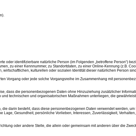
n).
rte oder identifizierbare natürliche Person (im Folgenden „betroffene Person“) bezi
amen, zu einer Kennnummer, zu Standortdaten, zu einer Online-Kennung (z.B. Coo
wirtschaftlichen, kulturellen oder sozialen Identität dieser natürlichen Person sind
eführten Vorgang oder jede solche Vorgangsreihe im Zusammenhang mit personenbez
se, dass die personenbezogenen Daten ohne Hinzuziehung zusätzlicher Informati
n und technischen und organisatorischen Maßnahmen unterliegen, die gewährleiste
en, die darin besteht, dass diese personenbezogenen Daten verwendet werden, um b
he Lage, Gesundheit, persönliche Vorlieben, Interessen, Zuverlässigkeit, Verhalten
 Einrichtung oder andere Stelle, die allein oder gemeinsam mit anderen über die Z