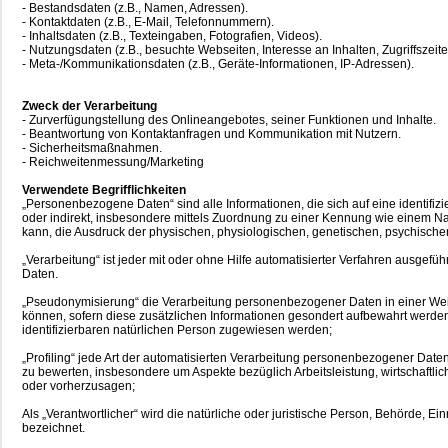
- Bestandsdaten (z.B., Namen, Adressen).
- Kontaktdaten (z.B., E-Mail, Telefonnummern).
- Inhaltsdaten (z.B., Texteingaben, Fotografien, Videos).
- Nutzungsdaten (z.B., besuchte Webseiten, Interesse an Inhalten, Zugriffszeite
- Meta-/Kommunikationsdaten (z.B., Geräte-Informationen, IP-Adressen).
Zweck der Verarbeitung
- Zurverfügungstellung des Onlineangebotes, seiner Funktionen und Inhalte.
- Beantwortung von Kontaktanfragen und Kommunikation mit Nutzern.
- Sicherheitsmaßnahmen.
- Reichweitenmessung/Marketing
Verwendete Begrifflichkeiten
„Personenbezogene Daten“ sind alle Informationen, die sich auf eine identifizie
oder indirekt, insbesondere mittels Zuordnung zu einer Kennung wie einem N
kann, die Ausdruck der physischen, physiologischen, genetischen, psychischen, 
„Verarbeitung“ ist jeder mit oder ohne Hilfe automatisierter Verfahren ausg
Daten.
„Pseudonymisierung“ die Verarbeitung personenbezogener Daten in einer Wei
können, sofern diese zusätzlichen Informationen gesondert aufbewahrt werde
identifizierbaren natürlichen Person zugewiesen werden;
„Profiling“ jede Art der automatisierten Verarbeitung personenbezogener Dat
zu bewerten, insbesondere um Aspekte bezüglich Arbeitsleistung, wirtschaftlic
oder vorherzusagen;
Als „Verantwortlicher“ wird die natürliche oder juristische Person, Behörde,
bezeichnet.