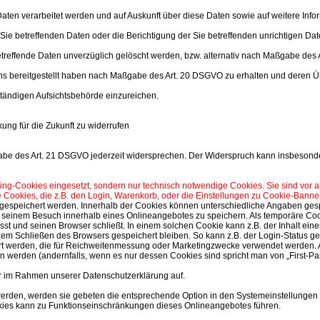
Daten verarbeitet werden und auf Auskunft über diese Daten sowie auf weitere In
ie betreffenden Daten oder die Berichtigung der Sie betreffenden unrichtigen Dat
reffende Daten unverzüglich gelöscht werden, bzw. alternativ nach Maßgabe des 
uns bereitgestellt haben nach Maßgabe des Art. 20 DSGVO zu erhalten und deren Üb
tändigen Aufsichtsbehörde einzureichen.
kung für die Zukunft zu widerrufen
abe des Art. 21 DSGVO jederzeit widersprechen. Der Widerspruch kann insbesonde
keting-Cookies eingesetzt, sondern nur technisch notwendige Cookies. Sie sind vor 
e Cookies, die z.B. den Login, Warenkorb, oder die Einstellungen zu Cookie-Banne
r gespeichert werden. Innerhalb der Cookies können unterschiedliche Angaben ges
 seinem Besuch innerhalb eines Onlineangebotes zu speichern. Als temporäre Coo
sst und seinen Browser schließt. In einem solchen Cookie kann z.B. der Inhalt ei
 dem Schließen des Browsers gespeichert bleiben. So kann z.B. der Login-Status 
rt werden, die für Reichweitenmessung oder Marketingzwecke verwendet werden. A
n werden (andernfalls, wenn es nur dessen Cookies sind spricht man von „First-Par
r im Rahmen unserer Datenschutzerklärung auf.
werden, werden sie gebeten die entsprechende Option in den Systemeinstellungen
kies kann zu Funktionseinschränkungen dieses Onlineangebotes führen.