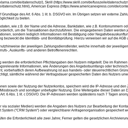
arna.com/de/datenschutz/), Skrill (https://www.skrill.com/de/fusszeile/datenschutzri
de/datenschutz.html), American Express (https://www.americanexpress.com/de/conten
 Grundlage des Art. 6 Abs. 1 lit. b. DSGVO ein. Im Übrigen setzen wir externe Zahl
glichkeit zu bieten.
ndsdaten, wie z.B. der Name und die Adresse, Bankdaten, wie z.B. Kontonummern 
erlich, um die Transaktionen durchzuführen. Die eingegebenen Daten werden jedo
rmationen, sondern lediglich Informationen mit Bestätigung oder Negativbeauskunf
ung bezweckt die Identitäts- und Bonitätsprüfung. Hierzu verweisen wir auf die AGB
tzhinweise der jeweiligen Zahlungsdienstleister, welche innerhalb der jeweiligen
rufs-, Auskunfts- und anderen Betroffenenrechten.
g werden die erforderlichen Pflichtangaben den Nutzern mitgeteilt. Die im Rahme
ngsrelevante Informationen, wie Änderungen des Angebotsumfangs oder technische
 vorbehaltlich deren Aufbewahrung ist aus handels- oder steuerrechtlichen Gründen
chtigt, sämtliche während der Vertragsdauer gespeicherten Daten des Nutzers unwi
n sowie der Nutzung der Nutzerkontos, speichern wird die IP-Adresse und den Ze
Missbrauch und sonstiger unbefugter Nutzung. Eine Weitergabe dieser Daten an Drit
. Art. 6 Abs. 1 lit. c DSGVO. Die IP-Adressen werden spätestens nach 7 Tagen anony
er via sozialer Medien) werden die Angaben des Nutzers zur Bearbeitung der Kontak
System ("CRM System") oder vergleichbarer Anfragenorganisation gespeichert w
fen die Erforderlichkeit alle zwei Jahre; Ferner gelten die gesetzlichen Archivierun