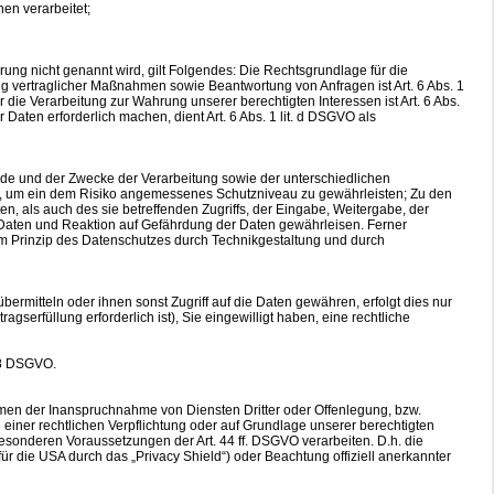
hen verarbeitet;
ng nicht genannt wird, gilt Folgendes: Die Rechtsgrundlage für die
ung vertraglicher Maßnahmen sowie Beantwortung von Anfragen ist Art. 6 Abs. 1
r die Verarbeitung zur Wahrung unserer berechtigten Interessen ist Art. 6 Abs.
Daten erforderlich machen, dient Art. 6 Abs. 1 lit. d DSGVO als
de und der Zwecke der Verarbeitung sowie der unterschiedlichen
en, um ein dem Risiko angemessenes Schutzniveau zu gewährleisten; Zu den
, als auch des sie betreffenden Zugriffs, der Eingabe, Weitergabe, der
 Daten und Reaktion auf Gefährdung der Daten gewährleisen. Ferner
m Prinzip des Datenschutzes durch Technikgestaltung und durch
rmitteln oder ihnen sonst Zugriff auf die Daten gewähren, erfolgt dies nur
agserfüllung erforderlich ist), Sie eingewilligt haben, eine rechtliche
 28 DSGVO.
hmen der Inanspruchnahme von Diensten Dritter oder Offenlegung, bzw.
nd einer rechtlichen Verpflichtung oder auf Grundlage unserer berechtigten
 besonderen Voraussetzungen der Art. 44 ff. DSGVO verarbeiten. D.h. die
ür die USA durch das „Privacy Shield“) oder Beachtung offiziell anerkannter