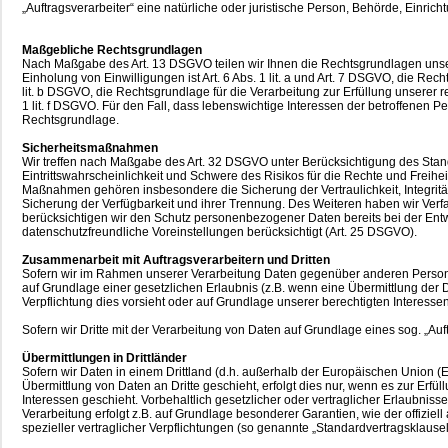
„Auftragsverarbeiter“ eine natürliche oder juristische Person, Behörde, Einri
Maßgebliche Rechtsgrundlagen
Nach Maßgabe des Art. 13 DSGVO teilen wir Ihnen die Rechtsgrundlagen unsere
Einholung von Einwilligungen ist Art. 6 Abs. 1 lit. a und Art. 7 DSGVO, die R
lit. b DSGVO, die Rechtsgrundlage für die Verarbeitung zur Erfüllung unserer re
1 lit. f DSGVO. Für den Fall, dass lebenswichtige Interessen der betroffenen 
Rechtsgrundlage.
Sicherheitsmaßnahmen
Wir treffen nach Maßgabe des Art. 32 DSGVO unter Berücksichtigung des Stan
Eintrittswahrscheinlichkeit und Schwere des Risikos für die Rechte und Fre
Maßnahmen gehören insbesondere die Sicherung der Vertraulichkeit, Integrität
Sicherung der Verfügbarkeit und ihrer Trennung. Des Weiteren haben wir Ver
berücksichtigen wir den Schutz personenbezogener Daten bereits bei der Ent
datenschutzfreundliche Voreinstellungen berücksichtigt (Art. 25 DSGVO).
Zusammenarbeit mit Auftragsverarbeitern und Dritten
Sofern wir im Rahmen unserer Verarbeitung Daten gegenüber anderen Personen 
auf Grundlage einer gesetzlichen Erlaubnis (z.B. wenn eine Übermittlung der Date
Verpflichtung dies vorsieht oder auf Grundlage unserer berechtigten Interessen
Sofern wir Dritte mit der Verarbeitung von Daten auf Grundlage eines sog. „A
Übermittlungen in Drittländer
Sofern wir Daten in einem Drittland (d.h. außerhalb der Europäischen Union
Übermittlung von Daten an Dritte geschieht, erfolgt dies nur, wenn es zur Erfül
Interessen geschieht. Vorbehaltlich gesetzlicher oder vertraglicher Erlaubniss
Verarbeitung erfolgt z.B. auf Grundlage besonderer Garantien, wie der offizie
spezieller vertraglicher Verpflichtungen (so genannte „Standardvertragsklausel