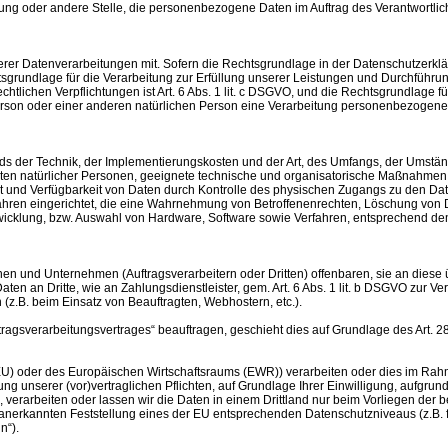
chtung oder andere Stelle, die personenbezogene Daten im Auftrag des Verantwortlic
r Datenverarbeitungen mit. Sofern die Rechtsgrundlage in der Datenschutzerkläru
echtsgrundlage für die Verarbeitung zur Erfüllung unserer Leistungen und Durchführ
chtlichen Verpflichtungen ist Art. 6 Abs. 1 lit. c DSGVO, und die Rechtsgrundlage fü
Person oder einer anderen natürlichen Person eine Verarbeitung personenbezogener 
ds der Technik, der Implementierungskosten und der Art, des Umfangs, der Umstän
iheiten natürlicher Personen, geeignete technische und organisatorische Maßnahm
 und Verfügbarkeit von Daten durch Kontrolle des physischen Zugangs zu den Daten
fahren eingerichtet, die eine Wahrnehmung von Betroffenenrechten, Löschung von
wicklung, bzw. Auswahl von Hardware, Software sowie Verfahren, entsprechend de
und Unternehmen (Auftragsverarbeitern oder Dritten) offenbaren, sie an diese übe
n an Dritte, wie an Zahlungsdienstleister, gem. Art. 6 Abs. 1 lit. b DSGVO zur Vertr
 (z.B. beim Einsatz von Beauftragten, Webhostern, etc.).
uftragsverarbeitungsvertrages“ beauftragen, geschieht dies auf Grundlage des Art.
 (EU) oder des Europäischen Wirtschaftsraums (EWR)) verarbeiten oder dies im Ra
lung unserer (vor)vertraglichen Pflichten, auf Grundlage Ihrer Einwilligung, aufgru
e, verarbeiten oder lassen wir die Daten in einem Drittland nur beim Vorliegen der
ll anerkannten Feststellung eines der EU entsprechenden Datenschutzniveaus (z.B. f
n“).