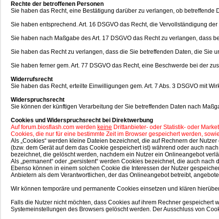
Rechte der betroffenen Personen
Sie haben das Recht, eine Bestätigung darüber zu verlangen, ob betreffende 
Sie haben entsprechend. Art. 16 DSGVO das Recht, die Vervollständigung der S
Sie haben nach Maßgabe des Art. 17 DSGVO das Recht zu verlangen, dass bet
Sie haben das Recht zu verlangen, dass die Sie betreffenden Daten, die Sie 
Sie haben ferner gem. Art. 77 DSGVO das Recht, eine Beschwerde bei der zus
Widerrufsrecht
Sie haben das Recht, erteilte Einwilligungen gem. Art. 7 Abs. 3 DSGVO mit Wir
Widerspruchsrecht
Sie können der künftigen Verarbeitung der Sie betreffenden Daten nach Maßg
Cookies und Widerspruchsrecht bei Direktwerbung
Auf forum.biosflash.com werden
keine
Drittanbieter- oder Statistik- oder Mar
Cookies, die nur für eine bestimmte Zeit im Browser gespeichert werden, sowi
Als „Cookies“ werden kleine Dateien bezeichnet, die auf Rechnern der Nutze
(bzw. dem Gerät auf dem das Cookie gespeichert ist) während oder auch nach
bezeichnet, die gelöscht werden, nachdem ein Nutzer ein Onlineangebot verlä
Als „permanent“ oder „persistent“ werden Cookies bezeichnet, die auch nach
Ebenso können in einem solchen Cookie die Interessen der Nutzer gespeiche
Anbietern als dem Verantwortlichen, der das Onlineangebot betreibt, angebote
Wir können temporäre und permanente Cookies einsetzen und klären hierübe
Falls die Nutzer nicht möchten, dass Cookies auf ihrem Rechner gespeichert 
Systemeinstellungen des Browsers gelöscht werden. Der Ausschluss von Coo