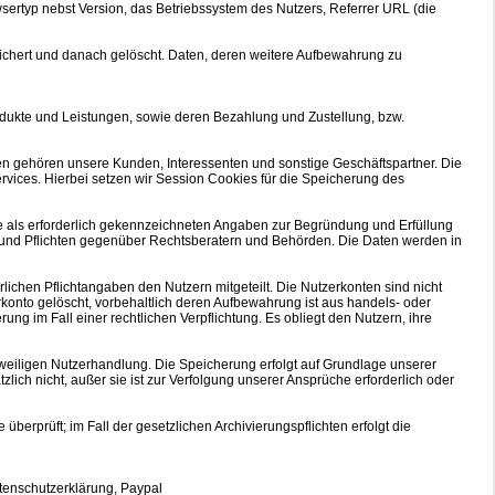
ertyp nebst Version, das Betriebssystem des Nutzers, Referrer URL (die
ichert und danach gelöscht. Daten, deren weitere Aufbewahrung zu
dukte und Leistungen, sowie deren Bezahlung und Zustellung, bzw.
n gehören unsere Kunden, Interessenten und sonstige Geschäftspartner. Die
vices. Hierbei setzen wir Session Cookies für die Speicherung des
 die als erforderlich gekennzeichneten Angaben zur Begründung und Erfüllung
e und Pflichten gegenüber Rechtsberatern und Behörden. Die Daten werden in
ichen Pflichtangaben den Nutzern mitgeteilt. Die Nutzerkonten sind nicht
konto gelöscht, vorbehaltlich deren Aufbewahrung ist aus handels- oder
ng im Fall einer rechtlichen Verpflichtung. Es obliegt den Nutzern, ihre
eiligen Nutzerhandlung. Die Speicherung erfolgt auf Grundlage unserer
lich nicht, außer sie ist zur Verfolgung unserer Ansprüche erforderlich oder
überprüft; im Fall der gesetzlichen Archivierungspflichten erfolgt die
atenschutzerklärung, Paypal