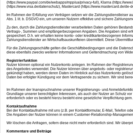
(https://www.paypal.com/de/webapps/mpp/ua/privacy-full), Klarna (https://www.kl
(https://www.visa.de/datenschutz), Mastercard (https://www.mastercard.de/de-
Im Rahmen der Erfüllung von Verträgen setzen wir die Zahlungsdienstleiser auf
Abs. 1 lit. b. DSGVO ein, um unseren Nutzern effektive und sichere Zahlungsmö
Zu den, durch die Zahlungsdienstleister verarbeiteten Daten gehören Besta
Vertrags-, Summen und empfängerbezogenen Angaben. Die Angaben sind erford
gespeichert. D.h. wir erhalten keine konto- oder kreditkartenbezogenen Info
Zahlungsdienstleister an Wirtschaftsauskunfteien übermittelt. Diese Übermittl
Für die Zahlungsgeschäfte gelten die Geschäftsbedingungen und die Datenschu
diese ebenfalls zwecks weiterer Informationen und Geltendmachung von Wider
Registrierfunktion
Nutzer können optional ein Nutzerkonto anlegen. Im Rahmen der Registrierun
des Angebotes verwendet. Die Nutzer können über angebots- oder registrieru
gekündigt haben, werden deren Daten im Hinblick auf das Nutzerkonto gelöscht,
Daten bei erfolgter Kündigung vor dem Vertragsende zu sichern. Wir sind bere
Im Rahmen der Inanspruchnahme unserer Registrierungs- und Anmeldefunktione
Grundlage unserer berechtigten Interessen, als auch der Nutzer an Schutz vor 
erforderlich oder es besteht hierzu besteht eine gesetzliche Verpflichtung gem
Kontaktaufnahme
Bei der Kontaktaufnahme mit uns (z.B. per Kontaktformular, E-Mail, Telefon od
Die Angaben der Nutzer können in einem Customer-Relationship-Management 
Wir löschen die Anfragen, sofern diese nicht mehr erforderlich sind. Wir überprü
Kommentare und Beiträge