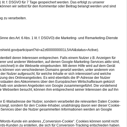
lit. f. DSGVO für 7 Tage gespeichert werden. Das erfolgt zu unserer
ll können wir selbst für den Kommentar oder Beitrag belangt werden und sind
g zu verarbeiten.
inne des Art. 6 Abs. 1 lit. f. DSGVO) die Marketing- und Remarketing-Dienste
acyshield.gov/participant?id=a2zt000000001L5AAI&status=Active).
ntiell deren Interessen entsprechen. Falls einem Nutzer z.B. Anzeigen für
nserer und anderer Webseiten, auf denen Google-Marketing-Services aktiv sind,
eichnet) in die Webseite eingebunden. Mit deren Hilfe wird auf dem Gerät
okies können von verschiedenen Domains gesetzt werden, unter anderem von
r Nutzer aufgesucht, für welche Inhalte er sich interessiert und welche
zung des Onlineangebotes. Es wird ebenfalls die IP-Adresse der Nutzer
tragsstaaten des Abkommens über den Europäischen Wirtschaftsraum gekürzt
nnerhalb von anderen Angeboten von Google zusammengeführt. Die vorstehend
 Webseiten besucht, können ihm entsprechend seiner Interessen die auf ihn
 E-Mailadresse der Nutzer, sondern verarbeitet die relevanten Daten Cookie-
ngezeigt, sondern für den Cookie-Inhaber, unabhängig davon wer dieser Cookie-
ing-Services über die Nutzer gesammelten Informationen werden an Google
AdWords-Kunde ein anderes „Conversion-Cookie“. Cookies können somit nicht
rds-Kunden zu erstellen, die sich für Conversion-Tracking entschieden haben.