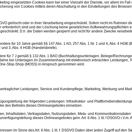
ting eingesetzten Cookies kann bei einer Vielzahl der Dienste, vor allem im Fall
cherung von Cookies mittels deren Abschaltung in den Einstellungen des Browsers 
VO gelöscht oder in ihrer Verarbeitung eingeschränkt. Sofern nicht im Rahmen d
 erforderlich sind und der Löschung keine gesetzlichen Aufbewahrungspflichten en
geschränkt. D.h. die Daten werden gesperrt und nicht für andere Zwecke verarbeitet
ondere für 10 Jahre gemäß §§ 147 Abs. 1 AO, 257 Abs. 1 Nr. 1 und 4, Abs. 4 HGB 
2 und 3, Abs. 4 HGB (Handelsbriefe).
ndere für 7 J gemäß § 132 Abs. 1 BAO (Buchhaltungsunterlagen, Belege/Rechnunge
Jahre bei Unterlagen im Zusammenhang mit elektronisch erbrachten Leistungen, 
ni-One-Stop-Shop (MOSS) in Anspruch genommen wird.
ertraglicher Leistungen, Service und Kundenpflege, Marketing, Werbung und Mark
ungstellung der folgenden Leistungen: Infrastruktur- und Plattformdienstleistun
cke des Betriebs dieses Onlineangebotes einsetzen.
daten, Inhaltsdaten, Vertragsdaten, Nutzungsdaten, Meta- und Kommunikationsdate
urverfügungstellung dieses Onlineangebotes gem. Art. 6 Abs. 1 lit. f DSGVO i.V.m.
eressen im Sinne des Art. 6 Abs. 1 lit. f. DSGVO Daten über jeden Zugriff auf den S