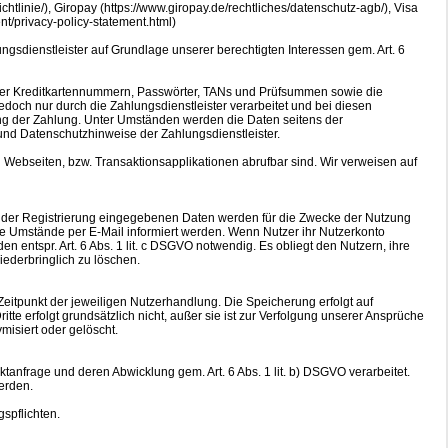
chtlinie/), Giropay (https://www.giropay.de/rechtliches/datenschutz-agb/), Visa
t/privacy-policy-statement.html)
ungsdienstleister auf Grundlage unserer berechtigten Interessen gem. Art. 6
oder Kreditkartennummern, Passwörter, TANs und Prüfsummen sowie die
ch nur durch die Zahlungsdienstleister verarbeitet und bei diesen
tung der Zahlung. Unter Umständen werden die Daten seitens der
 und Datenschutzhinweise der Zahlungsdienstleister.
 Webseiten, bzw. Transaktionsapplikationen abrufbar sind. Wir verweisen auf
n der Registrierung eingegebenen Daten werden für die Zwecke der Nutzung
 Umstände per E-Mail informiert werden. Wenn Nutzer ihr Nutzerkonto
 entspr. Art. 6 Abs. 1 lit. c DSGVO notwendig. Es obliegt den Nutzern, ihre
ederbringlich zu löschen.
itpunkt der jeweiligen Nutzerhandlung. Die Speicherung erfolgt auf
te erfolgt grundsätzlich nicht, außer sie ist zur Verfolgung unserer Ansprüche
misiert oder gelöscht.
tanfrage und deren Abwicklung gem. Art. 6 Abs. 1 lit. b) DSGVO verarbeitet.
erden.
gspflichten.