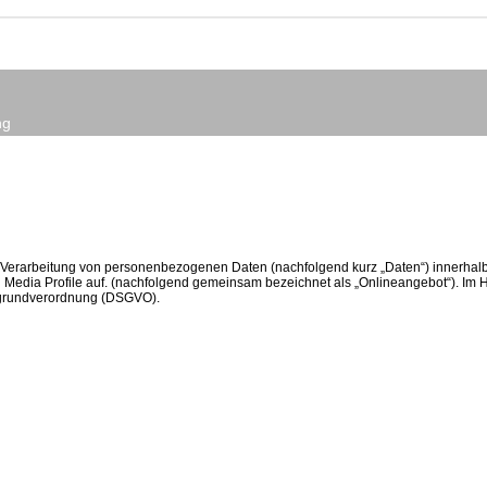
ng
er Verarbeitung von personenbezogenen Daten (nachfolgend kurz „Daten“) innerha
Media Profile auf. (nachfolgend gemeinsam bezeichnet als „Onlineangebot“). Im Hin
utzgrundverordnung (DSGVO).