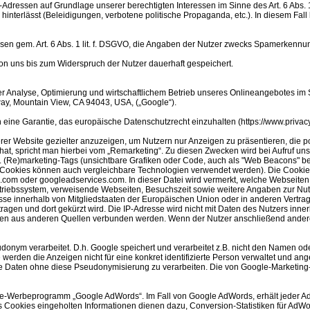
dressen auf Grundlage unserer berechtigten Interessen im Sinne des Art. 6 Abs. 1 
 hinterlässt (Beleidigungen, verbotene politische Propaganda, etc.). In diesem Fa
ssen gem. Art. 6 Abs. 1 lit. f. DSGVO, die Angaben der Nutzer zwecks Spamerkennun
uns bis zum Widerspruch der Nutzer dauerhaft gespeichert.
er Analyse, Optimierung und wirtschaftlichem Betrieb unseres Onlineangebotes im S
ay, Mountain View, CA 94043, USA, („Google“).
ch eine Garantie, das europäische Datenschutzrecht einzuhalten (https://www.priv
 Website gezielter anzuzeigen, um Nutzern nur Anzeigen zu präsentieren, die pote
t hat, spricht man hierbei vom „Remarketing“. Zu diesen Zwecken wird bei Aufruf u
 (Re)marketing-Tags (unsichtbare Grafiken oder Code, auch als "Web Beacons" bez
statt Cookies können auch vergleichbare Technologien verwendet werden). Die Co
com oder googleadservices.com. In dieser Datei wird vermerkt, welche Webseiten de
etriebssystem, verweisende Webseiten, Besuchszeit sowie weitere Angaben zur Nut
resse innerhalb von Mitgliedstaaten der Europäischen Union oder in anderen Ver
ragen und dort gekürzt wird. Die IP-Adresse wird nicht mit Daten des Nutzers i
nen aus anderen Quellen verbunden werden. Wenn der Nutzer anschließend andere
ym verarbeitet. D.h. Google speichert und verarbeitet z.B. nicht den Namen oder
werden die Anzeigen nicht für eine konkret identifizierte Person verwaltet und a
at, die Daten ohne diese Pseudonymisierung zu verarbeiten. Die von Google-Market
ine-Werbeprogramm „Google AdWords“. Im Fall von Google AdWords, erhält jeder 
 Cookies eingeholten Informationen dienen dazu, Conversion-Statistiken für AdWo