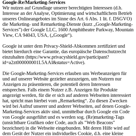
Google-Re/Marketing-Services
Wir nutzen auf Grundlage unserer berechtigten Interessen (d.h.
Interesse an der Analyse, Optimierung und wirtschaftlichem Betrieb
unseres Onlineangebotes im Sinne des Art. 6 Abs. 1 lit. f. DSGVO)
die Marketing- und Remarketing-Dienste (kurz „Google-Marketing-
Services”) der Google LLC, 1600 Amphitheatre Parkway, Mountain
View, CA 94043, USA, („Google“).
Google ist unter dem Privacy-Shield-Abkommen zertifiziert und
bietet hierdurch eine Garantie, das europäische Datenschutzrecht
einzuhalten (https://www.privacyshield.gov/participant?
id=a2zt000000001L5AAI&status=Active).
Die Google-Marketing-Services erlauben uns Werbeanzeigen für
und auf unserer Website gezielter anzuzeigen, um Nutzern nur
Anzeigen zu präsentieren, die potentiell deren Interessen
entsprechen. Falls einem Nutzer z.B. Anzeigen für Produkte
angezeigt werden, für die er sich auf anderen Webseiten interessiert
hat, spricht man hierbei vom „Remarketing“. Zu diesen Zwecken
wird bei Aufruf unserer und anderer Webseiten, auf denen Google-
Marketing-Services aktiv sind, unmittelbar durch Google ein Code
von Google ausgeführt und es werden sog. (Re)marketing-Tags
(unsichtbare Grafiken oder Code, auch als "Web Beacons"
bezeichnet) in die Webseite eingebunden. Mit deren Hilfe wird auf
dem Gerät der Nutzer ein individuelles Cookie, d.h. eine kleine