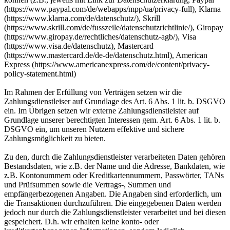
(https://www.paypal.com/de/webapps/mpp/ua/privacy-full), Klarna
(https://www.klarna.com/de/datenschutz/), Skrill
(https://www.skrill.com/de/fusszeile/datenschutzrichtlinie/), Giropay
(https://www.giropay.de/rechtliches/datenschutz-agb/), Visa
(https://www.visa.de/datenschutz), Mastercard
(https://www.mastercard.de/de-de/datenschutz.html), American
Express (https://www.americanexpress.com/de/content/privacy-
policy-statement.html)
Im Rahmen der Erfüllung von Verträgen setzen wir die
Zahlungsdienstleiser auf Grundlage des Art. 6 Abs. 1 lit. b. DSGVO
ein. Im Übrigen setzen wir externe Zahlungsdienstleister auf
Grundlage unserer berechtigten Interessen gem. Art. 6 Abs. 1 lit. b.
DSGVO ein, um unseren Nutzern effektive und sichere
Zahlungsmöglichkeit zu bieten.
Zu den, durch die Zahlungsdienstleister verarbeiteten Daten gehören
Bestandsdaten, wie z.B. der Name und die Adresse, Bankdaten, wie
z.B. Kontonummern oder Kreditkartennummern, Passwörter, TANs
und Prüfsummen sowie die Vertrags-, Summen und
empfängerbezogenen Angaben. Die Angaben sind erforderlich, um
die Transaktionen durchzuführen. Die eingegebenen Daten werden
jedoch nur durch die Zahlungsdienstleister verarbeitet und bei diesen
gespeichert. D.h. wir erhalten keine konto- oder