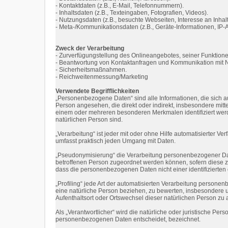
- Kontaktdaten (z.B., E-Mail, Telefonnummern).
- Inhaltsdaten (z.B., Texteingaben, Fotografien, Videos).
- Nutzungsdaten (z.B., besuchte Webseiten, Interesse an Inhalte
- Meta-/Kommunikationsdaten (z.B., Geräte-Informationen, IP-
Zweck der Verarbeitung
- Zurverfügungstellung des Onlineangebotes, seiner Funktione
- Beantwortung von Kontaktanfragen und Kommunikation mit N
- Sicherheitsmaßnahmen.
- Reichweitenmessung/Marketing
Verwendete Begrifflichkeiten
„Personenbezogene Daten“ sind alle Informationen, die sich auf 
Person angesehen, die direkt oder indirekt, insbesondere mi
einem oder mehreren besonderen Merkmalen identifiziert werden
natürlichen Person sind.
„Verarbeitung“ ist jeder mit oder ohne Hilfe automatisierter
umfasst praktisch jeden Umgang mit Daten.
„Pseudonymisierung“ die Verarbeitung personenbezogener Dat
betroffenen Person zugeordnet werden können, sofern diese 
dass die personenbezogenen Daten nicht einer identifizierten
„Profiling“ jede Art der automatisierten Verarbeitung person
eine natürliche Person beziehen, zu bewerten, insbesondere um
Aufenthaltsort oder Ortswechsel dieser natürlichen Person zu
Als „Verantwortlicher“ wird die natürliche oder juristische Pe
personenbezogenen Daten entscheidet, bezeichnet.