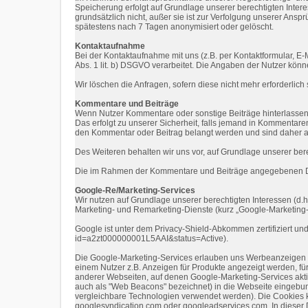
Speicherung erfolgt auf Grundlage unserer berechtigten Intere
grundsätzlich nicht, außer sie ist zur Verfolgung unserer Anspr
spätestens nach 7 Tagen anonymisiert oder gelöscht.
Kontaktaufnahme
Bei der Kontaktaufnahme mit uns (z.B. per Kontaktformular, E
Abs. 1 lit. b) DSGVO verarbeitet. Die Angaben der Nutzer k
Wir löschen die Anfragen, sofern diese nicht mehr erforderlich 
Kommentare und Beiträge
Wenn Nutzer Kommentare oder sonstige Beiträge hinterlassen, 
Das erfolgt zu unserer Sicherheit, falls jemand in Kommentaren
den Kommentar oder Beitrag belangt werden und sind daher an d
Des Weiteren behalten wir uns vor, auf Grundlage unserer ber
Die im Rahmen der Kommentare und Beiträge angegebenen Dat
Google-Re/Marketing-Services
Wir nutzen auf Grundlage unserer berechtigten Interessen (d.h.
Marketing- und Remarketing-Dienste (kurz „Google-Marketing
Google ist unter dem Privacy-Shield-Abkommen zertifiziert und
id=a2zt000000001L5AAI&status=Active).
Die Google-Marketing-Services erlauben uns Werbeanzeigen für
einem Nutzer z.B. Anzeigen für Produkte angezeigt werden, für
anderer Webseiten, auf denen Google-Marketing-Services akti
auch als "Web Beacons" bezeichnet) in die Webseite eingebunde
vergleichbare Technologien verwendet werden). Die Cookies 
googlesyndication.com oder googleadservices.com. In dieser Da