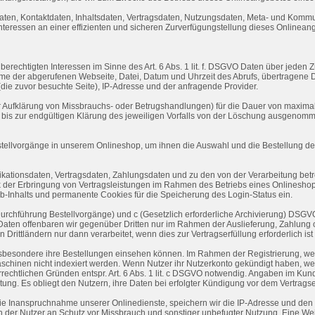
sdaten, Kontaktdaten, Inhaltsdaten, Vertragsdaten, Nutzungsdaten, Meta- und Kom
eressen an einer effizienten und sicheren Zurverfügungstellung dieses Onlineange
erechtigten Interessen im Sinne des Art. 6 Abs. 1 lit. f. DSGVO Daten über jeden Zu
ame der abgerufenen Webseite, Datei, Datum und Uhrzeit des Abrufs, übertragene
(die zuvor besuchte Seite), IP-Adresse und der anfragende Provider.
ur Aufklärung von Missbrauchs- oder Betrugshandlungen) für die Dauer von maxima
d bis zur endgültigen Klärung des jeweiligen Vorfalls von der Löschung ausgenom
tellvorgänge in unserem Onlineshop, um ihnen die Auswahl und die Bestellung d
ationsdaten, Vertragsdaten, Zahlungsdaten und zu den von der Verarbeitung bet
ck der Erbringung von Vertragsleistungen im Rahmen des Betriebs eines Onlinesho
b-Inhalts und permanente Cookies für die Speicherung des Login-Status ein.
 b (Durchführung Bestellvorgänge) und c (Gesetzlich erforderliche Archivierung) DS
 Daten offenbaren wir gegenüber Dritten nur im Rahmen der Auslieferung, Zahlung
ittländern nur dann verarbeitet, wenn dies zur Vertragserfüllung erforderlich is
sbesondere ihre Bestellungen einsehen können. Im Rahmen der Registrierung, werd
schinen nicht indexiert werden. Wenn Nutzer ihr Nutzerkonto gekündigt haben, we
rrechtlichen Gründen entspr. Art. 6 Abs. 1 lit. c DSGVO notwendig. Angaben im Ku
htung. Es obliegt den Nutzern, ihre Daten bei erfolgter Kündigung vor dem Vertrags
 Inanspruchnahme unserer Onlinedienste, speichern wir die IP-Adresse und den 
h der Nutzer an Schutz vor Missbrauch und sonstiger unbefugter Nutzung. Eine Weite