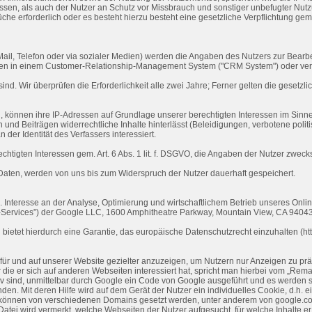
ssen, als auch der Nutzer an Schutz vor Missbrauch und sonstiger unbefugter Nutzu
üche erforderlich oder es besteht hierzu besteht eine gesetzliche Verpflichtung gem
-Mail, Telefon oder via sozialer Medien) werden die Angaben des Nutzers zur Bearb
önnen in einem Customer-Relationship-Management System ("CRM System") oder ver
sind. Wir überprüfen die Erforderlichkeit alle zwei Jahre; Ferner gelten die gesetzli
können ihre IP-Adressen auf Grundlage unserer berechtigten Interessen im Sinne de
 und Beiträgen widerrechtliche Inhalte hinterlässt (Beleidigungen, verbotene politi
er Identität des Verfassers interessiert.
echtigten Interessen gem. Art. 6 Abs. 1 lit. f. DSGVO, die Angaben der Nutzer zwe
en, werden von uns bis zum Widerspruch der Nutzer dauerhaft gespeichert.
 Interesse an der Analyse, Optimierung und wirtschaftlichem Betrieb unseres Online
-Services”) der Google LLC, 1600 Amphitheatre Parkway, Mountain View, CA 94043
 bietet hierdurch eine Garantie, das europäische Datenschutzrecht einzuhalten (htt
 und auf unserer Website gezielter anzuzeigen, um Nutzern nur Anzeigen zu präsen
 die er sich auf anderen Webseiten interessiert hat, spricht man hierbei vom „Rem
v sind, unmittelbar durch Google ein Code von Google ausgeführt und es werden s
n. Mit deren Hilfe wird auf dem Gerät der Nutzer ein individuelles Cookie, d.h. e
können von verschiedenen Domains gesetzt werden, unter anderem von google.com
tei wird vermerkt, welche Webseiten der Nutzer aufgesucht, für welche Inhalte er s