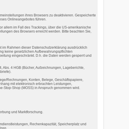
meinstellungen ihres Browsers zu deaktivieren. Gespeicherte
eses Onlineangebotes führen.
or allem im Fall des Trackings, über die US-amerikanische
llungen des Browsers erreicht werden. Bitte beachten Sie,
cht im Rahmen dieser Datenschutzerklärung ausdrücklich
ung keine gesetzlichen Aufbewahrungspflichten
rbeitung eingeschränkt. D.h. die Daten werden gesperrt und
4, Abs. 4 HGB (Bücher, Aufzeichnungen, Lageberichte,
riefe).
elege/Rechnungen, Konten, Belege, Geschäftspapiere,
hang mit elektronisch erbrachten Leistungen,
i-One-Stop-Shop (MOSS) in Anspruch genommen wird.
Werbung und Marktforschung.
mdienstleistungen, Rechenkapazität, Speicherplatz und
tzen.