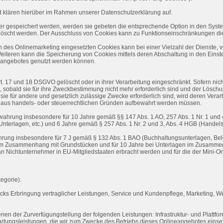
 klären hierüber im Rahmen unserer Datenschutzerklärung auf.
ner gespeichert werden, werden sie gebeten die entsprechende Option in den Syste
löscht werden. Der Ausschluss von Cookies kann zu Funktionseinschränkungen di
des Onlinemarketing eingesetzten Cookies kann bei einer Vielzahl der Dienste, v
Weiteren kann die Speicherung von Cookies mittels deren Abschaltung in den Einste
neangebotes genutzt werden können.
. 17 und 18 DSGVO gelöscht oder in ihrer Verarbeitung eingeschränkt. Sofern ni
 sobald sie für ihre Zweckbestimmung nicht mehr erforderlich sind und der Lösch
sie für andere und gesetzlich zulässige Zwecke erforderlich sind, wird deren Vera
 die aus handels- oder steuerrechtlichen Gründen aufbewahrt werden müssen.
ewahrung insbesondere für 10 Jahre gemäß §§ 147 Abs. 1 AO, 257 Abs. 1 Nr. 1 und 
terlagen, etc.) und 6 Jahre gemäß § 257 Abs. 1 Nr. 2 und 3, Abs. 4 HGB (Handelsb
wahrung insbesondere für 7 J gemäß § 132 Abs. 1 BAO (Buchhaltungsunterlagen, B
e im Zusammenhang mit Grundstücken und für 10 Jahre bei Unterlagen im Zusammen
an Nichtunternehmer in EU-Mitgliedstaaten erbracht werden und für die der Min
egorie).
cks Erbringung vertraglicher Leistungen, Service und Kundenpflege, Marketing, 
n der Zurverfügungstellung der folgenden Leistungen: Infrastruktur- und Plattfor
rtungsleistungen, die wir zum Zwecke des Betriebs dieses Onlineangebotes einse