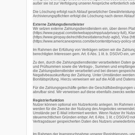
außer sie ist zur Verfolgung unserer Ansprüche erforderlich ode
Die Löschung erfolgt nach Ablauf gesetzlicher Gewährleistungs-
Archivierungspflichten erfolgt die Löschung nach deren Ablauf
Externe Zahlungsdienstleister
Wir setzen externe Zahlungsdienstleistern ein, über deren Pla
(https://www.paypal.com/de/webapps/mpp/ua/privacy-full), Klarna
(https://www.giropay.de/rechtliches/datenschutz-agb/), Visa (
(https://www.americanexpress.com/de/content/privacy-policy-s
Im Rahmen der Erfüllung von Verträgen setzen wir die Zahlungs
berechtigten Interessen gem. Art. 6 Abs. 1 lit. b. DSGVO ein, 
Zu den, durch die Zahlungsdienstleister verarbeiteten Daten
und Prüfsummen sowie die Vertrags-, Summen und empfängerb
die Zahlungsdienstleister verarbeitet und bei diesen gespeiche
Negativbeauskunftung der Zahlung. Unter Umständen werden die
Bonitätsprüfung. Hierzu verweisen wir auf die AGB und Datens
Für die Zahlungsgeschäfte gelten die Geschäftsbedingungen un
abrufbar sind. Wir verweisen auf diese ebenfalls zwecks weit
Registrierfunktion
Nutzer können optional ein Nutzerkonto anlegen. Im Rahmen d
werden für die Zwecke der Nutzung des Angebotes verwendet.
Umstände per E-Mail informiert werden. Wenn Nutzer ihr Nutze
steuerrechtlichen Gründen entspr. Art. 6 Abs. 1 lit. c DSGVO n
Vertragsdauer gespeicherten Daten des Nutzers unwiederbring
Im Rahmen der Inanspruchnahme unserer Registrierungs- und 