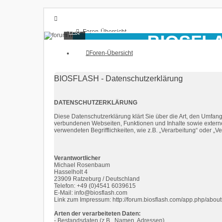
FAQ
Foren-Übersicht
BIOSFL
FAQ
Foren-Übersicht
Anmelden
BIOS Hilfe + Infos + B
Registrieren
BIOSFLASH - Datenschutzerklärung
DATENSCHUTZERKLÄRUNG
Diese Datenschutzerklärung klärt Sie über die Art, den Umfa
verbundenen Webseiten, Funktionen und Inhalte sowie externen
verwendeten Begrifflichkeiten, wie z.B. „Verarbeitung“ oder „
Verantwortlicher
Michael Rosenbaum
Hasselholt 4
23909 Ratzeburg / Deutschland
Telefon: +49 (0)4541 6039615
E-Mail: info@biosflash.com
Link zum Impressum: http://forum.biosflash.com/app.php/abou
Arten der verarbeiteten Daten:
- Bestandsdaten (z.B., Namen, Adressen).