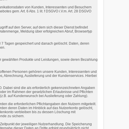
munikationsdaten von Kunden, Interessenten und Besuchern
botes gem. Art. 6 Abs. 1 lit. f DSGVO i.V.m. Art. 28 DSGVO
griff auf den Server, auf dem sich dieser Dienst befindet
 Datenmenge, Meldung über erfolgreichen Abruf, Browsertyp
l 7 Tagen gespeichert und danach gelöscht. Daten, deren
men.
er gewählten Produkte und Leistungen, sowie deren Bezahlung
roffenen Personen gehören unsere Kunden, Interessenten und
ps, Abrechnung, Auslieferung und der Kundenservices. Hierbei
GVO. Dabei sind die als erforderlich gekennzeichneten Angaben
 oder im Rahmen der gesetzlichen Erlaubnisse und Pflichten
t (z.B. auf Kundenwunsch bei Auslieferung oder Zahlung).
en die erforderlichen Pflichtangaben den Nutzern mitgeteilt.
rden deren Daten im Hinblick auf das Nutzerkonto gelöscht,
ndenkonto verbleiben bis zu dessen Löschung mit
ende zu sichern.
Zeitpunkt der jeweiligen Nutzerhandlung. Die Speicherung
rgabe dieser Daten an Dritte erfolgt grundsätzlich nicht,