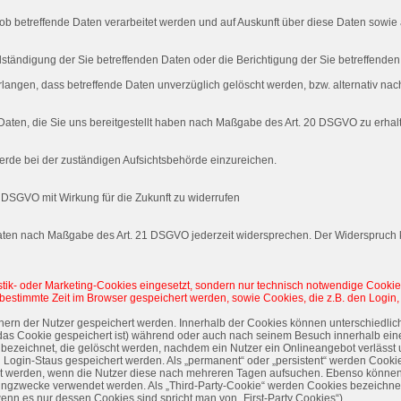
ob betreffende Daten verarbeitet werden und auf Auskunft über diese Daten sowie
ständigung der Sie betreffenden Daten oder die Berichtigung der Sie betreffenden
angen, dass betreffende Daten unverzüglich gelöscht werden, bzw. alternativ n
Daten, die Sie uns bereitgestellt haben nach Maßgabe des Art. 20 DSGVO zu erhal
rde bei der zuständigen Aufsichtsbehörde einzureichen.
 3 DSGVO mit Wirkung für die Zukunft zu widerrufen
 Daten nach Maßgabe des Art. 21 DSGVO jederzeit widersprechen. Der Widerspruch
istik- oder Marketing-Cookies eingesetzt, sondern nur technisch notwendige Cookies
e bestimmte Zeit im Browser gespeichert werden, sowie Cookies, die z.B. den Logi
hnern der Nutzer gespeichert werden. Innerhalb der Cookies können unterschiedli
as Cookie gespeichert ist) während oder auch nach seinem Besuch innerhalb ein
 bezeichnet, die gelöscht werden, nachdem ein Nutzer ein Onlineangebot verlässt 
in Login-Staus gespeichert werden. Als „permanent“ oder „persistent“ werden Cook
ert werden, wenn die Nutzer diese nach mehreren Tagen aufsuchen. Ebenso können
ngzwecke verwendet werden. Als „Third-Party-Cookie“ werden Cookies bezeichnet,
enn es nur dessen Cookies sind spricht man von „First-Party Cookies“).