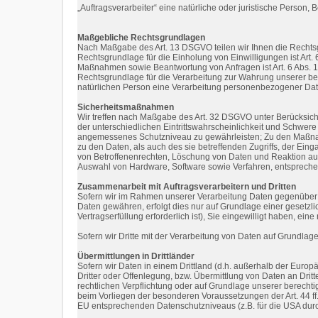
„Auftragsverarbeiter“ eine natürliche oder juristische Person,
Maßgebliche Rechtsgrundlagen
Nach Maßgabe des Art. 13 DSGVO teilen wir Ihnen die Rechtsg
Rechtsgrundlage für die Einholung von Einwilligungen ist Art. 
Maßnahmen sowie Beantwortung von Anfragen ist Art. 6 Abs. 1 li
Rechtsgrundlage für die Verarbeitung zur Wahrung unserer berec
natürlichen Person eine Verarbeitung personenbezogener Daten
Sicherheitsmaßnahmen
Wir treffen nach Maßgabe des Art. 32 DSGVO unter Berücksich
der unterschiedlichen Eintrittswahrscheinlichkeit und Schwer
angemessenes Schutzniveau zu gewährleisten; Zu den Maßnahm
zu den Daten, als auch des sie betreffenden Zugriffs, der Ei
von Betroffenenrechten, Löschung von Daten und Reaktion auf
Auswahl von Hardware, Software sowie Verfahren, entsprechen
Zusammenarbeit mit Auftragsverarbeitern und Dritten
Sofern wir im Rahmen unserer Verarbeitung Daten gegenüber an
Daten gewähren, erfolgt dies nur auf Grundlage einer gesetzlic
Vertragserfüllung erforderlich ist), Sie eingewilligt haben, ei
Sofern wir Dritte mit der Verarbeitung von Daten auf Grundlag
Übermittlungen in Drittländer
Sofern wir Daten in einem Drittland (d.h. außerhalb der Eu
Dritter oder Offenlegung, bzw. Übermittlung von Daten an Dritte
rechtlichen Verpflichtung oder auf Grundlage unserer berechtig
beim Vorliegen der besonderen Voraussetzungen der Art. 44 ff.
EU entsprechenden Datenschutzniveaus (z.B. für die USA durch 