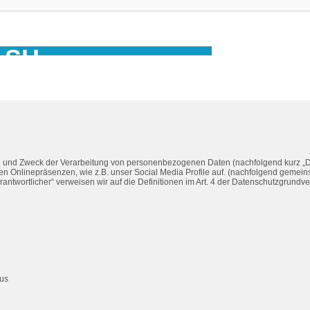
ASH
IOS-Chip-Programmierung
ng und Zweck der Verarbeitung von personenbezogenen Daten (nachfolgend kurz „D
 Onlinepräsenzen, wie z.B. unser Social Media Profile auf. (nachfolgend gemeins
Verantwortlicher“ verweisen wir auf die Definitionen im Art. 4 der Datenschutzgrun
tus