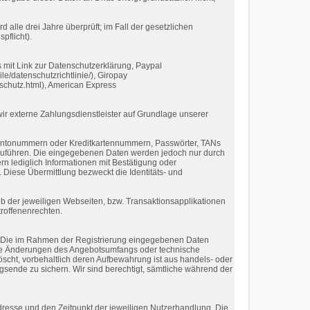
 alle drei Jahre überprüft; im Fall der gesetzlichen
pflicht).
s mit Link zur Datenschutzerklärung, Paypal
le/datenschutzrichtlinie/), Giropay
nschutz.html), American Express
wir externe Zahlungsdienstleister auf Grundlage unserer
 Kontonummern oder Kreditkartennummern, Passwörter, TANs
uführen. Die eingegebenen Daten werden jedoch nur durch
rn lediglich Informationen mit Bestätigung oder
 Diese Übermittlung bezweckt die Identitäts- und
b der jeweiligen Webseiten, bzw. Transaktionsapplikationen
troffenenrechten.
t. Die im Rahmen der Registrierung eingegebenen Daten
wie Änderungen des Angebotsumfangs oder technische
scht, vorbehaltlich deren Aufbewahrung ist aus handels- oder
agsende zu sichern. Wir sind berechtigt, sämtliche während der
resse und den Zeitpunkt der jeweiligen Nutzerhandlung. Die