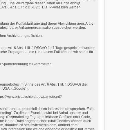
ng. Eine Weitergabe dieser Daten an Dritte erfolgt
. Art. 6 Abs. 1 lit. c DSGVO. Die IP-Adressen werden
eitung der Kontaktanfrage und deren Abwicklung gem. Art. 6
gleichbarer Anfragenorganisation gespeichert werden.
chen Archivierungspflichten.
s Art. 6 Abs. 1 lit. f. DSGVO für 7 Tage gespeichert werden.
sche Propaganda, etc.). In diesem Fall können wir selbst für
cks Spamerkennung zu verarbeiten.
angebotes im Sinne des Art. 6 Abs. 1 lit. f. DSGVO) die
, USA, („Google“).
ps://www.privacyshield.gov/participant?
tieren, die potentiell deren Interessen entsprechen. Falls
arketing“. Zu diesen Zwecken wird bei Aufruf unserer und
og. (Re)marketing-Tags (unsichtbare Grafiken oder Code,
ine kleine Datei abgespeichert (statt Cookies können auch
, doubleclick.net, invitemedia.com, admeld.com,
ich interessiert und welche Angebote er geklickt hat, ferner