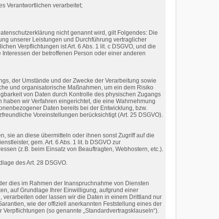
s Verantwortlichen verarbeitet;
tenschutzerklärung nicht genannt wird, gilt Folgendes: Die
üllung unserer Leistungen und Durchführung vertraglicher
hen Verpflichtungen ist Art. 6 Abs. 1 lit. c DSGVO, und die
ge Interessen der betroffenen Person oder einer anderen
angs, der Umstände und der Zwecke der Verarbeitung sowie
nische und organisatorische Maßnahmen, um ein dem Risiko
ügbarkeit von Daten durch Kontrolle des physischen Zugangs
en haben wir Verfahren eingerichtet, die eine Wahrnehmung
onenbezogener Daten bereits bei der Entwicklung, bzw.
reundliche Voreinstellungen berücksichtigt (Art. 25 DSGVO).
sie an diese übermitteln oder ihnen sonst Zugriff auf die
stleister, gem. Art. 6 Abs. 1 lit. b DSGVO zur
eressen (z.B. beim Einsatz von Beauftragten, Webhostern, etc.).
ndlage des Art. 28 DSGVO.
n oder dies im Rahmen der Inanspruchnahme von Diensten
hten, auf Grundlage Ihrer Einwilligung, aufgrund einer
, verarbeiten oder lassen wir die Daten in einem Drittland nur
rantien, wie der offiziell anerkannten Feststellung eines der
er Verpflichtungen (so genannte „Standardvertragsklauseln“).