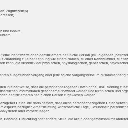
n, Zugriffszeiten).
Adressen).
n und Inhalte.
utzern.
eine identifizierte oder identifizierbare natürliche Person (im Folgenden „betroffen
ttels Zuordnung zu einer Kennung wie einem Namen, zu einer Kennnummer, zu Stand
 kann, die Ausdruck der physischen, physiologischen, genetischen, psychischen, wi
 Verfahren ausgeführten Vorgang oder jede solche Vorgangsreihe im Zusammenhang 
en in einer Weise, dass die personenbezogenen Daten ohne Hinzuziehung zusätzli
zusätzlichen Informationen gesondert aufbewahrt werden und technischen und org
 oder identifizierbaren natürlichen Person zugewiesen werden;
enbezogener Daten, die darin besteht, dass diese personenbezogenen Daten verwen
 Aspekte bezüglich Arbeitsleistung, wirtschaftliche Lage, Gesundheit, persönliche 
 analysieren oder vorherzusagen;
rson, Behörde, Einrichtung oder andere Stelle, die allein oder gemeinsam mit ander