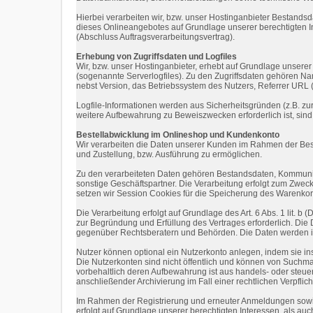
Hierbei verarbeiten wir, bzw. unser Hostinganbieter Bestand
dieses Onlineangebotes auf Grundlage unserer berechtigten Int
(Abschluss Auftragsverarbeitungsvertrag).
Erhebung von Zugriffsdaten und Logfiles
Wir, bzw. unser Hostinganbieter, erhebt auf Grundlage unserer b
(sogenannte Serverlogfiles). Zu den Zugriffsdaten gehören N
nebst Version, das Betriebssystem des Nutzers, Referrer URL 
Logfile-Informationen werden aus Sicherheitsgründen (z.B. z
weitere Aufbewahrung zu Beweiszwecken erforderlich ist, sin
Bestellabwicklung im Onlineshop und Kundenkonto
Wir verarbeiten die Daten unserer Kunden im Rahmen der Bes
und Zustellung, bzw. Ausführung zu ermöglichen.
Zu den verarbeiteten Daten gehören Bestandsdaten, Kommunik
sonstige Geschäftspartner. Die Verarbeitung erfolgt zum Zwe
setzen wir Session Cookies für die Speicherung des Warenkor
Die Verarbeitung erfolgt auf Grundlage des Art. 6 Abs. 1 lit.
zur Begründung und Erfüllung des Vertrages erforderlich. Die
gegenüber Rechtsberatern und Behörden. Die Daten werden in Dr
Nutzer können optional ein Nutzerkonto anlegen, indem sie in
Die Nutzerkonten sind nicht öffentlich und können von Suchma
vorbehaltlich deren Aufbewahrung ist aus handels- oder steue
anschließender Archivierung im Fall einer rechtlichen Verpflic
Im Rahmen der Registrierung und erneuter Anmeldungen sowie
erfolgt auf Grundlage unserer berechtigten Interessen, als auc