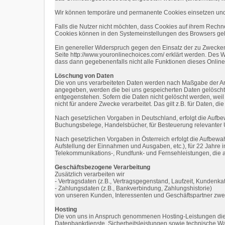
Wir können temporäre und permanente Cookies einsetzen und
Falls die Nutzer nicht möchten, dass Cookies auf ihrem Rech
Cookies können in den Systemeinstellungen des Browsers ge
Ein genereller Widerspruch gegen den Einsatz der zu Zwecken 
Seite http://www.youronlinechoices.com/ erklärt werden. Des 
dass dann gegebenenfalls nicht alle Funktionen dieses Onli
Löschung von Daten
Die von uns verarbeiteten Daten werden nach Maßgabe der Art
angegeben, werden die bei uns gespeicherten Daten gelöscht,
entgegenstehen. Sofern die Daten nicht gelöscht werden, weil 
nicht für andere Zwecke verarbeitet. Das gilt z.B. für Daten,
Nach gesetzlichen Vorgaben in Deutschland, erfolgt die Aufb
Buchungsbelege, Handelsbücher, für Besteuerung relevanter Un
Nach gesetzlichen Vorgaben in Österreich erfolgt die Aufbe
Aufstellung der Einnahmen und Ausgaben, etc.), für 22 Jahr
Telekommunikations-, Rundfunk- und Fernsehleistungen, die 
Geschäftsbezogene Verarbeitung
Zusätzlich verarbeiten wir
- Vertragsdaten (z.B., Vertragsgegenstand, Laufzeit, Kundenkat
- Zahlungsdaten (z.B., Bankverbindung, Zahlungshistorie)
von unseren Kunden, Interessenten und Geschäftspartner zwe
Hosting
Die von uns in Anspruch genommenen Hosting-Leistungen diene
Datenbankdienste, Sicherheitsleistungen sowie technische Wa