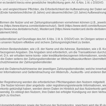
r es besteht hierzu eine gesetzliche Verpflichtung gem. Art. 6 Abs. 1 lit. c DSGVO.
 und vergleichbarer Pflichten, die Erforderlichkeit der Aufbewahrung der Daten wird
 (Ende handelsrechtlicher (6 Jahre) und steuerrechtlicher (10 Jahre) Aufbewahrungs
ttformen die Nutzer und wir Zahlungstransaktionen vornehmen können (z.B., jeweil
 (https://www.klarna.com/de/datenschutz/), Skrill (https://www.skrill.com/de/fusszei
https://www.visa.de/datenschutz), Mastercard (https://www.mastercard.de/de-de/date
tatement.html)
dienstleiser auf Grundlage des Art. 6 Abs. 1 lit. b. DSGVO ein. Im Übrigen setzen 
um unseren Nutzern effektive und sichere Zahlungsmöglichkeit zu bieten.
 gehören Bestandsdaten, wie z.B. der Name und die Adresse, Bankdaten, wie z.B.
ezogenen Angaben. Die Angaben sind erforderlich, um die Transaktionen durchz
rt. D.h. wir erhalten keine konto- oder kreditkartenbezogenen Informationen, sonde
 Daten seitens der Zahlungsdienstleister an Wirtschaftsauskunfteien übermittelt.
chutzhinweise der Zahlungsdienstleister.
d die Datenschutzhinweise der jeweiligen Zahlungsdienstleister, welche innerhal
erer Informationen und Geltendmachung von Widerrufs-, Auskunfts- und anderen Be
er Registrierung werden die erforderlichen Pflichtangaben den Nutzern mitgeteil
 Die Nutzer können über angebots- oder registrierungsrelevante Informationen, 
rkonto gekündigt haben, werden deren Daten im Hinblick auf das Nutzerkonto gelö
otwendig. Es obliegt den Nutzern, ihre Daten bei erfolgter Kündigung vor dem Vertr
lich zu löschen.
Anmeldefunktionen sowie der Nutzung der Nutzerkontos, speichern wird die IP-Ad