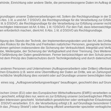
 Behörde, Einrichtung oder andere Stelle, die personenbezogene Daten im Auftrag de
rundlagen unserer Datenverarbeitungen mit. Sofern die Rechtsgrundlage in der Da
6 Abs. 1 lit. a und Art. 7 DSGVO, die Rechtsgrundlage für die Verarbeitung zur Erf
t. b DSGVO, die Rechtsgrundlage für die Verarbeitung zur Erfüllung unserer rechtlic
htigten Interessen ist Art. 6 Abs. 1 lit. f DSGVO. Für den Fall, dass lebenswichti
 erforderlich machen, dient Art. 6 Abs. 1 lit. d DSGVO als Rechtsgrundlage.
tigung des Stands der Technik, der Implementierungskosten und der Art, des Umf
e des Risikos für die Rechte und Freiheiten natürlicher Personen, geeignete tech
en gehören insbesondere die Sicherung der Vertraulichkeit, Integrität und Verf
ngabe, Weitergabe, der Sicherung der Verfügbarkeit und ihrer Trennung. Des Weiter
 Gefährdung der Daten gewährleisen. Ferner berücksichtigen wir den Schutz pers
d dem Prinzip des Datenschutzes durch Technikgestaltung und durch datenschutzf
deren Personen und Unternehmen (Auftragsverarbeitern oder Dritten) offenbaren, 
hen Erlaubnis (z.B. wenn eine Übermittlung der Daten an Dritte, wie an Zahlungsdien
ne rechtliche Verpflichtung dies vorsieht oder auf Grundlage unserer berechtigten Int
e eines sog. „Auftragsverarbeitungsvertrages“ beauftragen, geschieht dies auf Gru
ropäischen Union (EU) oder des Europäischen Wirtschaftsraums (EWR)) verarbeite
 geschieht, erfolgt dies nur, wenn es zur Erfüllung unserer (vor)vertraglichen Pflic
ten Interessen geschieht. Vorbehaltlich gesetzlicher oder vertraglicher Erlaubnisse
 DSGVO verarbeiten. D.h. die Verarbeitung erfolgt z.B. auf Grundlage besonderer Ga
das „Privacy Shield“) oder Beachtung offiziell anerkannter spezieller vertraglich