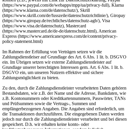
(https://www.paypal.com/de/webapps/mpp/ua/privacy-full), Klarna
(https://www.klarna.com/de/datenschutz/), Skrill
(https://www.skrill.com/de/fusszeile/datenschutzrichtlinie/), Giropay
(https://www.giropay.de/rechtliches/datenschutz-agb/), Visa
(https://www.visa.de/datenschutz), Mastercard
(https://www.mastercard.de/de-de/datenschutz.html), American
Express (https://www.americanexpress.com/de/content/privacy-
policy-statement.html)
Im Rahmen der Erfüllung von Verträgen setzen wir die
Zahlungsdienstleiser auf Grundlage des Art. 6 Abs. 1 lit. b. DSGVO
ein. Im Übrigen setzen wir externe Zahlungsdienstleister auf
Grundlage unserer berechtigten Interessen gem. Art. 6 Abs. 1 lit. b.
DSGVO ein, um unseren Nutzern effektive und sichere
Zahlungsmöglichkeit zu bieten.
Zu den, durch die Zahlungsdienstleister verarbeiteten Daten gehören
Bestandsdaten, wie z.B. der Name und die Adresse, Bankdaten, wie
z.B. Kontonummern oder Kreditkartennummern, Passwörter, TANs
und Prüfsummen sowie die Vertrags-, Summen und
empfängerbezogenen Angaben. Die Angaben sind erforderlich, um
die Transaktionen durchzuführen. Die eingegebenen Daten werden
jedoch nur durch die Zahlungsdienstleister verarbeitet und bei diesen
gespeichert. D.h. wir erhalten keine konto- oder