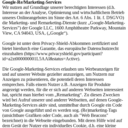
Google-Re/Marketing-Services
Wir nutzen auf Grundlage unserer berechtigten Interessen (d.h.
Interesse an der Analyse, Optimierung und wirtschaftlichem Betrieb
unseres Onlineangebotes im Sinne des Art. 6 Abs. 1 lit. f. DSGVO)
die Marketing- und Remarketing-Dienste (kurz „Google-Marketing-
Services”) der Google LLC, 1600 Amphitheatre Parkway, Mountain
View, CA 94043, USA, („Google“).
Google ist unter dem Privacy-Shield-Abkommen zertifiziert und
bietet hierdurch eine Garantie, das europäische Datenschutzrecht
einzuhalten (https://www.privacyshield.gov/participant?
id=a2zt000000001L5AAI&status=Active).
Die Google-Marketing-Services erlauben uns Werbeanzeigen für
und auf unserer Website gezielter anzuzeigen, um Nutzern nur
Anzeigen zu präsentieren, die potentiell deren Interessen
entsprechen. Falls einem Nutzer z.B. Anzeigen für Produkte
angezeigt werden, für die er sich auf anderen Webseiten interessiert
hat, spricht man hierbei vom „Remarketing“. Zu diesen Zwecken
wird bei Aufruf unserer und anderer Webseiten, auf denen Google-
Marketing-Services aktiv sind, unmittelbar durch Google ein Code
von Google ausgeführt und es werden sog. (Re)marketing-Tags
(unsichtbare Grafiken oder Code, auch als "Web Beacons"
bezeichnet) in die Webseite eingebunden. Mit deren Hilfe wird auf
dem Gerät der Nutzer ein individuelles Cookie, d.h. eine kleine