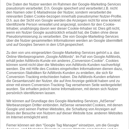
Die Daten der Nutzer werden im Rahmen der Google-Marketing-Services
pseudonym verarbeitet. D.h. Google speichert und verarbeitet z.B. nicht
den Namen oder E-Mailadresse der Nutzer, sondern verarbeitet die
relevanten Daten Cookie-bezogen innerhalb pseudonymer Nutzer-Profile.
D.h. aus der Sicht von Google werden die Anzeigen nicht für eine konkret
identifizierte Person verwaltet und angezeigt, sondern für den Cookie-
Inhaber, unabhängig davon wer dieser Cookie-Inhaber ist. Dies gilt nicht,
wenn ein Nutzer Google ausdrücklich erlaubt hat, die Daten ohne diese
Pseudonymisierung zu verarbeiten. Die von Google-Marketing-Services
über die Nutzer gesammelten Informationen werden an Google übermittelt
und auf Googles Servern in den USA gespeichert.
Zu den von uns eingesetzten Google-Marketing-Services gehört u.a. das
Online-Werbeprogramm „Google AdWords“. Im Fall von Google AdWords,
erhält jeder AdWords-Kunde ein anderes „Conversion-Cookie“. Cookies
können somit nicht über die Websites von AdWords-Kunden nachverfolgt
werden. Die mit Hilfe des Cookies eingeholten Informationen dienen dazu,
Conversion-Statistiken für AdWords-Kunden zu erstellen, die sich für
Conversion-Tracking entschieden haben. Die AdWords-Kunden erfahren
die Gesamtanzahl der Nutzer, die auf ihre Anzeige geklickt haben und zu
einer mit einem Conversion-Tracking-Tag versehenen Seite weitergeleitet
wurden. Sie erhalten jedoch keine Informationen, mit denen sich Nutzer
persönlich identifizieren lassen.
Wir können auf Grundlage des Google-Marketing-Services „AdSense“
Werbeanzeigen Dritter einbinden. AdSense verwendet Cookies, mit denen
Google und seinen Partner-Websites, die Schaltung von Anzeigen auf
Basis der Besuche von Nutzern auf dieser Website bzw. anderen Websites
im Internet ermöglicht wird.
Ferner können wir den "Google Tag Manager" einsetzen, um die Google