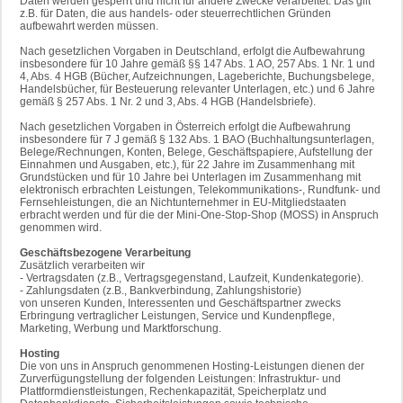
Daten werden gesperrt und nicht für andere Zwecke verarbeitet. Das gilt
z.B. für Daten, die aus handels- oder steuerrechtlichen Gründen
aufbewahrt werden müssen.
Nach gesetzlichen Vorgaben in Deutschland, erfolgt die Aufbewahrung
insbesondere für 10 Jahre gemäß §§ 147 Abs. 1 AO, 257 Abs. 1 Nr. 1 und
4, Abs. 4 HGB (Bücher, Aufzeichnungen, Lageberichte, Buchungsbelege,
Handelsbücher, für Besteuerung relevanter Unterlagen, etc.) und 6 Jahre
gemäß § 257 Abs. 1 Nr. 2 und 3, Abs. 4 HGB (Handelsbriefe).
Nach gesetzlichen Vorgaben in Österreich erfolgt die Aufbewahrung
insbesondere für 7 J gemäß § 132 Abs. 1 BAO (Buchhaltungsunterlagen,
Belege/Rechnungen, Konten, Belege, Geschäftspapiere, Aufstellung der
Einnahmen und Ausgaben, etc.), für 22 Jahre im Zusammenhang mit
Grundstücken und für 10 Jahre bei Unterlagen im Zusammenhang mit
elektronisch erbrachten Leistungen, Telekommunikations-, Rundfunk- und
Fernsehleistungen, die an Nichtunternehmer in EU-Mitgliedstaaten
erbracht werden und für die der Mini-One-Stop-Shop (MOSS) in Anspruch
genommen wird.
Geschäftsbezogene Verarbeitung
Zusätzlich verarbeiten wir
- Vertragsdaten (z.B., Vertragsgegenstand, Laufzeit, Kundenkategorie).
- Zahlungsdaten (z.B., Bankverbindung, Zahlungshistorie)
von unseren Kunden, Interessenten und Geschäftspartner zwecks
Erbringung vertraglicher Leistungen, Service und Kundenpflege,
Marketing, Werbung und Marktforschung.
Hosting
Die von uns in Anspruch genommenen Hosting-Leistungen dienen der
Zurverfügungstellung der folgenden Leistungen: Infrastruktur- und
Plattformdienstleistungen, Rechenkapazität, Speicherplatz und