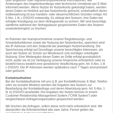
über angebots- oder registrierungsrelevante Informationen, wie
Änderungen des Angebotsumfangs oder technische Umstände per E-Mail
informiert werden. Wenn Nutzer ihr Nutzerkonto gekündigt haben, werden
deren Daten im Hinblick auf das Nutzerkonto gelöscht, vorbehaltlich deren
Aufbewahrung ist aus handels- oder steuerrechtlichen Gründen entspr. Art.
6 Abs. 1 lit. c DSGVO notwendig. Es obliegt den Nutzern, ihre Daten bei
erfolgter Kündigung vor dem Vertragsende zu sichern. Wir sind berechtigt,
sämtliche während der Vertragsdauer gespeicherten Daten des Nutzers
unwiederbringlich zu löschen.
Im Rahmen der Inanspruchnahme unserer Registrierungs- und
Anmeldefunktionen sowie der Nutzung der Nutzerkontos, speichern wird
die IP-Adresse und den Zeitpunkt der jeweiligen Nutzerhandlung. Die
Speicherung erfolgt auf Grundlage unserer berechtigten Interessen, als
auch der Nutzer an Schutz vor Missbrauch und sonstiger unbefugter
Nutzung. Eine Weitergabe dieser Daten an Dritte erfolgt grundsätzlich
nicht, außer sie ist zur Verfolgung unserer Ansprüche erforderlich oder es
besteht hierzu besteht eine gesetzliche Verpflichtung gem. Art. 6 Abs. 1 lit.
c DSGVO. Die IP-Adressen werden spätestens nach 7 Tagen anonymisiert
oder gelöscht.
Kontaktaufnahme
Bei der Kontaktaufnahme mit uns (z.B. per Kontaktformular, E-Mail, Telefon
oder via sozialer Medien) werden die Angaben des Nutzers zur
Bearbeitung der Kontaktanfrage und deren Abwicklung gem. Art. 6 Abs. 1
lit. b) DSGVO verarbeitet. Die Angaben der Nutzer können in einem
Customer-Relationship-Management System ("CRM System") oder
vergleichbarer Anfragenorganisation gespeichert werden.
Wir löschen die Anfragen, sofern diese nicht mehr erforderlich sind. Wir
überprüfen die Erforderlichkeit alle zwei Jahre; Ferner gelten die