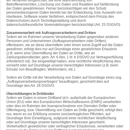
wir Verfahren eingerichtet, die eine Wahrnehmung von
Betroffenenrechten, Löschung von Daten und Reaktion auf Gefährdung
der Daten gewährleisen. Ferner berücksichtigen wir den Schutz
personenbezogener Daten bereits bei der Entwicklung, bzw. Auswahl von
Hardware, Software sowie Verfahren, entsprechend dem Prinzip des
Datenschutzes durch Technikgestaltung und durch
datenschutzfreundliche Voreinstellungen berücksichtigt (Art. 25 DSGVO).
Zusammenarbeit mit Auftragsverarbeitern und Dritten
Sofern wir im Rahmen unserer Verarbeitung Daten gegenüber anderen
Personen und Unternehmen (Auftragsverarbeitern oder Dritten)
offenbaren, sie an diese übermitteln oder ihnen sonst Zugriff auf die Daten
gewähren, erfolgt dies nur auf Grundlage einer gesetzlichen Erlaubnis
(z.B. wenn eine Übermittlung der Daten an Dritte, wie an
Zahlungsdienstleister, gem. Art. 6 Abs. 1 lit. b DSGVO zur Vertragserfüllung
erforderlich ist), Sie eingewilligt haben, eine rechtliche Verpflichtung dies
vorsieht oder auf Grundlage unserer berechtigten Interessen (z.B. beim
Einsatz von Beauftragten, Webhostern, etc.).
Sofern wir Dritte mit der Verarbeitung von Daten auf Grundlage eines sog.
„Auftragsverarbeitungsvertrages“ beauftragen, geschieht dies auf
Grundlage des Art. 28 DSGVO.
Übermittlungen in Drittländer
Sofern wir Daten in einem Drittland (d.h. außerhalb der Europäischen
Union (EU) oder des Europäischen Wirtschaftsraums (EWR)) verarbeiten
oder dies im Rahmen der Inanspruchnahme von Diensten Dritter oder
Offenlegung, bzw. Übermittlung von Daten an Dritte geschieht, erfolgt dies
nur, wenn es zur Erfüllung unserer (vor)vertraglichen Pflichten, auf
Grundlage Ihrer Einwilligung, aufgrund einer rechtlichen Verpflichtung
oder auf Grundlage unserer berechtigten Interessen geschieht.
Vorbehaltlich gesetzlicher oder vertraglicher Erlaubnisse, verarbeiten oder