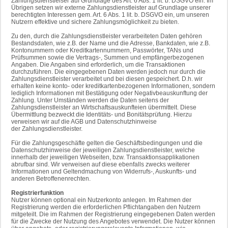
Zahlungsdienstleiser auf Grundlage des Art. 6 Abs. 1 lit. b. DSGVO ein. Im
Übrigen setzen wir externe Zahlungsdienstleister auf Grundlage unserer
berechtigten Interessen gem. Art. 6 Abs. 1 lit. b. DSGVO ein, um unseren
Nutzern effektive und sichere Zahlungsmöglichkeit zu bieten.
Zu den, durch die Zahlungsdienstleister verarbeiteten Daten gehören
Bestandsdaten, wie z.B. der Name und die Adresse, Bankdaten, wie z.B.
Kontonummern oder Kreditkartennummern, Passwörter, TANs und
Prüfsummen sowie die Vertrags-, Summen und empfängerbezogenen
Angaben. Die Angaben sind erforderlich, um die Transaktionen
durchzuführen. Die eingegebenen Daten werden jedoch nur durch die
Zahlungsdienstleister verarbeitet und bei diesen gespeichert. D.h. wir
erhalten keine konto- oder kreditkartenbezogenen Informationen, sondern
lediglich Informationen mit Bestätigung oder Negativbeauskunftung der
Zahlung. Unter Umständen werden die Daten seitens der
Zahlungsdienstleister an Wirtschaftsauskunfteien übermittelt. Diese
Übermittlung bezweckt die Identitäts- und Bonitätsprüfung. Hierzu
verweisen wir auf die AGB und Datenschutzhinweise
der Zahlungsdienstleister.
Für die Zahlungsgeschäfte gelten die Geschäftsbedingungen und die
Datenschutzhinweise der jeweiligen Zahlungsdienstleister, welche
innerhalb der jeweiligen Webseiten, bzw. Transaktionsapplikationen
abrufbar sind. Wir verweisen auf diese ebenfalls zwecks weiterer
Informationen und Geltendmachung von Widerrufs-, Auskunfts- und
anderen Betroffenenrechten.
Registrierfunktion
Nutzer können optional ein Nutzerkonto anlegen. Im Rahmen der
Registrierung werden die erforderlichen Pflichtangaben den Nutzern
mitgeteilt. Die im Rahmen der Registrierung eingegebenen Daten werden
für die Zwecke der Nutzung des Angebotes verwendet. Die Nutzer können