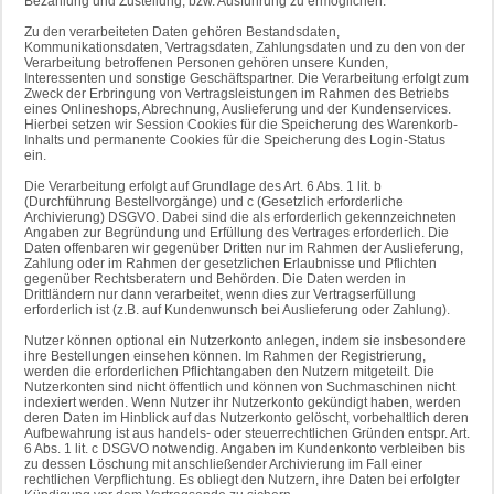
Bezahlung und Zustellung, bzw. Ausführung zu ermöglichen.
Zu den verarbeiteten Daten gehören Bestandsdaten,
Kommunikationsdaten, Vertragsdaten, Zahlungsdaten und zu den von der
Verarbeitung betroffenen Personen gehören unsere Kunden,
Interessenten und sonstige Geschäftspartner. Die Verarbeitung erfolgt zum
Zweck der Erbringung von Vertragsleistungen im Rahmen des Betriebs
eines Onlineshops, Abrechnung, Auslieferung und der Kundenservices.
Hierbei setzen wir Session Cookies für die Speicherung des Warenkorb-
Inhalts und permanente Cookies für die Speicherung des Login-Status
ein.
Die Verarbeitung erfolgt auf Grundlage des Art. 6 Abs. 1 lit. b
(Durchführung Bestellvorgänge) und c (Gesetzlich erforderliche
Archivierung) DSGVO. Dabei sind die als erforderlich gekennzeichneten
Angaben zur Begründung und Erfüllung des Vertrages erforderlich. Die
Daten offenbaren wir gegenüber Dritten nur im Rahmen der Auslieferung,
Zahlung oder im Rahmen der gesetzlichen Erlaubnisse und Pflichten
gegenüber Rechtsberatern und Behörden. Die Daten werden in
Drittländern nur dann verarbeitet, wenn dies zur Vertragserfüllung
erforderlich ist (z.B. auf Kundenwunsch bei Auslieferung oder Zahlung).
Nutzer können optional ein Nutzerkonto anlegen, indem sie insbesondere
ihre Bestellungen einsehen können. Im Rahmen der Registrierung,
werden die erforderlichen Pflichtangaben den Nutzern mitgeteilt. Die
Nutzerkonten sind nicht öffentlich und können von Suchmaschinen nicht
indexiert werden. Wenn Nutzer ihr Nutzerkonto gekündigt haben, werden
deren Daten im Hinblick auf das Nutzerkonto gelöscht, vorbehaltlich deren
Aufbewahrung ist aus handels- oder steuerrechtlichen Gründen entspr. Art.
6 Abs. 1 lit. c DSGVO notwendig. Angaben im Kundenkonto verbleiben bis
zu dessen Löschung mit anschließender Archivierung im Fall einer
rechtlichen Verpflichtung. Es obliegt den Nutzern, ihre Daten bei erfolgter