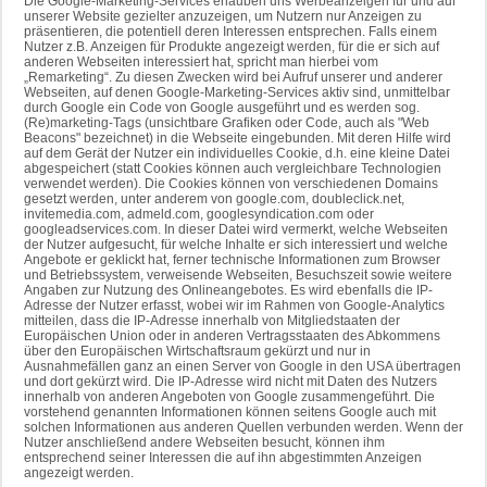
Die Google-Marketing-Services erlauben uns Werbeanzeigen für und auf
unserer Website gezielter anzuzeigen, um Nutzern nur Anzeigen zu
präsentieren, die potentiell deren Interessen entsprechen. Falls einem
Nutzer z.B. Anzeigen für Produkte angezeigt werden, für die er sich auf
anderen Webseiten interessiert hat, spricht man hierbei vom
„Remarketing“. Zu diesen Zwecken wird bei Aufruf unserer und anderer
Webseiten, auf denen Google-Marketing-Services aktiv sind, unmittelbar
durch Google ein Code von Google ausgeführt und es werden sog.
(Re)marketing-Tags (unsichtbare Grafiken oder Code, auch als "Web
Beacons" bezeichnet) in die Webseite eingebunden. Mit deren Hilfe wird
auf dem Gerät der Nutzer ein individuelles Cookie, d.h. eine kleine Datei
abgespeichert (statt Cookies können auch vergleichbare Technologien
verwendet werden). Die Cookies können von verschiedenen Domains
gesetzt werden, unter anderem von google.com, doubleclick.net,
invitemedia.com, admeld.com, googlesyndication.com oder
googleadservices.com. In dieser Datei wird vermerkt, welche Webseiten
der Nutzer aufgesucht, für welche Inhalte er sich interessiert und welche
Angebote er geklickt hat, ferner technische Informationen zum Browser
und Betriebssystem, verweisende Webseiten, Besuchszeit sowie weitere
Angaben zur Nutzung des Onlineangebotes. Es wird ebenfalls die IP-
Adresse der Nutzer erfasst, wobei wir im Rahmen von Google-Analytics
mitteilen, dass die IP-Adresse innerhalb von Mitgliedstaaten der
Europäischen Union oder in anderen Vertragsstaaten des Abkommens
über den Europäischen Wirtschaftsraum gekürzt und nur in
Ausnahmefällen ganz an einen Server von Google in den USA übertragen
und dort gekürzt wird. Die IP-Adresse wird nicht mit Daten des Nutzers
innerhalb von anderen Angeboten von Google zusammengeführt. Die
vorstehend genannten Informationen können seitens Google auch mit
solchen Informationen aus anderen Quellen verbunden werden. Wenn der
Nutzer anschließend andere Webseiten besucht, können ihm
entsprechend seiner Interessen die auf ihn abgestimmten Anzeigen
angezeigt werden.