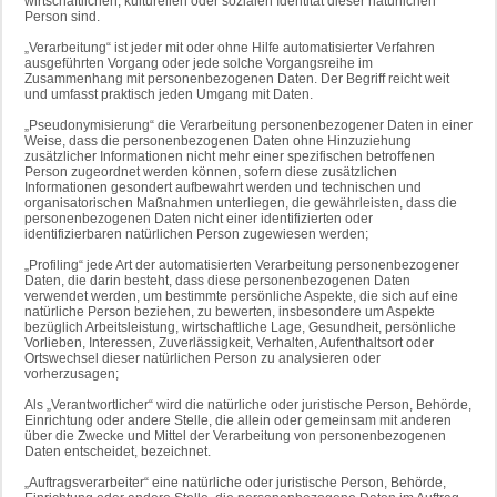
wirtschaftlichen, kulturellen oder sozialen Identität dieser natürlichen
Person sind.
„Verarbeitung“ ist jeder mit oder ohne Hilfe automatisierter Verfahren
ausgeführten Vorgang oder jede solche Vorgangsreihe im
Zusammenhang mit personenbezogenen Daten. Der Begriff reicht weit
und umfasst praktisch jeden Umgang mit Daten.
„Pseudonymisierung“ die Verarbeitung personenbezogener Daten in einer
Weise, dass die personenbezogenen Daten ohne Hinzuziehung
zusätzlicher Informationen nicht mehr einer spezifischen betroffenen
Person zugeordnet werden können, sofern diese zusätzlichen
Informationen gesondert aufbewahrt werden und technischen und
organisatorischen Maßnahmen unterliegen, die gewährleisten, dass die
personenbezogenen Daten nicht einer identifizierten oder
identifizierbaren natürlichen Person zugewiesen werden;
„Profiling“ jede Art der automatisierten Verarbeitung personenbezogener
Daten, die darin besteht, dass diese personenbezogenen Daten
verwendet werden, um bestimmte persönliche Aspekte, die sich auf eine
natürliche Person beziehen, zu bewerten, insbesondere um Aspekte
bezüglich Arbeitsleistung, wirtschaftliche Lage, Gesundheit, persönliche
Vorlieben, Interessen, Zuverlässigkeit, Verhalten, Aufenthaltsort oder
Ortswechsel dieser natürlichen Person zu analysieren oder
vorherzusagen;
Als „Verantwortlicher“ wird die natürliche oder juristische Person, Behörde,
Einrichtung oder andere Stelle, die allein oder gemeinsam mit anderen
über die Zwecke und Mittel der Verarbeitung von personenbezogenen
Daten entscheidet, bezeichnet.
„Auftragsverarbeiter“ eine natürliche oder juristische Person, Behörde,