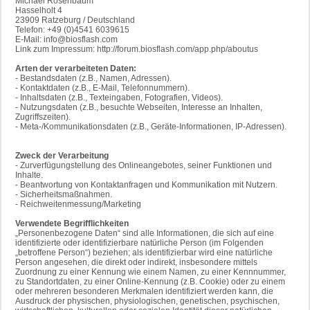
Michael Rosenbaum
Hasselholt 4
23909 Ratzeburg / Deutschland
Telefon: +49 (0)4541 6039615
E-Mail: info@biosflash.com
Link zum Impressum: http://forum.biosflash.com/app.php/aboutus
Arten der verarbeiteten Daten:
- Bestandsdaten (z.B., Namen, Adressen).
- Kontaktdaten (z.B., E-Mail, Telefonnummern).
- Inhaltsdaten (z.B., Texteingaben, Fotografien, Videos).
- Nutzungsdaten (z.B., besuchte Webseiten, Interesse an Inhalten,
Zugriffszeiten).
- Meta-/Kommunikationsdaten (z.B., Geräte-Informationen, IP-Adressen).
Zweck der Verarbeitung
- Zurverfügungstellung des Onlineangebotes, seiner Funktionen und
Inhalte.
- Beantwortung von Kontaktanfragen und Kommunikation mit Nutzern.
- Sicherheitsmaßnahmen.
- Reichweitenmessung/Marketing
Verwendete Begrifflichkeiten
„Personenbezogene Daten“ sind alle Informationen, die sich auf eine
identifizierte oder identifizierbare natürliche Person (im Folgenden
„betroffene Person“) beziehen; als identifizierbar wird eine natürliche
Person angesehen, die direkt oder indirekt, insbesondere mittels
Zuordnung zu einer Kennung wie einem Namen, zu einer Kennnummer,
zu Standortdaten, zu einer Online-Kennung (z.B. Cookie) oder zu einem
oder mehreren besonderen Merkmalen identifiziert werden kann, die
Ausdruck der physischen, physiologischen, genetischen, psychischen,