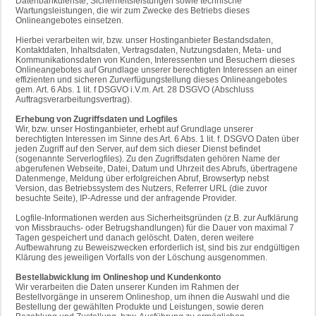
Datenbankdienste, Sicherheitsleistungen sowie technische
Wartungsleistungen, die wir zum Zwecke des Betriebs dieses
Onlineangebotes einsetzen.
Hierbei verarbeiten wir, bzw. unser Hostinganbieter Bestandsdaten,
Kontaktdaten, Inhaltsdaten, Vertragsdaten, Nutzungsdaten, Meta- und
Kommunikationsdaten von Kunden, Interessenten und Besuchern dieses
Onlineangebotes auf Grundlage unserer berechtigten Interessen an einer
effizienten und sicheren Zurverfügungstellung dieses Onlineangebotes
gem. Art. 6 Abs. 1 lit. f DSGVO i.V.m. Art. 28 DSGVO (Abschluss
Auftragsverarbeitungsvertrag).
Erhebung von Zugriffsdaten und Logfiles
Wir, bzw. unser Hostinganbieter, erhebt auf Grundlage unserer
berechtigten Interessen im Sinne des Art. 6 Abs. 1 lit. f. DSGVO Daten über
jeden Zugriff auf den Server, auf dem sich dieser Dienst befindet
(sogenannte Serverlogfiles). Zu den Zugriffsdaten gehören Name der
abgerufenen Webseite, Datei, Datum und Uhrzeit des Abrufs, übertragene
Datenmenge, Meldung über erfolgreichen Abruf, Browsertyp nebst
Version, das Betriebssystem des Nutzers, Referrer URL (die zuvor
besuchte Seite), IP-Adresse und der anfragende Provider.
Logfile-Informationen werden aus Sicherheitsgründen (z.B. zur Aufklärung
von Missbrauchs- oder Betrugshandlungen) für die Dauer von maximal 7
Tagen gespeichert und danach gelöscht. Daten, deren weitere
Aufbewahrung zu Beweiszwecken erforderlich ist, sind bis zur endgültigen
Klärung des jeweiligen Vorfalls von der Löschung ausgenommen.
Bestellabwicklung im Onlineshop und Kundenkonto
Wir verarbeiten die Daten unserer Kunden im Rahmen der
Bestellvorgänge in unserem Onlineshop, um ihnen die Auswahl und die
Bestellung der gewählten Produkte und Leistungen, sowie deren