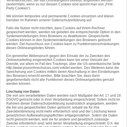
Verantwortlichen, der das Onlineangebot betreibt, angeboten werden
(andernfalls, wenn es nur dessen Cookies sind spricht man von „First-
Party Cookies“).
Wir können temporäre und permanente Cookies einsetzen und klären
hierüber im Rahmen unserer Datenschutzerklärung auf.
Falls die Nutzer nicht möchten, dass Cookies auf ihrem Rechner
gespeichert werden, werden sie gebeten die entsprechende Option in den
Systemeinstellungen ihres Browsers zu deaktivieren. Gespeicherte
Cookies können in den Systemeinstellungen des Browsers gelöscht
werden. Der Ausschluss von Cookies kann zu Funktionseinschränkungen
dieses Onlineangebotes führen.
Ein genereller Widerspruch gegen den Einsatz der zu Zwecken des
Onlinemarketing eingesetzten Cookies kann bei einer Vielzahl der
Dienste, vor allem im Fall des Trackings, über die US-amerikanische Seite
http://www.youronlinechoices.com/ erklärt werden. Des Weiteren kann die
Speicherung von Cookies mittels deren Abschaltung in den Einstellungen
des Browsers erreicht werden. Bitte beachten Sie, dass dann
gegebenenfalls nicht alle Funktionen dieses Onlineangebotes genutzt
werden können.
Löschung von Daten
Die von uns verarbeiteten Daten werden nach Maßgabe der Art. 17 und 18
DSGVO gelöscht oder in ihrer Verarbeitung eingeschränkt. Sofern nicht im
Rahmen dieser Datenschutzerklärung ausdrücklich angegeben, werden
die bei uns gespeicherten Daten gelöscht, sobald sie für ihre
Zweckbestimmung nicht mehr erforderlich sind und der Löschung keine
gesetzlichen Aufbewahrungspflichten entgegenstehen. Sofern die Daten
nicht gelöscht werden, weil sie für andere und gesetzlich zulässige
Zwecke erforderlich sind, wird deren Verarbeitung eingeschränkt. D.h. die