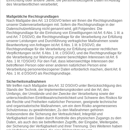
Einrichtung oder andere Stelle, die personenbezogene Daten im Auftrag
des Verantwortlichen verarbeitet;
Maßgebliche Rechtsgrundlagen
Nach Maßgabe des Art. 13 DSGVO teilen wir Ihnen die Rechtsgrundlagen
unserer Datenverarbeitungen mit. Sofern die Rechtsgrundlage in der
Datenschutzerklärung nicht genannt wird, gilt Folgendes: Die
Rechtsgrundlage für die Einholung von Einwilligungen ist Art. 6 Abs. 1 lit. a
und Art. 7 DSGVO, die Rechtsgrundlage für die Verarbeitung zur Erfüllung
unserer Leistungen und Durchführung vertraglicher Maßnahmen sowie
Beantwortung von Anfragen ist Art. 6 Abs. 1 lit. b DSGVO, die
Rechtsgrundlage für die Verarbeitung zur Erfüllung unserer rechtlichen
Verpflichtungen ist Art. 6 Abs. 1 lit. c DSGVO, und die Rechtsgrundlage für
die Verarbeitung zur Wahrung unserer berechtigten Interessen ist Art. 6
Abs. 1 lit. f DSGVO. Für den Fall, dass lebenswichtige Interessen der
betroffenen Person oder einer anderen natürlichen Person eine
Verarbeitung personenbezogener Daten erforderlich machen, dient Art. 6
Abs. 1 lit. d DSGVO als Rechtsgrundlage.
Sicherheitsmaßnahmen
Wir treffen nach Maßgabe des Art. 32 DSGVO unter Berücksichtigung des
Stands der Technik, der Implementierungskosten und der Art, des
Umfangs, der Umstände und der Zwecke der Verarbeitung sowie der
unterschiedlichen Eintrittswahrscheinlichkeit und Schwere des Risikos für
die Rechte und Freiheiten natürlicher Personen, geeignete technische
und organisatorische Maßnahmen, um ein dem Risiko angemessenes
Schutzniveau zu gewährleisten; Zu den Maßnahmen gehören
insbesondere die Sicherung der Vertraulichkeit, Integrität und
Verfügbarkeit von Daten durch Kontrolle des physischen Zugangs zu den
Daten, als auch des sie betreffenden Zugriffs, der Eingabe, Weitergabe,
der Sicherung der Verfügbarkeit und ihrer Trennung. Des Weiteren haben