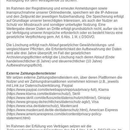
Kündigung vor dem Vertragsende zu sichern.
Im Rahmen der Registrierung und erneuter Anmeldungen sowie
Inanspruchnahme unserer Onlinedienste, speichern wir die IP-Adresse
und den Zeitpunkt der jeweiligen Nutzerhandlung. Die Speicherung erfolgt
auf Grundlage unserer berechtigten Interessen, als auch der Nutzer an
Schutz vor Missbrauch und sonstiger unbefugter Nutzung. Eine
Weitergabe dieser Daten an Dritte erfolgt grundsätzlich nicht, außer sie ist
zur Verfolgung unserer Ansprüche erforderlich oder es besteht hierzu eine
gesetzliche Verpflichtung gem. Art. 6 Abs. 1 lit. c DSGVO.
Die Löschung erfolgt nach Ablauf gesetzlicher Gewährleistungs- und
vergleichbarer Pflichten, die Erforderlichkeit der Aufbewahrung der Daten
wird alle drei Jahre überprüft; im Fall der gesetzlichen
Archivierungspflichten erfolgt die Löschung nach deren Ablauf (Ende
handelsrechtlicher (6 Jahre) und steuerrechtlicher (10 Jahre)
Aufbewahrungspflicht).
Externe Zahlungsdienstleister
Wir setzen externe Zahlungsdienstleistern ein, über deren Plattformen die
Nutzer und wir Zahlungstransaktionen vornehmen können (z.B., jeweils
mit Link zur Datenschutzerklärung, Paypal
(https://www.paypal.com/de/webapps/mpp/ua/privacy-full), Klarna
(https://www.klarna.com/de/datenschutz/), Skrill
(https://www.skrill.com/de/fusszeile/datenschutzrichtlinie/), Giropay
(https://www.giropay.de/rechtliches/datenschutz-agb/), Visa
(https://www.visa.de/datenschutz), Mastercard
(https://www.mastercard.de/de-de/datenschutz.html), American Express
(https://www.americanexpress.com/de/content/privacy-policy-
statement.html)
Im Rahmen der Erfüllung von Verträgen setzen wir die