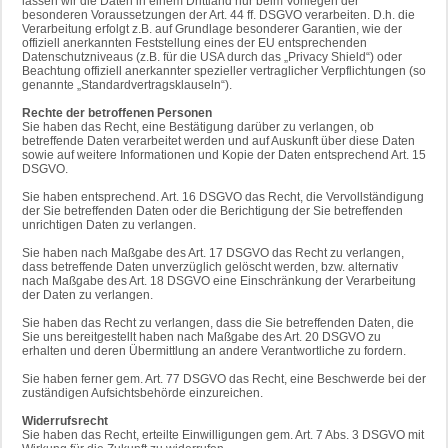
lassen wir die Daten in einem Drittland nur beim Vorliegen der
besonderen Voraussetzungen der Art. 44 ff. DSGVO verarbeiten. D.h. die
Verarbeitung erfolgt z.B. auf Grundlage besonderer Garantien, wie der
offiziell anerkannten Feststellung eines der EU entsprechenden
Datenschutzniveaus (z.B. für die USA durch das „Privacy Shield“) oder
Beachtung offiziell anerkannter spezieller vertraglicher Verpflichtungen (so
genannte „Standardvertragsklauseln“).
Rechte der betroffenen Personen
Sie haben das Recht, eine Bestätigung darüber zu verlangen, ob
betreffende Daten verarbeitet werden und auf Auskunft über diese Daten
sowie auf weitere Informationen und Kopie der Daten entsprechend Art. 15
DSGVO.
Sie haben entsprechend. Art. 16 DSGVO das Recht, die Vervollständigung
der Sie betreffenden Daten oder die Berichtigung der Sie betreffenden
unrichtigen Daten zu verlangen.
Sie haben nach Maßgabe des Art. 17 DSGVO das Recht zu verlangen,
dass betreffende Daten unverzüglich gelöscht werden, bzw. alternativ
nach Maßgabe des Art. 18 DSGVO eine Einschränkung der Verarbeitung
der Daten zu verlangen.
Sie haben das Recht zu verlangen, dass die Sie betreffenden Daten, die
Sie uns bereitgestellt haben nach Maßgabe des Art. 20 DSGVO zu
erhalten und deren Übermittlung an andere Verantwortliche zu fordern.
Sie haben ferner gem. Art. 77 DSGVO das Recht, eine Beschwerde bei der
zuständigen Aufsichtsbehörde einzureichen.
Widerrufsrecht
Sie haben das Recht, erteilte Einwilligungen gem. Art. 7 Abs. 3 DSGVO mit