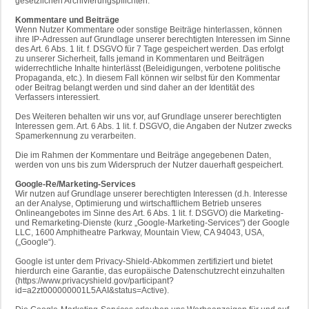
gesetzlichen Archivierungspflichten.
Kommentare und Beiträge
Wenn Nutzer Kommentare oder sonstige Beiträge hinterlassen, können
ihre IP-Adressen auf Grundlage unserer berechtigten Interessen im Sinne
des Art. 6 Abs. 1 lit. f. DSGVO für 7 Tage gespeichert werden. Das erfolgt
zu unserer Sicherheit, falls jemand in Kommentaren und Beiträgen
widerrechtliche Inhalte hinterlässt (Beleidigungen, verbotene politische
Propaganda, etc.). In diesem Fall können wir selbst für den Kommentar
oder Beitrag belangt werden und sind daher an der Identität des
Verfassers interessiert.
Des Weiteren behalten wir uns vor, auf Grundlage unserer berechtigten
Interessen gem. Art. 6 Abs. 1 lit. f. DSGVO, die Angaben der Nutzer zwecks
Spamerkennung zu verarbeiten.
Die im Rahmen der Kommentare und Beiträge angegebenen Daten,
werden von uns bis zum Widerspruch der Nutzer dauerhaft gespeichert.
Google-Re/Marketing-Services
Wir nutzen auf Grundlage unserer berechtigten Interessen (d.h. Interesse
an der Analyse, Optimierung und wirtschaftlichem Betrieb unseres
Onlineangebotes im Sinne des Art. 6 Abs. 1 lit. f. DSGVO) die Marketing-
und Remarketing-Dienste (kurz „Google-Marketing-Services”) der Google
LLC, 1600 Amphitheatre Parkway, Mountain View, CA 94043, USA,
(„Google“).
Google ist unter dem Privacy-Shield-Abkommen zertifiziert und bietet
hierdurch eine Garantie, das europäische Datenschutzrecht einzuhalten
(https://www.privacyshield.gov/participant?
id=a2zt000000001L5AAI&status=Active).