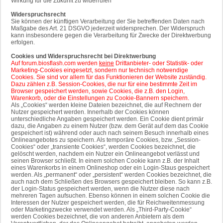
Wirkung für die Zukunft zu widerrufen
Widerspruchsrecht
Sie können der künftigen Verarbeitung der Sie betreffenden Daten nach
Maßgabe des Art. 21 DSGVO jederzeit widersprechen. Der Widerspruch
kann insbesondere gegen die Verarbeitung für Zwecke der Direktwerbung
erfolgen.
Cookies und Widerspruchsrecht bei Direktwerbung
Auf forum.biosflash.com werden
keine
Drittanbieter- oder Statistik- oder
Marketing-Cookies eingesetzt, sondern nur technisch notwendige
Cookies. Sie sind vor allem für das Funktionieren der Website zuständig.
Dazu zählen z.B. Session-Cookies, die nur für eine bestimmte Zeit im
Browser gespeichert werden, sowie Cookies, die z.B. den Login,
Warenkorb, oder die Einstellungen zu Cookie-Bannern speichern.
Als „Cookies“ werden kleine Dateien bezeichnet, die auf Rechnern der
Nutzer gespeichert werden. Innerhalb der Cookies können
unterschiedliche Angaben gespeichert werden. Ein Cookie dient primär
dazu, die Angaben zu einem Nutzer (bzw. dem Gerät auf dem das Cookie
gespeichert ist) während oder auch nach seinem Besuch innerhalb eines
Onlineangebotes zu speichern. Als temporäre Cookies, bzw. „Session-
Cookies“ oder „transiente Cookies“, werden Cookies bezeichnet, die
gelöscht werden, nachdem ein Nutzer ein Onlineangebot verlässt und
seinen Browser schließt. In einem solchen Cookie kann z.B. der Inhalt
eines Warenkorbs in einem Onlineshop oder ein Login-Staus gespeichert
werden. Als „permanent“ oder „persistent“ werden Cookies bezeichnet, die
auch nach dem Schließen des Browsers gespeichert bleiben. So kann z.B.
der Login-Status gespeichert werden, wenn die Nutzer diese nach
mehreren Tagen aufsuchen. Ebenso können in einem solchen Cookie die
Interessen der Nutzer gespeichert werden, die für Reichweitenmessung
oder Marketingzwecke verwendet werden. Als „Third-Party-Cookie“
werden Cookies bezeichnet, die von anderen Anbietern als dem