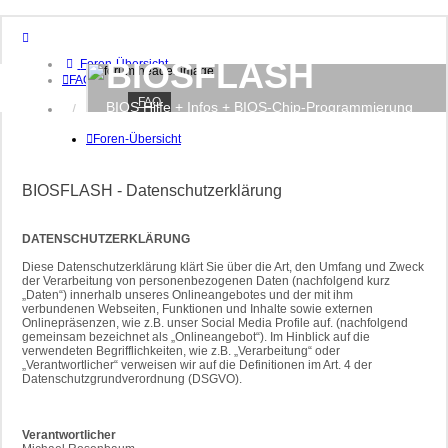
BIOSFLASH
Foren-Übersicht
FAQ
FAQ
BIOS Hilfe + Infos + BIOS-Chip-Programmierung
Anmelden
Registrieren
Foren-Übersicht
BIOSFLASH - Datenschutzerklärung
DATENSCHUTZERKLÄRUNG
Diese Datenschutzerklärung klärt Sie über die Art, den Umfang und Zweck
der Verarbeitung von personenbezogenen Daten (nachfolgend kurz
„Daten“) innerhalb unseres Onlineangebotes und der mit ihm
verbundenen Webseiten, Funktionen und Inhalte sowie externen
Onlinepräsenzen, wie z.B. unser Social Media Profile auf. (nachfolgend
gemeinsam bezeichnet als „Onlineangebot“). Im Hinblick auf die
verwendeten Begrifflichkeiten, wie z.B. „Verarbeitung“ oder
„Verantwortlicher“ verweisen wir auf die Definitionen im Art. 4 der
Datenschutzgrundverordnung (DSGVO).
Verantwortlicher