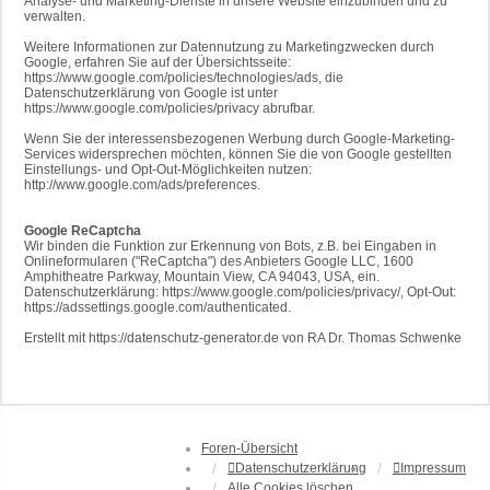
Analyse- und Marketing-Dienste in unsere Website einzubinden und zu
verwalten.
Weitere Informationen zur Datennutzung zu Marketingzwecken durch
Google, erfahren Sie auf der Übersichtsseite:
https://www.google.com/policies/technologies/ads, die
Datenschutzerklärung von Google ist unter
https://www.google.com/policies/privacy abrufbar.
Wenn Sie der interessensbezogenen Werbung durch Google-Marketing-
Services widersprechen möchten, können Sie die von Google gestellten
Einstellungs- und Opt-Out-Möglichkeiten nutzen:
http://www.google.com/ads/preferences.
Google ReCaptcha
Wir binden die Funktion zur Erkennung von Bots, z.B. bei Eingaben in
Onlineformularen ("ReCaptcha") des Anbieters Google LLC, 1600
Amphitheatre Parkway, Mountain View, CA 94043, USA, ein.
Datenschutzerklärung: https://www.google.com/policies/privacy/, Opt-Out:
https://adssettings.google.com/authenticated.
Erstellt mit https://datenschutz-generator.de von RA Dr. Thomas Schwenke
Foren-Übersicht
Datenschutzerklärung
Impressum
Alle Cookies löschen