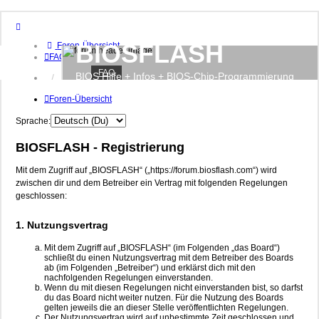
BIOSFLASH
Foren-Übersicht
FAQ
FAQ
BIOS Hilfe + Infos + BIOS-Chip-Programmierung
Anmelden
Foren-Übersicht
Sprache:
BIOSFLASH - Registrierung
Mit dem Zugriff auf „BIOSFLASH“ („https://forum.biosflash.com“) wird
zwischen dir und dem Betreiber ein Vertrag mit folgenden Regelungen
geschlossen:
1. Nutzungsvertrag
Mit dem Zugriff auf „BIOSFLASH“ (im Folgenden „das Board“)
schließt du einen Nutzungsvertrag mit dem Betreiber des Boards
ab (im Folgenden „Betreiber“) und erklärst dich mit den
nachfolgenden Regelungen einverstanden.
Wenn du mit diesen Regelungen nicht einverstanden bist, so darfst
du das Board nicht weiter nutzen. Für die Nutzung des Boards
gelten jeweils die an dieser Stelle veröffentlichten Regelungen.
Der Nutzungsvertrag wird auf unbestimmte Zeit geschlossen und