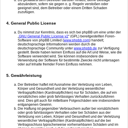
Du gestattest dem Betreiber darüber hinaus, deine Beiträge
abzuändern, sofern sie gegen o. g. Regeln verstoßen oder
geeignet sind, dem Betreiber oder einem Dritten Schaden
zuzufügen.
4. General Public License
Du nimmst zur Kenntnis, dass es sich bei phpBB um eine unter der
„
GNU General Public License v2
“ (GPL) bereitgestellten Foren-
Software von phpBB Limited (
www.phpbb.com
) handelt;
deutschsprachige Informationen werden durch die
deutschsprachige Community unter
www.phpbb.de
zur Verfügung
gestellt. Beide haben keinen Einfluss auf die Art und Weise, wie die
Software verwendet wird. Sie können insbesondere die
Verwendung der Software für bestimmte Zwecke nicht untersagen
oder auf Inhalte fremder Foren Einfluss nehmen.
5. Gewährleistung
Der Betreiber haftet mit Ausnahme der Verletzung von Leben,
Körper und Gesundheit und der Verletzung wesentlicher
Vertragspflichten (Kardinalpflichten) nur für Schäden, die auf ein
vorsätzliches oder grob fahrlässiges Verhalten zurückzuführen
sind. Dies gilt auch für mittelbare Folgeschäden wie insbesondere
entgangenen Gewinn.
Die Haftung ist gegenüber Verbrauchern außer bei vorsätzlichem
oder grob fahrlässigem Verhalten oder bei Schäden aus der
Verletzung von Leben, Körper und Gesundheit und der Verletzung
wesentlicher Vertragspflichten (Kardinalpflichten) auf die bei
Vertragsschluss typischerweise vorhersehbaren Schäden und im