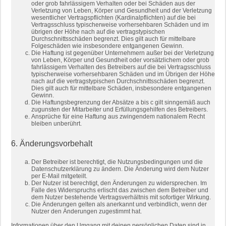
oder grob fahrlässigem Verhalten oder bei Schäden aus der
Verletzung von Leben, Körper und Gesundheit und der Verletzung
wesentlicher Vertragspflichten (Kardinalpflichten) auf die bei
Vertragsschluss typischerweise vorhersehbaren Schäden und im
übrigen der Höhe nach auf die vertragstypischen
Durchschnittsschäden begrenzt. Dies gilt auch für mittelbare
Folgeschäden wie insbesondere entgangenen Gewinn.
Die Haftung ist gegenüber Unternehmern außer bei der Verletzung
von Leben, Körper und Gesundheit oder vorsätzlichem oder grob
fahrlässigem Verhalten des Betreibers auf die bei Vertragsschluss
typischerweise vorhersehbaren Schäden und im Übrigen der Höhe
nach auf die vertragstypischen Durchschnittsschäden begrenzt.
Dies gilt auch für mittelbare Schäden, insbesondere entgangenen
Gewinn.
Die Haftungsbegrenzung der Absätze a bis c gilt sinngemäß auch
zugunsten der Mitarbeiter und Erfüllungsgehilfen des Betreibers.
Ansprüche für eine Haftung aus zwingendem nationalem Recht
bleiben unberührt.
6. Änderungsvorbehalt
Der Betreiber ist berechtigt, die Nutzungsbedingungen und die
Datenschutzerklärung zu ändern. Die Änderung wird dem Nutzer
per E-Mail mitgeteilt.
Der Nutzer ist berechtigt, den Änderungen zu widersprechen. Im
Falle des Widerspruchs erlischt das zwischen dem Betreiber und
dem Nutzer bestehende Vertragsverhältnis mit sofortiger Wirkung.
Die Änderungen gelten als anerkannt und verbindlich, wenn der
Nutzer den Änderungen zugestimmt hat.
Informationen über den Umgang mit deinen persönlichen Daten sind in