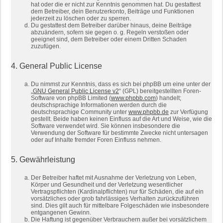
hat oder die er nicht zur Kenntnis genommen hat. Du gestattest
dem Betreiber, dein Benutzerkonto, Beiträge und Funktionen
jederzeit zu löschen oder zu sperren.
Du gestattest dem Betreiber darüber hinaus, deine Beiträge
abzuändern, sofern sie gegen o. g. Regeln verstoßen oder
geeignet sind, dem Betreiber oder einem Dritten Schaden
zuzufügen.
4. General Public License
Du nimmst zur Kenntnis, dass es sich bei phpBB um eine unter der
„
GNU General Public License v2
“ (GPL) bereitgestellten Foren-
Software von phpBB Limited (
www.phpbb.com
) handelt;
deutschsprachige Informationen werden durch die
deutschsprachige Community unter
www.phpbb.de
zur Verfügung
gestellt. Beide haben keinen Einfluss auf die Art und Weise, wie die
Software verwendet wird. Sie können insbesondere die
Verwendung der Software für bestimmte Zwecke nicht untersagen
oder auf Inhalte fremder Foren Einfluss nehmen.
5. Gewährleistung
Der Betreiber haftet mit Ausnahme der Verletzung von Leben,
Körper und Gesundheit und der Verletzung wesentlicher
Vertragspflichten (Kardinalpflichten) nur für Schäden, die auf ein
vorsätzliches oder grob fahrlässiges Verhalten zurückzuführen
sind. Dies gilt auch für mittelbare Folgeschäden wie insbesondere
entgangenen Gewinn.
Die Haftung ist gegenüber Verbrauchern außer bei vorsätzlichem