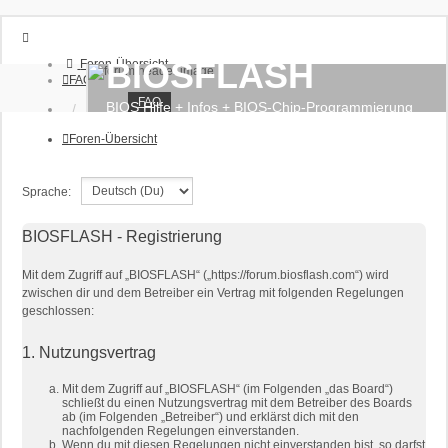
BIOSFLASH
Foren-Übersicht
FAQ
FAQ
BIOS Hilfe + Infos + BIOS-Chip-Programmierung
Anmelden
Foren-Übersicht
Sprache:
BIOSFLASH - Registrierung
Mit dem Zugriff auf „BIOSFLASH“ („https://forum.biosflash.com“) wird
zwischen dir und dem Betreiber ein Vertrag mit folgenden Regelungen
geschlossen:
1. Nutzungsvertrag
Mit dem Zugriff auf „BIOSFLASH“ (im Folgenden „das Board“)
schließt du einen Nutzungsvertrag mit dem Betreiber des Boards
ab (im Folgenden „Betreiber“) und erklärst dich mit den
nachfolgenden Regelungen einverstanden.
Wenn du mit diesen Regelungen nicht einverstanden bist, so darfst