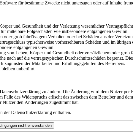
oftware für bestimmte Zwecke nicht untersagen oder auf Inhalte frem
rper und Gesundheit und der Verletzung wesentlicher Vertragspflichten
ch für mittelbare Folgeschäden wie insbesondere entgangenen Gewinn.
em oder grob fahrlässigem Verhalten oder bei Schäden aus der Verletz
i Vertragsschluss typischerweise vorhersehbaren Schäden und im übrigen
besondere entgangenen Gewinn.
ng von Leben, Körper und Gesundheit oder vorsätzlichem oder grob fah
e nach auf die vertragstypischen Durchschnittsschäden begrenzt. Dies
h zugunsten der Mitarbeiter und Erfüllungsgehilfen des Betreibers.
bleiben unberührt.
e Datenschutzerklärung zu ändern. Die Änderung wird dem Nutzer per E-
m Falle des Widerspruchs erlischt das zwischen dem Betreiber und dem 
er Nutzer den Änderungen zugestimmt hat.
n der Datenschutzerklärung enthalten.