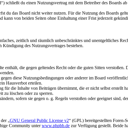
schließt du einen Nutzungsvertrag mit dem Betreiber des Boards ab (
fst du das Board nicht weiter nutzen. Für die Nutzung des Boards gelten
 kann von beiden Seiten ohne Einhaltung einer Frist jederzeit gekünd
 einfaches, zeitlich und räumlich unbeschränktes und unentgeltliches R
ch Kündigung des Nutzungsvertrages bestehen.
alte enthält, die gegen geltendes Recht oder die guten Sitten verstoßen. 
rwenden.
n gegen diese Nutzungsbedingungen oder anderer im Board veröffentli
in Hausverbot erteilen.
für die Inhalte von Beiträgen übernimmt, die er nicht selbst erstellt 
it zu löschen oder zu sperren.
uändern, sofern sie gegen o. g. Regeln verstoßen oder geeignet sind, 
 der „
GNU General Public License v2
“ (GPL) bereitgestellten Foren-
achige Community unter
www.phpbb.de
zur Verfügung gestellt. Beide h