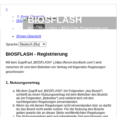
BIOSFLASH
Foren-Übersicht
FAQ
FAQ
BIOS Hilfe + Infos + BIOS-Chip-Programmierung
Anmelden
Foren-Übersicht
Sprache:
BIOSFLASH - Registrierung
Mit dem Zugriff auf „BIOSFLASH“ („https://forum.biosflash.com“) wird
zwischen dir und dem Betreiber ein Vertrag mit folgenden Regelungen
geschlossen:
1. Nutzungsvertrag
Mit dem Zugriff auf „BIOSFLASH“ (im Folgenden „das Board“)
schließt du einen Nutzungsvertrag mit dem Betreiber des Boards
ab (im Folgenden „Betreiber“) und erklärst dich mit den
nachfolgenden Regelungen einverstanden.
Wenn du mit diesen Regelungen nicht einverstanden bist, so darfst
du das Board nicht weiter nutzen. Für die Nutzung des Boards
gelten jeweils die an dieser Stelle veröffentlichten Regelungen.
Der Nutzungsvertrag wird auf unbestimmte Zeit geschlossen und