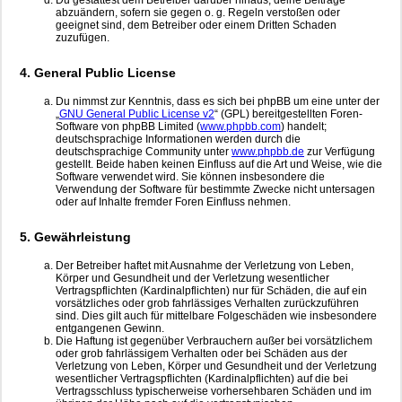
Du gestattest dem Betreiber darüber hinaus, deine Beiträge
abzuändern, sofern sie gegen o. g. Regeln verstoßen oder
geeignet sind, dem Betreiber oder einem Dritten Schaden
zuzufügen.
4. General Public License
Du nimmst zur Kenntnis, dass es sich bei phpBB um eine unter der
„
GNU General Public License v2
“ (GPL) bereitgestellten Foren-
Software von phpBB Limited (
www.phpbb.com
) handelt;
deutschsprachige Informationen werden durch die
deutschsprachige Community unter
www.phpbb.de
zur Verfügung
gestellt. Beide haben keinen Einfluss auf die Art und Weise, wie die
Software verwendet wird. Sie können insbesondere die
Verwendung der Software für bestimmte Zwecke nicht untersagen
oder auf Inhalte fremder Foren Einfluss nehmen.
5. Gewährleistung
Der Betreiber haftet mit Ausnahme der Verletzung von Leben,
Körper und Gesundheit und der Verletzung wesentlicher
Vertragspflichten (Kardinalpflichten) nur für Schäden, die auf ein
vorsätzliches oder grob fahrlässiges Verhalten zurückzuführen
sind. Dies gilt auch für mittelbare Folgeschäden wie insbesondere
entgangenen Gewinn.
Die Haftung ist gegenüber Verbrauchern außer bei vorsätzlichem
oder grob fahrlässigem Verhalten oder bei Schäden aus der
Verletzung von Leben, Körper und Gesundheit und der Verletzung
wesentlicher Vertragspflichten (Kardinalpflichten) auf die bei
Vertragsschluss typischerweise vorhersehbaren Schäden und im