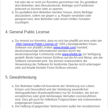
hat oder die er nicht zur Kenntnis genommen hat. Du gestattest
dem Betreiber, dein Benutzerkonto, Beiträge und Funktionen
jederzeit zu löschen oder zu sperren.
Du gestattest dem Betreiber darüber hinaus, deine Beiträge
abzuändern, sofern sie gegen o. g. Regeln verstoßen oder
geeignet sind, dem Betreiber oder einem Dritten Schaden
zuzufügen.
4. General Public License
Du nimmst zur Kenntnis, dass es sich bei phpBB um eine unter der
„
GNU General Public License v2
“ (GPL) bereitgestellten Foren-
Software von phpBB Limited (
www.phpbb.com
) handelt;
deutschsprachige Informationen werden durch die
deutschsprachige Community unter
www.phpbb.de
zur Verfügung
gestellt. Beide haben keinen Einfluss auf die Art und Weise, wie die
Software verwendet wird. Sie können insbesondere die
Verwendung der Software für bestimmte Zwecke nicht untersagen
oder auf Inhalte fremder Foren Einfluss nehmen.
5. Gewährleistung
Der Betreiber haftet mit Ausnahme der Verletzung von Leben,
Körper und Gesundheit und der Verletzung wesentlicher
Vertragspflichten (Kardinalpflichten) nur für Schäden, die auf ein
vorsätzliches oder grob fahrlässiges Verhalten zurückzuführen
sind. Dies gilt auch für mittelbare Folgeschäden wie insbesondere
entgangenen Gewinn.
Die Haftung ist gegenüber Verbrauchern außer bei vorsätzlichem