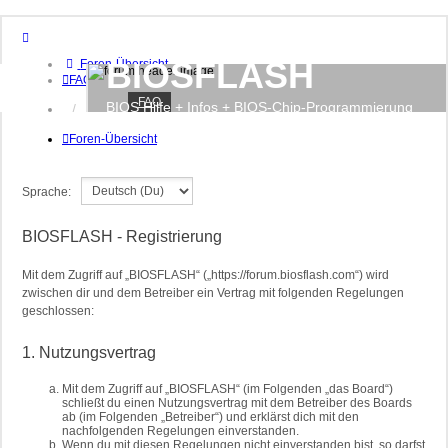
BIOSFLASH
Foren-Übersicht
FAQ
FAQ
BIOS Hilfe + Infos + BIOS-Chip-Programmierung
Anmelden
Foren-Übersicht
Sprache:
BIOSFLASH - Registrierung
Mit dem Zugriff auf „BIOSFLASH“ („https://forum.biosflash.com“) wird
zwischen dir und dem Betreiber ein Vertrag mit folgenden Regelungen
geschlossen:
1. Nutzungsvertrag
Mit dem Zugriff auf „BIOSFLASH“ (im Folgenden „das Board“)
schließt du einen Nutzungsvertrag mit dem Betreiber des Boards
ab (im Folgenden „Betreiber“) und erklärst dich mit den
nachfolgenden Regelungen einverstanden.
Wenn du mit diesen Regelungen nicht einverstanden bist, so darfst