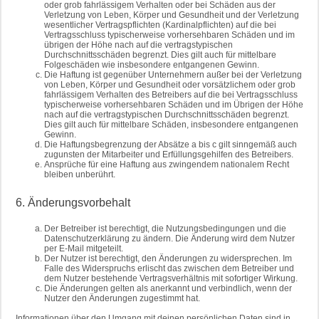
oder grob fahrlässigem Verhalten oder bei Schäden aus der
Verletzung von Leben, Körper und Gesundheit und der Verletzung
wesentlicher Vertragspflichten (Kardinalpflichten) auf die bei
Vertragsschluss typischerweise vorhersehbaren Schäden und im
übrigen der Höhe nach auf die vertragstypischen
Durchschnittsschäden begrenzt. Dies gilt auch für mittelbare
Folgeschäden wie insbesondere entgangenen Gewinn.
Die Haftung ist gegenüber Unternehmern außer bei der Verletzung
von Leben, Körper und Gesundheit oder vorsätzlichem oder grob
fahrlässigem Verhalten des Betreibers auf die bei Vertragsschluss
typischerweise vorhersehbaren Schäden und im Übrigen der Höhe
nach auf die vertragstypischen Durchschnittsschäden begrenzt.
Dies gilt auch für mittelbare Schäden, insbesondere entgangenen
Gewinn.
Die Haftungsbegrenzung der Absätze a bis c gilt sinngemäß auch
zugunsten der Mitarbeiter und Erfüllungsgehilfen des Betreibers.
Ansprüche für eine Haftung aus zwingendem nationalem Recht
bleiben unberührt.
6. Änderungsvorbehalt
Der Betreiber ist berechtigt, die Nutzungsbedingungen und die
Datenschutzerklärung zu ändern. Die Änderung wird dem Nutzer
per E-Mail mitgeteilt.
Der Nutzer ist berechtigt, den Änderungen zu widersprechen. Im
Falle des Widerspruchs erlischt das zwischen dem Betreiber und
dem Nutzer bestehende Vertragsverhältnis mit sofortiger Wirkung.
Die Änderungen gelten als anerkannt und verbindlich, wenn der
Nutzer den Änderungen zugestimmt hat.
Informationen über den Umgang mit deinen persönlichen Daten sind in