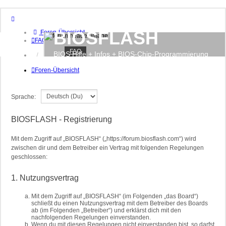
BIOSFLASH
Foren-Übersicht
FAQ
FAQ
BIOS Hilfe + Infos + BIOS-Chip-Programmierung
Anmelden
Foren-Übersicht
Sprache:
BIOSFLASH - Registrierung
Mit dem Zugriff auf „BIOSFLASH“ („https://forum.biosflash.com“) wird
zwischen dir und dem Betreiber ein Vertrag mit folgenden Regelungen
geschlossen:
1. Nutzungsvertrag
Mit dem Zugriff auf „BIOSFLASH“ (im Folgenden „das Board“)
schließt du einen Nutzungsvertrag mit dem Betreiber des Boards
ab (im Folgenden „Betreiber“) und erklärst dich mit den
nachfolgenden Regelungen einverstanden.
Wenn du mit diesen Regelungen nicht einverstanden bist, so darfst