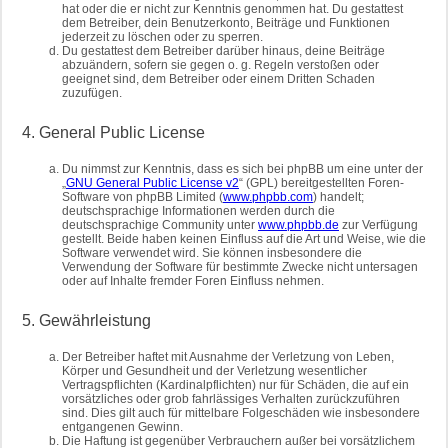
hat oder die er nicht zur Kenntnis genommen hat. Du gestattest
dem Betreiber, dein Benutzerkonto, Beiträge und Funktionen
jederzeit zu löschen oder zu sperren.
Du gestattest dem Betreiber darüber hinaus, deine Beiträge
abzuändern, sofern sie gegen o. g. Regeln verstoßen oder
geeignet sind, dem Betreiber oder einem Dritten Schaden
zuzufügen.
4. General Public License
Du nimmst zur Kenntnis, dass es sich bei phpBB um eine unter der
„
GNU General Public License v2
“ (GPL) bereitgestellten Foren-
Software von phpBB Limited (
www.phpbb.com
) handelt;
deutschsprachige Informationen werden durch die
deutschsprachige Community unter
www.phpbb.de
zur Verfügung
gestellt. Beide haben keinen Einfluss auf die Art und Weise, wie die
Software verwendet wird. Sie können insbesondere die
Verwendung der Software für bestimmte Zwecke nicht untersagen
oder auf Inhalte fremder Foren Einfluss nehmen.
5. Gewährleistung
Der Betreiber haftet mit Ausnahme der Verletzung von Leben,
Körper und Gesundheit und der Verletzung wesentlicher
Vertragspflichten (Kardinalpflichten) nur für Schäden, die auf ein
vorsätzliches oder grob fahrlässiges Verhalten zurückzuführen
sind. Dies gilt auch für mittelbare Folgeschäden wie insbesondere
entgangenen Gewinn.
Die Haftung ist gegenüber Verbrauchern außer bei vorsätzlichem