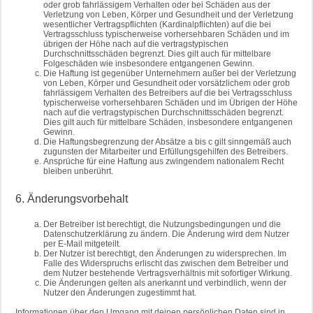
oder grob fahrlässigem Verhalten oder bei Schäden aus der
Verletzung von Leben, Körper und Gesundheit und der Verletzung
wesentlicher Vertragspflichten (Kardinalpflichten) auf die bei
Vertragsschluss typischerweise vorhersehbaren Schäden und im
übrigen der Höhe nach auf die vertragstypischen
Durchschnittsschäden begrenzt. Dies gilt auch für mittelbare
Folgeschäden wie insbesondere entgangenen Gewinn.
Die Haftung ist gegenüber Unternehmern außer bei der Verletzung
von Leben, Körper und Gesundheit oder vorsätzlichem oder grob
fahrlässigem Verhalten des Betreibers auf die bei Vertragsschluss
typischerweise vorhersehbaren Schäden und im Übrigen der Höhe
nach auf die vertragstypischen Durchschnittsschäden begrenzt.
Dies gilt auch für mittelbare Schäden, insbesondere entgangenen
Gewinn.
Die Haftungsbegrenzung der Absätze a bis c gilt sinngemäß auch
zugunsten der Mitarbeiter und Erfüllungsgehilfen des Betreibers.
Ansprüche für eine Haftung aus zwingendem nationalem Recht
bleiben unberührt.
6. Änderungsvorbehalt
Der Betreiber ist berechtigt, die Nutzungsbedingungen und die
Datenschutzerklärung zu ändern. Die Änderung wird dem Nutzer
per E-Mail mitgeteilt.
Der Nutzer ist berechtigt, den Änderungen zu widersprechen. Im
Falle des Widerspruchs erlischt das zwischen dem Betreiber und
dem Nutzer bestehende Vertragsverhältnis mit sofortiger Wirkung.
Die Änderungen gelten als anerkannt und verbindlich, wenn der
Nutzer den Änderungen zugestimmt hat.
Informationen über den Umgang mit deinen persönlichen Daten sind in