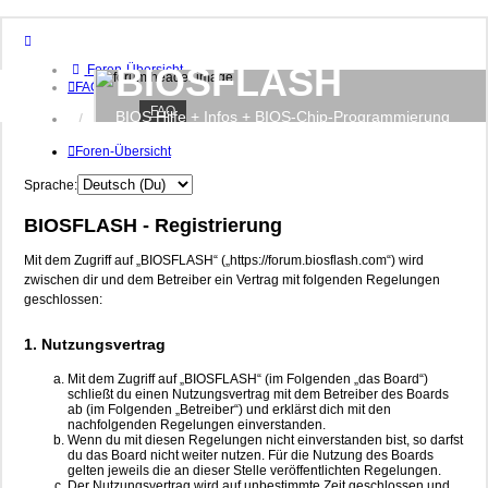
BIOSFLASH
Foren-Übersicht
FAQ
FAQ
BIOS Hilfe + Infos + BIOS-Chip-Programmierung
Anmelden
Foren-Übersicht
Sprache:
BIOSFLASH - Registrierung
Mit dem Zugriff auf „BIOSFLASH“ („https://forum.biosflash.com“) wird
zwischen dir und dem Betreiber ein Vertrag mit folgenden Regelungen
geschlossen:
1. Nutzungsvertrag
Mit dem Zugriff auf „BIOSFLASH“ (im Folgenden „das Board“)
schließt du einen Nutzungsvertrag mit dem Betreiber des Boards
ab (im Folgenden „Betreiber“) und erklärst dich mit den
nachfolgenden Regelungen einverstanden.
Wenn du mit diesen Regelungen nicht einverstanden bist, so darfst
du das Board nicht weiter nutzen. Für die Nutzung des Boards
gelten jeweils die an dieser Stelle veröffentlichten Regelungen.
Der Nutzungsvertrag wird auf unbestimmte Zeit geschlossen und