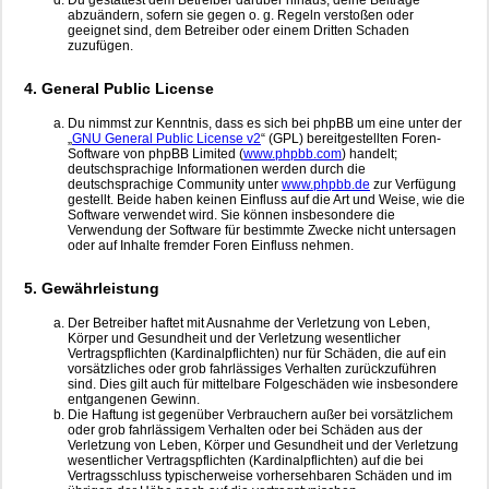
Du gestattest dem Betreiber darüber hinaus, deine Beiträge
abzuändern, sofern sie gegen o. g. Regeln verstoßen oder
geeignet sind, dem Betreiber oder einem Dritten Schaden
zuzufügen.
4. General Public License
Du nimmst zur Kenntnis, dass es sich bei phpBB um eine unter der
„
GNU General Public License v2
“ (GPL) bereitgestellten Foren-
Software von phpBB Limited (
www.phpbb.com
) handelt;
deutschsprachige Informationen werden durch die
deutschsprachige Community unter
www.phpbb.de
zur Verfügung
gestellt. Beide haben keinen Einfluss auf die Art und Weise, wie die
Software verwendet wird. Sie können insbesondere die
Verwendung der Software für bestimmte Zwecke nicht untersagen
oder auf Inhalte fremder Foren Einfluss nehmen.
5. Gewährleistung
Der Betreiber haftet mit Ausnahme der Verletzung von Leben,
Körper und Gesundheit und der Verletzung wesentlicher
Vertragspflichten (Kardinalpflichten) nur für Schäden, die auf ein
vorsätzliches oder grob fahrlässiges Verhalten zurückzuführen
sind. Dies gilt auch für mittelbare Folgeschäden wie insbesondere
entgangenen Gewinn.
Die Haftung ist gegenüber Verbrauchern außer bei vorsätzlichem
oder grob fahrlässigem Verhalten oder bei Schäden aus der
Verletzung von Leben, Körper und Gesundheit und der Verletzung
wesentlicher Vertragspflichten (Kardinalpflichten) auf die bei
Vertragsschluss typischerweise vorhersehbaren Schäden und im