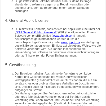
Du gestattest dem Betreiber darüber hinaus, deine Beiträge
abzuändern, sofern sie gegen o. g. Regeln verstoßen oder
geeignet sind, dem Betreiber oder einem Dritten Schaden
zuzufügen.
4. General Public License
Du nimmst zur Kenntnis, dass es sich bei phpBB um eine unter der
„
GNU General Public License v2
“ (GPL) bereitgestellten Foren-
Software von phpBB Limited (
www.phpbb.com
) handelt;
deutschsprachige Informationen werden durch die
deutschsprachige Community unter
www.phpbb.de
zur Verfügung
gestellt. Beide haben keinen Einfluss auf die Art und Weise, wie die
Software verwendet wird. Sie können insbesondere die
Verwendung der Software für bestimmte Zwecke nicht untersagen
oder auf Inhalte fremder Foren Einfluss nehmen.
5. Gewährleistung
Der Betreiber haftet mit Ausnahme der Verletzung von Leben,
Körper und Gesundheit und der Verletzung wesentlicher
Vertragspflichten (Kardinalpflichten) nur für Schäden, die auf ein
vorsätzliches oder grob fahrlässiges Verhalten zurückzuführen
sind. Dies gilt auch für mittelbare Folgeschäden wie insbesondere
entgangenen Gewinn.
Die Haftung ist gegenüber Verbrauchern außer bei vorsätzlichem
oder grob fahrlässigem Verhalten oder bei Schäden aus der
Verletzung von Leben, Körper und Gesundheit und der Verletzung
wesentlicher Vertragspflichten (Kardinalpflichten) auf die bei