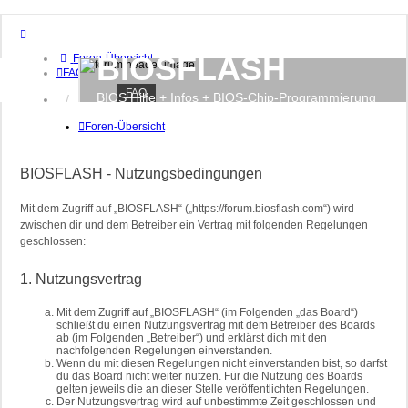
BIOSFLASH
Foren-Übersicht
FAQ
FAQ
BIOS Hilfe + Infos + BIOS-Chip-Programmierung
Anmelden
Registrieren
Foren-Übersicht
BIOSFLASH - Nutzungsbedingungen
Mit dem Zugriff auf „BIOSFLASH“ („https://forum.biosflash.com“) wird
zwischen dir und dem Betreiber ein Vertrag mit folgenden Regelungen
geschlossen:
1. Nutzungsvertrag
Mit dem Zugriff auf „BIOSFLASH“ (im Folgenden „das Board“)
schließt du einen Nutzungsvertrag mit dem Betreiber des Boards
ab (im Folgenden „Betreiber“) und erklärst dich mit den
nachfolgenden Regelungen einverstanden.
Wenn du mit diesen Regelungen nicht einverstanden bist, so darfst
du das Board nicht weiter nutzen. Für die Nutzung des Boards
gelten jeweils die an dieser Stelle veröffentlichten Regelungen.
Der Nutzungsvertrag wird auf unbestimmte Zeit geschlossen und