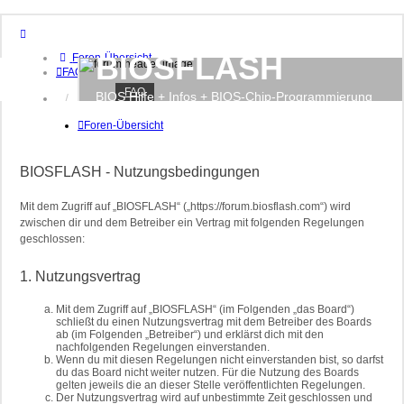
BIOSFLASH
Foren-Übersicht
FAQ
FAQ
BIOS Hilfe + Infos + BIOS-Chip-Programmierung
Anmelden
Registrieren
Foren-Übersicht
BIOSFLASH - Nutzungsbedingungen
Mit dem Zugriff auf „BIOSFLASH“ („https://forum.biosflash.com“) wird
zwischen dir und dem Betreiber ein Vertrag mit folgenden Regelungen
geschlossen:
1. Nutzungsvertrag
Mit dem Zugriff auf „BIOSFLASH“ (im Folgenden „das Board“)
schließt du einen Nutzungsvertrag mit dem Betreiber des Boards
ab (im Folgenden „Betreiber“) und erklärst dich mit den
nachfolgenden Regelungen einverstanden.
Wenn du mit diesen Regelungen nicht einverstanden bist, so darfst
du das Board nicht weiter nutzen. Für die Nutzung des Boards
gelten jeweils die an dieser Stelle veröffentlichten Regelungen.
Der Nutzungsvertrag wird auf unbestimmte Zeit geschlossen und