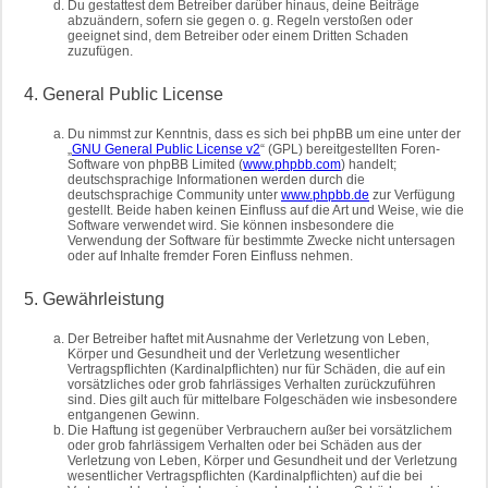
Du gestattest dem Betreiber darüber hinaus, deine Beiträge
abzuändern, sofern sie gegen o. g. Regeln verstoßen oder
geeignet sind, dem Betreiber oder einem Dritten Schaden
zuzufügen.
4. General Public License
Du nimmst zur Kenntnis, dass es sich bei phpBB um eine unter der
„
GNU General Public License v2
“ (GPL) bereitgestellten Foren-
Software von phpBB Limited (
www.phpbb.com
) handelt;
deutschsprachige Informationen werden durch die
deutschsprachige Community unter
www.phpbb.de
zur Verfügung
gestellt. Beide haben keinen Einfluss auf die Art und Weise, wie die
Software verwendet wird. Sie können insbesondere die
Verwendung der Software für bestimmte Zwecke nicht untersagen
oder auf Inhalte fremder Foren Einfluss nehmen.
5. Gewährleistung
Der Betreiber haftet mit Ausnahme der Verletzung von Leben,
Körper und Gesundheit und der Verletzung wesentlicher
Vertragspflichten (Kardinalpflichten) nur für Schäden, die auf ein
vorsätzliches oder grob fahrlässiges Verhalten zurückzuführen
sind. Dies gilt auch für mittelbare Folgeschäden wie insbesondere
entgangenen Gewinn.
Die Haftung ist gegenüber Verbrauchern außer bei vorsätzlichem
oder grob fahrlässigem Verhalten oder bei Schäden aus der
Verletzung von Leben, Körper und Gesundheit und der Verletzung
wesentlicher Vertragspflichten (Kardinalpflichten) auf die bei