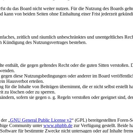
fst du das Board nicht weiter nutzen. Für die Nutzung des Boards gelten
 kann von beiden Seiten ohne Einhaltung einer Frist jederzeit gekünd
 einfaches, zeitlich und räumlich unbeschränktes und unentgeltliches R
ch Kündigung des Nutzungsvertrages bestehen.
alte enthält, die gegen geltendes Recht oder die guten Sitten verstoßen. 
rwenden.
n gegen diese Nutzungsbedingungen oder anderer im Board veröffentli
in Hausverbot erteilen.
für die Inhalte von Beiträgen übernimmt, die er nicht selbst erstellt 
it zu löschen oder zu sperren.
uändern, sofern sie gegen o. g. Regeln verstoßen oder geeignet sind, 
 der „
GNU General Public License v2
“ (GPL) bereitgestellten Foren-
achige Community unter
www.phpbb.de
zur Verfügung gestellt. Beide h
oftware für bestimmte Zwecke nicht untersagen oder auf Inhalte frem