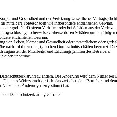
rper und Gesundheit und der Verletzung wesentlicher Vertragspflichten
ch für mittelbare Folgeschäden wie insbesondere entgangenen Gewinn.
em oder grob fahrlässigem Verhalten oder bei Schäden aus der Verletz
i Vertragsschluss typischerweise vorhersehbaren Schäden und im übrigen
besondere entgangenen Gewinn.
ng von Leben, Körper und Gesundheit oder vorsätzlichem oder grob fah
e nach auf die vertragstypischen Durchschnittsschäden begrenzt. Dies
h zugunsten der Mitarbeiter und Erfüllungsgehilfen des Betreibers.
bleiben unberührt.
e Datenschutzerklärung zu ändern. Die Änderung wird dem Nutzer per E-
m Falle des Widerspruchs erlischt das zwischen dem Betreiber und dem 
er Nutzer den Änderungen zugestimmt hat.
n der Datenschutzerklärung enthalten.