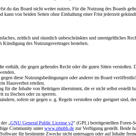
fst du das Board nicht weiter nutzen. Für die Nutzung des Boards gelten
 kann von beiden Seiten ohne Einhaltung einer Frist jederzeit gekünd
 einfaches, zeitlich und räumlich unbeschränktes und unentgeltliches R
ch Kündigung des Nutzungsvertrages bestehen.
alte enthält, die gegen geltendes Recht oder die guten Sitten verstoßen. 
rwenden.
n gegen diese Nutzungsbedingungen oder anderer im Board veröffentli
in Hausverbot erteilen.
für die Inhalte von Beiträgen übernimmt, die er nicht selbst erstellt 
it zu löschen oder zu sperren.
uändern, sofern sie gegen o. g. Regeln verstoßen oder geeignet sind, 
 der „
GNU General Public License v2
“ (GPL) bereitgestellten Foren-
achige Community unter
www.phpbb.de
zur Verfügung gestellt. Beide h
oftware für bestimmte Zwecke nicht untersagen oder auf Inhalte frem