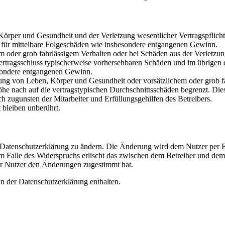
rper und Gesundheit und der Verletzung wesentlicher Vertragspflichten
ch für mittelbare Folgeschäden wie insbesondere entgangenen Gewinn.
em oder grob fahrlässigem Verhalten oder bei Schäden aus der Verletz
i Vertragsschluss typischerweise vorhersehbaren Schäden und im übrigen
besondere entgangenen Gewinn.
ng von Leben, Körper und Gesundheit oder vorsätzlichem oder grob fah
e nach auf die vertragstypischen Durchschnittsschäden begrenzt. Dies
h zugunsten der Mitarbeiter und Erfüllungsgehilfen des Betreibers.
bleiben unberührt.
e Datenschutzerklärung zu ändern. Die Änderung wird dem Nutzer per E-
m Falle des Widerspruchs erlischt das zwischen dem Betreiber und dem 
er Nutzer den Änderungen zugestimmt hat.
n der Datenschutzerklärung enthalten.