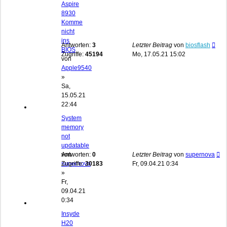
Aspire
8930
Komme
nicht
ins
Antworten:
3
Letzter Beitrag
von
biosflash
BIOS
Zugriffe:
45194
Mo, 17.05.21 15:02
von
Apple9540
»
Sa,
15.05.21
22:44
System
memory
not
updatable
von
Antworten:
0
Letzter Beitrag
von
supernova
supernova
Zugriffe:
30183
Fr, 09.04.21 0:34
»
Fr,
09.04.21
0:34
Insyde
H20