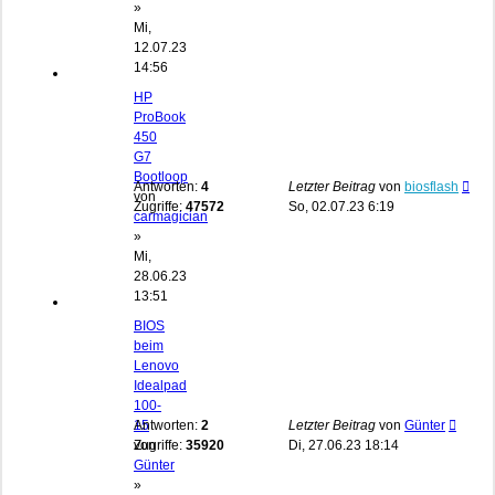
»
Mi,
12.07.23
14:56
HP
ProBook
450
G7
Bootloop
Antworten:
4
Letzter Beitrag
von
biosflash
von
Zugriffe:
47572
So, 02.07.23 6:19
carmagician
»
Mi,
28.06.23
13:51
BIOS
beim
Lenovo
Idealpad
100-
15
Antworten:
2
Letzter Beitrag
von
Günter
von
Zugriffe:
35920
Di, 27.06.23 18:14
Günter
»