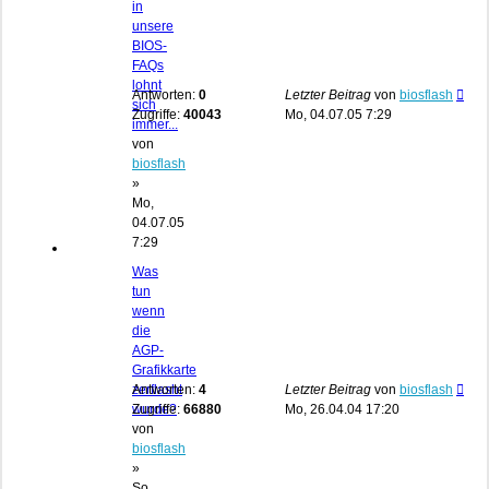
in
unsere
BIOS-
FAQs
lohnt
Antworten:
0
Letzter Beitrag
von
biosflash
sich
Zugriffe:
40043
Mo, 04.07.05 7:29
immer...
von
biosflash
»
Mo,
04.07.05
7:29
Was
tun
wenn
die
AGP-
Grafikkarte
zerflasht
Antworten:
4
Letzter Beitrag
von
biosflash
wurde?
Zugriffe:
66880
Mo, 26.04.04 17:20
von
biosflash
»
So,