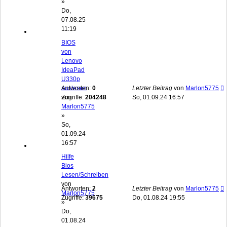
»
Do,
07.08.25
11:19
BIOS
von
Lenovo
IdeaPad
U330p
auslesen
Antworten:
0
Letzter Beitrag
von
Marlon5775
von
Zugriffe:
204248
So, 01.09.24 16:57
Marlon5775
»
So,
01.09.24
16:57
Hilfe
Bios
Lesen/Schreiben
von
Antworten:
2
Letzter Beitrag
von
Marlon5775
Marlon5775
Zugriffe:
39675
Do, 01.08.24 19:55
»
Do,
01.08.24