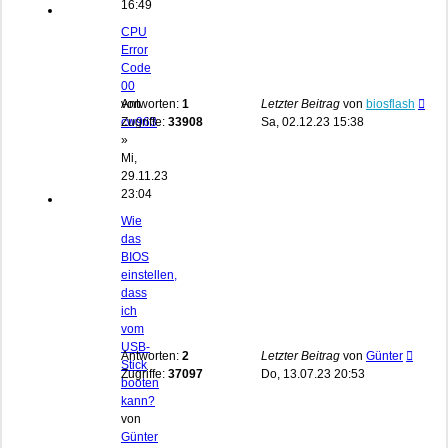
16:49
CPU
Error
Code
00
von
Antworten:
1
Letzter Beitrag
von
biosflash
cw963
Zugriffe:
33908
Sa, 02.12.23 15:38
»
Mi,
29.11.23
23:04
Wie
das
BIOS
einstellen,
dass
ich
vom
USB-
Antworten:
2
Letzter Beitrag
von
Günter
Stick
Zugriffe:
37097
Do, 13.07.23 20:53
booten
kann?
von
Günter