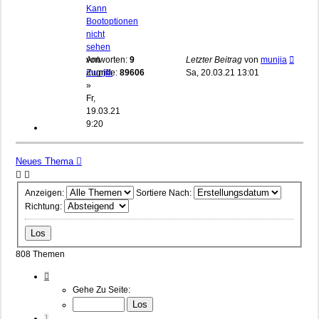
Kann
Bootoptionen
nicht
sehen
von
Antworten:
9
Letzter Beitrag
von
munjia
munjia
Zugriffe:
89606
Sa, 20.03.21 13:01
»
Fr,
19.03.21
9:20
Neues Thema
Anzeigen:
Sortiere Nach:
Richtung:
808 Themen
Seite
1
Gehe Zu Seite:
Von
33
1