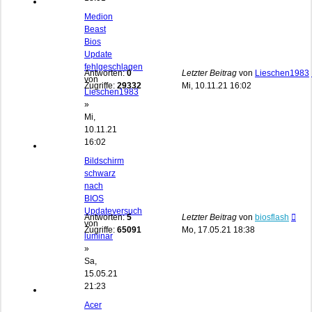
Medion
Beast
Bios
Update
fehlgeschlagen
Antworten:
0
Letzter Beitrag
von
Lieschen1983
von
Zugriffe:
29332
Mi, 10.11.21 16:02
Lieschen1983
»
Mi,
10.11.21
16:02
Bildschirm
schwarz
nach
BIOS
Updateversuch
Antworten:
5
Letzter Beitrag
von
biosflash
von
Zugriffe:
65091
Mo, 17.05.21 18:38
luminar
»
Sa,
15.05.21
21:23
Acer