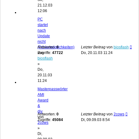
21.12.03
12:06
PC
startet
nach
Update
nicht
(Fehlermöglichkeiten)
Antworten:
0
Letzter Beitrag
von
biosflash
von
Zugriffe:
47722
Do, 20.11.03 11:24
biosflash
»
Do,
20.11.03
11:24
Masterpasswörter
AMI
Award
&
div
Antworten:
0
Letzter Beitrag
von
2cows
von
Zugriffe:
45084
Di, 09.09.03 8:54
2cows
»
Di,