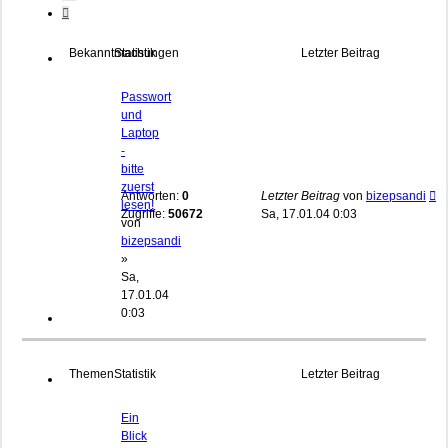
Nächste
Bekanntmachungen
Statistik
Letzter Beitrag
Passwort
und
Laptop
-
bitte
zuerst
Antworten:
0
Letzter Beitrag
von
bizepsandi
lesen!
Zugriffe:
50672
Sa, 17.01.04 0:03
von
bizepsandi
»
Sa,
17.01.04
0:03
Themen
Statistik
Letzter Beitrag
Ein
Blick