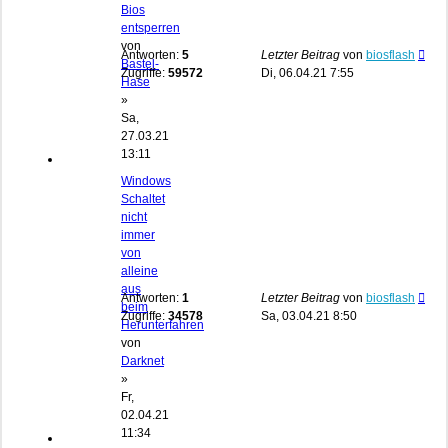
Bios
entsperren
von
Antworten:
5
Letzter Beitrag
von
biosflash
Bastel-
Zugriffe:
59572
Di, 06.04.21 7:55
Hase
»
Sa,
27.03.21
13:11
Windows
Schaltet
nicht
immer
von
alleine
aus
Antworten:
1
Letzter Beitrag
von
biosflash
beim
Zugriffe:
34578
Sa, 03.04.21 8:50
Herunterfahren
von
Darknet
»
Fr,
02.04.21
11:34