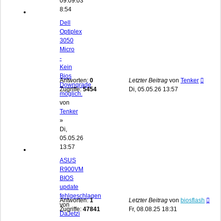
09.09.03
8:54
Dell
Optiplex
3050
Micro
-
Kein
Bios
Antworten:
0
Letzter Beitrag
von
Tenker
Downgrade
Zugriffe:
5454
Di, 05.05.26 13:57
möglich.
von
Tenker
»
Di,
05.05.26
13:57
ASUS
R900VM
BIOS
update
fehlgeschlagen
Antworten:
1
Letzter Beitrag
von
biosflash
von
Zugriffe:
47841
Fr, 08.08.25 18:31
DaJetzi