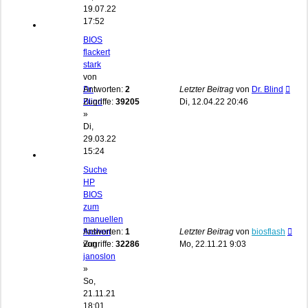
19.07.22
17:52
BIOS
flackert
stark
von
Dr.
Antworten:
2
Letzter Beitrag
von
Dr. Blind
Blind
Zugriffe:
39205
Di, 12.04.22 20:46
»
Di,
29.03.22
15:24
Suche
HP
BIOS
zum
manuellen
flashen
Antworten:
1
Letzter Beitrag
von
biosflash
von
Zugriffe:
32286
Mo, 22.11.21 9:03
janoslon
»
So,
21.11.21
18:01