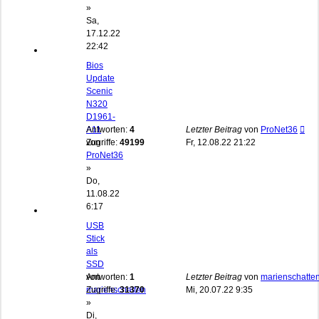
»
Sa,
17.12.22
22:42
Bios
Update
Scenic
N320
D1961-
A11
Antworten:
4
Letzter Beitrag
von
ProNet36
von
Zugriffe:
49199
Fr, 12.08.22 21:22
ProNet36
»
Do,
11.08.22
6:17
USB
Stick
als
SSD
von
Antworten:
1
Letzter Beitrag
von
marienschatte
marienschatten
Zugriffe:
31370
Mi, 20.07.22 9:35
»
Di,