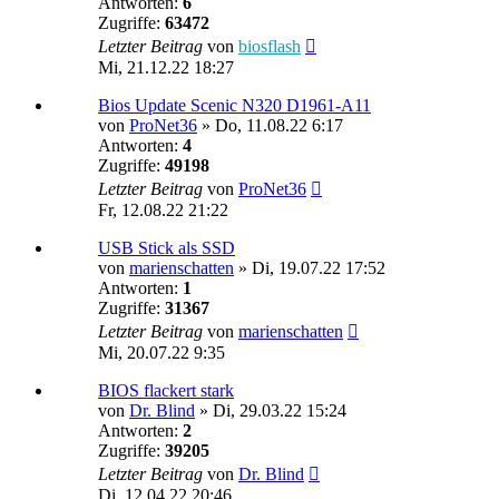
Antworten:
6
Zugriffe:
63472
Letzter Beitrag
von
biosflash
Mi, 21.12.22 18:27
Bios Update Scenic N320 D1961-A11
von
ProNet36
»
Do, 11.08.22 6:17
Antworten:
4
Zugriffe:
49198
Letzter Beitrag
von
ProNet36
Fr, 12.08.22 21:22
USB Stick als SSD
von
marienschatten
»
Di, 19.07.22 17:52
Antworten:
1
Zugriffe:
31367
Letzter Beitrag
von
marienschatten
Mi, 20.07.22 9:35
BIOS flackert stark
von
Dr. Blind
»
Di, 29.03.22 15:24
Antworten:
2
Zugriffe:
39205
Letzter Beitrag
von
Dr. Blind
Di, 12.04.22 20:46