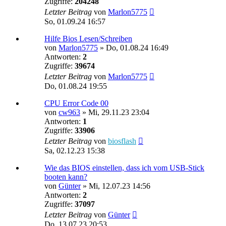
Zugriffe:
204248
Letzter Beitrag
von
Marlon5775
So, 01.09.24 16:57
Hilfe Bios Lesen/Schreiben
von
Marlon5775
»
Do, 01.08.24 16:49
Antworten:
2
Zugriffe:
39674
Letzter Beitrag
von
Marlon5775
Do, 01.08.24 19:55
CPU Error Code 00
von
cw963
»
Mi, 29.11.23 23:04
Antworten:
1
Zugriffe:
33906
Letzter Beitrag
von
biosflash
Sa, 02.12.23 15:38
Wie das BIOS einstellen, dass ich vom USB-Stick
booten kann?
von
Günter
»
Mi, 12.07.23 14:56
Antworten:
2
Zugriffe:
37097
Letzter Beitrag
von
Günter
Do, 13.07.23 20:53