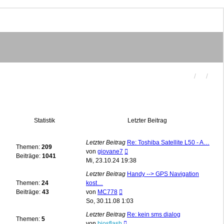
Statistik
Letzter Beitrag
Letzter Beitrag
Re: Toshiba Satellite L50 - A…
Themen:
209
Neuester
von
giovane7
Beiträge:
1041
Beitrag
Mi, 23.10.24 19:38
Letzter Beitrag
Handy --> GPS Navigation
Themen:
24
kost…
Neuester
Beiträge:
43
von
MC778
Beitrag
So, 30.11.08 1:03
Letzter Beitrag
Re: kein sms dialog
Themen:
5
Neuester
von
biosflash