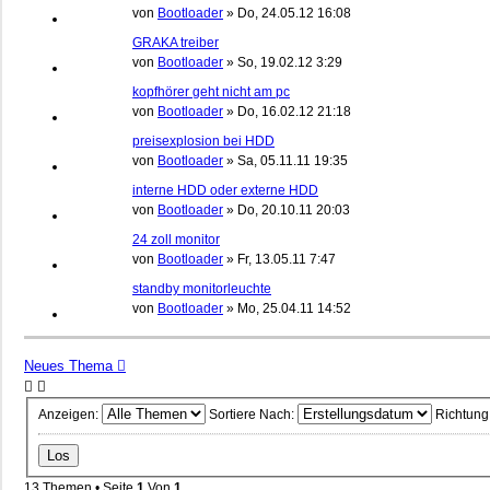
von
Bootloader
»
Do, 24.05.12 16:08
GRAKA treiber
von
Bootloader
»
So, 19.02.12 3:29
kopfhörer geht nicht am pc
von
Bootloader
»
Do, 16.02.12 21:18
preisexplosion bei HDD
von
Bootloader
»
Sa, 05.11.11 19:35
interne HDD oder externe HDD
von
Bootloader
»
Do, 20.10.11 20:03
24 zoll monitor
von
Bootloader
»
Fr, 13.05.11 7:47
standby monitorleuchte
von
Bootloader
»
Mo, 25.04.11 14:52
Neues Thema
Anzeigen:
Sortiere Nach:
Richtung
13 Themen • Seite
1
Von
1