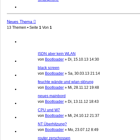
Neues Thema
13 Themen • Seite
1
Von
1
ISDN aber kein WLAN
von
Bootloader
»
Di, 15.10.13 14:30
black screen
von
Bootloader
»
Sa, 30.03.13 21:14
feuchte wände und wlan-störung
von
Bootloader
»
Mi, 28.11.12 19:48
neues mainbord
von
Bootloader
»
Di, 13.11.12 18:43
CPU und W7
von
Bootloader
»
Mi, 24.10.12 21:37
NT Überhitzung?
von
Bootloader
»
Mo, 23.07.12 8:49
router zerschossen