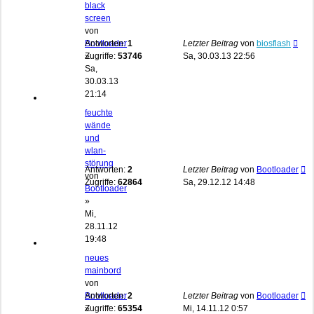
black
screen
von
Bootloader
Antworten:
1
Letzter Beitrag
von
biosflash
»
Zugriffe:
53746
Sa, 30.03.13 22:56
Sa,
30.03.13
21:14
feuchte
wände
und
wlan-
störung
Antworten:
2
Letzter Beitrag
von
Bootloader
von
Zugriffe:
62864
Sa, 29.12.12 14:48
Bootloader
»
Mi,
28.11.12
19:48
neues
mainbord
von
Bootloader
Antworten:
2
Letzter Beitrag
von
Bootloader
»
Zugriffe:
65354
Mi, 14.11.12 0:57