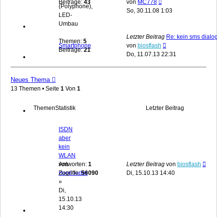
Neuester
Beiträge:
43
von
MC778
(Polyphone),
Beitrag
So, 30.11.08 1:03
LED-
Umbau
Letzter Beitrag
Re: kein sms dialo
Themen:
5
Neuester
Smartphone
von
biosflash
Beiträge:
21
Beitrag
Do, 11.07.13 22:31
Neues Thema
13 Themen • Seite
1
Von
1
Themen
Statistik
Letzter Beitrag
ISDN
aber
kein
WLAN
von
Antworten:
1
Letzter Beitrag
von
biosflash
Bootloader
Zugriffe:
56090
Di, 15.10.13 14:40
»
Di,
15.10.13
14:30