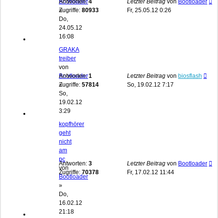
Bootloader
Antworten:
4
Letzter Beitrag
von
Bootloader
»
Zugriffe:
80933
Fr, 25.05.12 0:26
Do,
24.05.12
16:08
GRAKA
treiber
von
Bootloader
Antworten:
1
Letzter Beitrag
von
biosflash
»
Zugriffe:
57814
So, 19.02.12 7:17
So,
19.02.12
3:29
kopfhörer
geht
nicht
am
pc
Antworten:
3
Letzter Beitrag
von
Bootloader
von
Zugriffe:
70378
Fr, 17.02.12 11:44
Bootloader
»
Do,
16.02.12
21:18