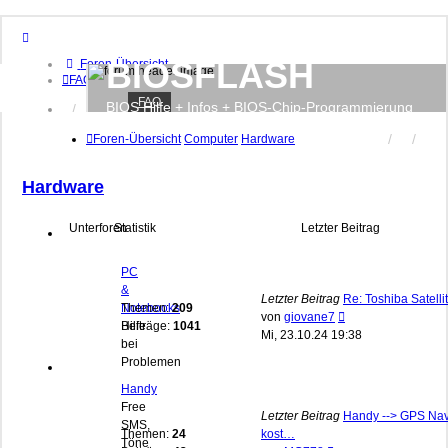
BIOSFLASH
Foren-Übersicht
FAQ
FAQ
BIOS Hilfe + Infos + BIOS-Chip-Programmierung
Anmelden
Registrieren
Foren-Übersicht
Computer
Hardware
Hardware
Unterforen
Statistik
Letzter Beitrag
PC
&
Letzter Beitrag
Re: Toshiba Satelli
Notebooks
Themen:
209
Neuester
von
giovane7
Hilfe
Beiträge:
1041
Beitrag
Mi, 23.10.24 19:38
bei
Problemen
Handy
Free
Letzter Beitrag
Handy --> GPS Nav
SMS,
Themen:
24
kost…
Töne