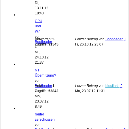
Di,
13.11.12
18:43
CPU
und
W7
von
Antworten:
5
Letzter Beitrag
von
Bootloader
Bootloader
Zugriffe:
91545
Fr, 26.10.12 23:07
»
Mi,
24.10.12
21:37
NT
Überhitzung?
von
Bootloader
Antworten:
1
Letzter Beitrag
von
biosflash
»
Zugriffe:
53842
Mo, 23.07.12 11:31
Mo,
23.07.12
8:49
router
zerschossen
von