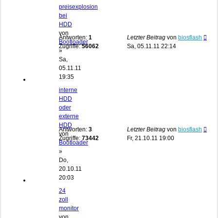
preisexplosion
bei
HDD
von
Antworten:
1
Letzter Beitrag
von
biosflash
Bootloader
Zugriffe:
56062
Sa, 05.11.11 22:14
»
Sa,
05.11.11
19:35
interne
HDD
oder
externe
HDD
Antworten:
3
Letzter Beitrag
von
biosflash
von
Zugriffe:
73442
Fr, 21.10.11 19:00
Bootloader
»
Do,
20.10.11
20:03
24
zoll
monitor
von