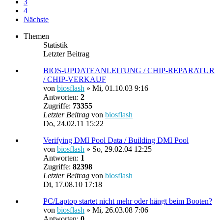
3
4
Nächste
Themen
Statistik
Letzter Beitrag
BIOS-UPDATEANLEITUNG / CHIP-REPARATUR
/ CHIP-VERKAUF
von
biosflash
»
Mi, 01.10.03 9:16
Antworten:
2
Zugriffe:
73355
Letzter Beitrag
von
biosflash
Do, 24.02.11 15:22
Verifying DMI Pool Data / Building DMI Pool
von
biosflash
»
So, 29.02.04 12:25
Antworten:
1
Zugriffe:
82398
Letzter Beitrag
von
biosflash
Di, 17.08.10 17:18
PC/Laptop startet nicht mehr oder hängt beim Booten?
von
biosflash
»
Mi, 26.03.08 7:06
Antworten:
0