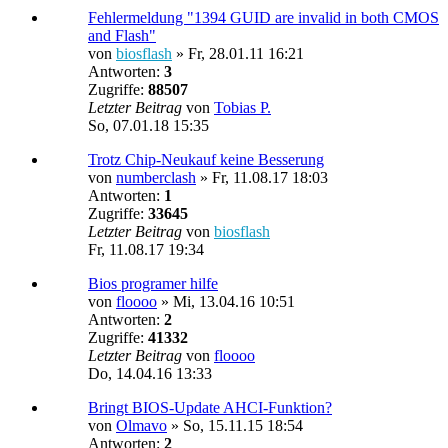
Fehlermeldung "1394 GUID are invalid in both CMOS
and Flash"
von
biosflash
»
Fr, 28.01.11 16:21
Antworten:
3
Zugriffe:
88507
Letzter Beitrag
von
Tobias P.
So, 07.01.18 15:35
Trotz Chip-Neukauf keine Besserung
von
numberclash
»
Fr, 11.08.17 18:03
Antworten:
1
Zugriffe:
33645
Letzter Beitrag
von
biosflash
Fr, 11.08.17 19:34
Bios programer hilfe
von
floooo
»
Mi, 13.04.16 10:51
Antworten:
2
Zugriffe:
41332
Letzter Beitrag
von
floooo
Do, 14.04.16 13:33
Bringt BIOS-Update AHCI-Funktion?
von
Olmavo
»
So, 15.11.15 18:54
Antworten:
2