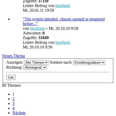
Zugriffe:
37110
Letzter Beitrag
von
biosflash
Mi, 26.01.11 19:50
"The system intruded, chassis opened or tempered
before..."
von
biosflash
»
Mi, 20.10.10 9:58
Antworten:
0
Zugriffe:
31849
Letzter Beitrag
von
biosflash
Mi, 20.10.10 9:58
Neues Thema
Anzeigen:
Sortiere nach:
Richtung:
80 Themen
1
2
3
4
Nächste