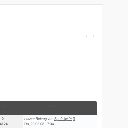
istik
Letzter Beitrag
:
0
Letzter Beitrag
von
Spo0cky ^^
4124
Do, 20.03.08 17:34