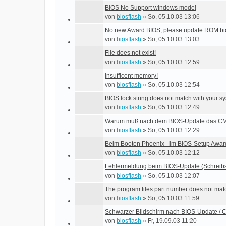
BIOS No Support windows mode!
von
biosflash
»
So, 05.10.03 13:06
No new Award BIOS, please update ROM bios
von
biosflash
»
So, 05.10.03 13:03
File does not exist!
von
biosflash
»
So, 05.10.03 12:59
Insufficent memory!
von
biosflash
»
So, 05.10.03 12:54
BIOS lock string does not match with your s
von
biosflash
»
So, 05.10.03 12:49
Warum muß nach dem BIOS-Update das CM
von
biosflash
»
So, 05.10.03 12:29
Beim Booten Phoenix - im BIOS-Setup Awar
von
biosflash
»
So, 05.10.03 12:12
Fehlermeldung beim BIOS-Update (Schreib
von
biosflash
»
So, 05.10.03 12:07
The program files part number does not mat
von
biosflash
»
So, 05.10.03 11:59
Schwarzer Bildschirm nach BIOS-Update /
von
biosflash
»
Fr, 19.09.03 11:20