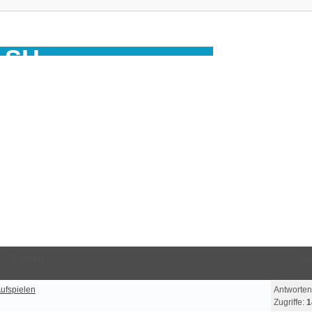
ASH
IOS-Chip-Programmierung
Themen
Stat
ufspielen
Antworten
Zugriffe:
1