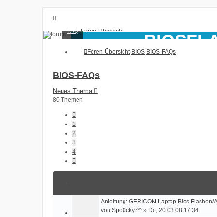
FAQ
Foren-Übersicht
BIOSFL
FAQ
Foren-Übersicht
BIOS
BIOS-FAQs
Anmelden
BIOS Hilfe + Infos + B
Registrieren
BIOS-FAQs
Neues Thema
80 Themen
Vorherige
1
2
3
4
Nächste
Anleitung: GERICOM Laptop Bios Flashen/A
von
Spo0cky ^^
»
Do, 20.03.08 17:34