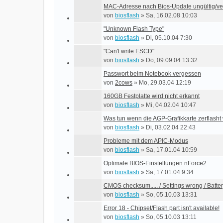
MAC-Adresse nach Bios-Update ungültig/v
von
biosflash
»
Sa, 16.02.08 10:03
"Unknown Flash Type"
von
biosflash
»
Di, 05.10.04 7:30
"Can't write ESCD"
von
biosflash
»
Do, 09.09.04 13:32
Passwort beim Notebook vergessen
von
2cows
»
Mo, 29.03.04 12:19
160GB Festplatte wird nicht erkannt
von
biosflash
»
Mi, 04.02.04 10:47
Was tun wenn die AGP-Grafikkarte zerflasht
von
biosflash
»
Di, 03.02.04 22:43
Probleme mit dem APIC-Modus
von
biosflash
»
Sa, 17.01.04 10:59
Optimale BIOS-Einstellungen nForce2
von
biosflash
»
Sa, 17.01.04 9:34
CMOS checksum..... / Settings wrong / Batte
von
biosflash
»
So, 05.10.03 13:31
Error 18 - Chipset/Flash part isn't available!
von
biosflash
»
So, 05.10.03 13:11