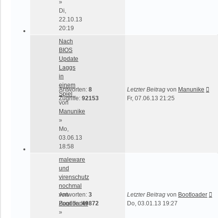
»
Di,
22.10.13
20:19
Nach
BIOS
Update
Laggs
in
einem
Antworten:
8
Letzter Beitrag
von
Manunike
Spiel
Zugriffe:
92153
Fr, 07.06.13 21:25
von
Manunike
»
Mo,
03.06.13
18:58
maleware
und
virenschutz
nochmal
von
Antworten:
3
Letzter Beitrag
von
Bootloader
Bootloader
Zugriffe:
49872
Do, 03.01.13 19:27
»