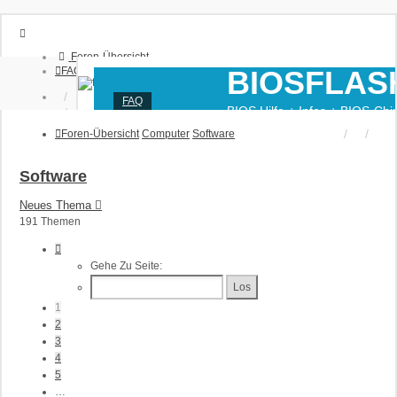
Foren-Übersicht
FAQ
BIOSFLAS
Anmelden
FAQ
BIOS Hilfe + Infos + BIOS-Chi
Registrieren
Programmierung
Foren-Übersicht
Computer
Software
Software
Neues Thema
191 Themen
Seite
1
Gehe Zu Seite:
Von
8
1
2
3
4
5
…