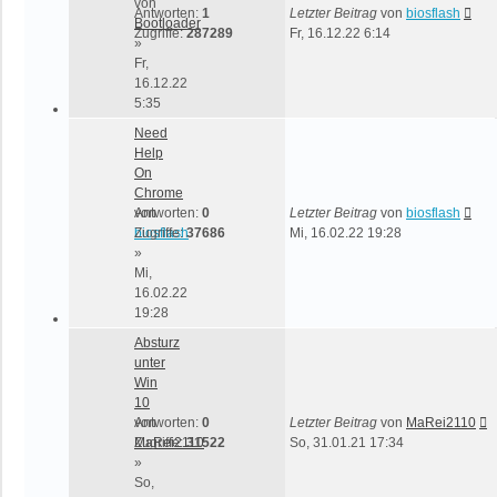
von
Antworten:
1
Letzter Beitrag
von
biosflash
Bootloader
Zugriffe:
287289
Fr, 16.12.22 6:14
»
Fr,
16.12.22
5:35
Need
Help
On
Chrome
von
Antworten:
0
Letzter Beitrag
von
biosflash
biosflash
Zugriffe:
37686
Mi, 16.02.22 19:28
»
Mi,
16.02.22
19:28
Absturz
unter
Win
10
von
Antworten:
0
Letzter Beitrag
von
MaRei2110
MaRei2110
Zugriffe:
31522
So, 31.01.21 17:34
»
So,