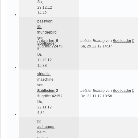
Sa,
29.12.12
14:42
passwort
für
thunderbird
von
Antworten:
6
Letzter Beitrag
von
Bootloader
Bootloader
Zugriffe:
72475
Sa, 29.12.12 14:37
»
Di,
11.12.12
15:38
virtuelle
maschine
von
Bootloader
Antworten:
2
Letzter Beitrag
von
Bootloader
»
Zugriffe:
42152
Do, 22.11.12 18:58
Do,
22.11.12
4:32
pc
aufhänger
beim
online