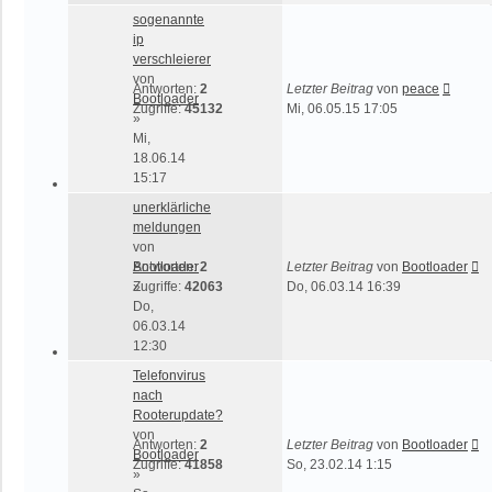
sogenannte
ip
verschleierer
von
Antworten:
2
Letzter Beitrag
von
peace
Bootloader
Zugriffe:
45132
Mi, 06.05.15 17:05
»
Mi,
18.06.14
15:17
unerklärliche
meldungen
von
Bootloader
Antworten:
2
Letzter Beitrag
von
Bootloader
»
Zugriffe:
42063
Do, 06.03.14 16:39
Do,
06.03.14
12:30
Telefonvirus
nach
Rooterupdate?
von
Antworten:
2
Letzter Beitrag
von
Bootloader
Bootloader
Zugriffe:
41858
So, 23.02.14 1:15
»