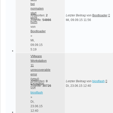
bei
normalen
start
Antworten:
2
Letzter Beitrag
von
Bootloader
nicht
Zugriffe:
54866
Mi, 09.09.15 11:56
hoch
von
Bootloader
»
Mi,
09.09.15
5:19
VMware
Workstation
11
unrecoverable
error
(vmui)
Antworten:
0
Letzter Beitrag
von
biosflash
Exception
Zugriffe:
30726
Di, 23.06.15 12:40
von
biosflash
»
Di,
23.06.15
12:40