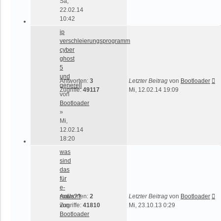
Sa,
22.02.14
10:42
ip
verschleierungsprogramm
cyber
ghost
5
und
Antworten:
3
Letzter Beitrag
von
Bootloader
generell
Zugriffe:
49117
Mi, 12.02.14 19:09
von
Bootloader
»
Mi,
12.02.14
18:20
was
sind
das
für
e-
mails??
Antworten:
2
Letzter Beitrag
von
Bootloader
von
Zugriffe:
41810
Mi, 23.10.13 0:29
Bootloader