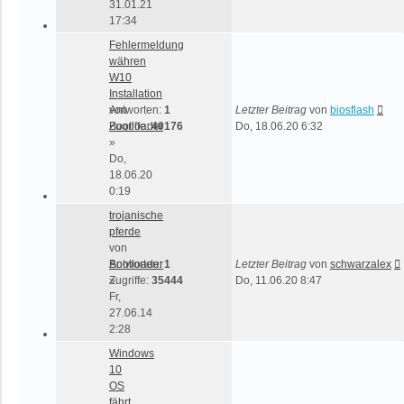
31.01.21
17:34
Fehlermeldung
währen
W10
Installation
von
Antworten:
1
Letzter Beitrag
von
biosflash
Bootloader
Zugriffe:
40176
Do, 18.06.20 6:32
»
Do,
18.06.20
0:19
trojanische
pferde
von
Bootloader
Antworten:
1
Letzter Beitrag
von
schwarzalex
»
Zugriffe:
35444
Do, 11.06.20 8:47
Fr,
27.06.14
2:28
Windows
10
OS
fährt