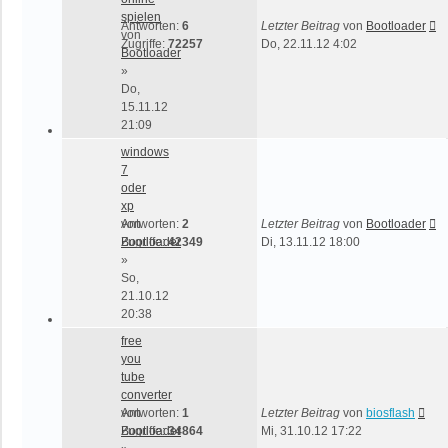
spielen
Antworten:
6
Letzter Beitrag
von
Bootloader
von
Zugriffe:
72257
Do, 22.11.12 4:02
Bootloader
»
Do,
15.11.12
21:09
windows
7
oder
xp
von
Antworten:
2
Letzter Beitrag
von
Bootloader
Bootloader
Zugriffe:
42349
Di, 13.11.12 18:00
»
So,
21.10.12
20:38
free
you
tube
converter
von
Antworten:
1
Letzter Beitrag
von
biosflash
Bootloader
Zugriffe:
34864
Mi, 31.10.12 17:22