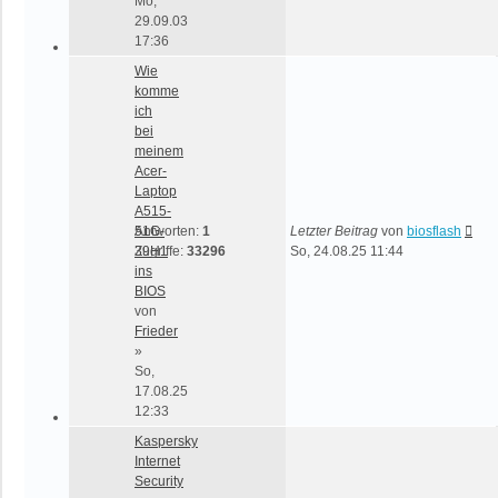
Mo,
29.09.03
17:36
Wie
komme
ich
bei
meinem
Acer-
Laptop
A515-
51G-
Antworten:
1
Letzter Beitrag
von
biosflash
39H1
Zugriffe:
33296
So, 24.08.25 11:44
ins
BIOS
von
Frieder
»
So,
17.08.25
12:33
Kaspersky
Internet
Security