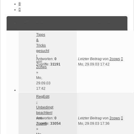
8
Nächste
Themen
Statistik
Letzter Beitrag
Tipps
&
Tricks
gesucht
!
Antworten:
0
Letzter Beitrag
von
2cows
von
Zugriffe:
31191
Mo, 29.09.03 17:42
2cows
»
Mo,
29.09.03
17:42
RegEdit
-
Unbedingt
beachten!
von
Antworten:
0
Letzter Beitrag
von
2cows
2cows
Zugriffe:
33054
Mo, 29.09.03 17:36
»