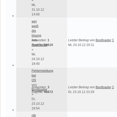
»
Mi,
31.10.12
14:00
wer
weiß
die
lösung
von
Antworten:
1
Letzter Beitrag
von
Bootloader
Bootloader
Zugriffe:
34610
Mi, 24.10.12 20:11
»
Mi,
24.10.12
18:40
Fehlermeldung
bei
OS
von
Antworten:
3
Letzter Beitrag
von
Bootloader
Bootloader
Zugriffe:
48872
Di, 23.10.12 23:29
»
Di,
23.10.12
19:54
ntlr