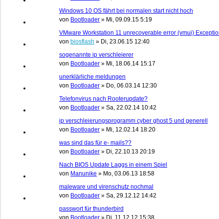
Windows 10 OS fährt bei normalen start nicht hoch
von
Bootloader
»
Mi, 09.09.15 5:19
VMware Workstation 11 unrecoverable error (vmui) Excepti
von
biosflash
»
Di, 23.06.15 12:40
sogenannte ip verschleierer
von
Bootloader
»
Mi, 18.06.14 15:17
unerklärliche meldungen
von
Bootloader
»
Do, 06.03.14 12:30
Telefonvirus nach Rooterupdate?
von
Bootloader
»
Sa, 22.02.14 10:42
ip verschleierungsprogramm cyber ghost 5 und generell
von
Bootloader
»
Mi, 12.02.14 18:20
was sind das für e- mails??
von
Bootloader
»
Di, 22.10.13 20:19
Nach BIOS Update Laggs in einem Spiel
von
Manunike
»
Mo, 03.06.13 18:58
maleware und virenschutz nochmal
von
Bootloader
»
Sa, 29.12.12 14:42
passwort für thunderbird
von
Bootloader
»
Di, 11.12.12 15:38