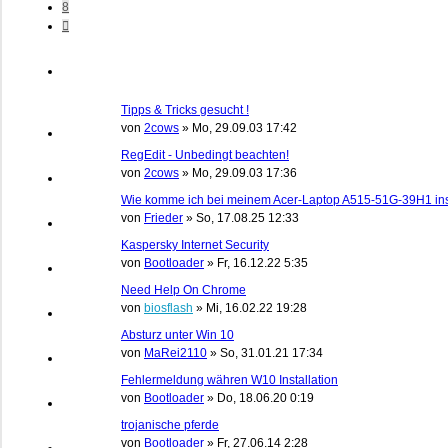
8
Nächste
Tipps & Tricks gesucht !
von
2cows
»
Mo, 29.09.03 17:42
RegEdit - Unbedingt beachten!
von
2cows
»
Mo, 29.09.03 17:36
Wie komme ich bei meinem Acer-Laptop A515-51G-39H1 in
von
Frieder
»
So, 17.08.25 12:33
Kaspersky Internet Security
von
Bootloader
»
Fr, 16.12.22 5:35
Need Help On Chrome
von
biosflash
»
Mi, 16.02.22 19:28
Absturz unter Win 10
von
MaRei2110
»
So, 31.01.21 17:34
Fehlermeldung währen W10 Installation
von
Bootloader
»
Do, 18.06.20 0:19
trojanische pferde
von
Bootloader
»
Fr, 27.06.14 2:28