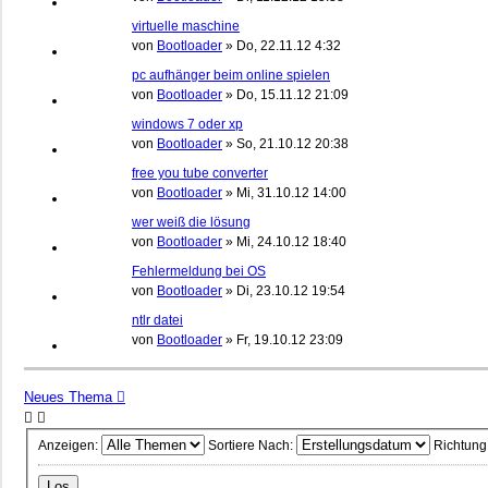
virtuelle maschine
von
Bootloader
»
Do, 22.11.12 4:32
pc aufhänger beim online spielen
von
Bootloader
»
Do, 15.11.12 21:09
windows 7 oder xp
von
Bootloader
»
So, 21.10.12 20:38
free you tube converter
von
Bootloader
»
Mi, 31.10.12 14:00
wer weiß die lösung
von
Bootloader
»
Mi, 24.10.12 18:40
Fehlermeldung bei OS
von
Bootloader
»
Di, 23.10.12 19:54
ntlr datei
von
Bootloader
»
Fr, 19.10.12 23:09
Neues Thema
Anzeigen:
Sortiere Nach:
Richtung