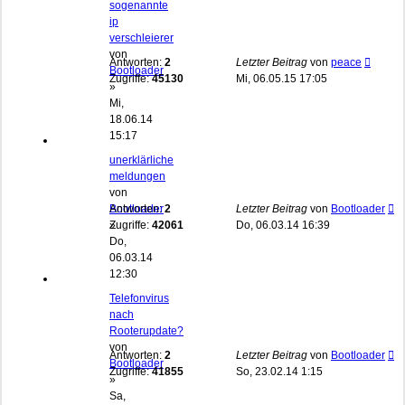
sogenannte
ip
verschleierer
von
Antworten:
2
Letzter Beitrag
von
peace
Bootloader
Zugriffe:
45130
Mi, 06.05.15 17:05
»
Mi,
18.06.14
15:17
unerklärliche
meldungen
von
Bootloader
Antworten:
2
Letzter Beitrag
von
Bootloader
»
Zugriffe:
42061
Do, 06.03.14 16:39
Do,
06.03.14
12:30
Telefonvirus
nach
Rooterupdate?
von
Antworten:
2
Letzter Beitrag
von
Bootloader
Bootloader
Zugriffe:
41855
So, 23.02.14 1:15
»
Sa,