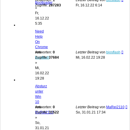
Antworten:
1
Letzter Beitrag
von
biosflash
Bootloader
Zugriffe:
287283
Fr, 16.12.22 6:14
»
Fr,
16.12.22
5:35
Need
Help
On
Chrome
von
Antworten:
0
Letzter Beitrag
von
biosflash
biosflash
Zugriffe:
37684
Mi, 16.02.22 19:28
»
Mi,
16.02.22
19:28
Absturz
unter
Win
10
von
Antworten:
0
Letzter Beitrag
von
MaRei2110
MaRei2110
Zugriffe:
31522
So, 31.01.21 17:34
»
So,
31.01.21