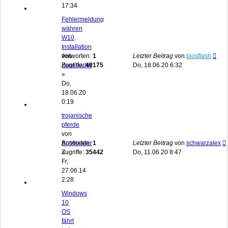
17:34
Fehlermeldung
währen
W10
Installation
von
Antworten:
1
Letzter Beitrag
von
biosflash
Bootloader
Zugriffe:
40175
Do, 18.06.20 6:32
»
Do,
18.06.20
0:19
trojanische
pferde
von
Bootloader
Antworten:
1
Letzter Beitrag
von
schwarzalex
»
Zugriffe:
35442
Do, 11.06.20 8:47
Fr,
27.06.14
2:28
Windows
10
OS
fährt