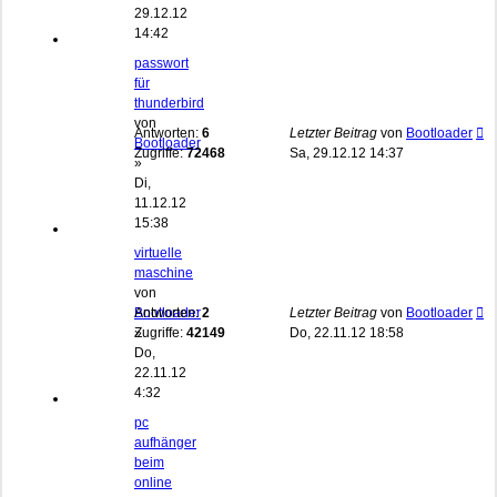
29.12.12
14:42
passwort
für
thunderbird
von
Antworten:
6
Letzter Beitrag
von
Bootloader
Bootloader
Zugriffe:
72468
Sa, 29.12.12 14:37
»
Di,
11.12.12
15:38
virtuelle
maschine
von
Bootloader
Antworten:
2
Letzter Beitrag
von
Bootloader
»
Zugriffe:
42149
Do, 22.11.12 18:58
Do,
22.11.12
4:32
pc
aufhänger
beim
online