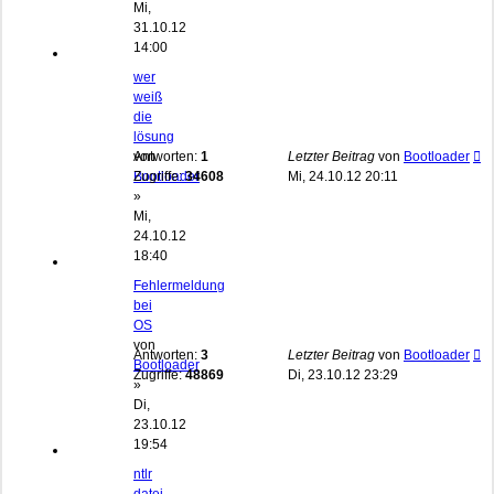
Mi,
31.10.12
14:00
wer
weiß
die
lösung
von
Antworten:
1
Letzter Beitrag
von
Bootloader
Bootloader
Zugriffe:
34608
Mi, 24.10.12 20:11
»
Mi,
24.10.12
18:40
Fehlermeldung
bei
OS
von
Antworten:
3
Letzter Beitrag
von
Bootloader
Bootloader
Zugriffe:
48869
Di, 23.10.12 23:29
»
Di,
23.10.12
19:54
ntlr