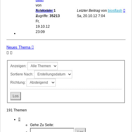
datei
von
Bootloader
Antworten:
1
Letzter Beitrag
von
biosflash
»
Zugriffe:
35213
Sa, 20.10.12 7:04
Fr,
19.10.12
23:09
Neues Thema
Anzeigen:
Sortiere Nach:
Richtung:
191 Themen
Seite
1
Gehe Zu Seite:
Von