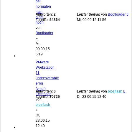
bei
normalen
start
Antworten:
2
Letzter Beitrag
von
Bootloader
nicht
Zugriffe:
54864
Mi, 09.09.15 11:56
hoch
von
Bootloader
»
Mi,
09.09.15
5:19
VMware
Workstation
11
unrecoverable
error
(vmui)
Antworten:
0
Letzter Beitrag
von
biosflash
Exception
Zugriffe:
30725
Di, 23.06.15 12:40
von
biosflash
»
Di,
23.06.15
12:40