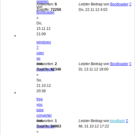
spielen
Antworten:
6
Letzter Beitrag
von
Bootloader
von
Zugriffe:
72250
Do, 22.11.12 4:02
Bootloader
»
Do,
15.11.12
21:09
windows
7
oder
xp
von
Antworten:
2
Letzter Beitrag
von
Bootloader
Bootloader
Zugriffe:
42346
Di, 13.11.12 18:00
»
So,
21.10.12
20:38
free
you
tube
converter
von
Antworten:
1
Letzter Beitrag
von
biosflash
Bootloader
Zugriffe:
34863
Mi, 31.10.12 17:22
»