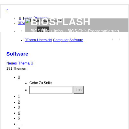
BIOSFLASH
Foren-Übersicht
FAQ
FAQ
BIOS Hilfe + Infos + BIOS-Chip-Programmierung
Anmelden
Registrieren
Foren-Übersicht
Computer
Software
Software
Neues Thema
191 Themen
Seite
1
Gehe Zu Seite:
Von
8
1
2
3
4
5
…