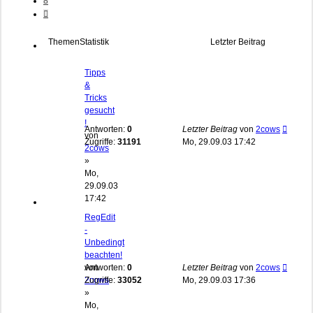
8
Nächste
Themen
Statistik
Letzter Beitrag
Tipps
&
Tricks
gesucht
!
Antworten:
0
Letzter Beitrag
von
2cows
von
Zugriffe:
31191
Mo, 29.09.03 17:42
2cows
»
Mo,
29.09.03
17:42
RegEdit
-
Unbedingt
beachten!
von
Antworten:
0
Letzter Beitrag
von
2cows
2cows
Zugriffe:
33052
Mo, 29.09.03 17:36
»
Mo,