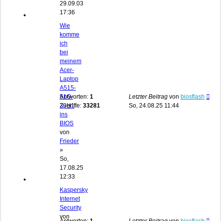
29.09.03
17:36
Wie
komme
ich
bei
meinem
Acer-
Laptop
A515-
51G-
Antworten:
1
Letzter Beitrag
von
biosflash
39H1
Zugriffe:
33281
So, 24.08.25 11:44
ins
BIOS
von
Frieder
»
So,
17.08.25
12:33
Kaspersky
Internet
Security
von