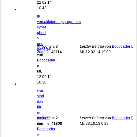
22.02.14
10:42
ip
verschleierungsprogramm
cyber
ghost
5
und
Antworten:
3
Letzter Beitrag
von
Bootloader
generell
Zugriffe:
49114
Mi, 12.02.14 19:09
von
Bootloader
»
Mi,
12.02.14
18:20
was
sind
das
für
e-
mails??
Antworten:
2
Letzter Beitrag
von
Bootloader
von
Zugriffe:
41808
Mi, 23.10.13 0:29
Bootloader
»