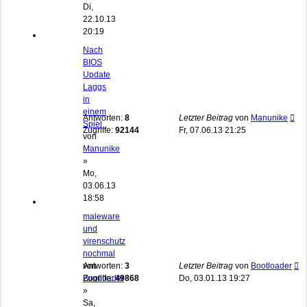
Di,
22.10.13
20:19
Nach
BIOS
Update
Laggs
in
einem
Antworten:
8
Letzter Beitrag
von
Manunike
Spiel
Zugriffe:
92144
Fr, 07.06.13 21:25
von
Manunike
»
Mo,
03.06.13
18:58
maleware
und
virenschutz
nochmal
von
Antworten:
3
Letzter Beitrag
von
Bootloader
Bootloader
Zugriffe:
49868
Do, 03.01.13 19:27
»
Sa,