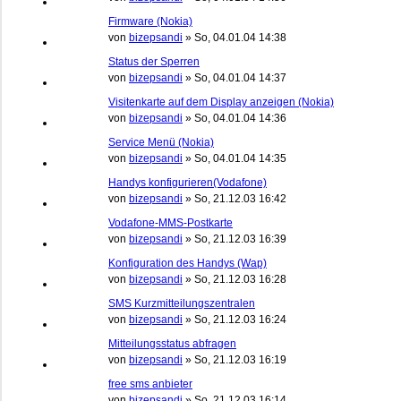
Firmware (Nokia)
von
bizepsandi
»
So, 04.01.04 14:38
Status der Sperren
von
bizepsandi
»
So, 04.01.04 14:37
Visitenkarte auf dem Display anzeigen (Nokia)
von
bizepsandi
»
So, 04.01.04 14:36
Service Menü (Nokia)
von
bizepsandi
»
So, 04.01.04 14:35
Handys konfigurieren(Vodafone)
von
bizepsandi
»
So, 21.12.03 16:42
Vodafone-MMS-Postkarte
von
bizepsandi
»
So, 21.12.03 16:39
Konfiguration des Handys (Wap)
von
bizepsandi
»
So, 21.12.03 16:28
SMS Kurzmitteilungszentralen
von
bizepsandi
»
So, 21.12.03 16:24
Mitteilungsstatus abfragen
von
bizepsandi
»
So, 21.12.03 16:19
free sms anbieter
von
bizepsandi
»
So, 21.12.03 16:14