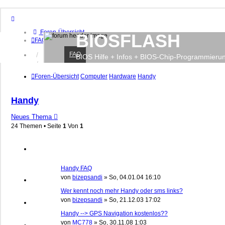
Foren-Übersicht
BIOSFLASH
FAQ
FAQ
Anmelden
BIOS Hilfe + Infos + BIOS-Chip-Programmieru
Registrieren
Foren-Übersicht
Computer
Hardware
Handy
Handy
Neues Thema
24 Themen • Seite
1
Von
1
Handy FAQ
von
bizepsandi
»
So, 04.01.04 16:10
Wer kennt noch mehr Handy oder sms links?
von
bizepsandi
»
So, 21.12.03 17:02
Handy --> GPS Navigation kostenlos??
von
MC778
»
So, 30.11.08 1:03