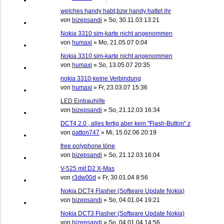
welches handy habt,bzw handy hattet ihr
von
bizepsandi
»
So, 30.11.03 13:21
Nokia 3310 sim-karte nicht angenommen
von
humaxi
»
Mo, 21.05.07 0:04
Nokia 3310 sim-karte nicht angenommen
von
humaxi
»
So, 13.05.07 20:35
nokia 3310-keine Verbindung
von
humaxi
»
Fr, 23.03.07 15:36
LED Einbauhilfe
von
bizepsandi
»
So, 21.12.03 16:34
DCT4 2.0 , alles fertig aber kein "Flash-Button" z
von
patton747
»
Mi, 15.02.06 20:19
free polyphone töne
von
bizepsandi
»
So, 21.12.03 16:04
V-525 mit D2 X-Mas
von
r3dw00d
»
Fr, 30.01.04 8:56
Nokia DCT4 Flasher (Software Update Nokia)
von
bizepsandi
»
So, 04.01.04 19:21
Nokia DCT3 Flasher (Software Update Nokia)
von
bizepsandi
»
So, 04.01.04 14:56