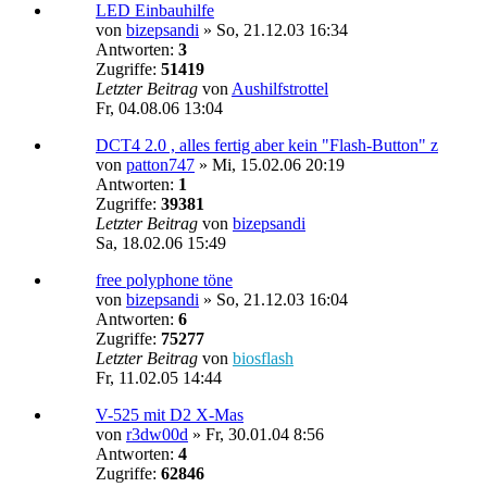
LED Einbauhilfe
von
bizepsandi
»
So, 21.12.03 16:34
Antworten:
3
Zugriffe:
51419
Letzter Beitrag
von
Aushilfstrottel
Fr, 04.08.06 13:04
DCT4 2.0 , alles fertig aber kein "Flash-Button" z
von
patton747
»
Mi, 15.02.06 20:19
Antworten:
1
Zugriffe:
39381
Letzter Beitrag
von
bizepsandi
Sa, 18.02.06 15:49
free polyphone töne
von
bizepsandi
»
So, 21.12.03 16:04
Antworten:
6
Zugriffe:
75277
Letzter Beitrag
von
biosflash
Fr, 11.02.05 14:44
V-525 mit D2 X-Mas
von
r3dw00d
»
Fr, 30.01.04 8:56
Antworten:
4
Zugriffe:
62846