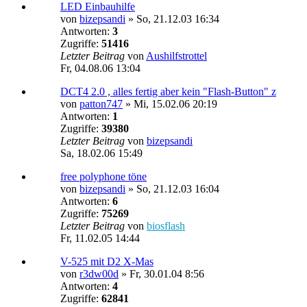
LED Einbauhilfe
von
bizepsandi
»
So, 21.12.03 16:34
Antworten:
3
Zugriffe:
51416
Letzter Beitrag
von
Aushilfstrottel
Fr, 04.08.06 13:04
DCT4 2.0 , alles fertig aber kein "Flash-Button" z
von
patton747
»
Mi, 15.02.06 20:19
Antworten:
1
Zugriffe:
39380
Letzter Beitrag
von
bizepsandi
Sa, 18.02.06 15:49
free polyphone töne
von
bizepsandi
»
So, 21.12.03 16:04
Antworten:
6
Zugriffe:
75269
Letzter Beitrag
von
biosflash
Fr, 11.02.05 14:44
V-525 mit D2 X-Mas
von
r3dw00d
»
Fr, 30.01.04 8:56
Antworten:
4
Zugriffe:
62841