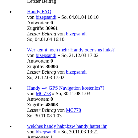
Letzter Beitrag
Handy FAQ
von
bizepsandi
»
So, 04.01.04 16:10
Antworten:
0
Zugriffe:
36961
Letzter Beitrag
von
bizepsandi
So, 04.01.04 16:10
Wer kennt noch mehr Handy oder sms links?
von
bizepsandi
»
So, 21.12.03 17:02
Antworten:
0
Zugriffe:
30006
Letzter Beitrag
von
bizepsandi
So, 21.12.03 17:02
Handy --> GPS Navigation kostenlos??
von
MC778
»
So, 30.11.08 1:03
Antworten:
0
Zugriffe:
48608
Letzter Beitrag
von
MC778
So, 30.11.08 1:03
welches handy habt,bzw handy hattet ihr
von
bizepsandi
»
So, 30.11.03 13:21
Antworten:
1