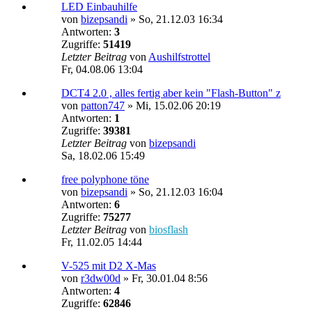
LED Einbauhilfe
von
bizepsandi
»
So, 21.12.03 16:34
Antworten:
3
Zugriffe:
51419
Letzter Beitrag
von
Aushilfstrottel
Fr, 04.08.06 13:04
DCT4 2.0 , alles fertig aber kein "Flash-Button" z
von
patton747
»
Mi, 15.02.06 20:19
Antworten:
1
Zugriffe:
39381
Letzter Beitrag
von
bizepsandi
Sa, 18.02.06 15:49
free polyphone töne
von
bizepsandi
»
So, 21.12.03 16:04
Antworten:
6
Zugriffe:
75277
Letzter Beitrag
von
biosflash
Fr, 11.02.05 14:44
V-525 mit D2 X-Mas
von
r3dw00d
»
Fr, 30.01.04 8:56
Antworten:
4
Zugriffe:
62846