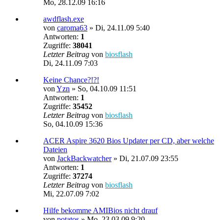
Mo, 28.12.09 16:16
awdflash.exe
von
caroma63
»
Di, 24.11.09 5:40
Antworten:
1
Zugriffe:
38041
Letzter Beitrag
von
biosflash
Di, 24.11.09 7:03
Keine Chance?!?!
von
Yzn
»
So, 04.10.09 11:51
Antworten:
1
Zugriffe:
35452
Letzter Beitrag
von
biosflash
So, 04.10.09 15:36
ACER Aspire 3620 Bios Updater per CD, aber welche
Dateien
von
JackBackwatcher
»
Di, 21.07.09 23:55
Antworten:
1
Zugriffe:
37274
Letzter Beitrag
von
biosflash
Mi, 22.07.09 7:02
Hilfe bekomme AMIBios nicht drauf
von
potatos
»
Mo, 23.03.09 9:20