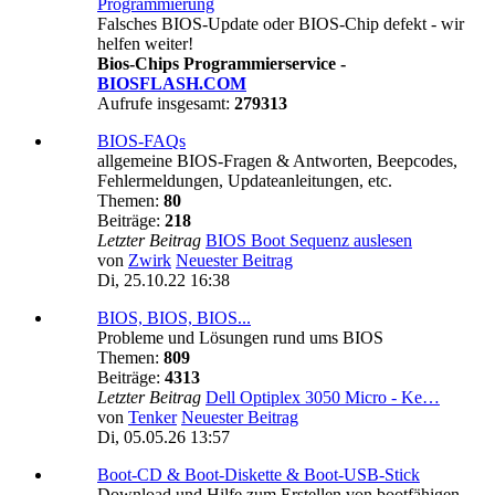
Programmierung
Falsches BIOS-Update oder BIOS-Chip defekt - wir
helfen weiter!
Bios-Chips Programmierservice -
BIOSFLASH.COM
Aufrufe insgesamt:
279313
BIOS-FAQs
allgemeine BIOS-Fragen & Antworten, Beepcodes,
Fehlermeldungen, Updateanleitungen, etc.
Themen:
80
Beiträge:
218
Letzter Beitrag
BIOS Boot Sequenz auslesen
von
Zwirk
Neuester Beitrag
Di, 25.10.22 16:38
BIOS, BIOS, BIOS...
Probleme und Lösungen rund ums BIOS
Themen:
809
Beiträge:
4313
Letzter Beitrag
Dell Optiplex 3050 Micro - Ke…
von
Tenker
Neuester Beitrag
Di, 05.05.26 13:57
Boot-CD & Boot-Diskette & Boot-USB-Stick
Download und Hilfe zum Erstellen von bootfähigen