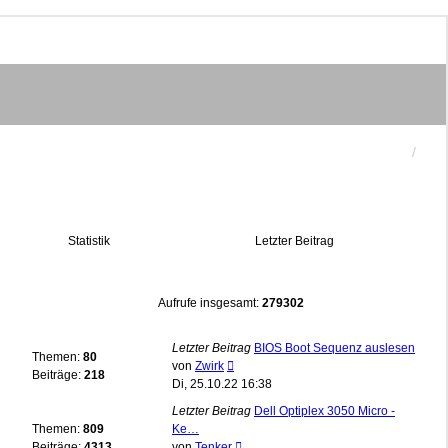
Statistik
Letzter Beitrag
Aufrufe insgesamt:
279302
Letzter Beitrag
BIOS Boot Sequenz auslesen
Themen:
80
Neuester
von
Zwirk
Beiträge:
218
Beitrag
Di, 25.10.22 16:38
Letzter Beitrag
Dell Optiplex 3050 Micro -
Themen:
809
Ke…
Neuester
Beiträge:
4313
von
Tenker