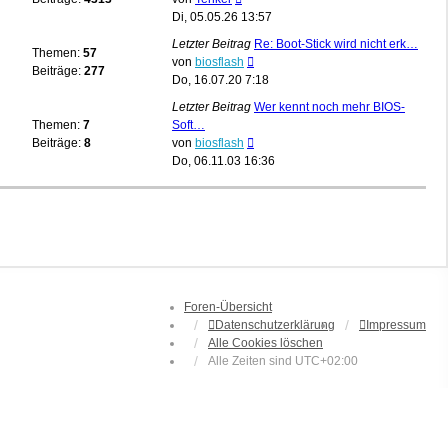
Beitrag
Di, 05.05.26 13:57
Letzter Beitrag
Re: Boot-Stick wird nicht erk…
Themen:
57
Neuester
von
biosflash
Beiträge:
277
Beitrag
Do, 16.07.20 7:18
Letzter Beitrag
Wer kennt noch mehr BIOS-
Themen:
7
Soft…
Neuester
Beiträge:
8
von
biosflash
Beitrag
Do, 06.11.03 16:36
Foren-Übersicht
Datenschutzerklärung
Impressum
Alle Cookies löschen
Alle Zeiten sind
UTC+02:00