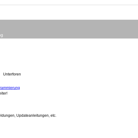
ng
Unterforen
ogrammierung
iter!
ldungen, Updateanleitungen, etc.