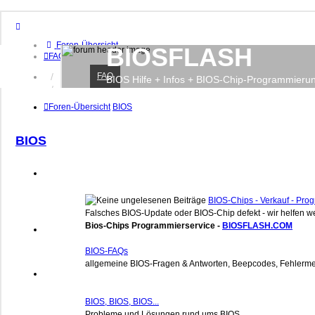
Foren-Übersicht
BIOSFLASH
FAQ
FAQ
Anmelden
BIOS Hilfe + Infos + BIOS-Chip-Programmieru
Registrieren
Foren-Übersicht
BIOS
BIOS
BIOS-Chips - Verkauf - Pr
Falsches BIOS-Update oder BIOS-Chip defekt - wir helfen we
Bios-Chips Programmierservice -
BIOSFLASH.COM
BIOS-FAQs
allgemeine BIOS-Fragen & Antworten, Beepcodes, Fehlerme
BIOS, BIOS, BIOS...
Probleme und Lösungen rund ums BIOS