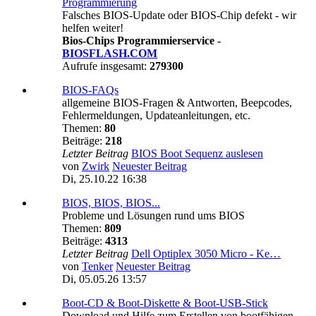
Programmierung
Falsches BIOS-Update oder BIOS-Chip defekt - wir
helfen weiter!
Bios-Chips Programmierservice -
BIOSFLASH.COM
Aufrufe insgesamt:
279300
BIOS-FAQs
allgemeine BIOS-Fragen & Antworten, Beepcodes,
Fehlermeldungen, Updateanleitungen, etc.
Themen:
80
Beiträge:
218
Letzter Beitrag
BIOS Boot Sequenz auslesen
von
Zwirk
Neuester Beitrag
Di, 25.10.22 16:38
BIOS, BIOS, BIOS...
Probleme und Lösungen rund ums BIOS
Themen:
809
Beiträge:
4313
Letzter Beitrag
Dell Optiplex 3050 Micro - Ke…
von
Tenker
Neuester Beitrag
Di, 05.05.26 13:57
Boot-CD & Boot-Diskette & Boot-USB-Stick
Download und Hilfe zum Erstellen von bootfähigen