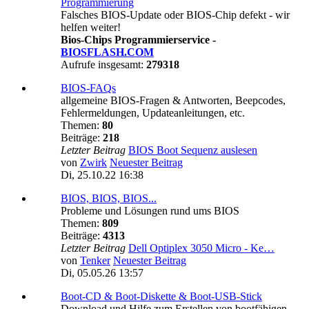
Programmierung
Falsches BIOS-Update oder BIOS-Chip defekt - wir
helfen weiter!
Bios-Chips Programmierservice -
BIOSFLASH.COM
Aufrufe insgesamt:
279318
BIOS-FAQs
allgemeine BIOS-Fragen & Antworten, Beepcodes,
Fehlermeldungen, Updateanleitungen, etc.
Themen:
80
Beiträge:
218
Letzter Beitrag
BIOS Boot Sequenz auslesen
von
Zwirk
Neuester Beitrag
Di, 25.10.22 16:38
BIOS, BIOS, BIOS...
Probleme und Lösungen rund ums BIOS
Themen:
809
Beiträge:
4313
Letzter Beitrag
Dell Optiplex 3050 Micro - Ke…
von
Tenker
Neuester Beitrag
Di, 05.05.26 13:57
Boot-CD & Boot-Diskette & Boot-USB-Stick
Download und Hilfe zum Erstellen von bootfähigen