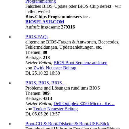
Programmierung
Falsches BIOS-Update oder BIOS-Chip defekt - wir
helfen weiter!
Bios-Chips Programmierservice -
BIOSFLASH.COM
Aufrufe insgesamt:
279316
BIOS-FAQs
allgemeine BIOS-Fragen & Antworten, Beepcodes,
Fehlermeldungen, Updateanleitungen, etc.
Themen:
80
Beiträge:
218
Letzter Beitrag
BIOS Boot Sequenz auslesen
von
Zwirk
Neuester Beitrag
Di, 25.10.22 16:38
BIOS, BIOS, BIOS...
Probleme und Lösungen rund ums BIOS
Themen:
809
Beiträge:
4313
Letzter Beitrag
Dell Optiplex 3050 Micro - Ke…
von
Tenker
Neuester Beitrag
Di, 05.05.26 13:57
Boot-CD & Boot-Diskette & Boot-USB-Stick
Download und Hilfe zum Erstellen von bootfähigen